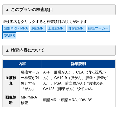
このプランの検査項目
※検査名をクリックすると検査項目の説明が出ます
頭部MRI・MRA
胸部MRI
上腹部MRI
骨盤部MRI
腫瘍マーカー
DWIBS
検査内容について
内容
詳細説明
腫瘍マーカ
AFP（肝臓がん）、CEA（消化器系が
血液検
ー検査が対
ん）、CA19-9（膵がん、胆嚢・胆管が
査
象とする
ん）、PSA（前立腺がん）*男性のみ、
『がん』
CA125（卵巣がん）*女性のみ
画像診
MRI/MRA
頭部MRI・頭部MRA／DWIBS
断
検査