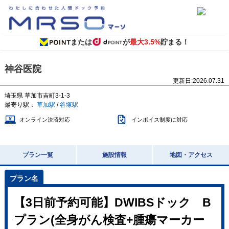
または
が
最大3.5%
貯まる！
神谷医院
更新日:
2026.07.31
埼玉県
草加市吉町3-1-3
最寄り駅：
草加駅
/
谷塚駅
オンライン決済対応
インボイス制度に対応
プラン一覧
施設情報
地図・アクセス
【3日前予約可能】DWIBSドック B
プラン(全身がん検査+腫瘍マーカー