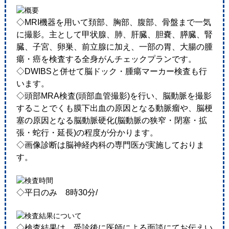
◇MRI機器を用いて頚部、胸部、腹部、骨盤まで一気
に撮影。主として甲状腺、肺、肝臓、胆嚢、膵臓、腎
臓、子宮、卵巣、前立腺に加え、一部の胃、大腸の腫
瘍・癌を検査する全身がんチェックプランです。
◇DWIBSと併せて脳ドック・腫瘍マーカー検査も行
います。
◇頭部MRA検査(頭部血管撮影)を行い、脳動脈を撮影
することでくも膜下出血の原因となる動脈瘤や、脳梗
塞の原因となる脳動脈硬化(脳動脈の狭窄・閉塞・拡
張・蛇行・延長)の程度が分かります。
◇画像診断は脳神経内科の専門医が実施しておりま
す。
◇平日のみ 8時30分/
◇検査結果は、受診後に医師による面談にてお伝えい