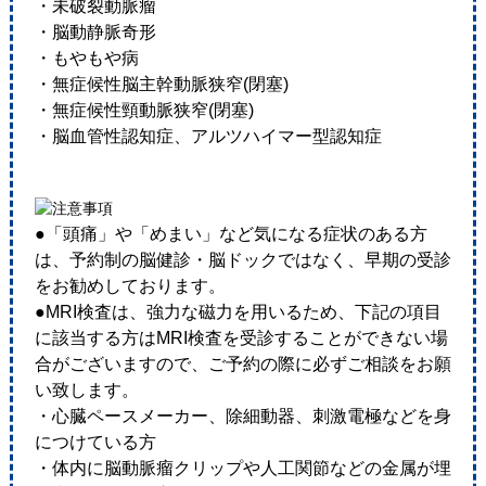
・未破裂動脈瘤
・脳動静脈奇形
・もやもや病
・無症候性脳主幹動脈狭窄(閉塞)
・無症候性頸動脈狭窄(閉塞)
・脳血管性認知症、アルツハイマー型認知症
●「頭痛」や「めまい」など気になる症状のある方
は、予約制の脳健診・脳ドックではなく、早期の受診
をお勧めしております。
●MRI検査は、強力な磁力を用いるため、下記の項目
に該当する方はMRI検査を受診することができない場
合がございますので、ご予約の際に必ずご相談をお願
い致します。
・心臓ペースメーカー、除細動器、刺激電極などを身
につけている方
・体内に脳動脈瘤クリップや人工関節などの金属が埋