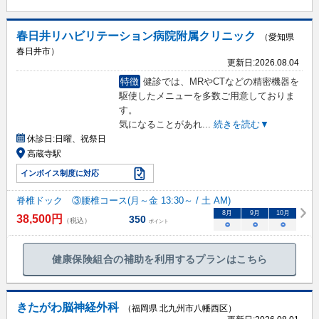
春日井リハビリテーション病院附属クリニック
（愛知県
春日井市）
更新日:
2026.08.04
特徴
健診では、MRやCTなどの精密機器を
駆使したメニューを多数ご用意しておりま
す。
気になることがあれ
...
続きを読む▼
休診日:
日曜、祝祭日
高蔵寺駅
インボイス制度に対応
脊椎ドック ③腰椎コース(月～金 13:30～ / 土 AM)
8
月
9
月
10
月
38,500
円
350
（税込）
ポイント
○
○
○
健康保険組合の補助を利用するプランはこちら
きたがわ脳神経外科
（福岡県 北九州市八幡西区）