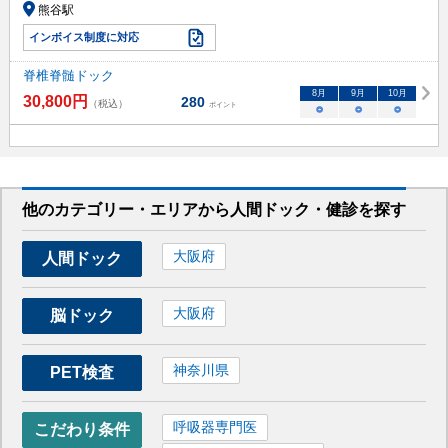
熊谷駅
インボイス制度に対応
脊椎脊髄ドック
8
月
9
月
10
月
30,800
円
280
（税込）
ポイント
○
○
○
他のカテゴリー・エリアから人間ドック・健診を探す
大阪府
人間ドック
大阪府
脳ドック
神奈川県
PET検査
呼吸器専門医
こだわり条件