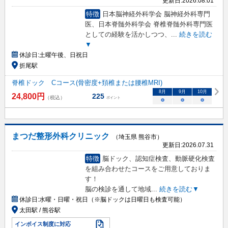
更新日:
2026.08.01
特徴
日本脳神経外科学会 脳神経外科専門
医、日本脊髄外科学会 脊椎脊髄外科専門医
としての経験を活かしつつ、
...
続きを読む
▼
休診日:
土曜午後、日祝日
折尾駅
脊椎ドック Cコース(骨密度+頚椎または腰椎MRI)
8
月
9
月
10
月
24,800
円
225
（税込）
ポイント
○
○
○
まつだ整形外科クリニック
（埼玉県 熊谷市）
更新日:
2026.07.31
特徴
脳ドック、認知症検査、動脈硬化検査
を組み合わせたコースをご用意しておりま
す！
脳の検診を通して地域
...
続きを読む▼
休診日:
水曜・日曜・祝日（※脳ドックは日曜日も検査可能）
太田駅 / 熊谷駅
インボイス制度に対応