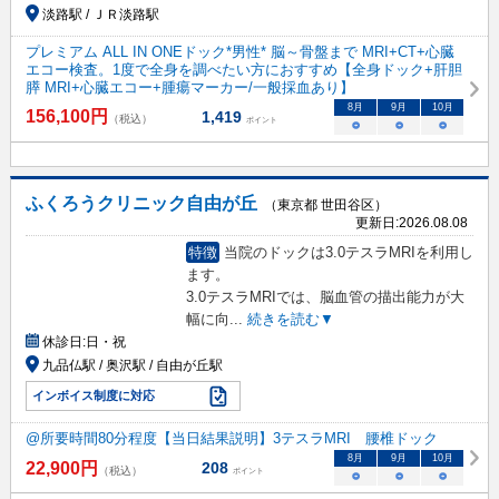
淡路駅 / ＪＲ淡路駅
プレミアム ALL IN ONEドック*男性* 脳～骨盤まで MRI+CT+心臓
エコー検査。1度で全身を調べたい方におすすめ【全身ドック+肝胆
膵 MRI+心臓エコー+腫瘍マーカー/一般採血あり】
8
月
9
月
10
月
156,100
円
1,419
（税込）
ポイント
○
○
○
ふくろうクリニック自由が丘
（東京都 世田谷区）
更新日:
2026.08.08
特徴
当院のドックは3.0テスラMRIを利用し
ます。
3.0テスラMRIでは、脳血管の描出能力が大
幅に向
...
続きを読む▼
休診日:
日・祝
九品仏駅 / 奥沢駅 / 自由が丘駅
インボイス制度に対応
@所要時間80分程度【当日結果説明】3テスラMRI 腰椎ドック
8
月
9
月
10
月
22,900
円
208
（税込）
ポイント
○
○
○