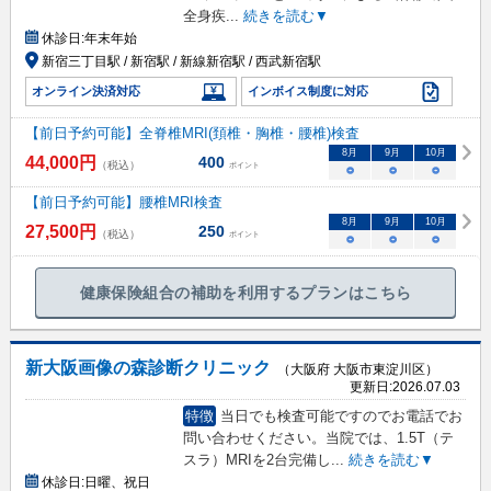
全身疾
...
続きを読む▼
休診日:
年末年始
新宿三丁目駅 / 新宿駅 / 新線新宿駅 / 西武新宿駅
オンライン決済対応
インボイス制度に対応
【前日予約可能】全脊椎MRI(頚椎・胸椎・腰椎)検査
8
月
9
月
10
月
44,000
円
400
（税込）
ポイント
○
○
○
【前日予約可能】腰椎MRI検査
8
月
9
月
10
月
27,500
円
250
（税込）
ポイント
○
○
○
健康保険組合の補助を利用するプランはこちら
新大阪画像の森診断クリニック
（大阪府 大阪市東淀川区）
更新日:
2026.07.03
特徴
当日でも検査可能ですのでお電話でお
問い合わせください。当院では、1.5T（テ
スラ）MRIを2台完備し
...
続きを読む▼
休診日:
日曜、祝日