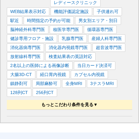
レディースクリニック
WEB結果表示対応
機能評価認定施設
子供連れ可
駅近
時間指定の予約が可能
男女別エリア・別日
脳神経外科専門医
核医学専門医
循環器専門医
健診専用フロア・施設
乳腺専門医
産婦人科専門医
消化器病専門医
消化器内視鏡専門医
超音波専門医
放射線科専門医
検査結果表の英語対応
2名以上の医師による画像診断
当日カード決済可
大腸3D-CT
経口胃内視鏡
カプセル内視鏡
鎮静剤可
局部麻酔可
全身MRI
3テスラMRI
128列CT
256列CT
もっとこだわり条件を見る▼
経鼻胃内視鏡
3Dマンモ
オープンMRI
VSRAD
DWIBS
コルポスコピー
女性医師・技師対応
320列CT
PSA
結果面談あり
結果約10日