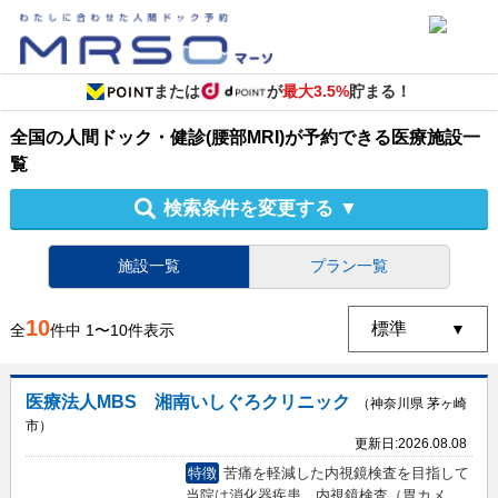
または
が
最大3.5%
貯まる！
全国
の
人間ドック・健診
(腰部MRI)
が予約できる
医療施設
一
覧
検索条件を変更する
▼
施設一覧
プラン一覧
10
全
件中
1
〜
10
件表示
医療法人MBS 湘南いしぐろクリニック
（神奈川県 茅ヶ崎
市）
更新日:
2026.08.08
特徴
苦痛を軽減した内視鏡検査を目指して
当院は消化器疾患、内視鏡検査（胃カメ