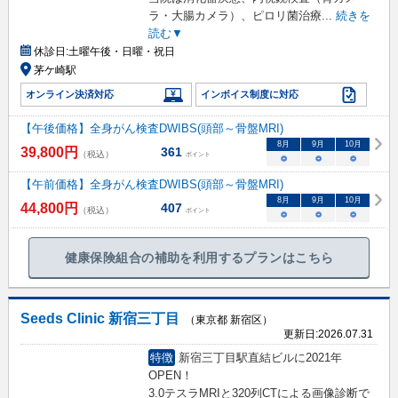
ラ・大腸カメラ）、ピロリ菌治療
...
続きを
読む▼
休診日:
土曜午後・日曜・祝日
茅ケ崎駅
オンライン決済対応
インボイス制度に対応
【午後価格】全身がん検査DWIBS(頭部～骨盤MRI)
8
月
9
月
10
月
39,800
円
361
（税込）
ポイント
○
○
○
【午前価格】全身がん検査DWIBS(頭部～骨盤MRI)
8
月
9
月
10
月
44,800
円
407
（税込）
ポイント
○
○
○
健康保険組合の補助を利用するプランはこちら
Seeds Clinic 新宿三丁目
（東京都 新宿区）
更新日:
2026.07.31
特徴
新宿三丁目駅直結ビルに2021年
OPEN！
3.0テスラMRIと320列CTによる画像診断で