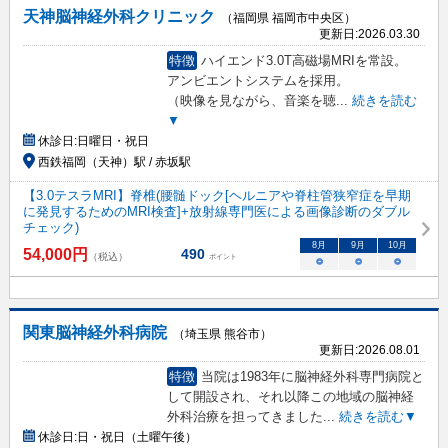
天神脳神経外科クリニック
（福岡県 福岡市中央区）
更新日:
2026.03.30
特徴
ハイエンド3.0T高磁場MRIを常設。
アンビエントシステムを採用。
（映像を見ながら、音楽を聴
...
続きを読む
▼
休診日:
日曜日・祝日
西鉄福岡（天神）駅 / 赤坂駅
【3.0テスラMRI】脊椎(腰髄ドック[ヘルニアや脊柱管狭窄症を早期
に発見するためのMRI検査]+放射線専門医による画像診断のダブル
チェック)
8
月
9
月
10
月
54,000
円
490
（税込）
ポイント
○
○
○
関東脳神経外科病院
（埼玉県 熊谷市）
更新日:
2026.08.01
特徴
当院は1983年に脳神経外科専門病院と
して開設され、それ以降この地域の脳神経
外科治療を担ってきました
...
続きを読む▼
休診日:
日・祝日（土曜午後）