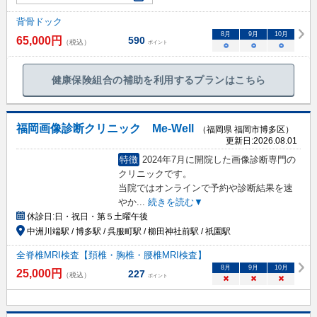
背骨ドック
8
月
9
月
10
月
65,000
円
590
（税込）
ポイント
○
○
○
健康保険組合の補助を利用するプランはこちら
福岡画像診断クリニック Me-Well
（福岡県 福岡市博多区）
更新日:
2026.08.01
特徴
2024年7月に開院した画像診断専門の
クリニックです。
当院ではオンラインで予約や診断結果を速
やか
...
続きを読む▼
休診日:
日・祝日・第５土曜午後
中洲川端駅 / 博多駅 / 呉服町駅 / 櫛田神社前駅 / 祇園駅
全脊椎MRI検査【頚椎・胸椎・腰椎MRI検査】
8
月
9
月
10
月
25,000
円
227
（税込）
ポイント
×
×
×