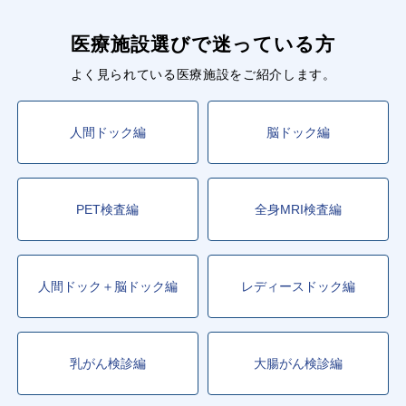
結果2日以内
結果表英語対応
画像診断Wチェック
医療施設選びで迷っている方
専門医対応
食事・食事券付
法定健診対応
午前開始
午後開始
時間指定可
胃がん検査選択
よく見られている医療施設をご紹介します。
乳がん検査選択
PET-CT検査
PET検査
事前来院あり
基本検査
血液検査
胸部レントゲン
人間ドック編
脳ドック編
心電図
運動負荷心電図
ホルター心電図
肺機能検査
尿検査
便潜血検査
胃カメラ（胃内視鏡）
大腸カメラ（大腸内視鏡）
PET検査編
全身MRI検査編
胃バリウム（胃透視）
頸部レントゲン
マンモグラフィー
腰部レントゲン
頸動脈エコー
甲状腺エコー
乳腺エコー
心臓エコー
腹部エコー
人間ドック＋脳ドック編
レディースドック編
経膣エコー
前立腺エコー
頭部MRI・MRA
頭部MRI
頭部MRA
頸部MRA
頸部MRI
乳房MRI
心臓MRI
冠動脈MRA
胸部MRI
乳がん検診編
大腸がん検診編
上腹部MRI
腰部MRI
骨盤部MRI
子宮・卵巣MRI