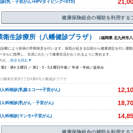
21,0
診(乳・子宮がん+HPVタイピング+STD)
健康保険組合の補助を利用する
業衛生診療所（八幡健診プラザ）
（福岡県 北九州市
康診断により疾病の早期発見を行います。病気が起きる以前から健康測定を行い運動
ータルに指導し、生涯にわたって健康生活がおくれるように努めます。
の人
...
続きを読む▼
第2・第4 土曜日 ／ 第1・3・5土曜日午後／ 年末・年始／盆休み
八幡東区東田1丁目4番8号八幡健診プラザ
12,1
人科検診(乳腺エコー+子宮がん)
18,7
人科検診(乳がん・子宮がん)
14,8
人科検診(マンモ+子宮がん)
健康保険組合の補助を利用する