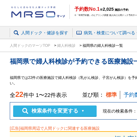
予約数No.1
2,025
※
施設の予約
※「年間予約数」のヒアリング調査 個人向け人間ドック予約サービ
人間ドック・健診を探す
病気・検査
について
調べる
人間ドックのマーソTOP
婦人科検診
福岡県の婦人科検診一覧
福岡県
で
婦人科検診
が予約できる
医療施設
福岡県
では
22
件の
医療施設
で
婦人科検診（乳がん検診、子宮がん検診）
を予
い。
22
並び順：
標準
予約
全
件中
1
〜
22
件表示
検索条件を変更する
現在の検索条件：
▼
[広告]
福岡県
周辺で人間ドックに関連する医療施設