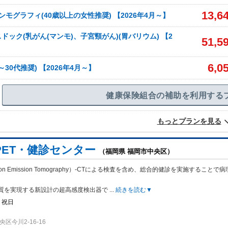
13,6
ンモグラフィ(40歳以上の女性推奨) 【2026年4月～】
ドック(乳がん(マンモ)、子宮頸がん)(胃バリウム) 【2
51,5
6,0
～30代推奨) 【2026年4月～】
健康保険組合の補助を利用する
もっとプランを見る
PET・健診センター
（福岡県 福岡市中央区）
tron Emission Tomography）-CTによる検査を含め、総合的健診
を実施することで病
質を実現する新設計の超高感度検出器で
...
続きを読む▼
・祝日
区今川2-16-16