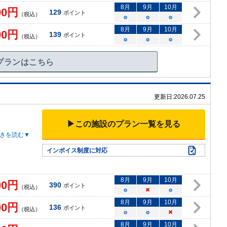
8
月
9
月
10
月
90
円
129
ポイント
（税込）
○
○
○
8
月
9
月
10
月
90
円
139
ポイント
（税込）
○
○
○
プランはこちら
更新日:
2026.07.25
▶この施設のプラン一覧を見る
きを読む▼
インボイス制度に対応
8
月
9
月
10
月
00
円
390
ポイント
（税込）
○
×
○
8
月
9
月
10
月
00
円
136
ポイント
（税込）
○
○
×
8
月
9
月
10
月