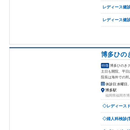
レディース健診
レディース健診
博多ひの
特徴
博多ひのき
土日も開院、平日
院長は海外での邦
休診日:
水曜日
博多駅
福岡県福岡市博多
◇レディースド
◇婦人科検診(