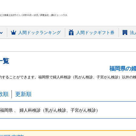
ス検索上位3サイト／22年11月～12月／調査会社：(株)ドゥ・ハウス
人間ドック
ランキング
人間ドックギフト券
法
一覧
福岡県の
約することができます。
福岡県で婦人科検診（乳がん検診、子宮がん検診）
以外の
数順
更新順
福岡県 、 婦人科検診（乳がん検診、子宮がん検診）