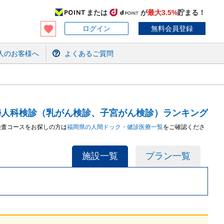
または
が
最大3.5%
貯まる！
ログイン
無料会員登録
人のお客様へ
よくあるご質問
婦人科検診（乳がん検診、子宮がん検診）ランキング
検査コースをお探しの方は
福岡県
の人間ドック・健診
医療
一覧
をご確認くださ
施設一覧
プラン一覧