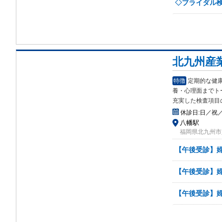
◇ブライダル検
北九州産
特徴
定期的な健
養・
心理面までト
充実した検査項目
休診日:
日／祝／
八幡駅
福岡県北九州市
【午後受診】婦
【午後受診】婦
【午後受診】婦