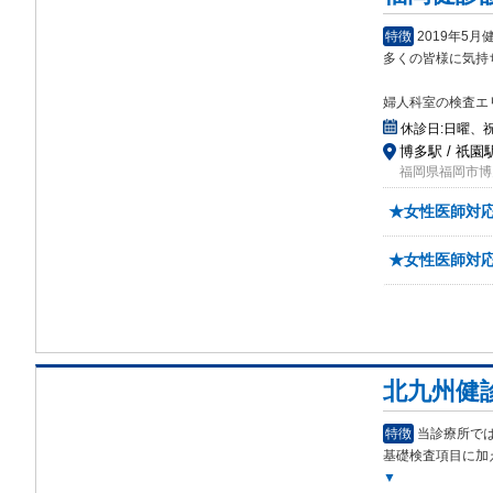
特徴
2019年5
多くの皆様に気持
婦人科室の検査エ
休診日:
日曜、
博多駅 / 祇園
福岡県福岡市博多
★女性医師対
★女性医師対
北九州健
特徴
当診療所で
基礎
検査項目に加
▼