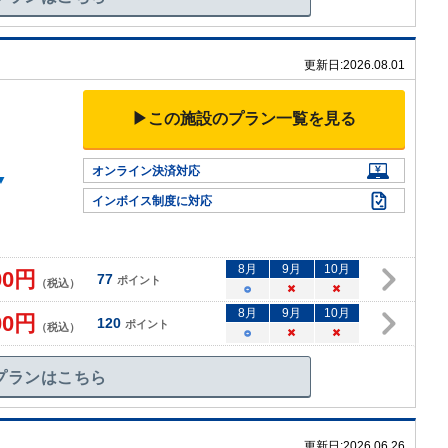
更新日:
2026.08.01
▶この施設のプラン一覧を見る
オンライン決済対応
▼
インボイス制度に対応
8
月
9
月
10
月
00
円
77
ポイント
（税込）
○
×
×
8
月
9
月
10
月
00
円
120
ポイント
（税込）
○
×
×
プランはこちら
更新日:
2026.06.26