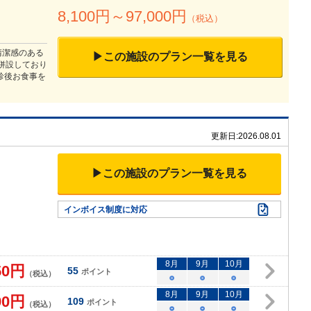
8,100
円～
97,000
円
（税込）
清潔感のある
▶この施設のプラン一覧を見る
併設しており
診後お食事を
更新日:
2026.08.01
▶この施設のプラン一覧を見る
インボイス制度に対応
8
月
9
月
10
月
50
円
55
ポイント
（税込）
○
○
○
8
月
9
月
10
月
90
円
109
ポイント
（税込）
○
○
○