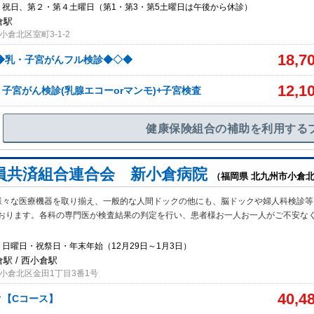
、祝日、第２・第４土曜日（第1・第3・第5土曜日は午後から休診）
倉駅
倉北区室町3-1-2
18,7
◆乳・子宮がんフル検診◆◇◆
12,1
子宮がん検診(乳腺エコーorマンモ)+子宮検査
健康保険組合の補助を利用する
員共済組合連合会 新小倉病院
（福岡県 北九州市小倉
様々な医療機器を取り揃え、一般的な人間ドックの他にも、脳ドックや婦人科検診等
おります。各科の専門医が検査結果の判定を行い、患者様お一人お一人がご不安な
日曜日・祝祭日・年末年始（12月29日～1月3日）
倉駅 / 西小倉駅
小倉北区金田1丁目3番1号
40,4
ク【Cコース】