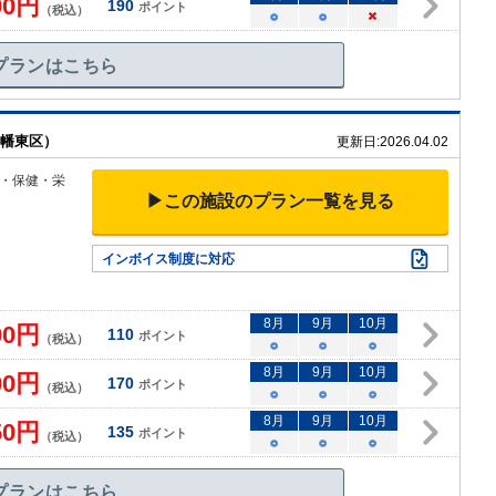
00
円
190
ポイント
（税込）
○
○
×
プランはこちら
八幡東区）
更新日:
2026.04.02
・保健・栄
▶この施設のプラン一覧を見る
インボイス制度に対応
8
月
9
月
10
月
00
円
110
ポイント
（税込）
○
○
○
8
月
9
月
10
月
00
円
170
ポイント
（税込）
○
○
○
8
月
9
月
10
月
50
円
135
ポイント
（税込）
○
○
○
プランはこちら