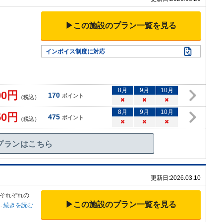
▶この施設のプラン一覧を見る
インボイス制度に対応
8
月
9
月
10
月
00
円
170
ポイント
（税込）
×
×
×
8
月
9
月
10
月
50
円
475
ポイント
（税込）
×
×
×
プランはこちら
更新日:
2026.03.10
それぞれの
▶この施設のプラン一覧を見る
..
続きを読む