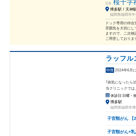
桜十字
広告
博多駅 / 天神駅
福岡県福岡市中央
ドック専用の待合
雰囲気を大切にし
ますので、二次検
ご用意しておりま
ラッフル
特徴
2024年6
｢病気になったら
当クリニックでは
休診日:
日曜・
博多駅
福岡県福岡市博多
子宮頸がん 【2
子宮頸がん+乳房