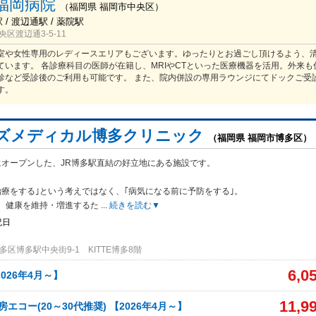
福岡病院
（
福岡県
福岡市中央区
）
 / 渡辺通駅 / 薬院駅
区渡辺通3-5-11
室や女性専用のレディースエリアもございます。ゆったりとお過ごし頂けるよう、
ています。 各診療科目の医師が在籍し、MRIやCTといった医療機器を活用。外来も
診など受診後のご利用も可能です。 また、院内併設の専用ラウンジにてドックご受
す。
ズメディカル博多クリニック
（福岡県 福岡市博多区）
月にオープンした、JR博多駅直結の好立地にある施設です。
治療をす
る｣という考えではなく、｢病気になる前に予防をする｣。
、健康を維持・増進するた
...
続きを読む▼
祝日
区博多駅中央街9-1 KITTE博多8階
6,0
026年4月～】
11,9
エコー(20～30代推奨) 【2026年4月～】