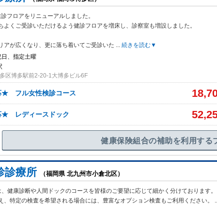
月健診フロアをリニューアルしました。
ちよくご受診いただけるよう健診フ
ロアを増床し、診察室も増設しました。
リアが広くなり、更に落ち着いてご受診いた
...
続きを読む▼
祝日、指定土曜
駅
区博多駅前2-20-1大博多ビル6F
18,7
応★ フル女性検診コース
52,2
応★ レディースドック
健康保険組合の補助を利用する
診診療所
（福岡県 北九州市小倉北区）
は、健康診断や人間ドックのコースを皆様のご要望に応じて細かく分けております。
え、特定の検査を希望される場合には、豊富なオプション検査もご利用ください。
.