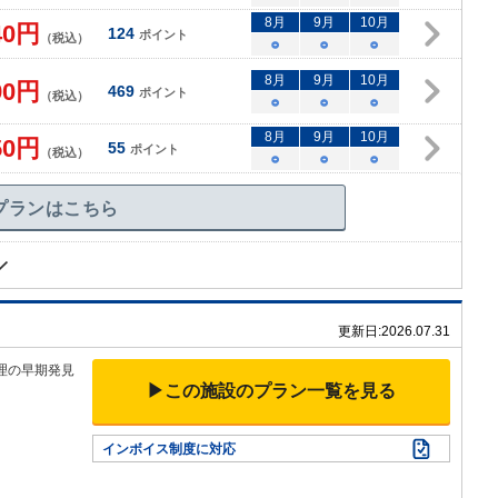
8
月
9
月
10
月
40
円
124
ポイント
（税込）
○
○
○
8
月
9
月
10
月
90
円
469
ポイント
（税込）
○
○
○
8
月
9
月
10
月
50
円
55
ポイント
（税込）
○
○
○
プランはこちら
更新日:
2026.07.31
理の早期発見
▶この施設のプラン一覧を見る
インボイス制度に対応