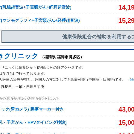
14,1
(乳腺超音波+子宮頸がん+経腟超音波)
15,2
(マンモグラフィ+子宮頸がん+経腟超音波)
健康保険組合の補助を利用する
きクリニック
（福岡県 福岡市博多区）
クリニックは博多駅から徒歩約5分の好アクセスです。
は夜7時まで行ってお
ります。
人医療の経験が有り、外国人の方に対しても診療可能（中国語・韓国語)です。
...
続
、祝祭日、土曜・日曜日午後
区博多駅南1-8-34博多駅FRビル7F
43,0
ック(胃カメラ) 腫瘍マーカー付き
15,0
乳・子宮がん・HPVタイピング検診)