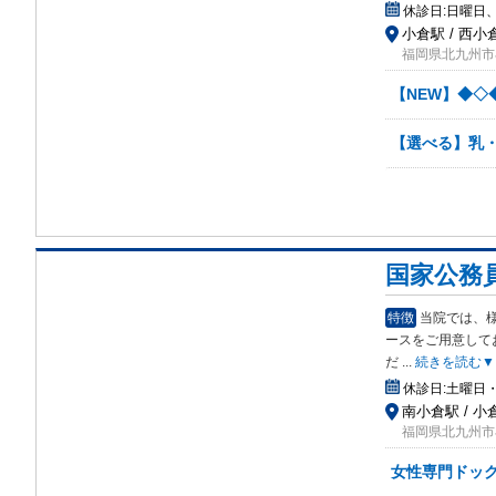
休診日:
日曜日
小倉駅 / 西小
福岡県北九州市小
【NEW】◆◇
【選べる】乳・
国家公務
特徴
当院では、
ース
をご用意して
だ
...
続きを読む▼
休診日:
土曜日・
南小倉駅 / 小
福岡県北九州市
女性専門ドッ