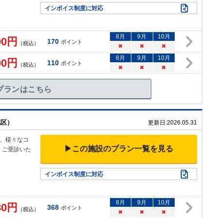
インボイス制度に対応
8
月
9
月
10
月
00
円
170
ポイント
（税込）
×
×
×
8
月
9
月
10
月
00
円
110
ポイント
（税込）
×
×
×
プランはこちら
北区）
更新日:
2026.05.31
、様々なコ
▶この施設のプラン一覧を見る
くご受診いた
インボイス制度に対応
8
月
9
月
10
月
80
円
368
ポイント
（税込）
×
×
×