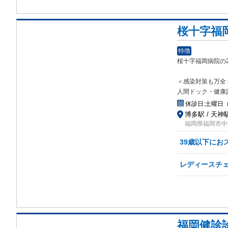
桜十字福
特徴
桜十字福岡病院の
＜感染対策も万全
人間ドック・健康
休診日:
土曜日
博多駅 / 天神駅
福岡県福岡市中央
39歳以下にお
レディースチ
福岡健診