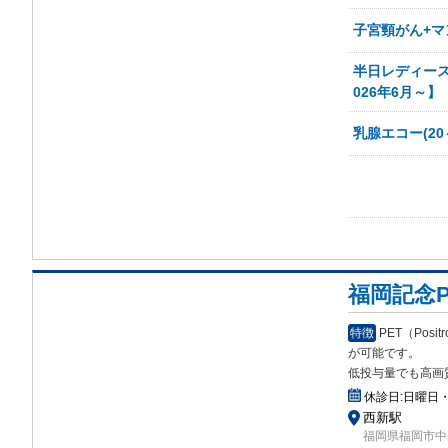
子宮頸がん+マ
半日レディース
026年6月～】
乳腺エコー(20
福岡記念
特徴
PET（Posi
が可能です。
低投与量でも高画
休診日:
日曜日
西新駅
福岡県福岡市中央