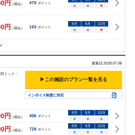
00
円
470
ポイント
（税込）
○
○
×
8
月
9
月
10
月
00
円
163
ポイント
（税込）
○
○
×
更新日:
2026.07.08
人間ドック
・
▶この施設のプラン一覧を見る
インボイス制度に対応
8
月
9
月
10
月
00
円
406
ポイント
（税込）
○
○
○
8
月
9
月
10
月
00
円
728
ポイント
（税込）
○
○
○