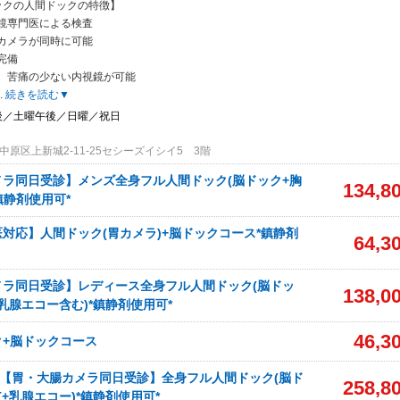
ックの人間ドックの特徴】
鏡専門医による検査
カメラが
同時に可能
完備
、苦痛の少ない内視鏡が可能
.
続きを読む▼
後／土曜午後／日曜／祝日
原区上新城2-11-25セシーズイシイ5 3階
ラ同日受診】メンズ全身フル人間ドック(脳ドック+胸
134,8
鎮静剤使用可*
対応】人間ドック(胃カメラ)+脳ドックコース*鎮静剤
64,3
メラ同日受診】レディース全身フル人間ドック(脳ドッ
138,0
+乳腺エコー含む)*鎮静剤使用可*
46,3
ク+脳ドックコース
*【胃・大腸カメラ同日受診】全身フル人間ドック(脳ド
258,8
T+乳腺エコー)*鎮静剤使用可*