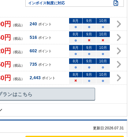
インボイス制度に対応
8
月
9
月
10
月
00
円
240
ポイント
（税込）
○
○
○
8
月
9
月
10
月
60
円
516
ポイント
（税込）
○
×
×
8
月
9
月
10
月
20
円
602
ポイント
（税込）
○
○
○
8
月
9
月
10
月
50
円
735
ポイント
（税込）
○
○
○
8
月
9
月
10
月
30
円
2,443
ポイント
（税込）
×
○
○
プランはこちら
更新日:
2026.07.31