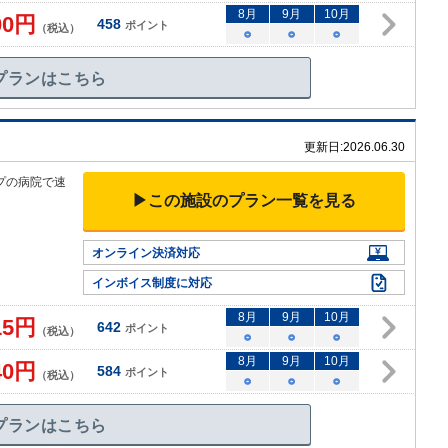
8
月
9
月
10
月
00
円
458
ポイント
（税込）
○
○
○
プランはこちら
更新日:
2026.06.30
プの病院で速
▶この施設のプラン一覧を見る
オンライン決済対応
インボイス制度に対応
8
月
9
月
10
月
15
円
642
ポイント
（税込）
○
○
○
8
月
9
月
10
月
40
円
584
ポイント
（税込）
○
○
○
プランはこちら