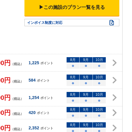
▶この施設のプラン一覧を見る
インボイス制度に対応
8
月
9
月
10
月
00
円
1,225
ポイント
（税込）
○
○
○
8
月
9
月
10
月
00
円
584
ポイント
（税込）
○
○
○
8
月
9
月
10
月
00
円
1,254
ポイント
（税込）
○
○
○
8
月
9
月
10
月
00
円
420
ポイント
（税込）
○
○
○
8
月
9
月
10
月
00
円
2,352
ポイント
（税込）
○
○
○