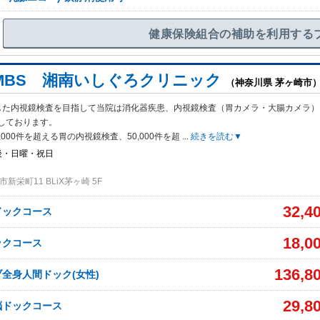
健康保険組合の補助を利用する
MBS 湘南いしぐろクリニック
（神奈川県 茅ヶ崎市
した内視鏡検査を目指して当院は消化器疾患、内視鏡検査（胃カメラ・大腸カメラ）
しております。
,000件を超える胃の内視鏡検査、50,000件を超
...
続きを読む▼
後・日曜・祝日
新栄町11 BLiX茅ヶ崎 5F
32,4
ドックコース
18,0
ックコース
136,8
全身人間ドック(女性)
29,8
脳ドックコース