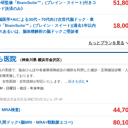
51,8
監修「BrainSuite™」(ブレイン・スイート)付きコ
ード決済のみ》
脳医学×AIによる30代～70代向け次世代脳ドック・東
18,0
BrainSuite™」(ブレイン・スイート)(過去1年以内
ースあるいは、脳体積解析の脳ドックご受診者
もっとプランを見る
ら医院
（神奈川県 横浜市金沢区）
20名の実績で、協会けんぽや各健康保険組合の補助を利用した健診・定期健診診断・
全種実施しております。
、女性医師・女性技師が対応いたします。
...
続きを読む▼
PM・日曜日・祝日・年末年始
横浜市金沢区谷津町35VICSビル 2F-4F
44,7
・MRA検査)
80,1
人間ドック+脳MRI・MRA+頸動脈エコー)