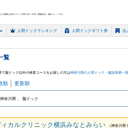
ス検索上位3サイト／22年11月～12月／調査会社：(株)ドゥ・ハウス
人間ドック
ランキング
人間ドックギフト券
法
一覧
県で脳ドック
以外の検査コースをお探しの方は
神奈川県
の人間ドック・健診
医療
一
数順
更新順
神奈川県 、 脳ドック
ディカルクリニック横浜みなとみらい
（
神奈川県