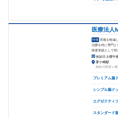
医療法人
特徴
苦痛を軽減
治療
を特に専門と
検査実績として80
休診日:
土曜午
茅ケ崎駅
神奈川県茅ヶ崎市
プレミアム脳
シンプル脳ド
エグゼクティブ
スタンダード