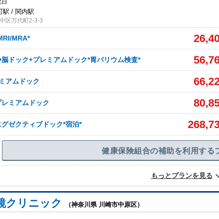
祝日
駅 / 関内駅
区万代町2-3-3
26,4
I/MRA*
56,7
脳ドック+プレミアムドック*胃バリウム検査*
66,2
ミアムドック
80,8
プレミアムドック
268,7
グゼクティブドック*宿泊*
健康保険組合の補助を利用する
もっとプランを見る
鏡クリニック
（神奈川県 川崎市中原区）