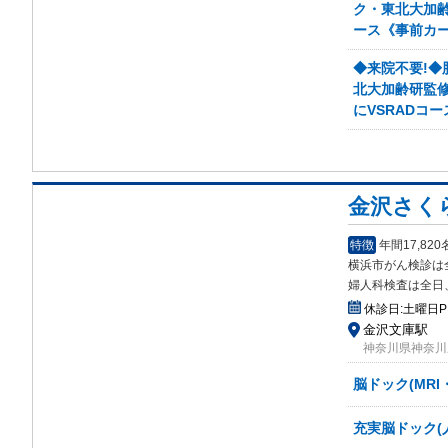
ク・東北大加齢研
ース《事前カ
◆来院不要!◆
北大加齢研監修「
にVSRADコ
金沢さく
特徴
年間17,8
横浜市がん検診は
婦人科検査は全日
休診日:
土曜日
金沢文庫駅
神奈川県神奈川県
脳ドック(MRI
充実脳ドック(