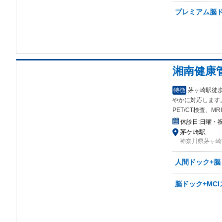
プレミアム脳
湘南健康
特徴
茅ヶ崎駅徒
や
かに対応します
PET/CT検査、
休診日:
日曜・
茅ケ崎駅
神奈川県茅ヶ崎市
人間ドック+脳
脳ドック+MC