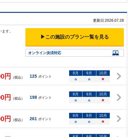
更新日:
2026.07.28
います
。
▶この施設のプラン一覧を見る
オンライン決済対応
8
月
9
月
10
月
00
円
125
ポイント
（税込）
○
○
×
8
月
9
月
10
月
00
円
198
ポイント
（税込）
○
○
×
8
月
9
月
10
月
00
円
261
ポイント
（税込）
○
○
×
8
月
9
月
10
月