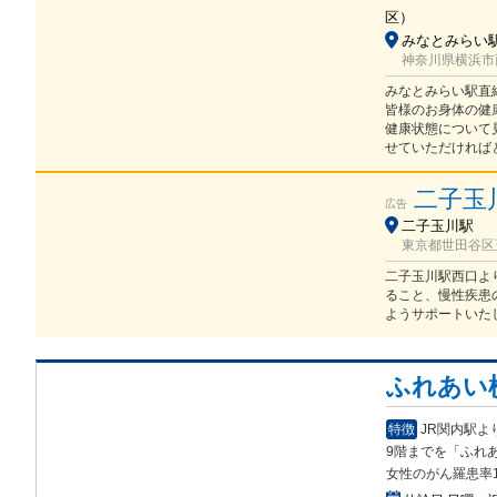
区
）
みなとみらい
神奈川県横浜市
みなとみらい駅直
皆様のお身体の健
健康状態について
せていただければ
二子玉
広告
二子玉川駅
東京都世田谷区玉
二子玉川駅西口よ
ること、慢性疾患
ようサポートいた
ふれあい
特徴
JR関内駅よ
9階までを「ふれ
女性のがん羅患率