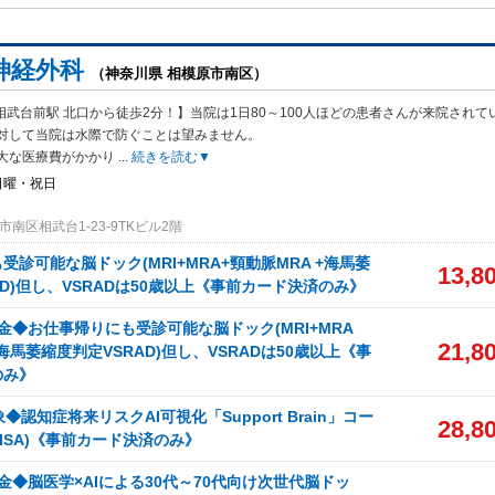
神経外科
（神奈川県 相模原市南区）
相武台前駅 北口から徒歩2分！】当院は1日80～100人ほどの患者さんが来院されて
対して当院は水際で防ぐことは望みません。
大な医療費がかかり
...
続きを読む▼
日曜・祝日
南区相武台1-23-9TKビル2階
受診可能な脳ドック(MRI+MRA+頸動脈MRA +海馬萎
13,8
AD)但し、VSRADは50歳以上《事前カード決済のみ》
金◆お仕事帰りにも受診可能な脳ドック(MRI+MRA
21,8
海馬萎縮度判定VSRAD)但し、VSRADは50歳以上《事
のみ》
◆認知症将来リスクAI可視化「Support Brain」コー
28,8
RISA)《事前カード決済のみ》
金◆脳医学×AIによる30代～70代向け次世代脳ドッ