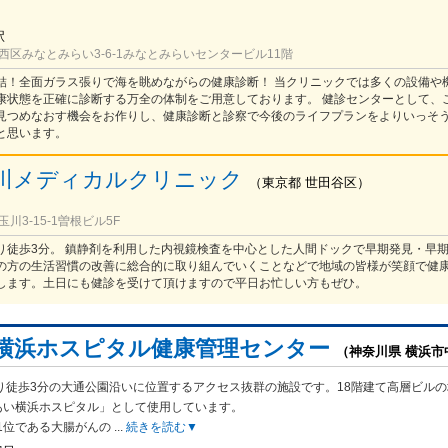
駅
西区みなとみらい3-6-1みなとみらいセンタービル11階
結！全面ガラス張りで海を眺めながらの健康診断！ 当クリニックでは多くの設備や
康状態を正確に診断する万全の体制をご用意しております。 健診センターとして、
見つめなおす機会をお作りし、健康診断と診察で今後のライフプランをよりいっそ
と思います。
川メディカルクリニック
（
東京都
世田谷区
）
川3-15-1曽根ビル5F
り徒歩3分。 鎮静剤を利用した内視鏡検査を中心とした人間ドックで早期発見・早
の方の生活習慣の改善に総合的に取り組んでいくことなどで地域の皆様が笑顔で健
します。土日にも健診を受けて頂けますので平日お忙しい方もぜひ。
横浜ホスピタル健康管理センター
（神奈川県 横浜市
り徒歩3分の大通公園沿いに位置するアクセス抜群の施設です。18階建て高層ビルの
あい横浜ホスピタル」として使用しています。
1位である大腸がんの
...
続きを読む▼