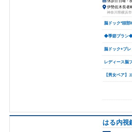
休診日:
日曜・
伊勢佐木長者町
神奈川県横浜市中
脳ドック*頭部MR
◆季節プラン◆
脳ドック+プレ
レディース脳
【男女ペア】エ
はる内視