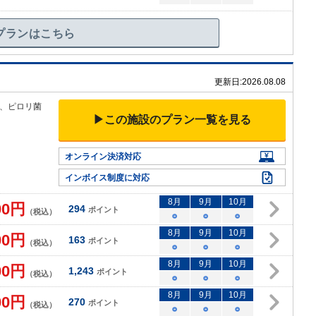
プランはこちら
）
更新日:
2026.08.08
、ピロリ菌
▶この施設のプラン一覧を見る
オンライン決済対応
インボイス制度に対応
8
月
9
月
10
月
00
円
294
ポイント
（税込）
○
○
○
8
月
9
月
10
月
00
円
163
ポイント
（税込）
○
○
○
8
月
9
月
10
月
00
円
1,243
ポイント
（税込）
○
○
○
8
月
9
月
10
月
00
円
270
ポイント
（税込）
○
○
○