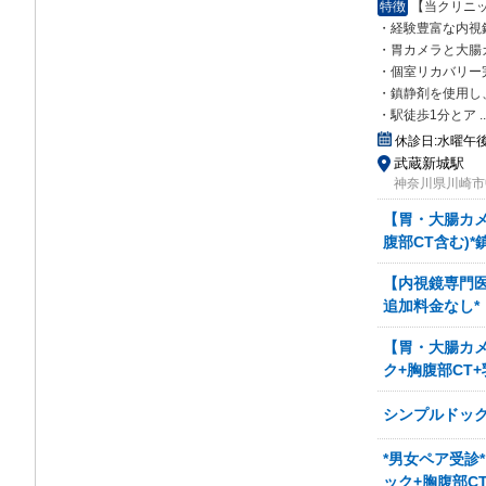
特徴
【当クリニ
・経験豊富な内視
・胃カメラと大腸
・個室リカバリー
・鎮静剤を使用し
・駅徒歩1分とア
..
休診日:
水曜午
武蔵新城駅
神奈川県川崎市中
【胃・大腸カメ
腹部CT含む)*
【内視鏡専門医
追加料金なし*
【胃・大腸カ
ク+胸腹部CT
シンプルドッ
*男女ペア受診
ック+胸腹部C