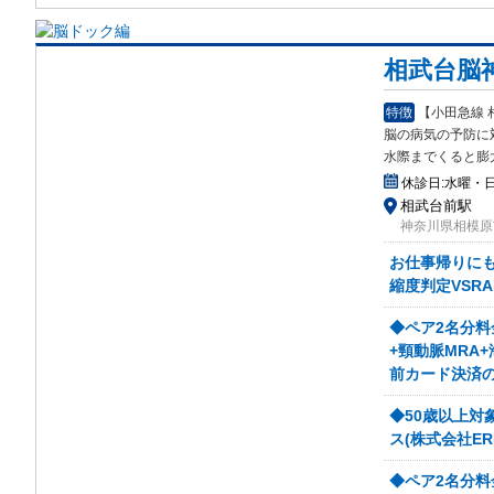
相武台脳
特徴
【小田急線 
脳の病気の予防に
水際までくると膨
休診日:
水曜・
相武台前駅
神奈川県相模原市
お仕事帰りにも
縮度判定VSR
◆ペア2名分料
+頸動脈MRA+
前カード決済
◆50歳以上対象
ス(株式会社E
◆ペア2名分料