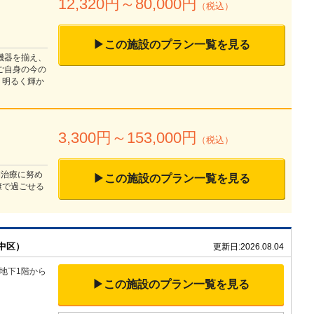
12,320
円～
80,000
円
（税込）
▶この施設のプラン一覧を見る
機器を揃え、
ご自身の今の
う明るく輝か
3,300
円～
153,000
円
（税込）
期治療に努め
▶この施設のプラン一覧を見る
康で過ごせる
中区）
更新日:
2026.08.04
地下1階か
ら
▶この施設のプラン一覧を見る