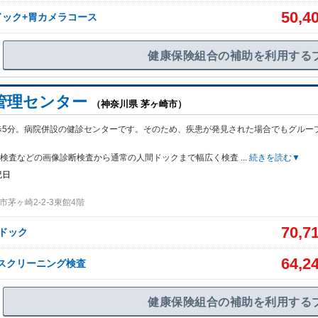
50,4
ドック+胃カメラコース
健康保険組合の補助を利用する
管理センター
（神奈川県 茅ヶ崎市）
歩5分。病院併設の健診センターです。そのため、疾患が発見された場合でもグルー
。
MRI検査などの画像診断検査から通常の人間ドックまで幅広く検査
...
続きを読む▼
祝日
茅ヶ崎2-2-3東館4階
70,7
ドック
64,2
Iスクリーニング検査
健康保険組合の補助を利用する