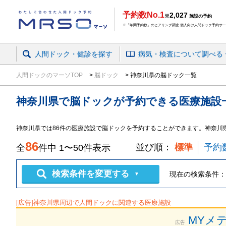
予約数No.1
2,027
※
施設の予約
※「年間予約数」のヒアリング調査 個人向け人間ドック予約サービ
人間ドック・健診を探す
病気・検査
について
調べる
人間ドックのマーソTOP
脳ドック
神奈川県の脳ドック一覧
神奈川県
で
脳ドック
が予約できる
医療施設
神奈川県
では
86
件の
医療施設
で
脳ドック
を予約することができます。
神奈川
86
並び順：
標準
予約
全
件中
1
〜
50
件表示
検索条件を変更する
現在の検索条件：
▼
[広告]
神奈川県
周辺で人間ドックに関連する医療施設
MYメ
広告