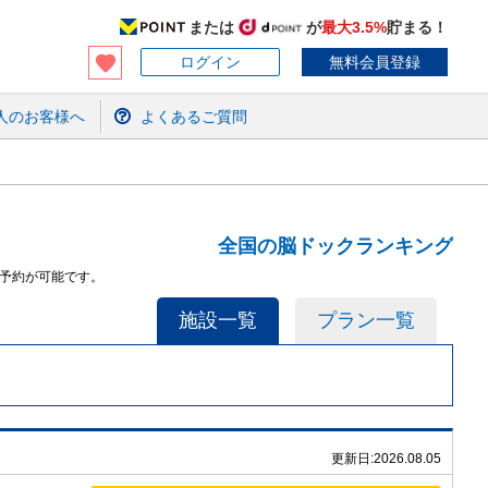
または
が
最大3.5%
貯まる！
ログイン
無料会員登録
人のお客様へ
よくあるご質問
全国の脳ドックランキング
と予約が可能です。
施設一覧
プラン一覧
更新日:
2026.08.05