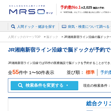
予約数No.1
2,025
※
施設の予約
※「年間予約数」のヒアリング調査 個人向け人間ドック予約サービ
人間ドック・健診を探す
病気・検査
について
調べる
人間ドックのマーソTOP
脳ドック
JR湘南新宿ライン沿線の脳ドック
JR湘南新宿ライン沿線
で
脳ドック
が予約で
JR湘南新宿ライン沿線では55件の医療施設で脳ドックを予約することができ
55
並び順：
標準
予約
全
件中
1
〜
50
件表示
検索条件を変更する
現在の検索条件：
▼
総合クリ