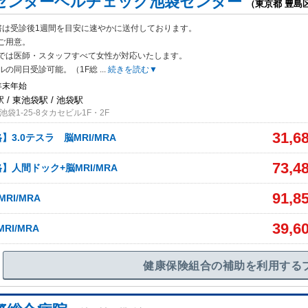
センターヘルチェック池袋センター
（東京都 豊島
書は受診後1週間を目安に速やかに送付しております。
ご用意。
では医師・スタッフすべて女性が対応いたします。
ルの同日受診可能。（1F総
...
続きを読む▼
年末年始
/ 東池袋駅 / 池袋駅
袋1-25-8タカセビル1F・2F
31,6
3.0テスラ 脳MRI/MRA
73,4
】人間ドック+脳MRI/MRA
91,8
RI/MRA
39,6
RI/MRA
健康保険組合の補助を利用する