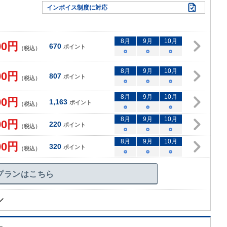
インボイス制度に対応
8
月
9
月
10
月
00
円
670
ポイント
（税込）
○
○
○
8
月
9
月
10
月
00
円
807
ポイント
（税込）
○
○
○
8
月
9
月
10
月
00
円
1,163
ポイント
（税込）
○
○
○
8
月
9
月
10
月
00
円
220
ポイント
（税込）
○
○
○
8
月
9
月
10
月
00
円
320
ポイント
（税込）
○
○
○
プランはこちら