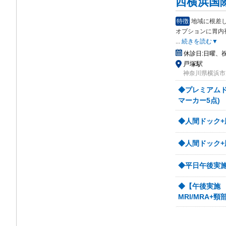
西横浜国
特徴
地域に根差
オプ
ションに胃内
...
続きを読む▼
休診日:
日曜、
戸塚駅
神奈川県横浜市
◆プレミアムド
マーカー5点)
◆人間ドック+
◆人間ドック+脳
◆平日午後実施
◆【午後実施 
MRI/MRA+頸