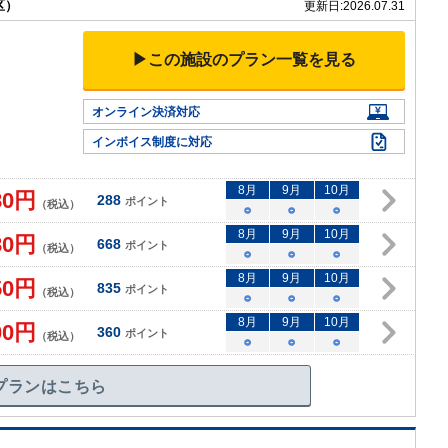
区）
更新日:
2026.07.31
▶この施設のプラン一覧を見る
オンライン決済対応
インボイス制度に対応
8
月
9
月
10
月
80
円
288
ポイント
（税込）
○
○
○
8
月
9
月
10
月
80
円
668
ポイント
（税込）
○
○
○
8
月
9
月
10
月
50
円
835
ポイント
（税込）
○
○
○
8
月
9
月
10
月
00
円
360
ポイント
（税込）
○
○
○
プランはこちら