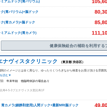
105,6
ミアムドック(胃バリウム)
80,3
ク(胃バリウム)+脳ドック
85,8
ク(胃カメラ)+脳ドック
111,1
ミアムドック(胃カメラ)
健康保険組合の補助を利用する
エナヴィスタクリニック
（東京都 渋谷区）
機関のイメージとは全く異なり、ゆったりくつろぎながら検査をお受け頂ける雰囲気
を読む▼
曜日 年末年始 他臨時休診の場合あり
寿4-5-3ブエナヴィスタ恵比寿1F
49,8
】胃カメラ(鎮静剤使用)人間ドック+最新MRI脳ドック