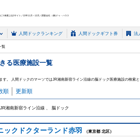
ス検索上位3サイト／22年11月～12月／調査会社：(株)ドゥ・ハウス
人間ドック
ランキング
人間ドックギフト券
法
一覧
きる
医療施設
一覧
ます。 人間ドックのマーソではJR湘南新宿ライン沿線の脳ドック医療施設の検索
数順
更新順
JR湘南新宿ライン沿線 、 脳ドック
ニックドクターランド赤羽
（東京都 北区）