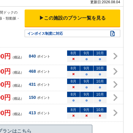
更新日:
2026.08.04
間ドックの
▶この施設のプラン一覧を見る
腺・頸動脈・
インボイス制度に対応
8
月
9
月
10
月
00
円
840
ポイント
（税込）
×
○
○
8
月
9
月
10
月
00
円
468
ポイント
（税込）
×
○
○
8
月
9
月
10
月
00
円
431
ポイント
（税込）
×
○
○
8
月
9
月
10
月
00
円
150
ポイント
（税込）
○
○
○
8
月
9
月
10
月
00
円
413
ポイント
（税込）
×
×
×
プランはこちら