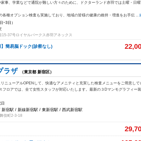
や家事、学業などで通院が難しい方々のために、ドクターランド赤羽では土曜・日曜
の各種オプション検査も実施しており、地域の皆様の健康の維持・増進をお手伝
...
日~3日）
駅
目15-37号ロイヤルパークス赤羽アネックス
22,0
】簡易脳ドック(診察なし)
プラザ
（東京都 新宿区）
月にリニューアルOPENして、快適なアメニティと充実した検査メニューをご用意して
スフロアでは、全て女性スタッフが対応いたします。最新の３Dマンモグラフィー
祝日
 新宿駅 / 新線新宿駅 / 東新宿駅 / 西武新宿駅
伎町2-3-18
29,7