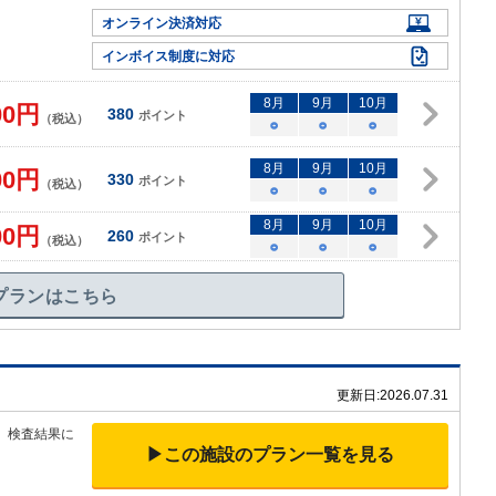
オンライン決済対応
インボイス制度に対応
8
月
9
月
10
月
00
円
380
ポイント
（税込）
○
○
○
8
月
9
月
10
月
00
円
330
ポイント
（税込）
○
○
○
8
月
9
月
10
月
00
円
260
ポイント
（税込）
○
○
○
プランはこちら
更新日:
2026.07.31
、検査結果に
▶この施設のプラン一覧を見る