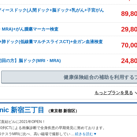
ィースドック(人間ドック+脳ドック+乳がん+子宮がん
89,8
29,8
I・MRA)+がん腫瘍マーカー検査
I)+肺ドック(低線量マルチスライスCT)+全ガン血液検査
70,0
24,8
回の方】脳ドック(MRI・MRA)
健康保険組合の補助を利用する
もっとプランを見る
linic 新宿三丁目
（東京都 新宿区）
直結ビルに2021年OPEN！
320列CTによる画像診断で全身疾
患の早期発見に努めております。
1.5テスラMRIに比べ、高い磁場で撮影してい
...
続きを読む▼