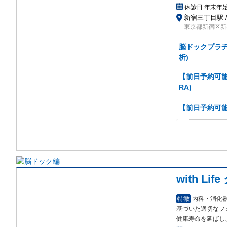
休診日:
年末年
新宿三丁目駅 /
東京都新宿区新宿
脳ドックプラチナ
析)
【前日予約可能
RA)
【前日予約可能
with L
特徴
内科・消化
基づいた適切なフ
健康寿命を延ばし