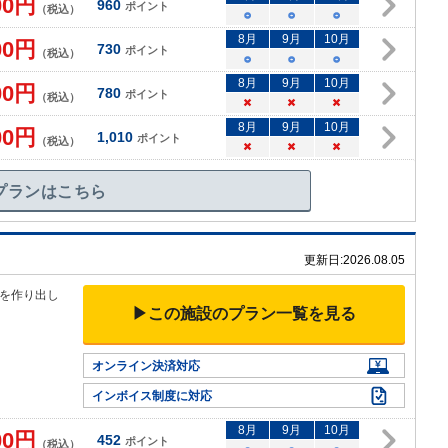
00
円
960
ポイント
（税込）
○
○
○
8
月
9
月
10
月
00
円
730
ポイント
（税込）
○
○
○
8
月
9
月
10
月
00
円
780
ポイント
（税込）
×
×
×
8
月
9
月
10
月
00
円
1,010
ポイント
（税込）
×
×
×
プランはこちら
更新日:
2026.08.05
を作り出し
▶この施設のプラン一覧を見る
オンライン決済対応
インボイス制度に対応
8
月
9
月
10
月
00
円
452
ポイント
（税込）