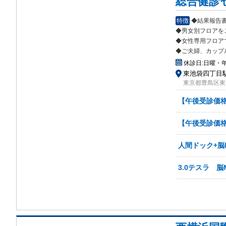
総合健診
特徴
◆結果報告
◆男女別フロアを
◆女性専
用フロア
◆ご夫婦、カップ
休診日:
日曜・
東池袋四丁目駅 
東京都豊島区東池
【午後受診価格】
【午後受診価格
人間ドック+脳M
3.0テスラ 脳M