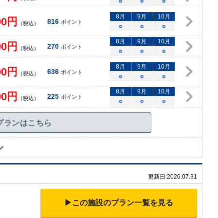
○
○
○
8
月
9
月
10
月
00
円
816
ポイント
（税込）
○
○
○
8
月
9
月
10
月
00
円
270
ポイント
（税込）
○
○
○
8
月
9
月
10
月
00
円
636
ポイント
（税込）
○
○
○
8
月
9
月
10
月
00
円
225
ポイント
（税込）
○
○
○
プランはこちら
更新日:
2026.07.31
▶この施設のプラン一覧を見る