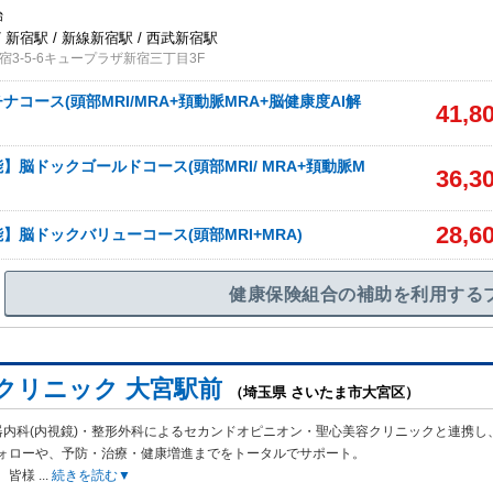
始
 新宿駅 / 新線新宿駅 / 西武新宿駅
3-5-6キュープラザ新宿三丁目3F
コース(頭部MRI/MRA+頚動脈MRA+脳健康度AI解
41,8
】脳ドックゴールドコース(頭部MRI/ MRA+頚動脈M
36,3
28,6
】脳ドックバリューコース(頭部MRI+MRA)
健康保険組合の補助を利用する
ife クリニック 大宮駅前
（埼玉県 さいたま市大宮区）
器内科(内視鏡)・整形外科によるセカンドオピニオン・聖心美容クリニックと連携し
ォローや、予防・治療・健康増進までをトータルでサポート。
、皆様
...
続きを読む▼