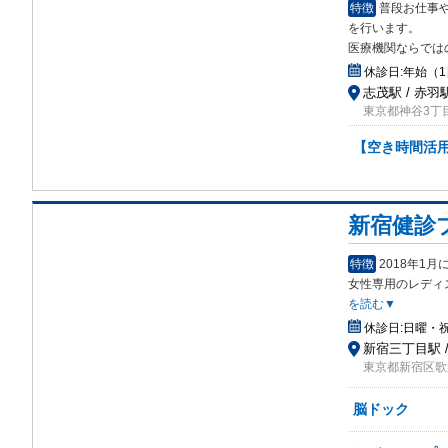
特徴
普段お仕事
を行
います。
医療機関ならでは
休診日:
年始（1
志茂駅 / 赤羽
東京都神谷3丁
【空き時間活用
新宿健診
特徴
2018年1
女性専用のレディ
を読む▼
休診日:
日曜・
新宿三丁目駅 /
東京都新宿区歌舞
脳ドック