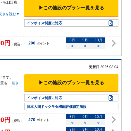
・祝日診療
▶この施設のプラン一覧を見る
続きを読む▼
インボイス制度に対応
8
月
9
月
10
月
00
円
200
ポイント
（税込）
○
○
○
更新日:
2026.08.04
います。
▶この施設のプラン一覧を見る
装置も
...
続き
インボイス制度に対応
日本人間ドック学会機能評価認定施設
8
月
9
月
10
月
00
円
270
ポイント
（税込）
○
○
○
8
月
9
月
10
月