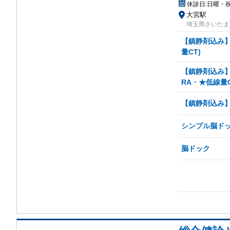
休診日:
日曜・
大宮駅
埼玉県さいたま市
【鎮静剤込み】
量CT)
【鎮静剤込み】
RA・★低線量C
【鎮静剤込み】
シンプル脳ド
脳ドック