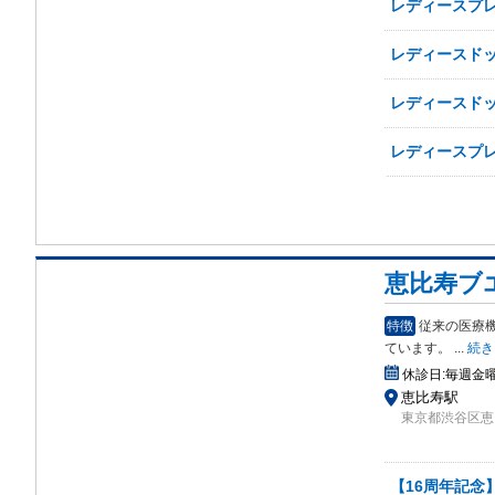
レディースプレ
レディースドッ
レディースドッ
レディースプレ
恵比寿ブ
特徴
従来の医療
てい
ます。
...
続き
休診日:
毎週金
恵比寿駅
東京都渋谷区恵比
【16周年記念