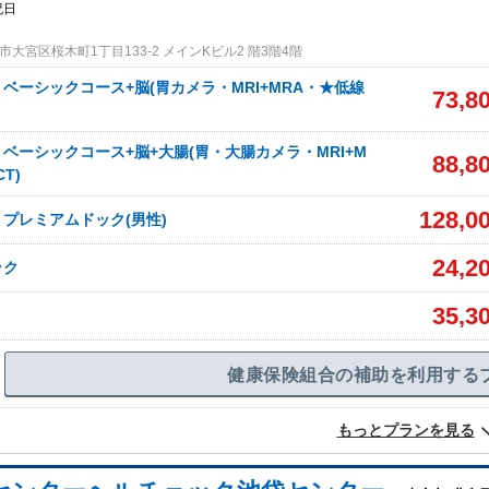
祝日
大宮区桜木町1丁目133-2 メインKビル2 階3階4階
ベーシックコース+脳(胃カメラ・MRI+MRA・★低線
73,8
ベーシックコース+脳+大腸(胃・大腸カメラ・MRI+M
88,8
T)
128,0
プレミアムドック(男性)
24,2
ック
35,3
健康保険組合の補助を利用する
もっとプランを見る