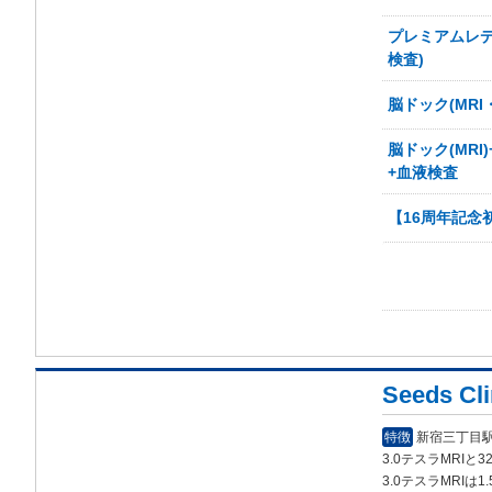
プレミアムレデ
検査)
脳ドック(MR
脳ドック(MR
+血液検査
【16周年記念初
Seeds C
特徴
新宿三丁目駅
3.0テスラMRIと
3.0テスラMRIは