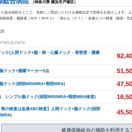
際総合病院
（神奈川県 横浜市戸塚区）
した総合病院をとして、気軽にご受診いただける価格設定で皆様をお迎えします。人
視鏡検査・脳検査（ＭＲＩ/ＭＲＡ）・肺がん（ＣＴ）・各種エコー検査（腹部・乳
祝日
戸塚区汲沢町56
ック(人間ドック+脳・肺・心臓ドック・骨密度・腫瘍
92,4
51,5
脳ドック+腫瘍マーカー5点
47,5
ドック(頭部MRI/MRA+頸部MRA)
16,5
 シンプル脳ドック(頭部MRI/MRA+頸部MRA検査)
胃の検査は血液ABC検査】人間ドック+脳ドック(頭部
45,5
部MRA)
健康保険組合の補助を利用する