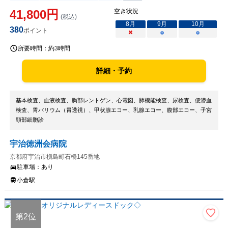
41,800
円
空き状況
(税込)
8
月
9
月
10
月
380
ポイント
×
○
○
所要時間：
約3時間
詳細・予約
基本検査、血液検査、胸部レントゲン、心電図、肺機能検査、尿検査、便潜血
検査、胃バリウム（胃透視）、甲状腺エコー、乳腺エコー、腹部エコー、子宮
頸部細胞診
宇治徳洲会病院
京都府宇治市槇島町石橋145番地
駐車場：
あり
小倉駅
第
2
位