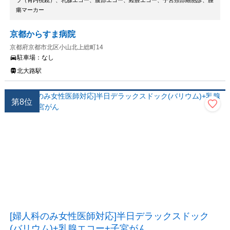
ラ（胃内視鏡）、乳腺エコー、腹部エコー、経膣エコー、子宮頸部細胞診、腫
瘍マーカー
京都からすま病院
京都府京都市北区小山北上総町14
駐車場：
なし
北大路駅
第
8
位
[婦人科のみ女性医師対応]半日デラックスドック
(バリウム)+乳腺エコー+子宮がん