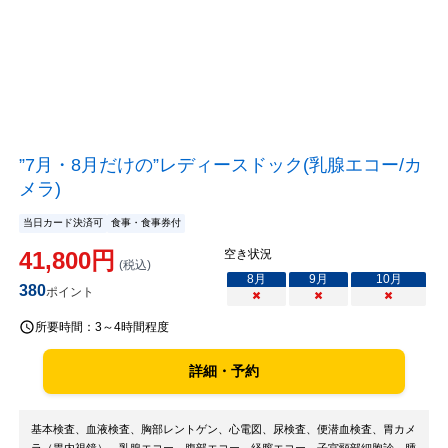
”7月・8月だけの”レディースドック(乳腺エコー/カ
メラ)
当日カード決済可
食事・食事券付
41,800
円
空き状況
(税込)
8
月
9
月
10
月
380
ポイント
×
×
×
所要時間：
3～4時間程度
詳細・予約
基本検査、血液検査、胸部レントゲン、心電図、尿検査、便潜血検査、胃カメ