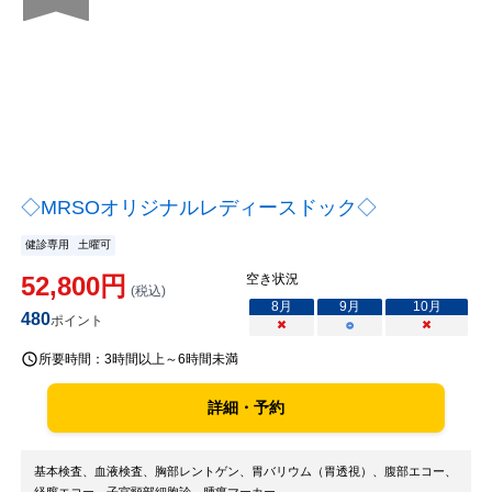
◇MRSOオリジナルレディースドック◇
健診専用
土曜可
52,800
円
空き状況
(税込)
8
月
9
月
10
月
480
ポイント
×
○
×
所要時間：
3時間以上～6時間未満
詳細・予約
基本検査、血液検査、胸部レントゲン、胃バリウム（胃透視）、腹部エコー、