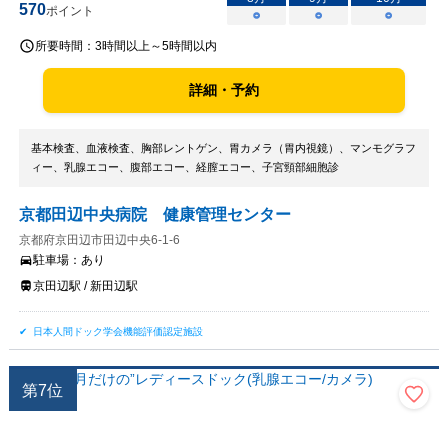
570
ポイント
○
○
○
所要時間：
3時間以上～5時間以内
詳細・予約
基本検査、血液検査、胸部レントゲン、胃カメラ（胃内視鏡）、マンモグラフ
ィー、乳腺エコー、腹部エコー、経膣エコー、子宮頸部細胞診
京都田辺中央病院 健康管理センター
京都府京田辺市田辺中央6-1-6
駐車場：
あり
京田辺駅 / 新田辺駅
日本人間ドック学会機能評価認定施設
第
7
位