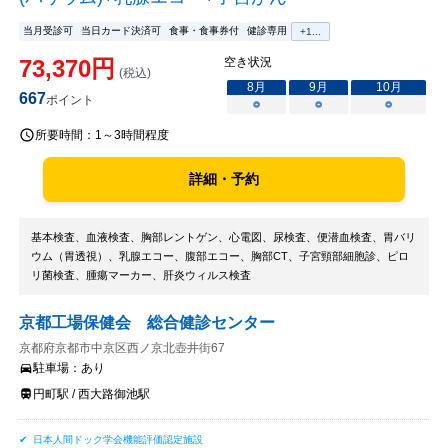
当月受診可
当日カード決済可
食事・食事券付
健診専用
+
1
...
73,370
円
空き状況
(税込)
8
月
9
月
10
月
667
ポイント
○
○
○
所要時間：
1～3時間程度
詳細・予約
基本検査、血液検査、胸部レントゲン、心電図、尿検査、便潜血検査、胃バリ
ウム（胃透視）、乳腺エコー、腹部エコー、胸部CT、子宮頸部細胞診、ピロ
リ菌検査、腫瘍マーカー、肝炎ウィルス検査
京都工場保健会 総合健診センター
京都府京都市中京区西ノ京北壺井街67
駐車場：
あり
円町駅 / 西大路御池駅
日本人間ドック学会機能評価認定施設