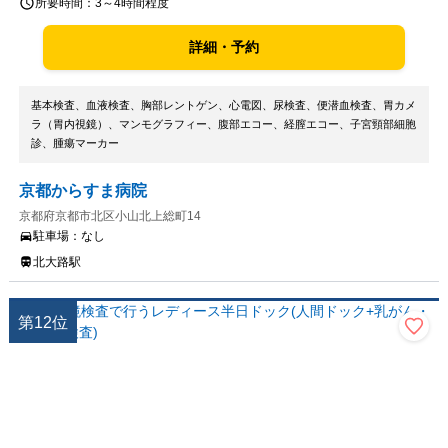
所要時間：
3～4時間程度
詳細・予約
基本検査、血液検査、胸部レントゲン、心電図、尿検査、便潜血検査、胃カメ
ラ（胃内視鏡）、マンモグラフィー、腹部エコー、経膣エコー、子宮頸部細胞
診、腫瘍マーカー
京都からすま病院
京都府京都市北区小山北上総町14
駐車場：
なし
北大路駅
第
12
位