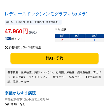
レディースドック(マンモグラフィ/カメラ)
当日カード決済可
食事・食事券付
結果面談あり
47,960
円
空き状況
(税込)
8
月
9
月
10
月
436
ポイント
×
×
○
所要時間：
3～4時間程度
詳細・予約
基本検査、血液検査、胸部レントゲン、心電図、尿検査、便潜血検査、胃カメ
ラ（胃内視鏡）、マンモグラフィー、腹部エコー、経膣エコー、子宮頸部細胞
診、腫瘍マーカー
京都からすま病院
京都府京都市北区小山北上総町14
駐車場：
なし