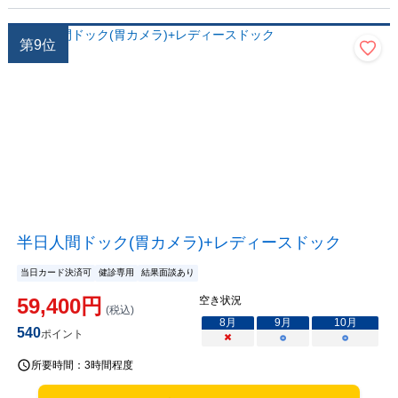
第
9
位
半日人間ドック(胃カメラ)+レディースドック
当日カード決済可
健診専用
結果面談あり
59,400
円
空き状況
(税込)
8
月
9
月
10
月
540
ポイント
×
○
○
所要時間：
3時間程度