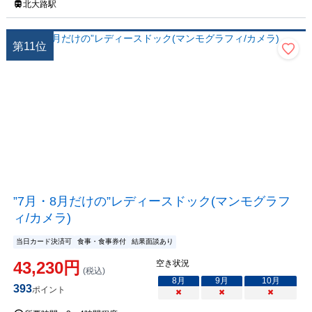
北大路駅
第
11
位
”7月・8月だけの”レディースドック(マンモグラフ
ィ/カメラ)
当日カード決済可
食事・食事券付
結果面談あり
43,230
円
空き状況
(税込)
8
月
9
月
10
月
393
ポイント
×
×
×