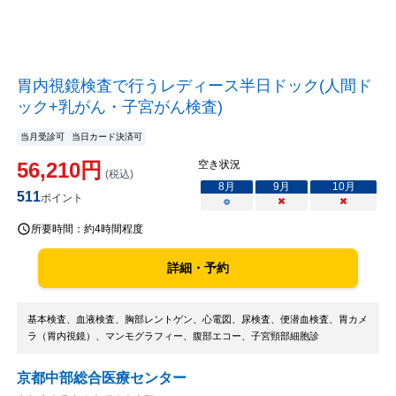
胃内視鏡検査で行うレディース半日ドック(人間ド
ック+乳がん・子宮がん検査)
当月受診可
当日カード決済可
56,210
円
空き状況
(税込)
8
月
9
月
10
月
511
ポイント
○
×
×
所要時間：
約4時間程度
詳細・予約
基本検査、血液検査、胸部レントゲン、心電図、尿検査、便潜血検査、胃カメ
ラ（胃内視鏡）、マンモグラフィー、腹部エコー、子宮頸部細胞診
京都中部総合医療センター