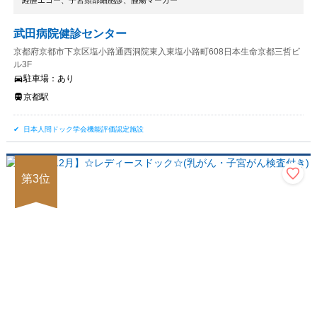
経膣エコー、子宮頸部細胞診、腫瘍マーカー
武田病院健診センター
京都府京都市下京区塩小路通西洞院東入東塩小路町608日本生命京都三哲ビ
ル3F
駐車場：
あり
京都駅
日本人間ドック学会機能評価認定施設
第
3
位