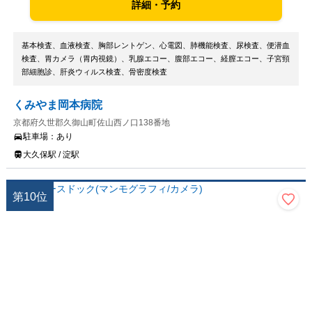
詳細・予約
基本検査、血液検査、胸部レントゲン、心電図、肺機能検査、尿検査、便潜血
検査、胃カメラ（胃内視鏡）、乳腺エコー、腹部エコー、経膣エコー、子宮頸
部細胞診、肝炎ウィルス検査、骨密度検査
くみやま岡本病院
京都府久世郡久御山町佐山西ノ口138番地
駐車場：
あり
大久保駅 / 淀駅
第
10
位