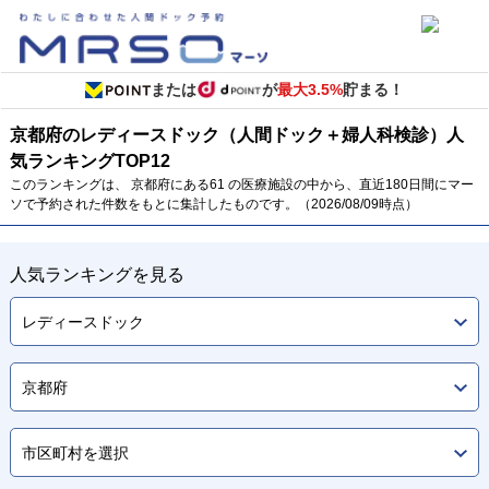
または
が
最大3.5%
貯まる！
京都府のレディースドック（人間ドック＋婦人科検診）
人
気ランキング
TOP
12
このランキングは、 京都府にある61 の医療施設の中から、直近180日間にマー
ソで予約された件数をもとに集計したものです。（2026/08/09時点）
人気ランキングを見る