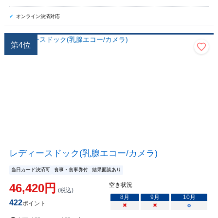
オンライン決済対応
第
4
位
レディースドック(乳腺エコー/カメラ)
当日カード決済可
食事・食事券付
結果面談あり
46,420
円
空き状況
(税込)
8
月
9
月
10
月
422
ポイント
×
×
○