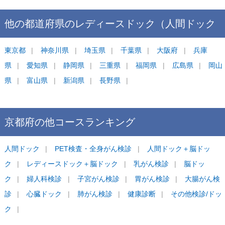
他の都道府県の
レディースドック（人間ドック
＋婦人科検診）
東京都
神奈川県
ランキング
埼玉県
千葉県
大阪府
兵庫
県
愛知県
静岡県
三重県
福岡県
広島県
岡山
県
富山県
新潟県
長野県
京都府
の他コース
ランキング
人間ドック
PET検査・全身がん検診
人間ドック＋脳ドッ
ク
レディースドック＋脳ドック
乳がん検診
脳ドッ
ク
婦人科検診
子宮がん検診
胃がん検診
大腸がん検
診
心臓ドック
肺がん検診
健康診断
その他検診/ドッ
ク