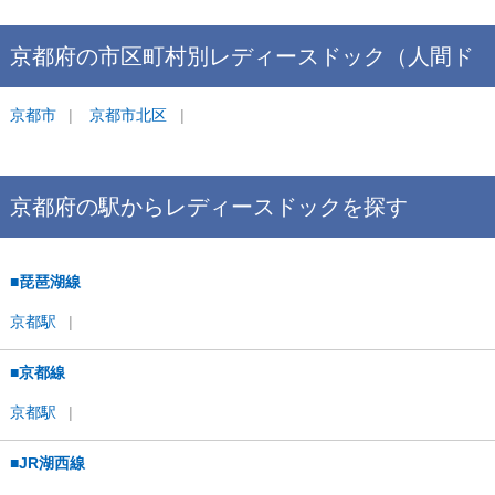
京都府
の市区町村別
レディースドック（人間ド
ック＋婦人科検診）
京都市
京都市北区
ランキング
京都府
の駅から
レディースドックを
探す
■琵琶湖線
京都
駅
■京都線
京都
駅
■JR湖西線