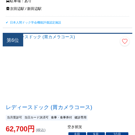
駐車場：
あり
京田辺駅 / 新田辺駅
日本人間ドック学会機能評価認定施設
第
6
位
レディースドック (胃カメラコース)
当月受診可
当日カード決済可
食事・食事券付
健診専用
62,700
円
空き状況
(税込)
8
月
9
月
10
月