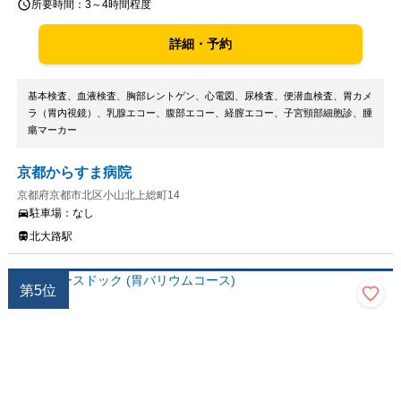
所要時間：
3～4時間程度
詳細・予約
基本検査、血液検査、胸部レントゲン、心電図、尿検査、便潜血検査、胃カメ
ラ（胃内視鏡）、乳腺エコー、腹部エコー、経膣エコー、子宮頸部細胞診、腫
瘍マーカー
京都からすま病院
京都府京都市北区小山北上総町14
駐車場：
なし
北大路駅
第
5
位