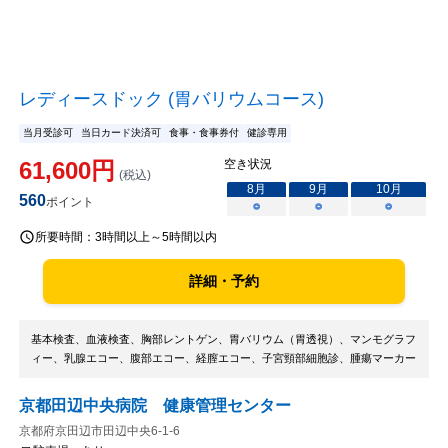
レディースドック (胃バリウムコース)
当月受診可
当日カード決済可
食事・食事券付
健診専用
61,600
円
空き状況
(税込)
8
月
9
月
10
月
560
ポイント
○
○
○
所要時間：
3時間以上～5時間以内
詳細・予約
基本検査、血液検査、胸部レントゲン、胃バリウム（胃透視）、マンモグラフ
ィー、乳腺エコー、腹部エコー、経膣エコー、子宮頸部細胞診、腫瘍マーカー
京都田辺中央病院 健康管理センター
京都府京田辺市田辺中央6-1-6