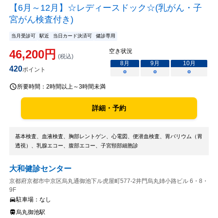
【6月～12月】☆レディースドック☆(乳がん・子
宮がん検査付き)
当月受診可
駅近
当日カード決済可
健診専用
46,200
円
空き状況
(税込)
8
月
9
月
10
月
420
ポイント
○
○
○
所要時間：
2時間以上～3時間未満
詳細・予約
基本検査、血液検査、胸部レントゲン、心電図、便潜血検査、胃バリウム（胃
透視）、乳腺エコー、腹部エコー、子宮頸部細胞診
大和健診センター
京都府京都市中京区烏丸通御池下ル虎屋町577-2井門烏丸姉小路ビル 6・8・
9F
駐車場：
なし
烏丸御池駅