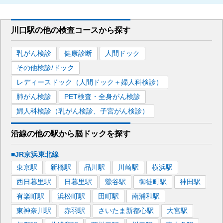
川口駅
の
他の
検査コースから探す
乳がん検診
健康診断
人間ドック
その他検診/ドック
レディースドック（人間ドック＋婦人科検診）
肺がん検診
PET検査・全身がん検診
婦人科検診（乳がん検診、子宮がん検診）
沿線の他の駅から
脳ドックを
探す
■JR京浜東北線
東京
駅
新橋
駅
品川
駅
川崎
駅
横浜
駅
西日暮里
駅
日暮里
駅
鶯谷
駅
御徒町
駅
神田
駅
有楽町
駅
浜松町
駅
田町
駅
南浦和
駅
東神奈川
駅
赤羽
駅
さいたま新都心
駅
大宮
駅