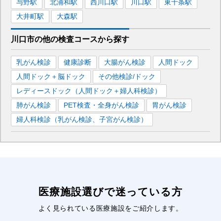
与野
駅
北浦和
駅
西川口
駅
川口
駅
東十条
駅
大井町
駅
大森
駅
川口市
の
他の
検査コースから探す
乳がん検診
健康診断
大腸がん検診
人間ドック
人間ドック＋脳ドック
その他検診/ドック
レディースドック（人間ドック＋婦人科検診）
肺がん検診
PET検査・全身がん検診
胃がん検診
婦人科検診（乳がん検診、子宮がん検診）
医療施設選びで迷っている方
よく見られている医療施設をご紹介します。