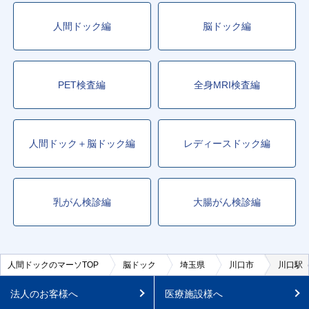
人間ドック編
脳ドック編
PET検査編
全身MRI検査編
人間ドック＋脳ドック編
レディースドック編
乳がん検診編
大腸がん検診編
人間ドックのマーソTOP
脳ドック
埼玉県
川口市
川口駅
法人のお客様へ
医療施設様へ