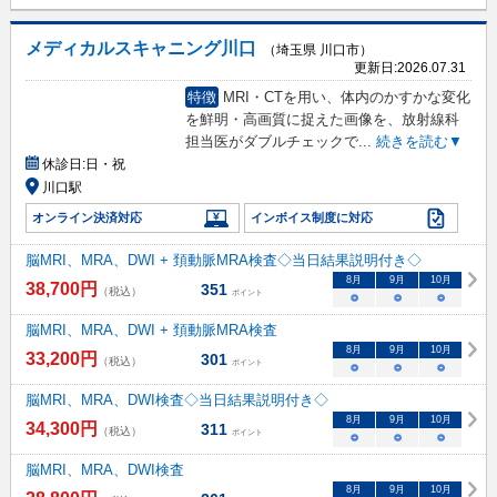
メディカルスキャニング川口
（埼玉県 川口市）
更新日:
2026.07.31
特徴
MRI・CTを用い、体内のかすかな変化
を鮮明・高画質に捉えた画像を、放射線科
担当医がダブルチェックで
...
続きを読む▼
休診日:
日・祝
川口駅
オンライン決済対応
インボイス制度に対応
脳MRI、MRA、DWI + 頚動脈MRA検査◇当日結果説明付き◇
8
月
9
月
10
月
38,700
円
351
（税込）
ポイント
○
○
○
脳MRI、MRA、DWI + 頚動脈MRA検査
8
月
9
月
10
月
33,200
円
301
（税込）
ポイント
○
○
○
脳MRI、MRA、DWI検査◇当日結果説明付き◇
8
月
9
月
10
月
34,300
円
311
（税込）
ポイント
○
○
○
脳MRI、MRA、DWI検査
8
月
9
月
10
月