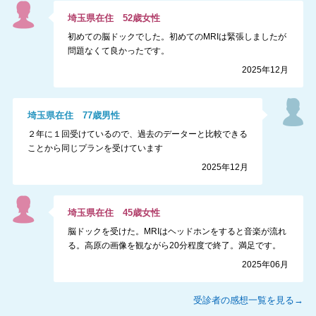
埼玉県
在住
52
歳
女性
初めての脳ドックでした。初めてのMRIは緊張しましたが
問題なくて良かったです。
2025年12月
埼玉県
在住
77
歳
男性
２年に１回受けているので、過去のデーターと比較できる
ことから同じプランを受けています
2025年12月
埼玉県
在住
45
歳
女性
脳ドックを受けた。MRIはヘッドホンをすると音楽が流れ
る。高原の画像を観ながら20分程度で終了。満足です。
2025年06月
受診者の感想一覧を見る→