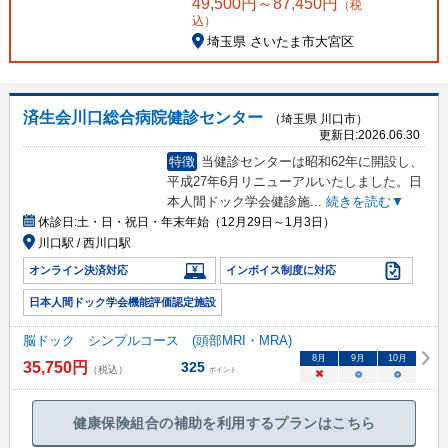
49,500
円～
87,450
円
（税
込）
埼玉県 さいたま市大宮区
済生会川口総合病院健診センター
（埼玉県 川口市）
更新日:
2026.06.30
特徴
当健診センターは昭和62年に開設し、
平成27年6月リニューアルいたしました。日
本人間ドック学会健診施
...
続きを読む▼
休診日:
土・日・祝日・年末年始（12月29日～1月3日）
川口駅 / 西川口駅
オンライン決済対応
インボイス制度に対応
日本人間ドック学会機能評価認定施設
脳ドック シンプルコース (頭部MRI・MRA)
8
月
9
月
10
月
35,750
円
325
（税込）
ポイント
×
○
○
健康保険組合の補助を利用するプランはこちら