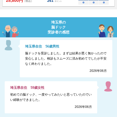
28,800
円
261
（税込）
ポイント
○
○
○
埼玉県
の
脳ドック
受診者の感想
埼玉県
在住
56
歳
男性
脳ドックを受診しました。まずは結果が悪く無かったので
安心しました。検診もスムーズに済み初めてでしたが不安
なく終わりました。
2026年06月
埼玉県
在住
59
歳
女性
初めての脳ドック、一度やってみたいと思っていたのでい
い経験ができました。
2026年06月