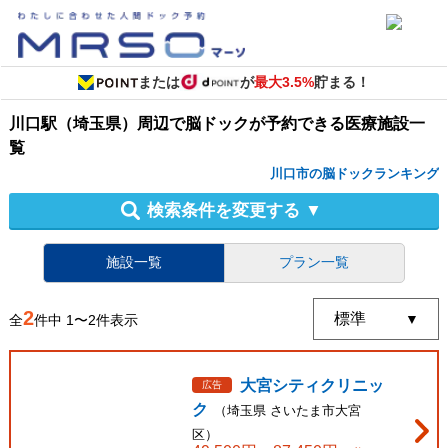
または
が
最大3.5%
貯まる！
川口駅（埼玉県）周辺
で
脳ドック
が予約できる
医療施設
一
覧
川口市の脳ドックランキング
検索条件を変更する
▼
施設一覧
プラン一覧
2
全
件中
1
〜
2
件表示
大宮シティクリニッ
広告
ク
（
埼玉県
さいたま市大宮
区
）