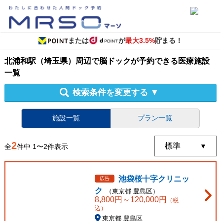
または
が
最大3.5%
貯まる！
北浦和駅（埼玉県）周辺
で
脳ドック
が予約できる
医療施設
一覧
検索条件を変更する
▼
施設一覧
プラン一覧
2
全
件中
1
〜
2
件表示
池袋桜十字クリニッ
広告
ク
（
東京都
豊島区
）
8,800
円～
120,000
円
（税
込）
東京都 豊島区