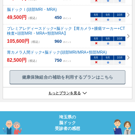
×
○
○
脳ドックⅠ(頭部MRI・MRA)
8
月
9
月
10
月
49,500
円
450
（税込）
ポイント
×
○
○
プレミアレディースドック+脳ドック【胃カメラ+腫瘍マーカー+CT
検査+頭部MRI・MRA+頸部MRA】
8
月
9
月
10
月
105,600
円
960
（税込）
ポイント
×
○
○
胃カメラ人間ドック+脳ドック(頭部MRI/MRA+頸部MRA)
8
月
9
月
10
月
82,500
円
750
（税込）
ポイント
×
○
○
健康保険組合の補助を利用するプランはこちら
もっとプランを見る
埼玉県
の
脳ドック
受診者の感想