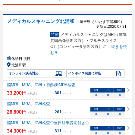
メディカルスキャニング北浦和
（埼玉県 さいたま市浦和区）
更新日:
2026.07.31
特徴
メディカルスキャニングはMRI（磁気
共鳴画像診断装置）・マルチスライス
CT（コンピュータ診断装置）に
...
続きを読
む▼
休診日:
祝日
北浦和駅
オンライン決済対応
インボイス制度に対応
脳MRI、MRA、DWI + 頚動脈MRA検査
8
月
9
月
10
月
33,200
円
301
（税込）
ポイント
○
○
○
脳MRI、MRA、DWI検査
8
月
9
月
10
月
28,800
円
261
（税込）
ポイント
○
○
○
脳MRI、MRA、DWI検査◇当日結果説明付き◇
8
月
9
月
10
月
34,300
円
311
（税込）
ポイント
○
○
○