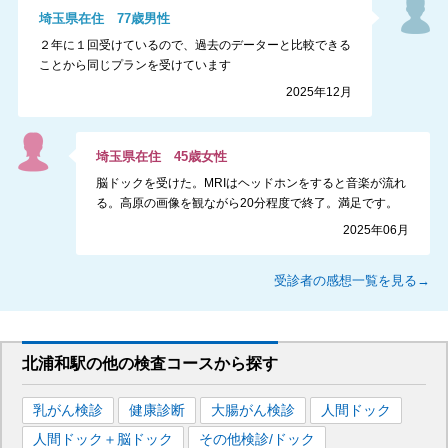
埼玉県
在住
77
歳
男性
２年に１回受けているので、過去のデーターと比較できる
ことから同じプランを受けています
2025年12月
埼玉県
在住
45
歳
女性
脳ドックを受けた。MRIはヘッドホンをすると音楽が流れ
る。高原の画像を観ながら20分程度で終了。満足です。
2025年06月
受診者の感想一覧を見る→
北浦和駅
の
他の
検査コースから探す
乳がん検診
健康診断
大腸がん検診
人間ドック
人間ドック＋脳ドック
その他検診/ドック