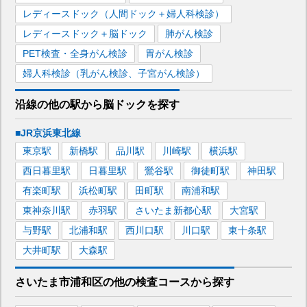
レディースドック（人間ドック＋婦人科検診）
レディースドック＋脳ドック
肺がん検診
PET検査・全身がん検診
胃がん検診
婦人科検診（乳がん検診、子宮がん検診）
沿線の他の駅から
脳ドックを
探す
■JR京浜東北線
東京
駅
新橋
駅
品川
駅
川崎
駅
横浜
駅
西日暮里
駅
日暮里
駅
鶯谷
駅
御徒町
駅
神田
駅
有楽町
駅
浜松町
駅
田町
駅
南浦和
駅
東神奈川
駅
赤羽
駅
さいたま新都心
駅
大宮
駅
与野
駅
北浦和
駅
西川口
駅
川口
駅
東十条
駅
大井町
駅
大森
駅
さいたま市浦和区
の
他の
検査コースから探す