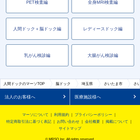
PET検査編
全身MRI検査編
人間ドック＋脳ドック編
レディースドック編
乳がん検診編
大腸がん検診編
人間ドックのマーソTOP
脳ドック
埼玉県
さいたま市
さ
法人のお客様へ
医療施設様へ
マーソについて
利用規約
プライバシーポリシー
特定商取引法に基づく表記
お問い合わせ
会社概要
掲載について
サイトマップ
© MRSO Inc. All rights reserved.