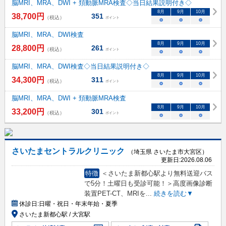
脳MRI、MRA、DWI + 頚動脈MRA検査◇当日結果説明付き◇
8
月
9
月
10
月
38,700
円
351
（税込）
ポイント
○
○
○
脳MRI、MRA、DWI検査
8
月
9
月
10
月
28,800
円
261
（税込）
ポイント
○
○
○
脳MRI、MRA、DWI検査◇当日結果説明付き◇
8
月
9
月
10
月
34,300
円
311
（税込）
ポイント
○
○
○
脳MRI、MRA、DWI + 頚動脈MRA検査
8
月
9
月
10
月
33,200
円
301
（税込）
ポイント
○
○
○
さいたまセントラルクリニック
（埼玉県 さいたま市大宮区）
更新日:
2026.08.06
特徴
＜さいたま新都心駅より無料送迎バス
で5分！土曜日も受診可能！＞高度画像診断
装置PET-CT、MRIを
...
続きを読む▼
休診日:
日曜・祝日・年末年始・夏季
さいたま新都心駅 / 大宮駅