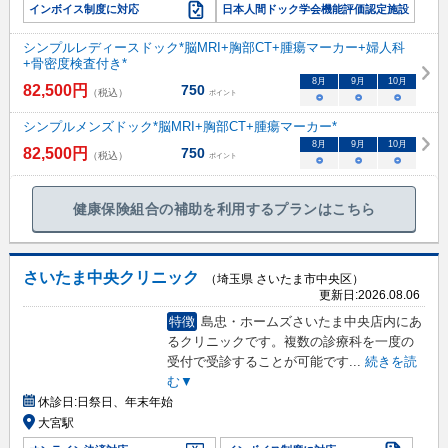
インボイス制度に対応
日本人間ドック学会機能評価認定施設
シンプルレディースドック*脳MRI+胸部CT+腫瘍マーカー+婦人科
+骨密度検査付き*
8
月
9
月
10
月
82,500
円
750
（税込）
ポイント
○
○
○
シンプルメンズドック*脳MRI+胸部CT+腫瘍マーカー*
8
月
9
月
10
月
82,500
円
750
（税込）
ポイント
○
○
○
健康保険組合の補助を利用するプランはこちら
さいたま中央クリニック
（埼玉県 さいたま市中央区）
更新日:
2026.08.06
特徴
島忠・ホームズさいたま中央店内にあ
るクリニックです。複数の診療科を一度の
受付で受診することが可能です
...
続きを読
む▼
休診日:
日祭日、年末年始
大宮駅