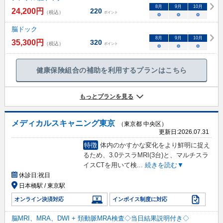
8
月
9
月
10
月
24,200
円
220
（税込）
ポイント
○
○
○
脳ドック
8
月
9
月
10
月
35,300
円
320
（税込）
ポイント
○
○
○
健康保険組合の補助を利用するプランはこちら
もっとプランを見る
メディカルスキャニング東京
（東京都 中央区）
更新日:
2026.07.31
特徴
体内のかすかな変化をより鮮明に捉え
るため、3.0テスラMRI(3台)と、マルチスラ
イスCTを用いて検
...
続きを読む▼
休診日:
祝日
日本橋駅 / 東京駅
オンライン決済対応
インボイス制度に対応
脳MRI、MRA、DWI + 頚動脈MRA検査◇当日結果説明付き◇