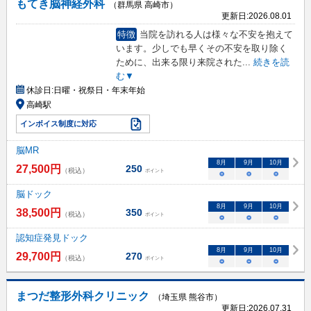
もてき脳神経外科
（群馬県 高崎市）
更新日:
2026.08.01
特徴
当院を訪れる人は様々な不安を抱えて
います。少しでも早くその不安を取り除く
ために、出来る限り来院された
...
続きを読
む▼
休診日:
日曜・祝祭日・年末年始
高崎駅
インボイス制度に対応
脳MR
8
月
9
月
10
月
27,500
円
250
（税込）
ポイント
○
○
○
脳ドック
8
月
9
月
10
月
38,500
円
350
（税込）
ポイント
○
○
○
認知症発見ドック
8
月
9
月
10
月
29,700
円
270
（税込）
ポイント
○
○
○
まつだ整形外科クリニック
（埼玉県 熊谷市）
更新日:
2026.07.31