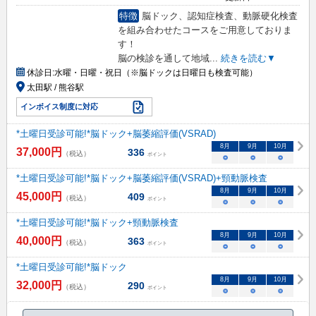
特徴
脳ドック、認知症検査、動脈硬化検査
を組み合わせたコースをご用意しておりま
す！
脳の検診を通して地域
...
続きを読む▼
休診日:
水曜・日曜・祝日（※脳ドックは日曜日も検査可能）
太田駅 / 熊谷駅
インボイス制度に対応
*土曜日受診可能!*脳ドック+脳萎縮評価(VSRAD)
8
月
9
月
10
月
37,000
円
336
（税込）
ポイント
○
○
○
*土曜日受診可能!*脳ドック+脳萎縮評価(VSRAD)+頸動脈検査
8
月
9
月
10
月
45,000
円
409
（税込）
ポイント
○
○
○
*土曜日受診可能!*脳ドック+頸動脈検査
8
月
9
月
10
月
40,000
円
363
（税込）
ポイント
○
○
○
*土曜日受診可能!*脳ドック
8
月
9
月
10
月
32,000
円
290
（税込）
ポイント
○
○
○