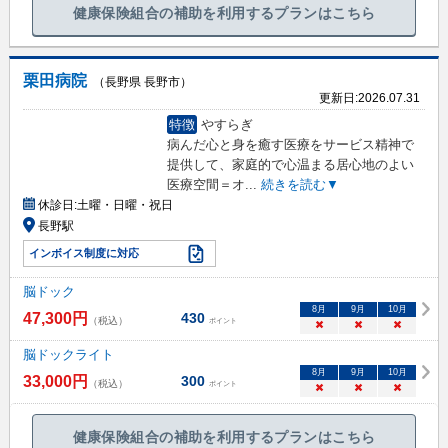
健康保険組合の補助を利用するプランはこちら
栗田病院
（長野県 長野市）
更新日:
2026.07.31
特徴
やすらぎ
病んだ心と身を癒す医療をサービス精神で
提供して、家庭的で心温まる居心地のよい
医療空間＝オ
...
続きを読む▼
休診日:
土曜・日曜・祝日
長野駅
インボイス制度に対応
脳ドック
8
月
9
月
10
月
47,300
円
430
（税込）
ポイント
×
×
×
脳ドックライト
8
月
9
月
10
月
33,000
円
300
（税込）
ポイント
×
×
×
健康保険組合の補助を利用するプランはこちら