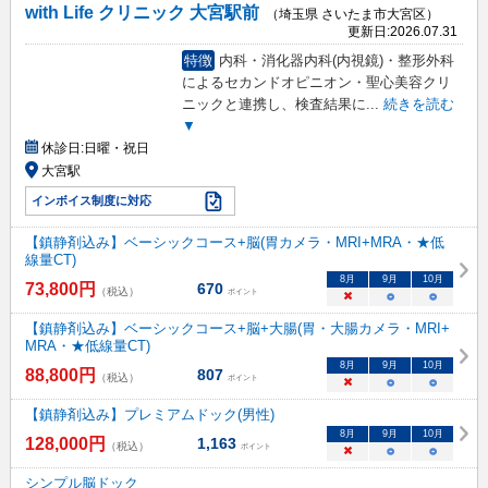
with Life クリニック 大宮駅前
（埼玉県 さいたま市大宮区）
更新日:
2026.07.31
特徴
内科・消化器内科(内視鏡)・整形外科
によるセカンドオピニオン・聖心美容クリ
ニックと連携し、検査結果に
...
続きを読む
▼
休診日:
日曜・祝日
大宮駅
インボイス制度に対応
【鎮静剤込み】ベーシックコース+脳(胃カメラ・MRI+MRA・★低
線量CT)
8
月
9
月
10
月
73,800
円
670
（税込）
ポイント
×
○
○
【鎮静剤込み】ベーシックコース+脳+大腸(胃・大腸カメラ・MRI+
MRA・★低線量CT)
8
月
9
月
10
月
88,800
円
807
（税込）
ポイント
×
○
○
【鎮静剤込み】プレミアムドック(男性)
8
月
9
月
10
月
128,000
円
1,163
（税込）
ポイント
×
○
○
シンプル脳ドック