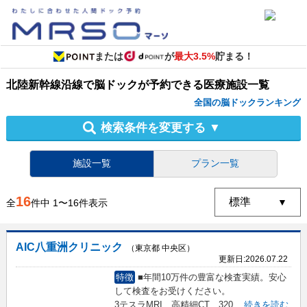
または
が
最大3.5%
貯まる！
北陸新幹線沿線
で
脳ドック
が予約できる
医療施設
一覧
全国の脳ドックランキング
検索条件を変更する
▼
施設一覧
プラン一覧
16
全
件中
1
〜
16
件表示
AIC八重洲クリニック
（東京都 中央区）
更新日:
2026.07.22
特徴
■年間10万件の豊富な検査実績。安心
して検査をお受けください。
3テスラMRI、高精細CT、320
...
続きを読む