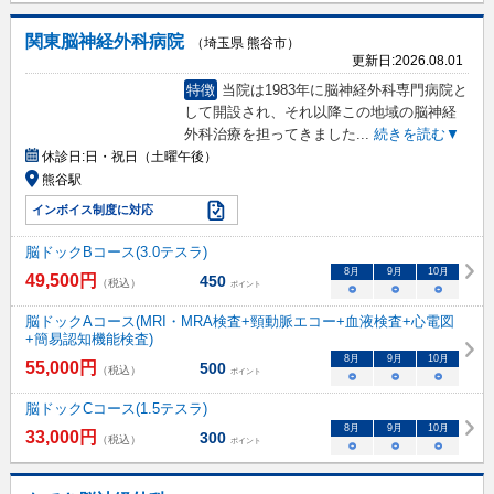
関東脳神経外科病院
（埼玉県 熊谷市）
更新日:
2026.08.01
特徴
当院は1983年に脳神経外科専門病院と
して開設され、それ以降この地域の脳神経
外科治療を担ってきました
...
続きを読む▼
休診日:
日・祝日（土曜午後）
熊谷駅
インボイス制度に対応
脳ドックBコース(3.0テスラ)
8
月
9
月
10
月
49,500
円
450
（税込）
ポイント
○
○
○
脳ドックAコース(MRI・MRA検査+頸動脈エコー+血液検査+心電図
+簡易認知機能検査)
8
月
9
月
10
月
55,000
円
500
（税込）
ポイント
○
○
○
脳ドックCコース(1.5テスラ)
8
月
9
月
10
月
33,000
円
300
（税込）
ポイント
○
○
○