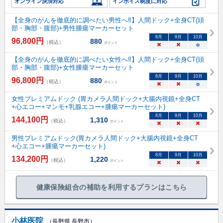
オンライン決済対応
インボイス制度に対応
【全身のがんを徹底的に調べたい男性へ‼】人間ドック+全身CT(頭
部・胸部・腹部)+男性腫瘍マーカーセット
8
月
9
月
10
月
96,800
円
880
（税込）
ポイント
×
×
○
【全身のがんを徹底的に調べたい女性へ‼】人間ドック+全身CT(頭
部・胸部・腹部)+女性腫瘍マーカーセット
8
月
9
月
10
月
96,800
円
880
（税込）
ポイント
×
×
○
女性プレミアムドック (胃カメラ人間ドック+大腸内視鏡+全身CT
+心エコー+マンモ+乳腺エコー+腫瘍マーカーセット)
8
月
9
月
10
月
144,100
円
1,310
（税込）
ポイント
×
×
×
男性プレミアムドック(胃カメラ人間ドック+大腸内視鏡+全身CT
+心エコー+腫瘍マーカーセット)
8
月
9
月
10
月
134,200
円
1,220
（税込）
ポイント
×
×
×
健康保険組合の補助を利用するプランはこちら
小林医院
（長野県 長野市）