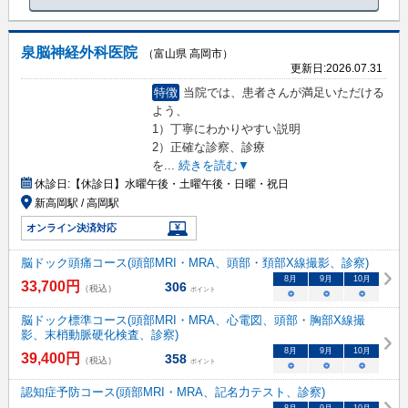
泉脳神経外科医院
（富山県 高岡市）
更新日:
2026.07.31
特徴
当院では、患者さんが満足いただける
よう、
1）丁寧にわかりやすい説明
2）正確な診察、診療
を
...
続きを読む▼
休診日:
【休診日】水曜午後・土曜午後・日曜・祝日
新高岡駅 / 高岡駅
オンライン決済対応
脳ドック頭痛コース(頭部MRI・MRA、頭部・頚部X線撮影、診察)
8
月
9
月
10
月
33,700
円
306
（税込）
ポイント
○
○
○
脳ドック標準コース(頭部MRI・MRA、心電図、頭部・胸部X線撮
影、末梢動脈硬化検査、診察)
8
月
9
月
10
月
39,400
円
358
（税込）
ポイント
○
○
○
認知症予防コース(頭部MRI・MRA、記名力テスト、診察)
8
月
9
月
10
月