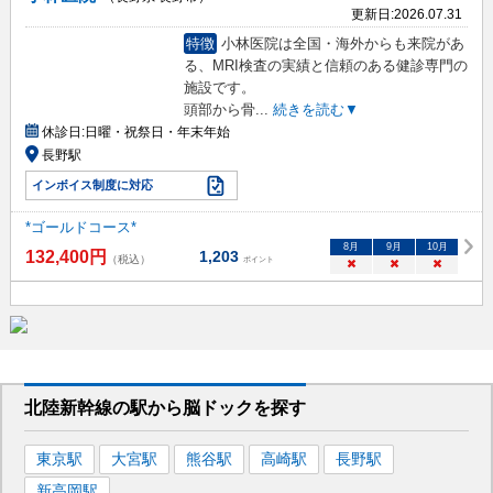
更新日:
2026.07.31
特徴
小林医院は全国・海外からも来院があ
る、MRI検査の実績と信頼のある健診専門の
施設です。
頭部から骨
...
続きを読む▼
休診日:
日曜・祝祭日・年末年始
長野駅
インボイス制度に対応
*ゴールドコース*
8
月
9
月
10
月
132,400
円
1,203
（税込）
ポイント
×
×
×
北陸新幹線
の駅から
脳ドックを
探す
東京
駅
大宮
駅
熊谷
駅
高崎
駅
長野
駅
新高岡
駅