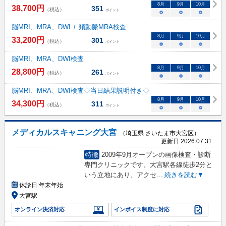
8
月
9
月
10
月
38,700
円
351
（税込）
ポイント
○
○
○
脳MRI、MRA、DWI + 頚動脈MRA検査
8
月
9
月
10
月
33,200
円
301
（税込）
ポイント
○
○
○
脳MRI、MRA、DWI検査
8
月
9
月
10
月
28,800
円
261
（税込）
ポイント
○
○
○
脳MRI、MRA、DWI検査◇当日結果説明付き◇
8
月
9
月
10
月
34,300
円
311
（税込）
ポイント
○
○
○
メディカルスキャニング大宮
（埼玉県 さいたま市大宮区）
更新日:
2026.07.31
特徴
2009年9月オープンの画像検査・診断
専門クリニックです。大宮駅各線徒歩2分と
いう立地にあり、アクセ
...
続きを読む▼
休診日:
年末年始
大宮駅
オンライン決済対応
インボイス制度に対応