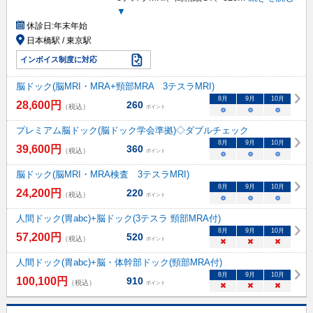
▼
休診日:
年末年始
日本橋駅 / 東京駅
インボイス制度に対応
脳ドック(脳MRI・MRA+頸部MRA 3テスラMRI)
8
月
9
月
10
月
28,600
円
260
（税込）
ポイント
○
○
○
プレミアム脳ドック(脳ドック学会準拠)◇ダブルチェック
8
月
9
月
10
月
39,600
円
360
（税込）
ポイント
○
○
○
脳ドック(脳MRI・MRA検査 3テスラMRI)
8
月
9
月
10
月
24,200
円
220
（税込）
ポイント
○
○
○
人間ドック(胃abc)+脳ドック(3テスラ 頸部MRA付)
8
月
9
月
10
月
57,200
円
520
（税込）
ポイント
×
×
×
人間ドック(胃abc)+脳・体幹部ドック(頸部MRA付)
8
月
9
月
10
月
100,100
円
910
（税込）
ポイント
×
×
×