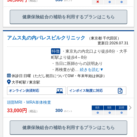
（税込）
ポイント
×
○
○
健康保険組合の補助を利用するプランはこちら
アムス丸の内パレスビルクリニック
（東京都 千代田区）
更新日:
2026.07.31
特徴
・東京丸の内北口より徒歩8分・大手
町駅より徒歩4～8分
・当日に医師からの説明あり
・再検査が必
...
続きを読む▼
休診日:
日曜（ただし祝日についてGW・年末年始は休診）
大手町駅 / 東京駅
オンライン決済対応
インボイス制度に対応
頭部MRI・MRA単体検査
8
月
9
月
10
月
33,000
円
300
（税込）
ポイント
○
○
○
健康保険組合の補助を利用するプランはこちら