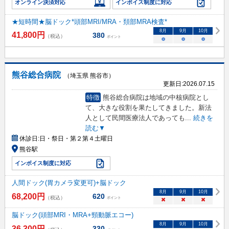
オンライン決済対応
インボイス制度に対応
★短時間★脳ドック*頭部MRI/MRA・頚部MRA検査*
8
月
9
月
10
月
41,800
円
380
（税込）
ポイント
○
○
○
熊谷総合病院
（埼玉県 熊谷市）
更新日:
2026.07.15
特徴
熊谷総合病院は地域の中核病院とし
て、大きな役割を果たしてきました。新法
人として民間医療法人であっても
...
続きを
読む▼
休診日:
日・祭日・第２第４土曜日
熊谷駅
インボイス制度に対応
人間ドック(胃カメラ変更可)+脳ドック
8
月
9
月
10
月
68,200
円
620
（税込）
ポイント
×
×
×
脳ドック(頭部MRI・MRA+頸動脈エコー)
8
月
9
月
10
月
36,300
円
330