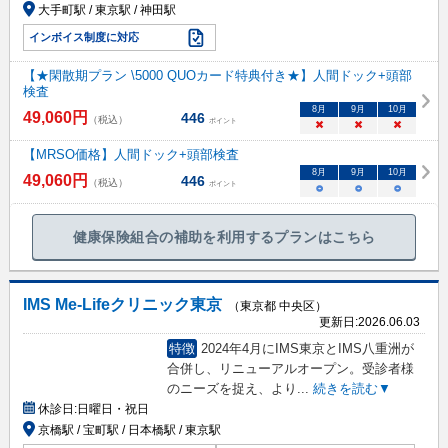
大手町駅 / 東京駅 / 神田駅
インボイス制度に対応
【★閑散期プラン \5000 QUOカード特典付き★】人間ドック+頭部
検査
8
月
9
月
10
月
49,060
円
446
（税込）
ポイント
×
×
×
【MRSO価格】人間ドック+頭部検査
8
月
9
月
10
月
49,060
円
446
（税込）
ポイント
○
○
○
健康保険組合の補助を利用するプランはこちら
IMS Me-Lifeクリニック東京
（東京都 中央区）
更新日:
2026.06.03
特徴
2024年4月にIMS東京とIMS八重洲が
合併し、リニューアルオープン。受診者様
のニーズを捉え、より
...
続きを読む▼
休診日:
日曜日・祝日
京橋駅 / 宝町駅 / 日本橋駅 / 東京駅