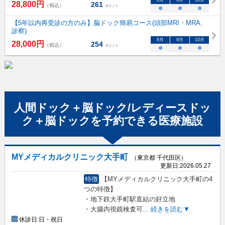
28,800
円
261
（税込）
ポイント
○
○
○
【5年以内再受診の方のみ】脳ドック簡易コース(頭部MRI・MRA、
診察)
8
月
9
月
10
月
28,000
円
254
（税込）
ポイント
○
○
○
人間ドック＋脳ドック/レディースドッ
ク＋脳ドック
を予約できる
医療施設
MYメディカルクリニック大手町
（東京都 千代田区）
更新日:
2026.05.27
特徴
【MYメディカルクリニック大手町の4
つの特徴】
・地下鉄大手町駅直結の好立地
・大腸内視鏡検査可
...
続きを読む▼
休診日:
日・祝日