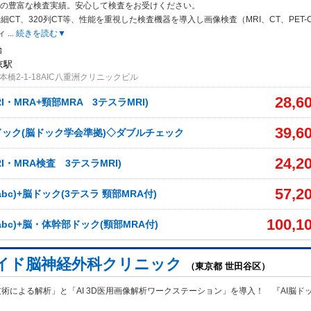
万件の豊富な検査実績。安心して検査をお受けください。
細CT、320
列CT等、性能を重視した検査機器を導入し画像検査（MRI、CT、PET-
ィ
...
続きを読む▼
始
京駅
橋2-1-18AIC八重洲クリニックビル
28,6
I・MRA+頸部MRA 3テスラMRI)
39,6
ック(脳ドック学会準拠)◇ダブルチェック
24,2
I・MRA検査 3テスラMRI)
57,2
bc)+脳ドック(3テスラ 頸部MRA付)
100,1
bc)+脳・体幹部ドック(頸部MRA付)
イド脳神経外科クリニック
（東京都 世田谷区）
技術による解析」と「AI 3D医用画像解析ワークステーション」を導入！ 『AI脳ド