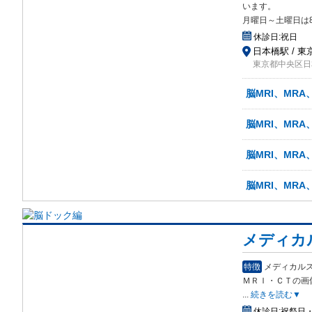
います。
月曜日～土曜日は
休診日:
祝日
日本橋駅 / 東
東京都中央区日本
脳MRI、MRA
脳MRI、MRA
脳MRI、MR
脳MRI、MRA
メディカ
特徴
メディカル
Ｍ
ＲＩ・ＣＴの画
...
続きを読む▼
休診日:
祝祭日