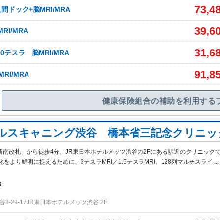
73,4
間ドック+脳MRI/MRA
39,6
RI/MRA
31,6
0テスラ 脳MRI/MRA
91,8
RI/MRA
健康保険組合の補助を利用する
ルスキャニング渋谷 橋本省三記念クリニッ
新南改札」から徒歩4分、JR東日本ホテルメッツ渋谷の2Fにある駅近のクリニック
をより鮮明に捉えるために、3テスラMRI／1.5テスラMRI、128列マルチスライ
...
始
3-29-17JR東日本ホテルメッツ渋谷 2F