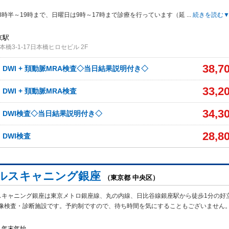
8時半～19時まで、日曜日は9時～17時まで診療を行っています（延
...
続きを読む
京駅
橋3-1-17日本橋ヒロセビル 2F
38,7
、DWI + 頚動脈MRA検査◇当日結果説明付き◇
33,2
、DWI + 頚動脈MRA検査
34,3
A、DWI検査◇当日結果説明付き◇
28,8
、DWI検査
ルスキャニング銀座
（東京都 中央区）
スキャニング銀座は東京メトロ銀座線、丸の内線、日比谷線銀座駅から徒歩1分の好
像検査・診断施設です。予約制ですので、待ち時間を気にすることもございません
・年末年始