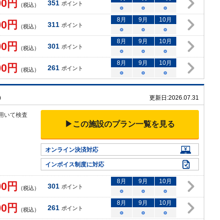
00
円
351
ポイント
（税込）
○
○
○
8
月
9
月
10
月
00
円
311
ポイント
（税込）
○
○
○
8
月
9
月
10
月
00
円
301
ポイント
（税込）
○
○
○
8
月
9
月
10
月
00
円
261
ポイント
（税込）
○
○
○
）
更新日:
2026.07.31
用いて
検査
▶この施設のプラン一覧を見る
オンライン決済対応
インボイス制度に対応
8
月
9
月
10
月
00
円
301
ポイント
（税込）
○
○
○
8
月
9
月
10
月
00
円
261
ポイント
（税込）
○
○
○