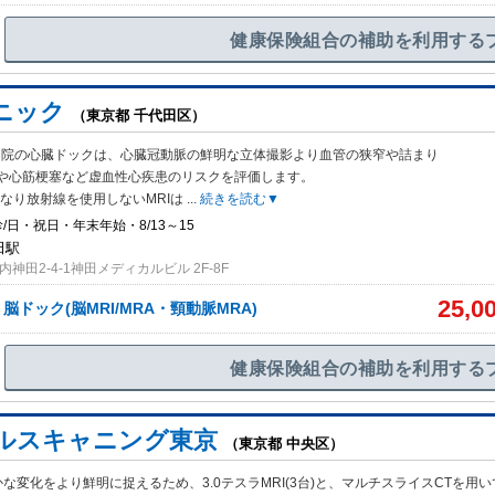
健康保険組合の補助を利用する
ニック
（東京都 千代田区）
る当院の心臓ドックは、心臓冠動脈の鮮明な立体撮影より血管の狭窄や詰まり
や心筋梗塞など虚血性心疾患のリスクを評価します。
なり放射線を使用しないMRIは
...
続きを読む▼
/日・祝日・年末年始・8/13～15
田駅
神田2-4-1神田メディカルビル 2F-8F
25,0
脳ドック(脳MRI/MRA・頸動脈MRA)
健康保険組合の補助を利用する
ルスキャニング東京
（東京都 中央区）
な変化をより鮮明に捉えるため、3.0テスラMRI(3台)と、マルチスライスCTを用い