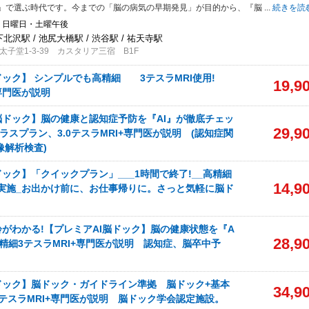
」で選ぶ時代です。今までの「脳の病気の早期発見」が目的から、『脳
...
続きを読
・日曜日・土曜午後
下北沢駅 / 池尻大橋駅 / 渋谷駅 / 祐天寺駅
子堂1-3-39 カスタリア三宿 B1F
ドック】 シンプルでも高精細 3テスラMRI使用!
19,9
門医が説明
脳ドック】脳の健康と認知症予防を『AI』が徹底チェッ
29,9
プラスプラン、3.0テスラMRI+専門医が説明 (認知症関
像解析検査)
ック】「クイックプラン」___1時間で終了!__高精細
14,9
で実施_お出かけ前に、お仕事帰りに。さっと気軽に脳ド
齢がわかる!【プレミアAI脳ドック】脳の健康状態を『A
28,9
高精細3テスラMRI+専門医が説明 認知症、脳卒中予
ドック】脳ドック・ガイドライン準拠 脳ドック+基本
34,9
テスラMRI+専門医が説明 脳ドック学会認定施設。