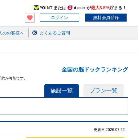
または
が
最大3.5%
貯まる！
ログイン
無料会員登録
人のお客様へ
よくあるご質問
全国の脳ドックランキング
予約が可能です。
施設一覧
プラン一覧
更新日:
2026.07.22