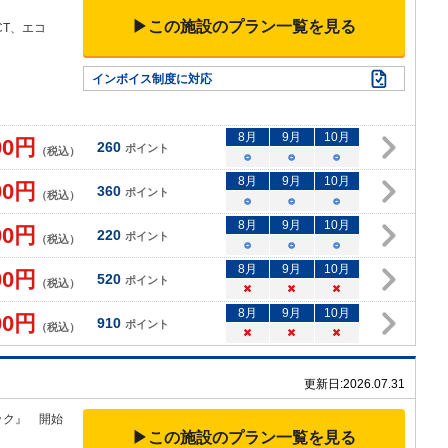
▶この施設のプラン一覧を見る
CT、エコ
インボイス制度に対応
8
月
9
月
10
月
00
円
260
ポイント
（税込）
○
○
○
8
月
9
月
10
月
00
円
360
ポイント
（税込）
○
○
○
8
月
9
月
10
月
00
円
220
ポイント
（税込）
○
○
○
8
月
9
月
10
月
00
円
520
ポイント
（税込）
×
×
×
8
月
9
月
10
月
00
円
910
ポイント
（税込）
×
×
×
更新日:
2026.07.31
ック』
開始
▶この施設のプラン一覧を見る