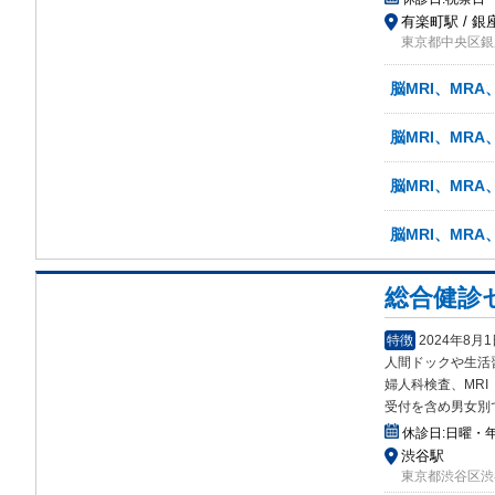
有楽町駅 / 銀
東京都中央区銀座
脳MRI、MRA
脳MRI、MR
脳MRI、MRA
脳MRI、MRA
総合健診
特徴
2024年8月
人間ドックや生活
婦人科検査、MR
受付を含め男女別
休診日:
日曜・
渋谷駅
東京都渋谷区渋