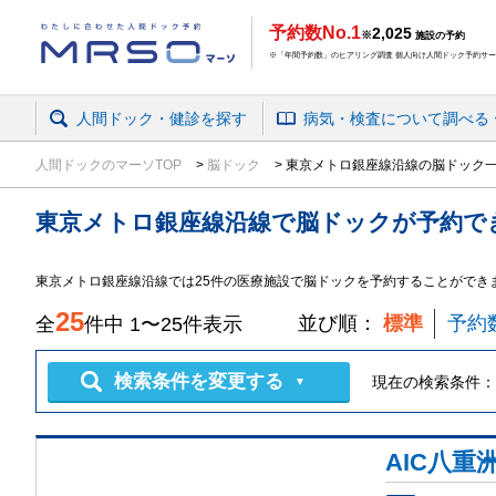
予約数No.1
2,025
※
施設の予約
※「年間予約数」のヒアリング調査 個人向け人間ドック予約サービ
人間ドック・健診を探す
病気・検査
について
調べる
人間ドックのマーソTOP
脳ドック
東京メトロ銀座線沿線の脳ドック
東京メトロ銀座線沿線
で
脳ドック
が予約で
東京メトロ銀座線沿線では25件の医療施設で脳ドックを予約することができ
25
並び順：
標準
予約
全
件中
1
〜
25
件表示
検索条件を変更する
現在の検索条件：
▼
AIC八重