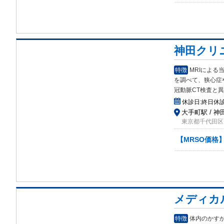
神田クリ
特徴
MRIによ
を調べて、狭心症
冠動脈CT検査と異
休診日:
終日休診
大手町駅 / 神
東京都千代田区内
【MRSO価格】
メディカ
特徴
体内のかすか