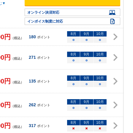
む▼
オンライン決済対応
インボイス制度に対応
8
月
9
月
10
月
00
円
180
ポイント
（税込）
○
○
○
8
月
9
月
10
月
00
円
271
ポイント
（税込）
○
○
○
8
月
9
月
10
月
00
円
135
ポイント
（税込）
○
○
○
8
月
9
月
10
月
00
円
262
ポイント
（税込）
○
○
○
8
月
9
月
10
月
00
円
317
ポイント
（税込）
×
×
×