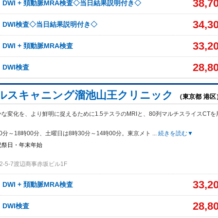
38,7
、DWI + 頚動脈MRA検査◇当日結果説明付き◇
34,3
A、DWI検査◇当日結果説明付き◇
33,2
、DWI + 頚動脈MRA検査
28,8
、DWI検査
ルスキャニング溜池山王クリニック
（東京都 港区
な変化を、より鮮明に捉えるために1.5テスラのMRIと、80列マルチスライスCTを
0分～18時00分、土曜日は8時30分～14時00分。東京メト
...
続きを読む▼
祝祭日・年末年始
-5-7渡辺商事赤坂ビル1F
33,2
、DWI + 頚動脈MRA検査
28,8
、DWI検査