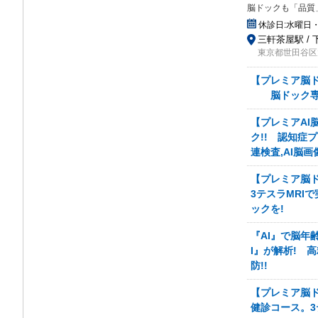
脳ドックも「品質
休診日:
水曜日
三軒茶屋駅 / 
東京都世田谷区太
【プレミア脳
脳ドック専
【プレミアAI
ク!! 認知症
連検査,AI脳画
【プレミア脳ド
3テスラMRI
ックを!
『AI』で脳年
I』が解析! 
防!!
【プレミア脳
健診コース。3