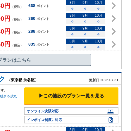
8
月
9
月
10
月
80
円
668
ポイント
（税込）
○
○
○
8
月
9
月
10
月
00
円
360
ポイント
（税込）
○
○
○
8
月
9
月
10
月
80
円
288
ポイント
（税込）
○
○
○
8
月
9
月
10
月
50
円
835
ポイント
（税込）
○
○
○
プランはこちら
ク
（東京都 渋谷区）
更新日:
2026.07.31
です。
▶この施設のプラン一覧を見る
続きを読む
オンライン決済対応
インボイス制度に対応
8
月
9
月
10
月