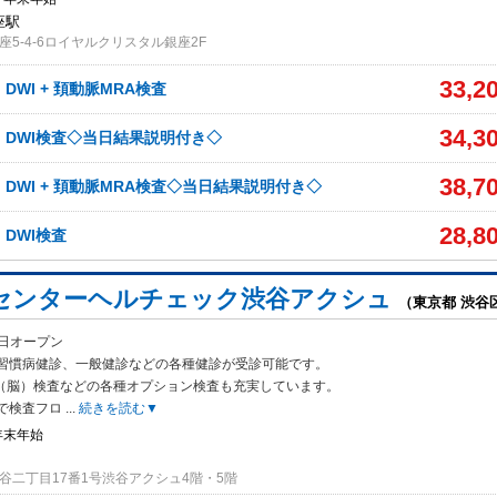
座駅
5-4-6ロイヤルクリスタル銀座2F
33,2
、DWI + 頚動脈MRA検査
34,3
A、DWI検査◇当日結果説明付き◇
38,7
、DWI + 頚動脈MRA検査◇当日結果説明付き◇
28,8
、DWI検査
センターヘルチェック渋谷アクシュ
（東京都 渋谷
1日オープン
習慣病健診、一般健診などの各種健診が受診可能です。
I（脳）検査などの各種オプション検査も充実しています。
で検査フロ
...
続きを読む▼
年末年始
谷二丁目17番1号渋谷アクシュ4階・5階