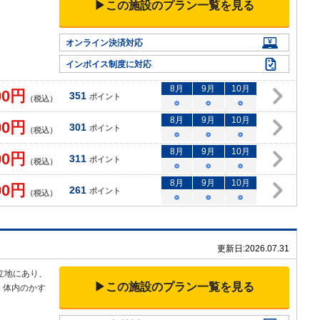
▶この施設のプラン一覧を見る
▼
オンライン決済対応
インボイス制度に対応
8
月
9
月
10
月
00
円
351
ポイント
（税込）
○
○
○
8
月
9
月
10
月
00
円
301
ポイント
（税込）
○
○
○
8
月
9
月
10
月
00
円
311
ポイント
（税込）
○
○
○
8
月
9
月
10
月
00
円
261
ポイント
（税込）
○
○
○
更新日:
2026.07.31
立地にあり、
▶この施設のプラン一覧を見る
。体内のかす