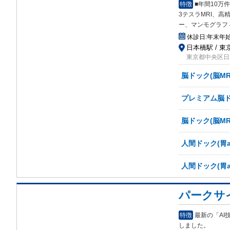
特徴
■年間10
3テスラMRI、高精
ー、マンモグラフ
休診日:
年末年
日本橋駅 / 東
東京都中央区日本
脳ドック(脳MR
プレミアム脳ド
脳ドック(脳MR
人間ドック(胃a
人間ドック(胃a
パークサ
特徴
最新の「AI
しました。