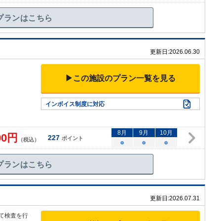
プランはこちら
更新日:
2026.06.30
▶この施設のプラン一覧を見る
インボイス制度に対応
8
月
9
月
10
月
00
円
227
ポイント
（税込）
○
○
○
プランはこちら
更新日:
2026.07.31
て検
査を行