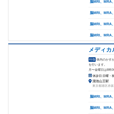
脳MRI、MRA
脳MRI、MR
脳MRI、MRA
脳MRI、MRA
メディカ
特徴
体内のかすか
を行います。
月〜金曜日は8時3
休診日:
日曜・
溜池山王駅
東京都港区赤坂2
脳MRI、MRA
脳MRI、MRA