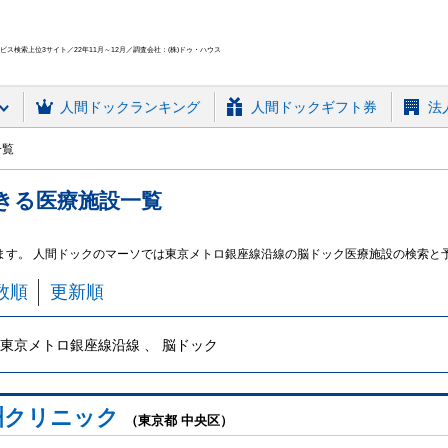
ス検索上位3サイト／22年11月～12月／調査会社：(株)ドゥ・ハウス
人間ドック
ランキング
人間ドックギフト券
法
一覧
きる
医療施設
一覧
ます。 人間ドックのマーソでは東京メトロ銀座線沿線の脳ドック医療施設の検索と
数順
更新順
東京メトロ銀座線沿線 、 脳ドック
洲クリニック
（東京都 中央区）