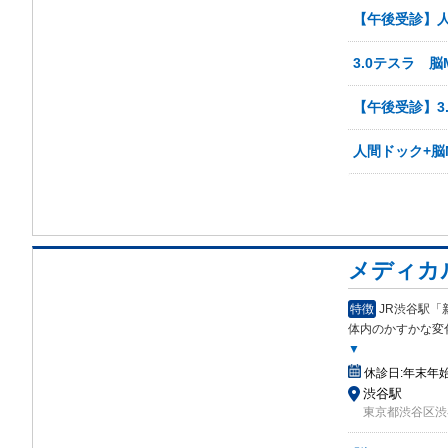
【午後受診】人
3.0テスラ 脳M
【午後受診】3.
人間ドック+脳M
メディカ
特徴
JR渋谷駅「
体内のかすかな変化
▼
休診日:
年末年
渋谷駅
東京都渋谷区渋谷