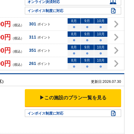
オンライン決済対応
インボイス制度に対応
8
月
9
月
10
月
00
円
301
ポイント
（税込）
○
○
○
8
月
9
月
10
月
00
円
311
ポイント
（税込）
○
○
○
8
月
9
月
10
月
00
円
351
ポイント
（税込）
○
○
○
8
月
9
月
10
月
00
円
261
ポイント
（税込）
○
○
○
区）
更新日:
2026.07.30
▶この施設のプラン一覧を見る
インボイス制度に対応