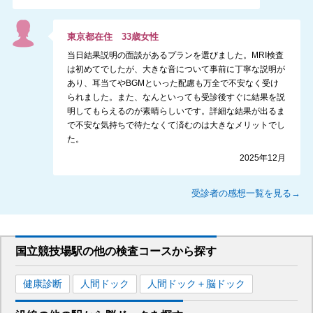
東京都
在住
33
歳
女性
当日結果説明の面談があるプランを選びました。MRI検査
は初めてでしたが、大きな音について事前に丁寧な説明が
あり、耳当てやBGMといった配慮も万全で不安なく受け
られました。また、なんといっても受診後すぐに結果を説
明してもらえるのが素晴らしいです。詳細な結果が出るま
で不安な気持ちで待たなくて済むのは大きなメリットでし
た。
2025年12月
受診者の感想一覧を見る→
国立競技場駅
の
他の
検査コースから探す
健康診断
人間ドック
人間ドック＋脳ドック