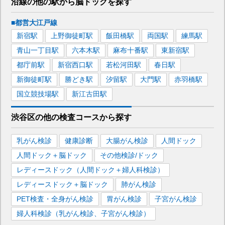
沿線の他の駅から
脳ドックを
探す
■都営大江戸線
新宿
駅
上野御徒町
駅
飯田橋
駅
両国
駅
練馬
駅
青山一丁目
駅
六本木
駅
麻布十番
駅
東新宿
駅
都庁前
駅
新宿西口
駅
若松河田
駅
春日
駅
新御徒町
駅
勝どき
駅
汐留
駅
大門
駅
赤羽橋
駅
国立競技場
駅
新江古田
駅
渋谷区
の
他の
検査コースから探す
乳がん検診
健康診断
大腸がん検診
人間ドック
人間ドック＋脳ドック
その他検診/ドック
レディースドック（人間ドック＋婦人科検診）
レディースドック＋脳ドック
肺がん検診
PET検査・全身がん検診
胃がん検診
子宮がん検診
婦人科検診（乳がん検診、子宮がん検診）