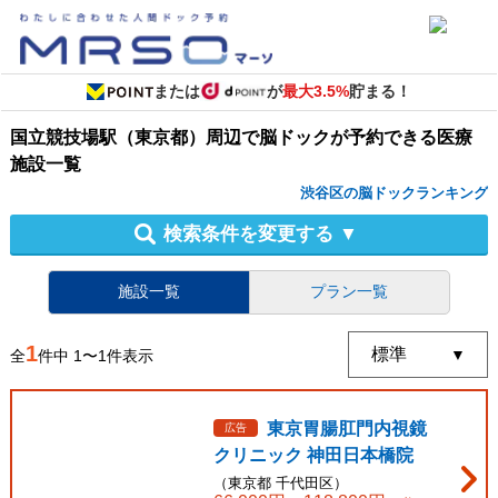
または
が
最大3.5%
貯まる！
国立競技場駅（東京都）周辺
で
脳ドック
が予約できる
医療
施設
一覧
渋谷区の脳ドックランキング
検索条件を変更する
▼
施設一覧
プラン一覧
1
全
件中
1
〜
1
件表示
東京胃腸肛門内視鏡
広告
クリニック 神田日本橋院
（
東京都
千代田区
）