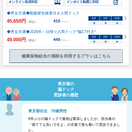
オンライン決済対応
インボイス制度に対応
◆男女共通◆動脈硬化検査付き人間ドック
8
月
9
月
10
月
45,650
円
415
（税込）
ポイント
○
○
○
◆男女共通◆2026年～日帰り人間ドック*脳CT付き*
8
月
9
月
10
月
49,000
円
445
（税込）
ポイント
○
○
○
健康保険組合の補助を利用するプランはこちら
東京都
の
脳ドック
受診者の感想
東京都
在住
59
歳
男性
6年ぶりの脳ドックで最初は緊張しましたが、担当者の
「寝てても良いですよ」の言葉で落ち着いて受診できまし
た。