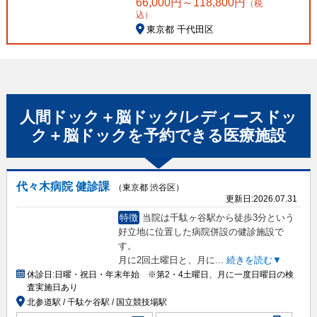
66,000
円～
118,800
円
（税
込）
東京都 千代田区
人間ドック＋脳ドック/レディースドッ
ク＋脳ドック
を予約できる
医療施設
代々木病院 健診課
（東京都 渋谷区）
更新日:
2026.07.31
特徴
当院は千駄ヶ谷駅から徒歩3分という
好立地に位置した病院併設の健診施設で
す。
月に2回土曜日と、月に
...
続きを読む▼
休診日:
日曜・祝日・年末年始 ※第2・4土曜日、月に一度日曜日の検
査実施日あり
北参道駅 / 千駄ケ谷駅 / 国立競技場駅