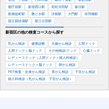
都庁前
駅
新宿西口
駅
若松河田
駅
春日
駅
新御徒町
駅
勝どき
駅
汐留
駅
大門
駅
赤羽橋
駅
国立競技場
駅
新江古田
駅
新宿区
の
他の
検査コースから探す
乳がん検診
健康診断
大腸がん検診
人間ドック
人間ドック＋脳ドック
その他検診/ドック
心臓ドック
レディースドック（人間ドック＋婦人科検診）
レディースドック＋脳ドック
肺がん検診
PET検査・全身がん検診
胃がん検診
子宮がん検診
婦人科検診（乳がん検診、子宮がん検診）