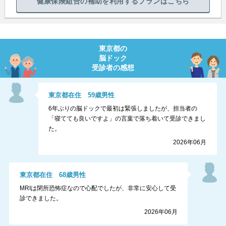
健康保険組合の補助を利用するプランはこちら
東京都
の
脳ドック
受診者の感想
東京都
在住
59
歳
男性
6年ぶりの脳ドックで最初は緊張しましたが、担当者の
「寝てても良いですよ」の言葉で落ち着いて受診できまし
た。
2026年06月
東京都
在住
68
歳
男性
MRIは閉所恐怖症なので心配でしたが、非常に安心して受
診できました。
2026年06月