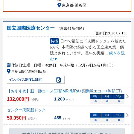
東京都 渋谷区
国立国際医療センター
（東京都 新宿区）
更新日:
2026.07.15
特徴
日本で最初に「人間ドック」を始めた
のが、本病院の前身である国立東京第一病
院とされています。長年の実績
...
続きを読
む▼
休診日:
土曜・日曜・ 祝祭日・年末年始（12月29日から1月3日）
早稲田駅 / 若松河田駅
インボイス制度に対応
【おすすめ】脳・肺コース(頭部MRI/MRA+頸動脈エコー+胸部CT)
8
月
9
月
10
月
132,000
円
1,200
（税込）
ポイント
○
○
○
センター病院脳ドック
8
月
9
月
10
月
50,050
円
455
（税込）
ポイント
○
○
○