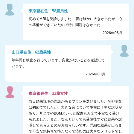
東京都
在住
58
歳
男性
初めてMRIを受診しました。 音は確かに大きかったが、心
の準備ができていたので特に問題はなかった。
2026年06月
山口県
在住
62
歳
男性
毎年同じ検査を行っています。変化がないことを確認して
います。
2026年03月
東京都
在住
33
歳
女性
当日結果説明の面談があるプランを選びました。MRI検査
は初めてでしたが、大きな音について事前に丁寧な説明が
あり、耳当てやBGMといった配慮も万全で不安なく受け
られました。また、なんといっても受診後すぐに結果を説
明してもらえるのが素晴らしいです。詳細な結果が出るま
で不安な気持ちで待たなくて済むのは大きなメリットでし