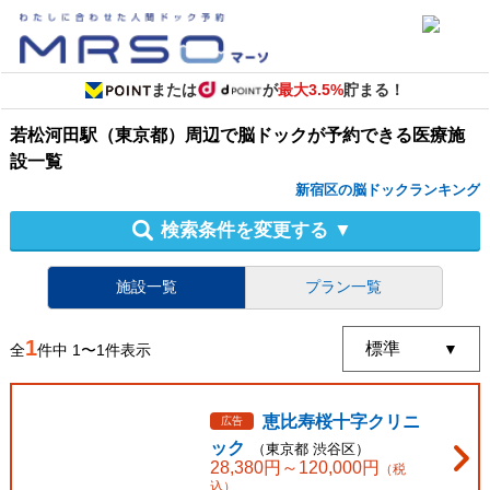
または
が
最大3.5%
貯まる！
若松河田駅（東京都）周辺
で
脳ドック
が予約できる
医療施
設
一覧
新宿区の脳ドックランキング
検索条件を変更する
▼
施設一覧
プラン一覧
1
全
件中
1
〜
1
件表示
恵比寿桜十字クリニ
広告
ック
（
東京都
渋谷区
）
28,380
円～
120,000
円
（税
込）