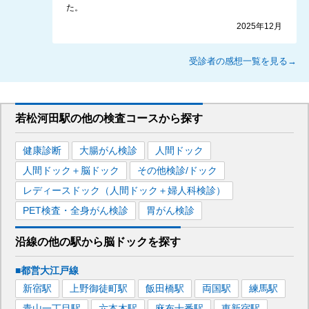
た。
2025年12月
受診者の感想一覧を見る→
若松河田駅
の
他の
検査コースから探す
健康診断
大腸がん検診
人間ドック
人間ドック＋脳ドック
その他検診/ドック
レディースドック（人間ドック＋婦人科検診）
PET検査・全身がん検診
胃がん検診
沿線の他の駅から
脳ドックを
探す
■都営大江戸線
新宿
駅
上野御徒町
駅
飯田橋
駅
両国
駅
練馬
駅
青山一丁目
駅
六本木
駅
麻布十番
駅
東新宿
駅