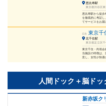
恵比寿駅
東京都渋谷区東3-9
恵比寿駅から徒歩
を徹底的に考証し
てサービスをお届
東京千
広告
北千住駅
東京都足立区千住
東京千住・尚視会
当施設の特徴は、
意し、女性が快適
人間ドック＋脳ドッ
新赤坂ク