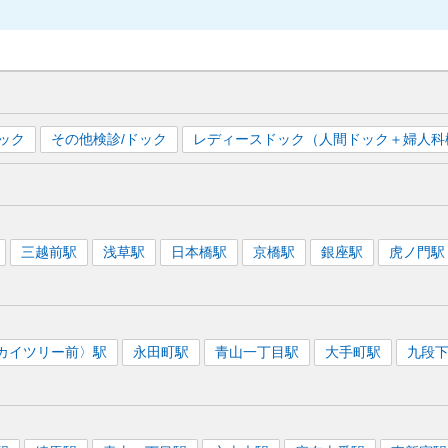
ック
その他検診/ドック
レディースドック（人間ドック＋婦人科
三越前
駅
浅草
駅
日本橋
駅
京橋
駅
銀座
駅
虎ノ門
駅
カイツリー前〉
駅
永田町
駅
青山一丁目
駅
大手町
駅
九段