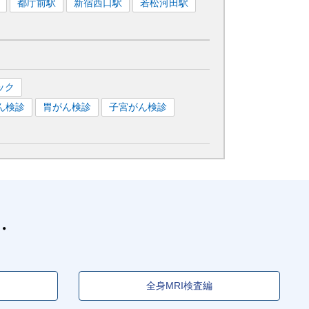
都庁前
駅
新宿西口
駅
若松河田
駅
ック
ん検診
胃がん検診
子宮がん検診
全身MRI検査編