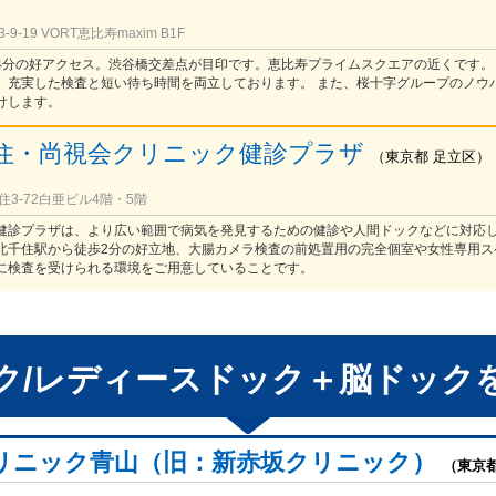
-19 VORT恵比寿maxim B1F
4分の好アクセス。渋谷橋交差点が目印です。恵比寿プライムスクエアの近くです。
、充実した検査と短い待ち時間を両立しております。 また、桜十字グループのノウ
けします。
住・尚視会クリニック健診プラザ
（
東京都
足立区
）
3-72白亜ビル4階・5階
健診プラザは、より広い範囲で病気を発見するための健診や人間ドックなどに対応
北千住駅から徒歩2分の好立地、大腸カメラ検査の前処置用の完全個室や女性専用ス
に検査を受けられる環境をご用意していることです。
ク/レディースドック＋脳ドック
リニック青山（旧：新赤坂クリニック）
（東京都