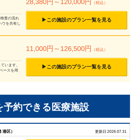
28,380
円～
120,000
円
（税込）
 検査の流れ
▶この施設のプラン一覧を見る
ハウを共有し
11,000
円～
126,500
円
（税込）
しています。
▶この施設のプラン一覧を見る
ペースを用
を予約できる
医療施設
 港区）
更新日:
2026.07.31