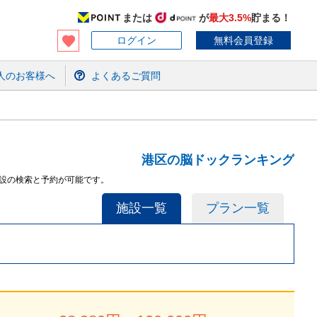
または
が
最大3.5%
貯まる！
ログイン
無料会員登録
人のお客様へ
よくあるご質問
港区の脳ドックランキング
施設の検索と予約が可能です。
施設一覧
プラン一覧