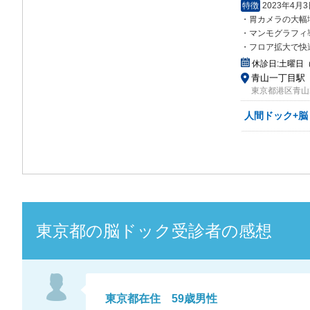
特徴
2023年4
・胃カメラの大幅
・マンモグラフィ
・フロア拡大で快
休診日:
土曜日
青山一丁目駅
東京都港区青山
人間ドック+
東京都
の
脳ドック
受診者の感想
東京都
在住
59
歳
男性