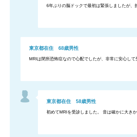
6年ぶりの脳ドックで最初は緊張しましたが、
東京都
在住
68
歳
男性
MRIは閉所恐怖症なので心配でしたが、非常に安心して
東京都
在住
58
歳
男性
初めてMRIを受診しました。 音は確かに大