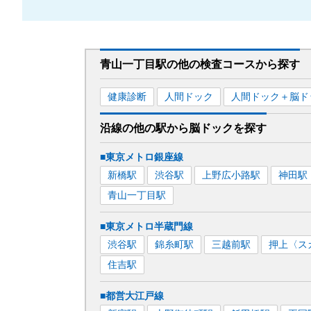
青山一丁目駅
の
他の
検査コースから探す
健康診断
人間ドック
人間ドック＋脳ド
沿線の他の駅から
脳ドックを
探す
■東京メトロ銀座線
新橋
駅
渋谷
駅
上野広小路
駅
神田
駅
青山一丁目
駅
■東京メトロ半蔵門線
渋谷
駅
錦糸町
駅
三越前
駅
押上〈ス
住吉
駅
■都営大江戸線