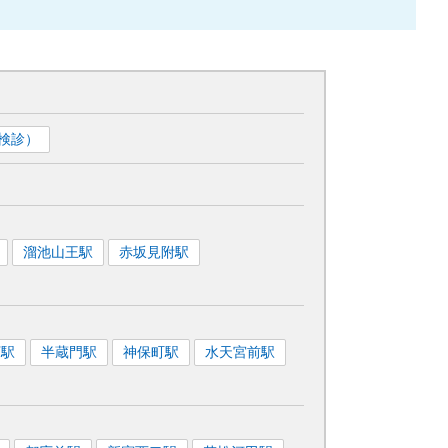
検診）
溜池山王
駅
赤坂見附
駅
下
駅
半蔵門
駅
神保町
駅
水天宮前
駅