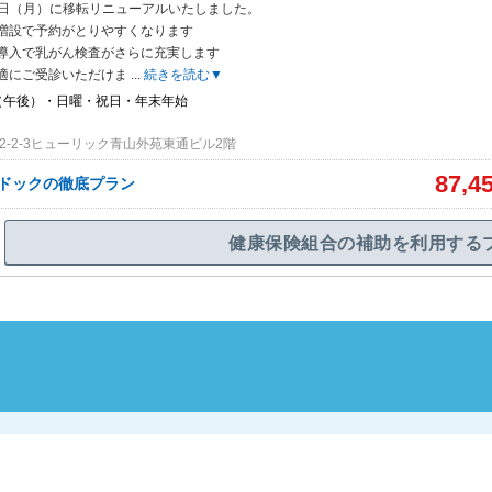
月3日（月）に移転リニューアルいたしました。
増設で予約がとりやすくな
ります
導入で乳がん検査がさらに充実します
適にご受診いただけま
...
続きを読む▼
（午後）・日曜・祝日・年末年始
2-2-3ヒューリック青山外苑東通ビル2階
87,4
脳ドックの徹底プラン
健康保険組合の補助を利用する