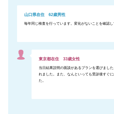
山口県
在住
62
歳
男性
毎年同じ検査を行っています。変化がないことを確認し
東京都
在住
33
歳
女性
当日結果説明の面談があるプランを選びました
れました。また、なんといっても受診後すぐに
た。