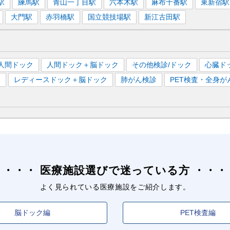
駅
練馬
駅
青山一丁目
駅
六本木
駅
麻布十番
駅
東新宿
駅
大門
駅
赤羽橋
駅
国立競技場
駅
新江古田
駅
人間ドック
人間ドック＋脳ドック
その他検診/ドック
心臓ド
）
レディースドック＋脳ドック
肺がん検診
PET検査・全身が
医療施設選びで迷っている方
よく見られている医療施設をご紹介します。
脳ドック編
PET検査編