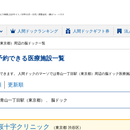
ス検索上位3サイト／22年11月～12月／調査会社：(株)ドゥ・ハウス
人間ドック
ランキング
人間ドックギフト券
法
東京都）周辺の脳ドック一覧
予約できる
医療施設
一覧
できます。 人間ドックのマーソでは青山一丁目駅（東京都）周辺の脳ドック医療
順
更新順
青山一丁目駅（東京都） 、 脳ドック
桜十字クリニック
（
東京都
渋谷区
）