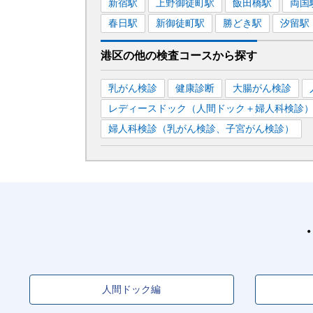
新宿
駅
上野御徒町
駅
飯田橋
駅
両国
春日
駅
新御徒町
駅
勝どき
駅
汐留
駅
港区
の
他の
検査コースから探す
乳がん検診
健康診断
大腸がん検診
レディースドック（人間ドック＋婦人科検診
婦人科検診（乳がん検診、子宮がん検診）
人間ドック編