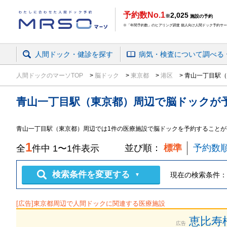
予約数No.1
2,025
※
施設の予約
※「年間予約数」のヒアリング調査 個人向け人間ドック予約サービ
人間ドック・健診を探す
病気・検査
について
調べる
人間ドックのマーソTOP
脳ドック
東京都
港区
青山一丁目駅（
青山一丁目駅（東京都）周辺
で
脳ドック
が
青山一丁目駅（東京都）周辺では1件の医療施設で脳ドックを予約することが
1
並び順：
標準
予約数
全
件中
1
〜
1
件表示
検索条件を変更する
現在の検索条件：
▼
[広告]
東京都
周辺で人間ドックに関連する医療施設
恵比寿
広告