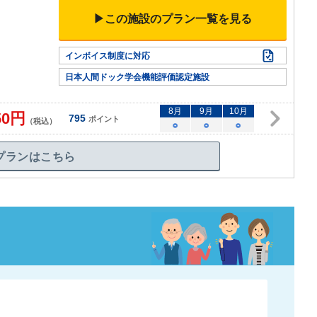
▶この施設のプラン一覧を見る
インボイス制度に対応
日本人間ドック学会機能評価認定施設
8
月
9
月
10
月
50
円
795
ポイント
（税込）
○
○
○
プランはこちら