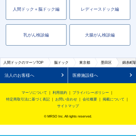
人間ドック＋脳ドック編
レディースドック編
乳がん検診編
大腸がん検診編
人間ドックのマーソTOP
脳ドック
東京都
墨田区
錦糸町
法人のお客様へ
医療施設様へ
マーソについて
利用規約
プライバシーポリシー
特定商取引法に基づく表記
お問い合わせ
会社概要
掲載について
サイトマップ
© MRSO Inc. All rights reserved.