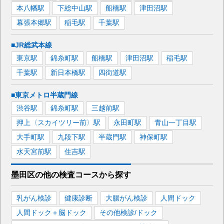
本八幡
駅
下総中山
駅
船橋
駅
津田沼
駅
幕張本郷
駅
稲毛
駅
千葉
駅
■JR総武本線
東京
駅
錦糸町
駅
船橋
駅
津田沼
駅
稲毛
駅
千葉
駅
新日本橋
駅
四街道
駅
■東京メトロ半蔵門線
渋谷
駅
錦糸町
駅
三越前
駅
押上〈スカイツリー前〉
駅
永田町
駅
青山一丁目
駅
大手町
駅
九段下
駅
半蔵門
駅
神保町
駅
水天宮前
駅
住吉
駅
墨田区
の
他の
検査コースから探す
乳がん検診
健康診断
大腸がん検診
人間ドック
人間ドック＋脳ドック
その他検診/ドック