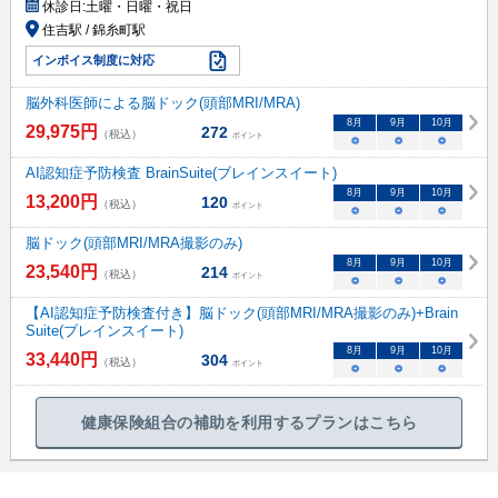
休診日:
土曜・日曜・祝日
住吉駅 / 錦糸町駅
インボイス制度に対応
脳外科医師による脳ドック(頭部MRI/MRA)
8
月
9
月
10
月
29,975
円
272
（税込）
ポイント
○
○
○
AI認知症予防検査 BrainSuite(ブレインスイート)
8
月
9
月
10
月
13,200
円
120
（税込）
ポイント
○
○
○
脳ドック(頭部MRI/MRA撮影のみ)
8
月
9
月
10
月
23,540
円
214
（税込）
ポイント
○
○
○
【AI認知症予防検査付き】脳ドック(頭部MRI/MRA撮影のみ)+Brain
Suite(ブレインスイート)
8
月
9
月
10
月
33,440
円
304
（税込）
ポイント
○
○
○
健康保険組合の補助を利用するプランはこちら