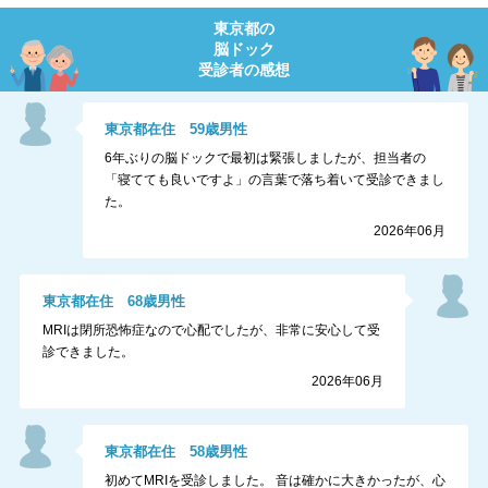
東京都
の
脳ドック
受診者の感想
東京都
在住
59
歳
男性
6年ぶりの脳ドックで最初は緊張しましたが、担当者の
「寝てても良いですよ」の言葉で落ち着いて受診できまし
た。
2026年06月
東京都
在住
68
歳
男性
MRIは閉所恐怖症なので心配でしたが、非常に安心して受
診できました。
2026年06月
東京都
在住
58
歳
男性
初めてMRIを受診しました。 音は確かに大きかったが、心