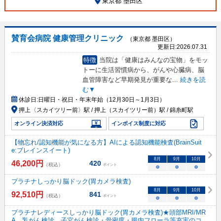
東京都 墨田区
賛育会病院 健康管理クリニック
（東京都 墨田区）
更新日:
2026.07.31
特徴
当院は「健康はみんなの宝物」をモッ
トーに生活習慣病から、がんや心臓病、脳
血管障害など早期発見が重要な
...
続きを読
む▼
休診日:
日曜日・祝日・年末年始（12月30日～1月3日）
押上〈スカイツリー前〉駅 / 押上（スカイツリー前）駅 / 錦糸町駅
オンライン決済対応
インボイス制度に対応
【物忘れ/認知機能が気になる方】AIによる認知機能検査(BrainSuit
e:ブレインスイート)
8
月
9
月
10
月
46,200
円
420
（税込）
ポイント
○
○
○
プラチナしっかり脳ドック(胃カメラ検査)
8
月
9
月
10
月
92,510
円
841
（税込）
ポイント
○
○
○
プラチナレディースしっかり脳ドック(胃カメラ検査)★頭部MRI/MR
A、乳がん検診、子宮がん検診・骨密度・腸内フローラ等充実のコ