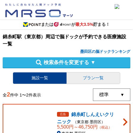
または
が
最大3.5%
貯まる！
錦糸町駅（東京都）周辺
で
脳ドック
が予約できる
医療施設
一覧
墨田区の脳ドックランキング
検索条件を変更する
▼
施設一覧
プラン一覧
2
全
件中
1
〜
2
件表示
錦糸町しんえいクリ
広告
ニック
（
東京都
墨田区
）
5,500
円～
46,750
円
（税込）