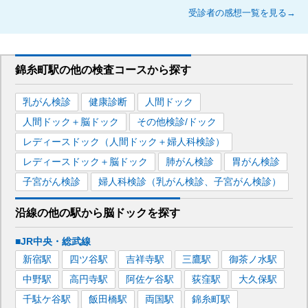
受診者の感想一覧を見る→
錦糸町駅
の
他の
検査コースから探す
乳がん検診
健康診断
人間ドック
人間ドック＋脳ドック
その他検診/ドック
レディースドック（人間ドック＋婦人科検診）
レディースドック＋脳ドック
肺がん検診
胃がん検診
子宮がん検診
婦人科検診（乳がん検診、子宮がん検診）
沿線の他の駅から
脳ドックを
探す
■JR中央・総武線
新宿
駅
四ツ谷
駅
吉祥寺
駅
三鷹
駅
御茶ノ水
駅
中野
駅
高円寺
駅
阿佐ケ谷
駅
荻窪
駅
大久保
駅
千駄ケ谷
駅
飯田橋
駅
両国
駅
錦糸町
駅