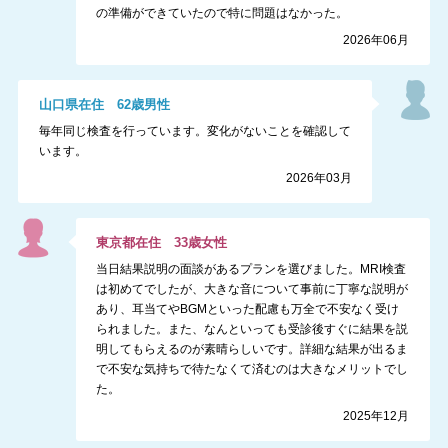
の準備ができていたので特に問題はなかった。
2026年06月
山口県
在住
62
歳
男性
毎年同じ検査を行っています。変化がないことを確認して
います。
2026年03月
東京都
在住
33
歳
女性
当日結果説明の面談があるプランを選びました。MRI検査
は初めてでしたが、大きな音について事前に丁寧な説明が
あり、耳当てやBGMといった配慮も万全で不安なく受け
られました。また、なんといっても受診後すぐに結果を説
明してもらえるのが素晴らしいです。詳細な結果が出るま
で不安な気持ちで待たなくて済むのは大きなメリットでし
た。
2025年12月