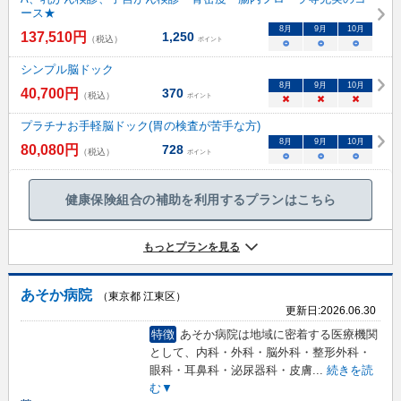
ース★
8
月
9
月
10
月
137,510
円
1,250
（税込）
ポイント
○
○
○
シンプル脳ドック
8
月
9
月
10
月
40,700
円
370
（税込）
ポイント
×
×
×
プラチナお手軽脳ドック(胃の検査が苦手な方)
8
月
9
月
10
月
80,080
円
728
（税込）
ポイント
○
○
○
健康保険組合の補助を利用するプランはこちら
もっとプランを見る
あそか病院
（東京都 江東区）
更新日:
2026.06.30
特徴
あそか病院は地域に密着する医療機関
として、内科・外科・脳外科・整形外科・
眼科・耳鼻科・泌尿器科・皮膚
...
続きを読
む▼