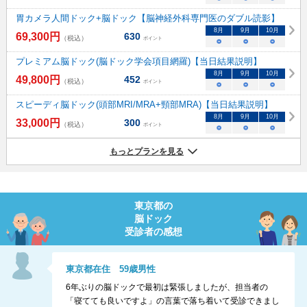
胃カメラ人間ドック+脳ドック【脳神経外科専門医のダブル読影】
8
月
9
月
10
月
69,300
円
630
（税込）
ポイント
○
○
○
プレミアム脳ドック(脳ドック学会項目網羅)【当日結果説明】
8
月
9
月
10
月
49,800
円
452
（税込）
ポイント
○
○
○
スピーディ脳ドック(頭部MRI/MRA+頸部MRA)【当日結果説明】
8
月
9
月
10
月
33,000
円
300
（税込）
ポイント
○
○
○
もっとプランを見る
東京都
の
脳ドック
受診者の感想
東京都
在住
59
歳
男性
6年ぶりの脳ドックで最初は緊張しましたが、担当者の
「寝てても良いですよ」の言葉で落ち着いて受診できまし