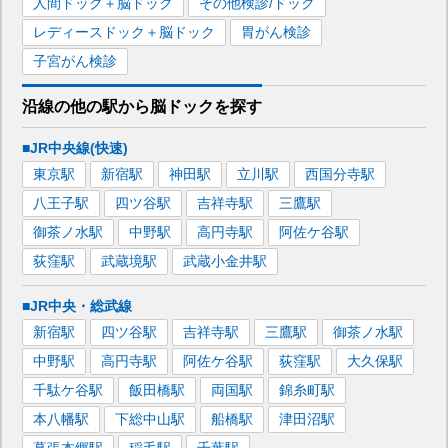
人間ドック＋脳ドック
その他検診/ドック
レディースドック＋脳ドック
胃がん検診
子宮がん検診
沿線の他の駅から
脳ドックを
探す
■JR中央線(快速)
東京
駅
新宿
駅
神田
駅
立川
駅
西国分寺
駅
八王子
駅
四ツ谷
駅
吉祥寺
駅
三鷹
駅
御茶ノ水
駅
中野
駅
高円寺
駅
阿佐ケ谷
駅
荻窪
駅
武蔵境
駅
武蔵小金井
駅
■JR中央・総武線
新宿
駅
四ツ谷
駅
吉祥寺
駅
三鷹
駅
御茶ノ水
駅
中野
駅
高円寺
駅
阿佐ケ谷
駅
荻窪
駅
大久保
駅
千駄ケ谷
駅
飯田橋
駅
両国
駅
錦糸町
駅
本八幡
駅
下総中山
駅
船橋
駅
津田沼
駅