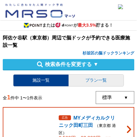
または
が
最大3.5%
貯まる！
阿佐ケ谷駅（東京都）周辺
で
脳ドック
が予約できる
医療施
設
一覧
杉並区の脳ドックランキング
検索条件を変更する
▼
施設一覧
プラン一覧
1
全
件中
1
〜
1
件表示
MYメディカルクリ
広告
ニック田町三田
（
東京都
港
区
）