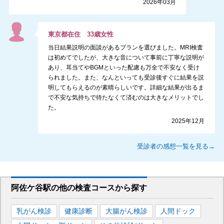
2026年03月
東京都
在住
33
歳
女性
当日結果説明の面談があるプランを選びました。MRI検査
は初めてでしたが、大きな音について事前に丁寧な説明が
あり、耳当てやBGMといった配慮も万全で不安なく受け
られました。また、なんといっても受診後すぐに結果を説
明してもらえるのが素晴らしいです。詳細な結果が出るま
で不安な気持ちで待たなくて済むのは大きなメリットでし
た。
2025年12月
受診者の感想一覧を見る→
阿佐ケ谷駅
の
他の
検査コースから探す
乳がん検診
健康診断
大腸がん検診
人間ドック