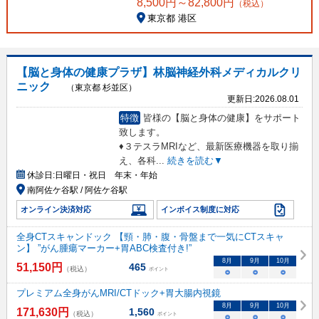
8,500
円～
82,800
円
（税込）
東京都 港区
【脳と身体の健康プラザ】林脳神経外科メディカルクリ
ニック
（東京都 杉並区）
更新日:
2026.08.01
特徴
皆様の【脳と身体の健康】をサポート
致します。
♦︎３テスラMRIなど、最新医療機器を取り揃
え、各科
...
続きを読む▼
休診日:
日曜日・祝日 年末・年始
南阿佐ケ谷駅 / 阿佐ケ谷駅
オンライン決済対応
インボイス制度に対応
全身CTスキャンドック 【頸・肺・腹・骨盤まで一気にCTスキャ
ン】 ”がん腫瘍マーカー+胃ABC検査付き!”
8
月
9
月
10
月
51,150
円
465
（税込）
ポイント
○
○
○
プレミアム全身がんMRI/CTドック+胃大腸内視鏡
8
月
9
月
10
月
171,630
円
1,560
（税込）
ポイント
○
○
○