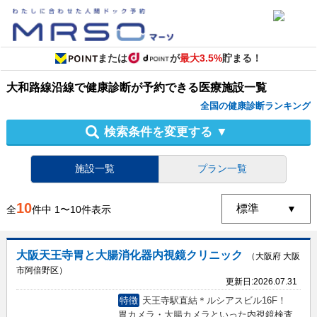
または
が
最大3.5%
貯まる！
大和路線沿線
で
健康診断
が予約できる
医療施設
一覧
全国の健康診断ランキング
検索条件を変更する
▼
施設一覧
プラン一覧
10
全
件中
1
〜
10
件表示
大阪天王寺胃と大腸消化器内視鏡クリニック
（大阪府 大阪
市阿倍野区）
更新日:
2026.07.31
特徴
天王寺駅直結＊ルシアスビル16F！
胃カメラ・大腸カメラといった内視鏡検査