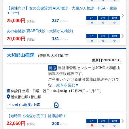
【男性向け】友の会健診(胃ABC検診・大腸がん検診・PSA・腹部
エコー)
8
月
9
月
10
月
25,000
円
227
（税込）
ポイント
○
○
○
友の会健診(胃ABC検診・大腸がん検診)
8
月
9
月
10
月
20,000
円
181
（税込）
ポイント
○
○
○
大和郡山病院
（奈良県 大和郡山市）
更新日:
2026.07.31
特徴
当健康管理センターはJCHO大和郡山
病院の併設施設です。
ご利用いただける健診業務は健診科だけで
な
...
続きを読む▼
休診日:
土曜・日曜・祝日・年末年始（12月29日～1月3日）
近鉄郡山駅 / 郡山駅
インボイス制度に対応
【短時間で検査が完了】健康診断Ⅰ
8
月
9
月
10
月
22,660
円
206
（税込）
ポイント
×
○
○