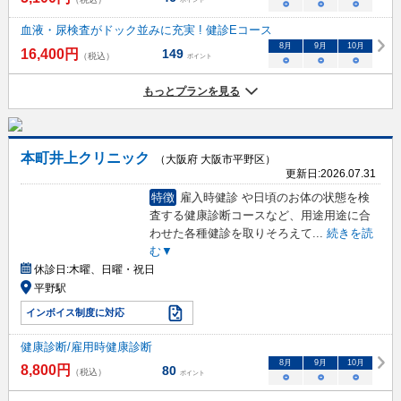
○
○
○
血液・尿検査がドック並みに充実 ! 健診Eコース
8
月
9
月
10
月
16,400
円
149
（税込）
ポイント
○
○
○
もっとプランを見る
本町井上クリニック
（大阪府 大阪市平野区）
更新日:
2026.07.31
特徴
雇入時健診 や日頃のお体の状態を検
査する健康診断コースなど、用途用途に合
わせた各種健診を取りそろえて
...
続きを読
む▼
休診日:
木曜、日曜・祝日
平野駅
インボイス制度に対応
健康診断/雇用時健康診断
8
月
9
月
10
月
8,800
円
80
（税込）
ポイント
○
○
○