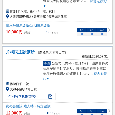
AIや拡大内視鏡など最新シス
...
続きを読む
▼
休診日:
火曜、第2・4日曜、祝日
大阪阿部野橋駅 / 天王寺駅 / 天王寺駅前駅
雇入時健康診断/定期健康診断
8
月
9
月
10
月
10,000
円
90
（税込）
ポイント
○
○
○
片桐民主診療所
（奈良県 大和郡山市）
更新日:
2026.07.31
特徴
当院では内科・整形外科・泌尿器科の
意思が勤務しており、慢性疾患管理を主に
高度医療機関との連携をしつつ
...
続きを読
む▼
休診日:
日・祝
大和小泉駅 / 郡山駅
インボイス制度に対応
友の会健診(雇入時・特定健診)
8
月
9
月
10
月
12,000
円
109
（税込）
ポイント
○
○
○