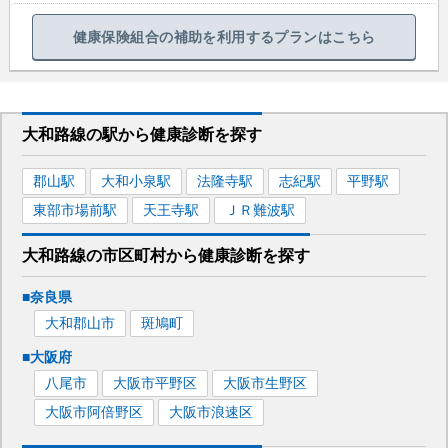
健康保険組合の補助を利用するプランはこちら
大和路線
の駅から
健康診断を
探す
郡山
駅
大和小泉
駅
法隆寺
駅
志紀
駅
平野
駅
東部市場前
駅
天王寺
駅
ＪＲ難波
駅
大和路線
の市区町村から
健康診断を
探す
■
奈良県
大和郡山市
斑鳩町
■
大阪府
八尾市
大阪市平野区
大阪市生野区
大阪市阿倍野区
大阪市浪速区