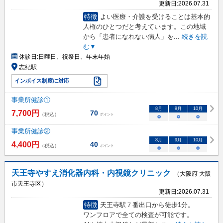
更新日:
2026.07.31
特徴
よい医療・介護を受けることは基本的
人権のひとつだと考えています。この地域
から「患者になれない病人」を
...
続きを読
む▼
休診日:
日曜日、祝祭日、年末年始
志紀駅
インボイス制度に対応
事業所健診①
8
月
9
月
10
月
7,700
円
70
（税込）
ポイント
○
○
○
事業所健診②
8
月
9
月
10
月
4,400
円
40
（税込）
ポイント
○
○
○
天王寺やすえ消化器内科・内視鏡クリニック
（大阪府 大阪
市天王寺区）
更新日:
2026.07.31
特徴
天王寺駅７番出口から徒歩1分。
ワンフロアで全ての検査が可能です。