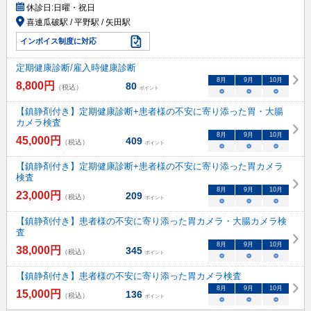
休診日:
日曜・祝日
喜連瓜破駅 / 平野駅 / 矢田駅
インボイス制度に対応
定期健康診断/雇入時健康診断
8
月
9
月
10
月
8,800
円
80
（税込）
ポイント
○
○
○
【鎮静剤付き】定期健康診断+患者様の不安に寄り添った胃・大腸
カメラ検査
8
月
9
月
10
月
45,000
円
409
（税込）
ポイント
○
○
○
【鎮静剤付き】定期健康診断+患者様の不安に寄り添った胃カメラ
検査
8
月
9
月
10
月
23,000
円
209
（税込）
ポイント
○
○
○
【鎮静剤付き】患者様の不安に寄り添った胃カメラ・大腸カメラ検
査
8
月
9
月
10
月
38,000
円
345
（税込）
ポイント
○
○
○
【鎮静剤付き】患者様の不安に寄り添った胃カメラ検査
8
月
9
月
10
月
15,000
円
136
（税込）
ポイント
○
○
○