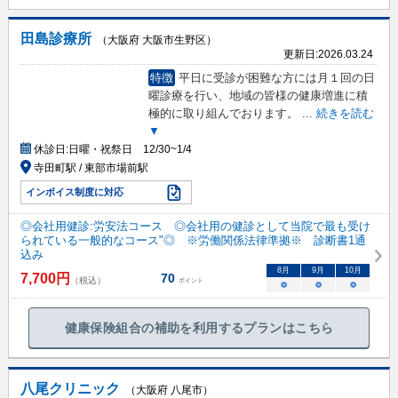
田島診療所
（大阪府 大阪市生野区）
更新日:
2026.03.24
特徴
平日に受診が困難な方には月１回の日
曜診療を行い、地域の皆様の健康増進に積
極的に取り組んでおります。
...
続きを読む
▼
休診日:
日曜・祝祭日 12/30~1/4
寺田町駅 / 東部市場前駅
インボイス制度に対応
◎会社用健診:労安法コース ◎会社用の健診として当院で最も受け
られている一般的なコース"◎ ※労働関係法律準拠※ 診断書1通
込み
8
月
9
月
10
月
7,700
円
70
（税込）
ポイント
○
○
○
健康保険組合の補助を利用するプランはこちら
八尾クリニック
（大阪府 八尾市）