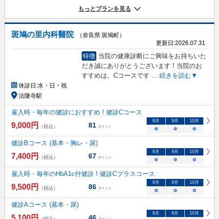
もっとプランを見る
斑鳩の里内科醫院
（奈良県 斑鳩町）
更新日:
2026.07.31
特徴
当院の健康診断にご興味をお持ちいた
だき誠にありがとうございます ! 当院のお
すすめは、Cコースです
...
続きを読む▼
休診日:
水・日・祝
法隆寺駅
雇入時・毎年の健診におすすめ ! 健診Cコース
8
月
9
月
10
月
9,000
円
81
（税込）
ポイント
○
○
○
健診Bコース (基本・胸レ・尿)
8
月
9
月
10
月
7,400
円
67
（税込）
ポイント
○
○
○
雇入時・毎年のHbA1c付健診 ! 健診Cプラスコース
8
月
9
月
10
月
9,500
円
86
（税込）
ポイント
○
○
○
健診Aコース (基本・尿)
8
月
9
月
10
月
5,100
円
46
（税込）
ポイント