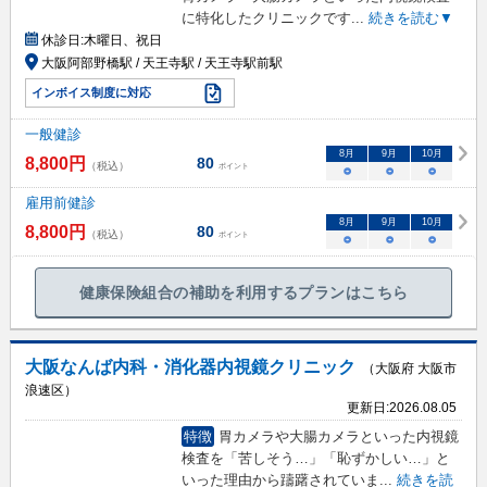
に特化したクリニックです
...
続きを読む▼
休診日:
木曜日、祝日
大阪阿部野橋駅 / 天王寺駅 / 天王寺駅前駅
インボイス制度に対応
一般健診
8
月
9
月
10
月
8,800
円
80
（税込）
ポイント
○
○
○
雇用前健診
8
月
9
月
10
月
8,800
円
80
（税込）
ポイント
○
○
○
健康保険組合の補助を利用するプランはこちら
大阪なんば内科・消化器内視鏡クリニック
（大阪府 大阪市
浪速区）
更新日:
2026.08.05
特徴
胃カメラや大腸カメラといった内視鏡
検査を「苦しそう…」「恥ずかしい…」と
いった理由から躊躇されていま
...
続きを読