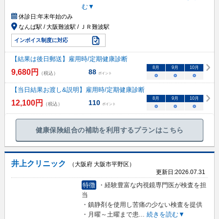
む▼
休診日:
年末年始のみ
なんば駅 / 大阪難波駅 / ＪＲ難波駅
インボイス制度に対応
【結果は後日郵送】雇用時/定期健康診断
8
月
9
月
10
月
9,680
円
88
（税込）
ポイント
○
○
○
【当日結果お渡し&説明】雇用時/定期健康診断
8
月
9
月
10
月
12,100
円
110
（税込）
ポイント
○
○
○
健康保険組合の補助を利用するプランはこちら
井上クリニック
（大阪府 大阪市平野区）
更新日:
2026.07.31
特徴
・経験豊富な内視鏡専門医が検査を担
当
・鎮静剤を使用し苦痛の少ない検査を提供
・月曜～土曜まで患
...
続きを読む▼