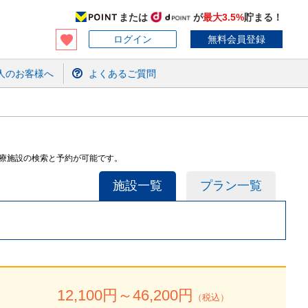
または
が
最大3.5%
貯まる！
ログイン
無料会員登録
人のお客様へ
よくあるご質問
医療施設の検索と予約が可能です。
施設一覧
プラン一覧
）
12,100
円～
46,200
円
（税込）