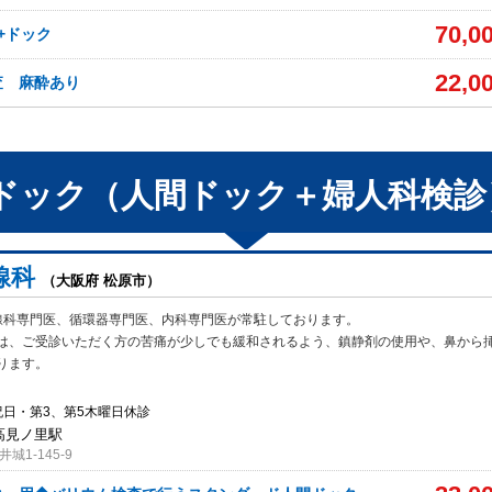
70,0
+ドック
22,0
査 麻酔あり
ドック（人間ドック＋婦人科検診
線科
（大阪府 松原市）
線科専門医、循環器専門医、内科専門医が常駐しております。
は、ご受診いた
だく方の苦痛が少しでも緩和されるよう、鎮静剤の使用や、鼻から
ります。
祝日・第3、第5木曜日休診
 高見ノ里駅
1-145-9