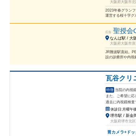
大阪府大阪市北
2023年春グラ
運営する桜十字グ
聖授会
広告
なんば駅 / 大
大阪府大阪市浪速
JR難波駅直結。P
設の診療所や内視
瓦谷クリ
特徴
当院の内視
また、ご希望に応
過去に内視鏡検査
休診日:
月曜午
堺市駅 / 新金
大阪府堺市北区南
胃カメラ+ドッ