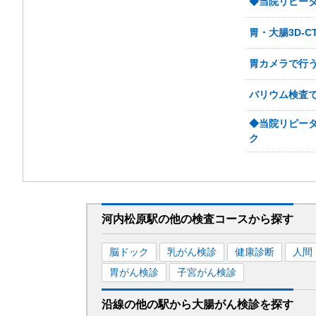
◆当院リピー
胃・大腸3D-
胃カメラで行
バリウム検査で
◆当院リピー
ク
河内松原駅
の
他の
検査コースから探す
脳ドック
乳がん検診
健康診断
人間
胃がん検診
子宮がん検診
沿線の他の駅から
大腸がん検診を
探す