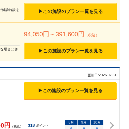
で健診施設を
▶この施設のプラン一覧を見る
94,050
円～
391,600
円
（税込）
要な場合は併
▶この施設のプラン一覧を見る
更新日:
2026.07.31
▶この施設のプラン一覧を見る
8
月
9
月
10
月
00
円
318
ポイント
（税込）
○
○
○