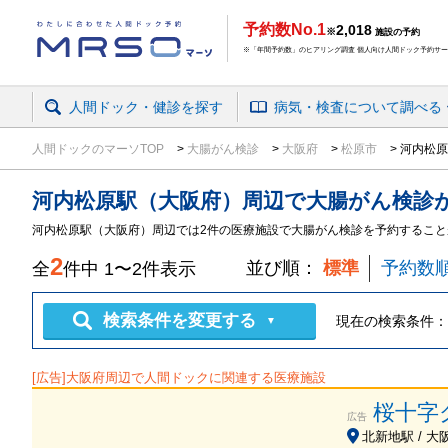
予約数No.1
2,018
※
施設の予約
※「年間予約数」のヒアリング調査 個人向け人間ドック予約サービ
人間ドック・健診を探す
病気・検査
について
調べる
人間ドックのマーソTOP
大腸がん検診
大阪府
松原市
河内松原
河内松原駅（大阪府）周辺
で
大腸がん検診
河内松原駅（大阪府）周辺では2件の医療施設で大腸がん検診を予約すること
2
並び順：
標準
予約数
全
件中
1
〜
2
件表示
検索条件を変更する
現在の検索条件：
▼
[広告]
大阪府
周辺で人間ドックに関連する医療施設
桜十字
広告
北新地駅 / 大阪