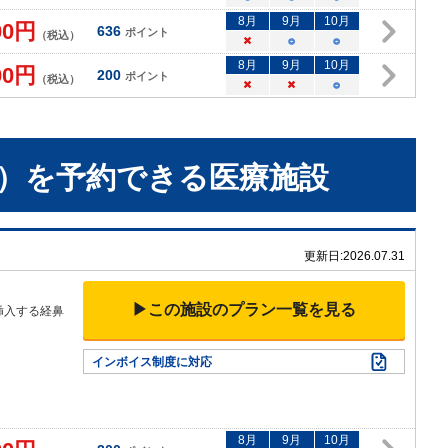
8
月
9
月
10
月
00
円
636
ポイント
（税込）
×
○
○
8
月
9
月
10
月
00
円
200
ポイント
（税込）
×
×
○
）
を予約できる
医療施設
更新日:
2026.07.31
▶この施設のプラン一覧を見る
挿入する経鼻
インボイス制度に対応
8
月
9
月
10
月