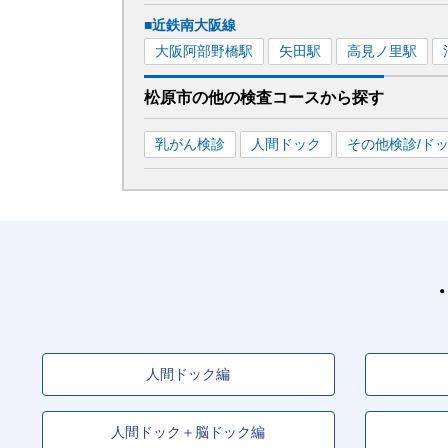
■近鉄南大阪線
大阪阿部野橋
駅
矢田
駅
高見ノ里
駅
松原市
の
他の
検査コースから探す
乳がん検診
人間ドック
その他検診/ド
人間ドック編
人間ドック＋脳ドック編