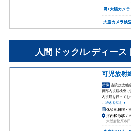
胃+大腸カメラ
大腸カメラ検
人間ドック/レディース
可児放射
特徴
当院は放射
胃部内視鏡検査で
内視鏡を行ってお
...
続きを読む▼
休診日:
日曜・
河内松原駅 /
大阪府松原市田井城