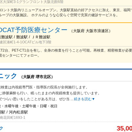
区大深町3-1グランフロント大阪北館6階
ンフロント大阪内リニューアルオープン。大阪駅直結の好アクセスに加え、東京、福岡
ループの大阪施設。 ホテルのような心安らぐ空間で充実の健診サービスを。
OCAT予防医療センター
（
大阪府
大阪市浪速区
）
阪難波駅 / 難波駅 / ＪＲ難波駅
区湊町1-4-1OCATビル地下3階
ET2台、PET-CT1台を有し、全身の検査を行うことが可能。再検査、精密検査が必
鏡センターにてフォロー。
ニック
（大阪府 堺市北区）
鏡検査は内視鏡専門医・指導医の院長が全例施行します。
じ静脈麻酔も行い、
眠ったままの内視鏡検査も提供しています。
でつらい思いをしたことがある方は、ぜひ当
...
続きを読む▼
後・水曜午後・土曜午後・日曜・祝日
岡駅 / 河内松原駅
花田町1693-1
35,0
ク