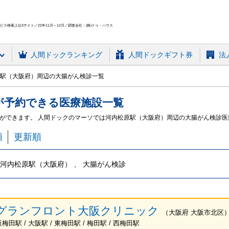
ス検索上位3サイト／22年11月～12月／調査会社：(株)ドゥ・ハウス
人間ドック
ランキング
人間ドックギフト券
法
駅（大阪府）周辺の大腸がん検診一覧
が予約できる
医療施設
一覧
ができます。 人間ドックのマーソでは河内松原駅（大阪府）周辺の大腸がん検診
順
更新順
河内松原駅（大阪府） 、 大腸がん検診
グランフロント大阪クリニック
（
大阪府
大阪市北区
梅田駅 / 大阪駅 / 東梅田駅 / 梅田駅 / 西梅田駅