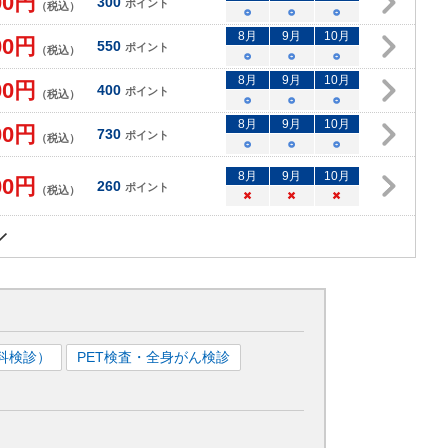
00
円
300
ポイント
（税込）
○
○
○
8
月
9
月
10
月
00
円
550
ポイント
（税込）
○
○
○
8
月
9
月
10
月
00
円
400
ポイント
（税込）
○
○
○
8
月
9
月
10
月
00
円
730
ポイント
（税込）
○
○
○
8
月
9
月
10
月
00
円
260
ポイント
（税込）
×
×
×
科検診）
PET検査・全身がん検診