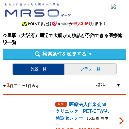
または
が
最大3.5%
貯まる！
今里駅（大阪府）周辺
で
大腸がん検診
が予約できる
医療施
設
一覧
検索条件を変更する
▼
施設一覧
プラン一覧
1
全
件中
1
〜
1
件表示
医療法人仁泉会MI
広告
クリニック PET-CTがん
検診センター
（
大阪府
豊中
市
）