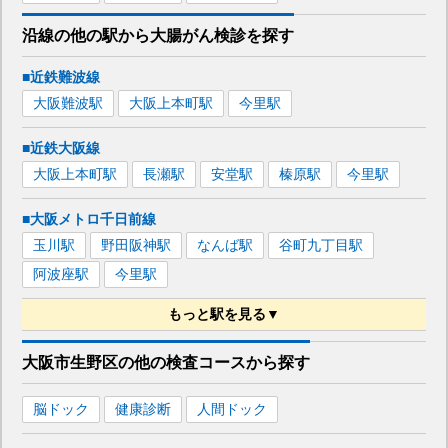
沿線の他の駅から
大腸がん検診を
探す
■近鉄難波線
大阪難波
駅
大阪上本町
駅
今里
駅
■近鉄大阪線
大阪上本町
駅
長瀬
駅
安堂
駅
榛原
駅
今里
駅
■大阪メトロ千日前線
玉川
駅
野田阪神
駅
なんば
駅
谷町九丁目
駅
阿波座
駅
今里
駅
もっと駅を見る▼
■大阪メトロ今里筋線
大阪市生野区
の
他の
検査コースから探す
関目成育
駅
太子橋今市
駅
今里
駅
蒲生四丁目
駅
脳ドック
健康診断
人間ドック
清水
駅