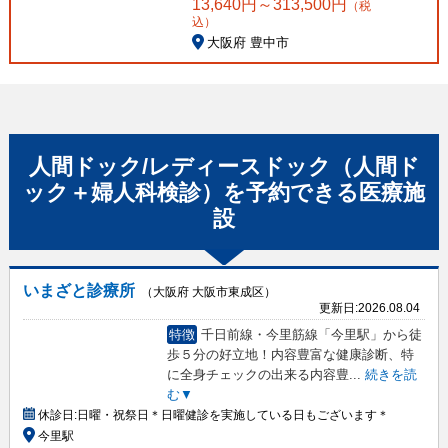
13,640
円～
313,500
円
（税
込）
大阪府 豊中市
人間ドック/レディースドック（人間ド
ック＋婦人科検診）
を予約できる
医療施
設
いまざと診療所
（大阪府 大阪市東成区）
更新日:
2026.08.04
特徴
千日前線・今里筋線「今里駅」から徒
歩５分の好立地！内容豊富な健康診断、特
に全身チェックの出来る内容豊
...
続きを読
む▼
休診日:
日曜・祝祭日＊日曜健診を実施している日もございます＊
今里駅