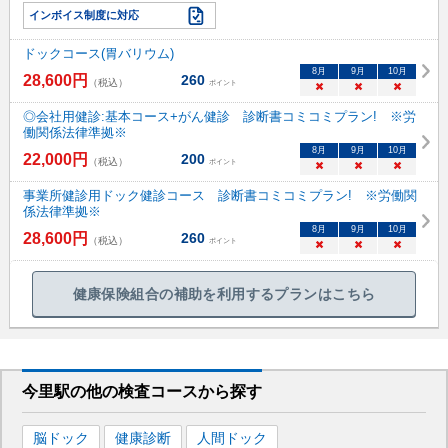
インボイス制度に対応
ドックコース(胃バリウム)
8
月
9
月
10
月
28,600
円
260
（税込）
ポイント
×
×
×
◎会社用健診:基本コース+がん健診 診断書コミコミプラン! ※労
働関係法律準拠※
8
月
9
月
10
月
22,000
円
200
（税込）
ポイント
×
×
×
事業所健診用ドック健診コース 診断書コミコミプラン! ※労働関
係法律準拠※
8
月
9
月
10
月
28,600
円
260
（税込）
ポイント
×
×
×
健康保険組合の補助を利用するプランはこちら
今里駅
の
他の
検査コースから探す
脳ドック
健康診断
人間ドック