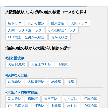
大阪難波駅,なんば駅
の
他の
検査コースから探す
脳ドック
乳がん検診
健康診断
人間ドック
人間ドック＋脳ドック
その他検診/ドック
PET検査・全身がん検診
胃がん検診
沿線の他の駅から
大腸がん検診を
探す
■近鉄難波線
大阪難波
駅
大阪上本町
駅
今里
駅
■阪神なんば線
西九条
駅
大阪難波
駅
尼崎
駅
福
駅
■大阪メトロ御堂筋線
新大阪
駅
梅田
駅
天王寺
駅
なんば
駅
淀屋橋
駅
西中島南方
駅
江坂
駅
中津
駅
本町
駅
心斎橋
駅