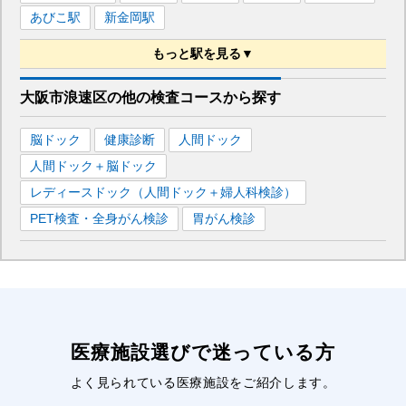
あびこ
駅
新金岡
駅
もっと駅を見る▼
■大阪メトロ四つ橋線
大阪市浪速区
の
他の
検査コースから探す
西梅田
駅
なんば
駅
肥後橋
駅
本町
駅
岸里
駅
脳ドック
健康診断
人間ドック
玉出
駅
北加賀屋
駅
人間ドック＋脳ドック
■大阪メトロ千日前線
レディースドック（人間ドック＋婦人科検診）
玉川
駅
野田阪神
駅
なんば
駅
谷町九丁目
駅
PET検査・全身がん検診
胃がん検診
阿波座
駅
今里
駅
医療施設選びで迷っている方
よく見られている医療施設をご紹介します。