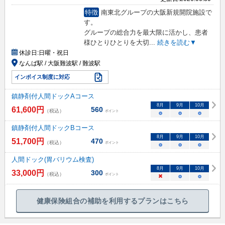
特徴
南東北グループの大阪新規開院施設で
す。
グループの総合力を最大限に活かし、患者
様ひとりひとりを大切
...
続きを読む▼
休診日:
日曜・祝日
なんば駅 / 大阪難波駅 / 難波駅
インボイス制度に対応
鎮静剤付人間ドックAコース
8
月
9
月
10
月
61,600
円
560
（税込）
ポイント
○
○
○
鎮静剤付人間ドックBコース
8
月
9
月
10
月
51,700
円
470
（税込）
ポイント
○
○
○
人間ドック(胃バリウム検査)
8
月
9
月
10
月
33,000
円
300
（税込）
ポイント
×
○
○
健康保険組合の補助を利用するプランはこちら