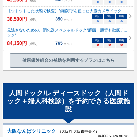
（税込）
ポイント
○
○
○
【ウトウトした状態で検査】*鎮静剤*を使った大腸カメラドック
8
月
9
月
10
月
38,500
円
350
（税込）
ポイント
○
○
○
見逃さないための、消化器スペシャルドック*膵臓・胆管も徹底チェ
ック*
8
月
9
月
10
月
84,150
円
765
（税込）
ポイント
×
×
×
健康保険組合の補助を利用するプランはこちら
人間ドック/レディースドック（人間ド
ック＋婦人科検診）
を予約できる
医療施
設
大阪なんばクリニック
（大阪府 大阪市中央区）
更新日:
2026.06.30