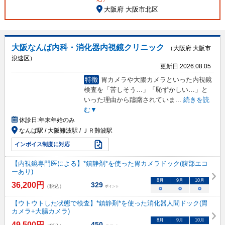
大阪府 大阪市北区
大阪なんば内科・消化器内視鏡クリニック
（大阪府 大阪市
浪速区）
更新日:
2026.08.05
特徴
胃カメラや大腸カメラといった内視鏡
検査を「苦しそう…」「恥ずかしい…」と
いった理由から躊躇されていま
...
続きを読
む▼
休診日:
年末年始のみ
なんば駅 / 大阪難波駅 / ＪＲ難波駅
インボイス制度に対応
【内視鏡専門医による】*鎮静剤*を使った胃カメラドック(腹部エコ
ーあり)
8
月
9
月
10
月
36,200
円
329
（税込）
ポイント
○
○
○
【ウトウトした状態で検査】*鎮静剤*を使った消化器人間ドック(胃
カメラ+大腸カメラ)
8
月
9
月
10
月
49,500
円
450