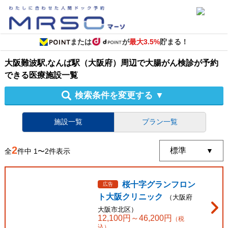
または
が
最大3.5%
貯まる！
大阪難波駅,なんば駅（大阪府）周辺
で
大腸がん検診
が予約
できる
医療施設
一覧
検索条件を変更する
▼
施設一覧
プラン一覧
2
全
件中
1
〜
2
件表示
桜十字グランフロン
広告
ト大阪クリニック
（
大阪府
大阪市北区
）
12,100
円～
46,200
円
（税
込）