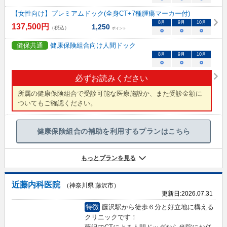
【女性向け】プレミアムドック(全身CT+7種腫瘍マーカー付)
8
月
9
月
10
月
137,500
円
1,250
（税込）
ポイント
○
○
○
健保共通
健康保険組合向け人間ドック
8
月
9
月
10
月
○
○
○
必ずお読みください
所属の健康保険組合で受診可能な医療施設か、また受診金額に
ついてもご確認ください。
健康保険組合の補助を利用するプランはこちら
もっとプランを見る
近藤内科医院
（神奈川県 藤沢市）
更新日:
2026.07.31
特徴
藤沢駅から徒歩６分と好立地に構える
クリニックです！