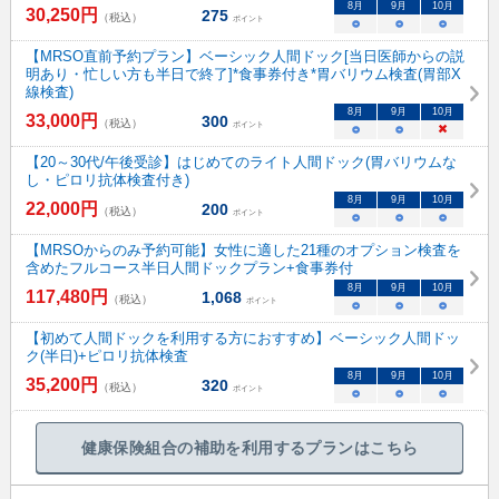
8
月
9
月
10
月
30,250
円
275
（税込）
ポイント
○
○
○
【MRSO直前予約プラン】ベーシック人間ドック[当日医師からの説
明あり・忙しい方も半日で終了]*食事券付き*胃バリウム検査(胃部X
線検査)
8
月
9
月
10
月
33,000
円
300
（税込）
ポイント
○
○
×
【20～30代/午後受診】はじめてのライト人間ドック(胃バリウムな
し・ピロリ抗体検査付き)
8
月
9
月
10
月
22,000
円
200
（税込）
ポイント
○
○
○
【MRSOからのみ予約可能】女性に適した21種のオプション検査を
含めたフルコース半日人間ドックプラン+食事券付
8
月
9
月
10
月
117,480
円
1,068
（税込）
ポイント
○
○
○
【初めて人間ドックを利用する方におすすめ】ベーシック人間ドッ
ク(半日)+ピロリ抗体検査
8
月
9
月
10
月
35,200
円
320
（税込）
ポイント
○
○
○
健康保険組合の補助を利用するプランはこちら