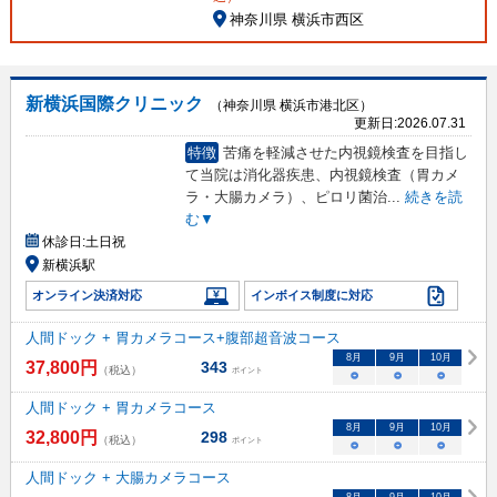
神奈川県 横浜市西区
新横浜国際クリニック
（神奈川県 横浜市港北区）
更新日:
2026.07.31
特徴
苦痛を軽減させた内視鏡検査を目指し
て当院は消化器疾患、内視鏡検査（胃カメ
ラ・大腸カメラ）、ピロリ菌治
...
続きを読
む▼
休診日:
土日祝
新横浜駅
オンライン決済対応
インボイス制度に対応
人間ドック + 胃カメラコース+腹部超音波コース
8
月
9
月
10
月
37,800
円
343
（税込）
ポイント
○
○
○
人間ドック + 胃カメラコース
8
月
9
月
10
月
32,800
円
298
（税込）
ポイント
○
○
○
人間ドック + 大腸カメラコース