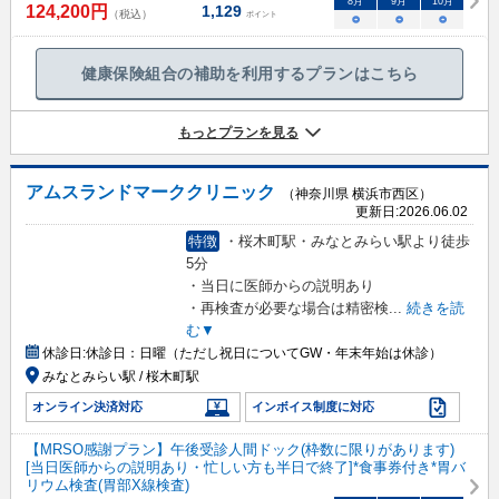
8
月
9
月
10
月
124,200
円
1,129
（税込）
ポイント
○
○
○
健康保険組合の補助を利用するプランはこちら
もっとプランを見る
アムスランドマーククリニック
（神奈川県 横浜市西区）
更新日:
2026.06.02
特徴
・桜木町駅・みなとみらい駅より徒歩
5分
・当日に医師からの説明あり
・再検査が必要な場合は精密検
...
続きを読
む▼
休診日:
休診日：日曜（ただし祝日についてGW・年末年始は休診）
みなとみらい駅 / 桜木町駅
オンライン決済対応
インボイス制度に対応
【MRSO感謝プラン】午後受診人間ドック(枠数に限りがあります)
[当日医師からの説明あり・忙しい方も半日で終了]*食事券付き*胃バ
リウム検査(胃部X線検査)