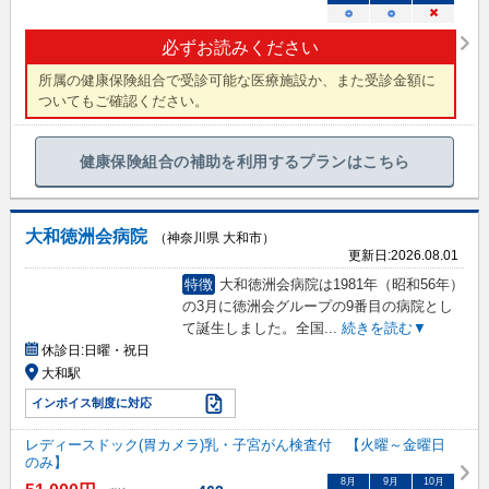
○
○
×
必ずお読みください
所属の健康保険組合で受診可能な医療施設か、また受診金額に
ついてもご確認ください。
健康保険組合の補助を利用するプランはこちら
大和徳洲会病院
（神奈川県 大和市）
更新日:
2026.08.01
特徴
大和徳洲会病院は1981年（昭和56年）
の3月に徳洲会グループの9番目の病院とし
て誕生しました。全国
...
続きを読む▼
休診日:
日曜・祝日
大和駅
インボイス制度に対応
レディースドック(胃カメラ)乳・子宮がん検査付 【火曜～金曜日
のみ】
8
月
9
月
10
月