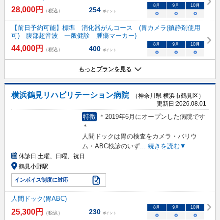
8
月
9
月
10
月
28,000
円
254
（税込）
ポイント
○
○
○
【前日予約可能】標準 消化器がんコース (胃カメラ(鎮静剤使用
可) 腹部超音波 一般健診 腫瘍マーカー)
8
月
9
月
10
月
44,000
円
400
（税込）
ポイント
○
○
○
もっとプランを見る
横浜鶴見リハビリテーション病院
（神奈川県 横浜市鶴見区）
更新日:
2026.08.01
特徴
＊2019年6月にオープンした病院です
＊
人間ドックは胃の検査をカメラ・バリウ
ム・ABC検診のいず
...
続きを読む▼
休診日:
土曜、日曜、祝日
鶴見小野駅
インボイス制度に対応
人間ドック(胃ABC)
8
月
9
月
10
月
25,300
円
230
（税込）
ポイント
○
○
○