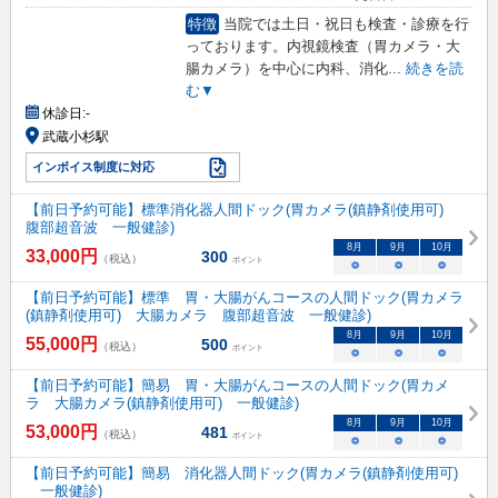
特徴
当院では土日・祝日も検査・診療を行
っております。内視鏡検査（胃カメラ・大
腸カメラ）を中心に内科、消化
...
続きを読
む▼
休診日:
-
武蔵小杉駅
インボイス制度に対応
【前日予約可能】標準消化器人間ドック(胃カメラ(鎮静剤使用可)
腹部超音波 一般健診)
8
月
9
月
10
月
33,000
円
300
（税込）
ポイント
○
○
○
【前日予約可能】標準 胃・大腸がんコースの人間ドック(胃カメラ
(鎮静剤使用可) 大腸カメラ 腹部超音波 一般健診)
8
月
9
月
10
月
55,000
円
500
（税込）
ポイント
○
○
○
【前日予約可能】簡易 胃・大腸がんコースの人間ドック(胃カメ
ラ 大腸カメラ(鎮静剤使用可) 一般健診)
8
月
9
月
10
月
53,000
円
481
（税込）
ポイント
○
○
○
【前日予約可能】簡易 消化器人間ドック(胃カメラ(鎮静剤使用可)
一般健診)