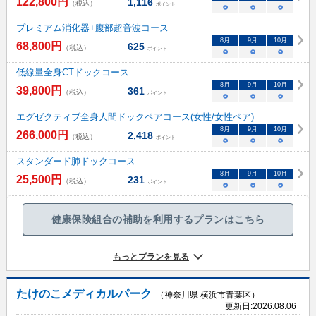
122,800
円
1,116
（税込）
ポイント
○
○
○
プレミアム消化器+腹部超音波コース
8
月
9
月
10
月
68,800
円
625
（税込）
ポイント
○
○
○
低線量全身CTドックコース
8
月
9
月
10
月
39,800
円
361
（税込）
ポイント
○
○
○
エグゼクティブ全身人間ドックペアコース(女性/女性ペア)
8
月
9
月
10
月
266,000
円
2,418
（税込）
ポイント
○
○
○
スタンダード肺ドックコース
8
月
9
月
10
月
25,500
円
231
（税込）
ポイント
○
○
○
健康保険組合の補助を利用するプランはこちら
もっとプランを見る
たけのこメディカルパーク
（神奈川県 横浜市青葉区）
更新日:
2026.08.06