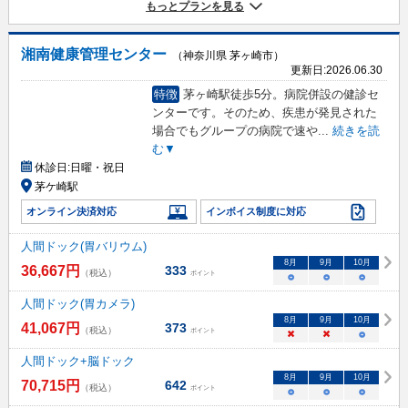
もっとプランを見る
湘南健康管理センター
（神奈川県 茅ヶ崎市）
更新日:
2026.06.30
特徴
茅ヶ崎駅徒歩5分。病院併設の健診セ
ンターです。そのため、疾患が発見された
場合でもグループの病院で速や
...
続きを読
む▼
休診日:
日曜・祝日
茅ケ崎駅
オンライン決済対応
インボイス制度に対応
人間ドック(胃バリウム)
8
月
9
月
10
月
36,667
円
333
（税込）
ポイント
○
○
○
人間ドック(胃カメラ)
8
月
9
月
10
月
41,067
円
373
（税込）
ポイント
×
×
○
人間ドック+脳ドック
8
月
9
月
10
月
70,715
円
642
（税込）
ポイント
○
○
○