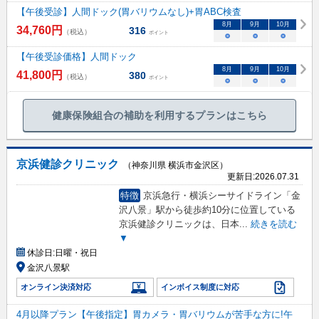
【午後受診】人間ドック(胃バリウムなし)+胃ABC検査
8
月
9
月
10
月
34,760
円
316
（税込）
ポイント
○
○
○
【午後受診価格】人間ドック
8
月
9
月
10
月
41,800
円
380
（税込）
ポイント
○
○
○
健康保険組合の補助を利用するプランはこちら
京浜健診クリニック
（神奈川県 横浜市金沢区）
更新日:
2026.07.31
特徴
京浜急行・横浜シーサイドライン「金
沢八景」駅から徒歩約10分に位置している
京浜健診クリニックは、日本
...
続きを読む
▼
休診日:
日曜・祝日
金沢八景駅
オンライン決済対応
インボイス制度に対応
4月以降プラン【午後指定】胃カメラ・胃バリウムが苦手な方に!午