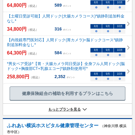
8
月
9
月
10
月
64,800
円
589
（税込）
ポイント
○
○
○
【土曜日受診可能】人間ドック(大腸カメラコース)*鎮静剤追加料金
なし*
8
月
9
月
10
月
34,800
円
316
（税込）
ポイント
○
○
○
【内視鏡専門医対応】人間ドック(胃カメラ)+脳ドックコース*鎮静
剤追加料金なし*
8
月
9
月
10
月
64,300
円
584
（税込）
ポイント
○
○
○
*男女ペア受診*【胃・大腸カメラ同日受診】全身フル人間ドック(脳
ドック+胸腹部CT+乳腺エコー)*鎮静剤使用可*
8
月
9
月
10
月
258,800
円
2,352
（税込）
ポイント
○
○
○
健康保険組合の補助を利用するプランはこちら
もっとプランを見る
ふれあい横浜ホスピタル健康管理センター
（神奈川県 横浜
市中区）