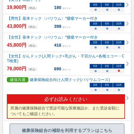
8
月
9
月
10
月
19,900
円
180
（税込）
ポイント
○
○
○
【男性】基本ドック〈バリウム〉*腫瘍マーカー付き
8
月
9
月
10
月
43,800
円
398
（税込）
ポイント
○
○
○
【女性】基本ドック〈バリウム〉*腫瘍マーカー付き
8
月
9
月
10
月
45,800
円
416
（税込）
ポイント
○
○
○
【女性】がんドック(人間ドック+乳がん・子宮がん+各種エコー・C
T検査)
8
月
9
月
10
月
76,000
円
690
（税込）
ポイント
○
○
×
健保共通
健康保険組合向け人間ドック(バリウムコース)
8
月
9
月
10
月
○
○
○
必ずお読みください
所属の健康保険組合で受診可能な医療施設か、また受診金額に
ついてもご確認ください。
健康保険組合の補助を利用するプランはこちら