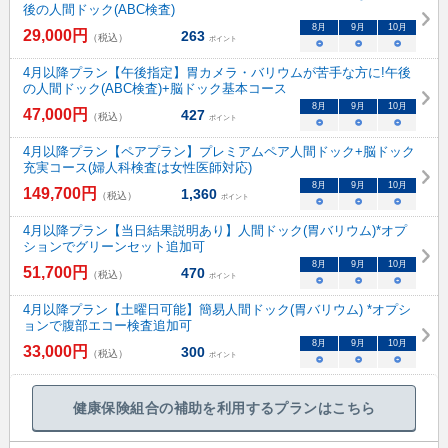
後の人間ドック(ABC検査)
8
月
9
月
10
月
29,000
円
263
（税込）
ポイント
○
○
○
4月以降プラン【午後指定】胃カメラ・バリウムが苦手な方に!午後
の人間ドック(ABC検査)+脳ドック基本コース
8
月
9
月
10
月
47,000
円
427
（税込）
ポイント
○
○
○
4月以降プラン【ペアプラン】プレミアムペア人間ドック+脳ドック
充実コース(婦人科検査は女性医師対応)
8
月
9
月
10
月
149,700
円
1,360
（税込）
ポイント
○
○
○
4月以降プラン【当日結果説明あり】人間ドック(胃バリウム)*オプ
ションでグリーンセット追加可
8
月
9
月
10
月
51,700
円
470
（税込）
ポイント
○
○
○
4月以降プラン【土曜日可能】簡易人間ドック(胃バリウム) *オプシ
ョンで腹部エコー検査追加可
8
月
9
月
10
月
33,000
円
300
（税込）
ポイント
○
○
○
健康保険組合の補助を利用するプランはこちら