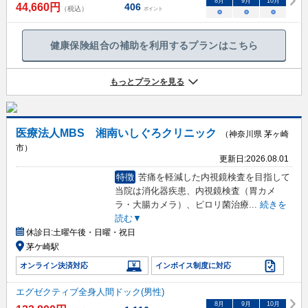
8
月
9
月
10
月
44,660
円
406
（税込）
ポイント
○
○
○
健康保険組合の補助を利用するプランはこちら
もっとプランを見る
医療法人MBS 湘南いしぐろクリニック
（神奈川県 茅ヶ崎
市）
更新日:
2026.08.01
特徴
苦痛を軽減した内視鏡検査を目指して
当院は消化器疾患、内視鏡検査（胃カメ
ラ・大腸カメラ）、ピロリ菌治療
...
続きを
読む▼
休診日:
土曜午後・日曜・祝日
茅ケ崎駅
オンライン決済対応
インボイス制度に対応
エグゼクティブ全身人間ドック(男性)
8
月
9
月
10
月