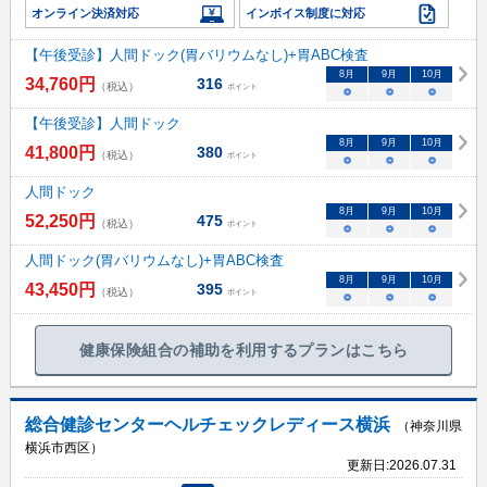
オンライン決済対応
インボイス制度に対応
【午後受診】人間ドック(胃バリウムなし)+胃ABC検査
8
月
9
月
10
月
34,760
円
316
（税込）
ポイント
○
○
○
【午後受診】人間ドック
8
月
9
月
10
月
41,800
円
380
（税込）
ポイント
○
○
○
人間ドック
8
月
9
月
10
月
52,250
円
475
（税込）
ポイント
○
○
○
人間ドック(胃バリウムなし)+胃ABC検査
8
月
9
月
10
月
43,450
円
395
（税込）
ポイント
○
○
○
健康保険組合の補助を利用するプランはこちら
総合健診センターヘルチェックレディース横浜
（神奈川県
横浜市西区）
更新日:
2026.07.31