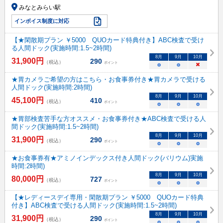
みなとみらい駅
インボイス制度に対応
【★閑散期プラン ￥5000 QUOカード特典付き】ABC検査で受け
る人間ドック(実施時間:1.5~2時間)
8
月
9
月
10
月
31,900
円
290
（税込）
ポイント
○
○
×
★胃カメラご希望の方はこちら・お食事券付き★胃カメラで受ける
人間ドック(実施時間:2時間)
8
月
9
月
10
月
45,100
円
410
（税込）
ポイント
○
○
○
★胃部検査苦手な方オススメ・お食事券付き★ABC検査で受ける人
間ドック(実施時間:1.5~2時間)
8
月
9
月
10
月
31,900
円
290
（税込）
ポイント
○
○
○
★お食事券有★アミノインデックス付き人間ドック(バリウム)実施
時間:2時間)
8
月
9
月
10
月
80,000
円
727
（税込）
ポイント
○
○
○
【★レディースデイ専用・閑散期プラン ￥5000 QUOカード特典
付き】ABC検査で受ける人間ドック(実施時間:1.5~2時間)
8
月
9
月
10
月
31,900
円
290
（税込）
ポイント
○
○
○