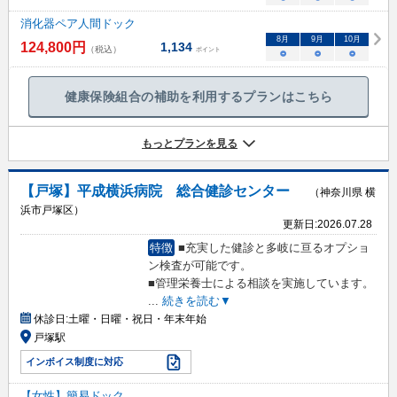
消化器ペア人間ドック
8
月
9
月
10
月
124,800
円
1,134
（税込）
ポイント
○
○
○
健康保険組合の補助を利用するプランはこちら
もっとプランを見る
【戸塚】平成横浜病院 総合健診センター
（神奈川県 横
浜市戸塚区）
更新日:
2026.07.28
特徴
■充実した健診と多岐に亘るオプショ
ン検査が可能です。
■管理栄養士による相談を実施しています。
...
続きを読む▼
休診日:
土曜・日曜・祝日・年末年始
戸塚駅
インボイス制度に対応
【女性】簡易ドック