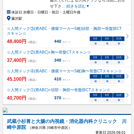
藤沢でCTによる人間ドッグなら当院にお任
せ下さ
...
続きを読む▼
休診日:
水曜日・日曜日・祝日・土曜日午後
藤沢駅
☆人間ドック③(胃ABC・腫瘍マーカー5種)頭部・胸部〜骨盤部CT
スキャン☆
8
月
9
月
10
月
48,400
円
440
（税込）
ポイント
○
○
○
☆人間ドック②(胃ABC)+胸〜骨盤CTスキャン☆
8
月
9
月
10
月
37,400
円
340
（税込）
ポイント
○
○
○
☆人間ドック④(胃ABC・腫瘍マーカー5種)胸〜骨盤CTスキャン☆
8
月
9
月
10
月
45,100
円
410
（税込）
ポイント
○
○
○
☆人間ドック①(胃ABC)+頭部・胸部〜骨盤部CTスキャン☆
8
月
9
月
10
月
40,700
円
370
（税込）
ポイント
○
○
○
武蔵小杉胃と大腸の内視鏡・消化器内科クリニック 川
崎中原院
（神奈川県 川崎市中原区）
更新日:
2026.08.01