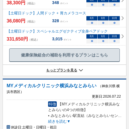
8
月
9
月
10
月
38,300
円
348
（税込）
ポイント
○
○
○
【土曜日ドック】人間ドック + 胃カメラコース
8
月
9
月
10
月
36,080
円
328
（税込）
ポイント
○
○
○
【土曜日ドック】スペシャルエグゼクティブ全身ペアドック
8
月
9
月
10
月
331,650
円
3,015
（税込）
ポイント
○
○
○
健康保険組合の補助を利用するプランはこちら
もっとプランを見る
MYメディカルクリニック横浜みなとみらい
（神奈川県 横
浜市西区）
更新日:
2026.07.22
特徴
【MYメディカルクリニック横浜みな
とみらいの4つの特徴】
• みなとみらい駅直結（みなとみらいセン
...
続きを読む▼
休診日:
土曜日・日曜日・祝日