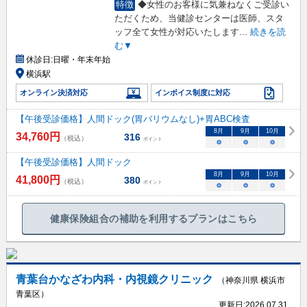
特徴
◆女性のお客様に気兼ねなくご受診い
ただくため、当健診センターは医師、スタ
ッフ全て女性が対応いたします
...
続きを読
む▼
休診日:
日曜・年末年始
横浜駅
オンライン決済対応
インボイス制度に対応
【午後受診価格】人間ドック(胃バリウムなし)+胃ABC検査
8
月
9
月
10
月
34,760
円
316
（税込）
ポイント
○
○
○
【午後受診価格】人間ドック
8
月
9
月
10
月
41,800
円
380
（税込）
ポイント
○
○
○
健康保険組合の補助を利用するプランはこちら
青葉台かなざわ内科・内視鏡クリニック
（神奈川県 横浜市
青葉区）
更新日:
2026.07.31