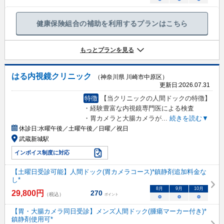
健康保険組合の補助を利用するプランはこちら
もっとプランを見る
はる内視鏡クリニック
（神奈川県 川崎市中原区）
更新日:
2026.07.31
特徴
【当クリニックの人間ドックの特徴】
・経験豊富な内視鏡専門医による検査
・胃カメラと大腸カメラが
...
続きを読む▼
休診日:
水曜午後／土曜午後／日曜／祝日
武蔵新城駅
インボイス制度に対応
【土曜日受診可能】人間ドック(胃カメラコース)*鎮静剤追加料金な
し*
8
月
9
月
10
月
29,800
円
270
（税込）
ポイント
○
○
○
【胃・大腸カメラ同日受診】メンズ人間ドック(腫瘍マーカー付き)*
鎮静剤使用可*