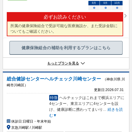
8
月
9
月
10
月
○
○
○
必ずお読みください
所属の健康保険組合で受診可能な医療施設か、また受診金額に
ついてもご確認ください。
健康保険組合の補助を利用するプランはこちら
もっとプランを見る
総合健診センターヘルチェック川崎センター
（神奈川県 川
崎市川崎区）
更新日:
2026.07.31
特徴
ヘルチェックはこれまで横浜エリアに
4センター、東京エリアに4センターを設
け、健康診断に携わってまいり
...
続きを読
む▼
休診日:
日曜日・年末年始
京急川崎駅 / 川崎駅