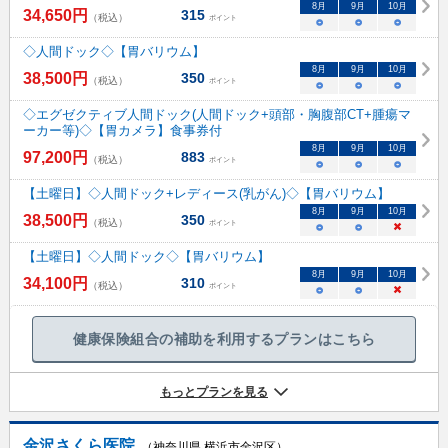
8
月
9
月
10
月
34,650
円
315
（税込）
ポイント
○
○
○
◇人間ドック◇【胃バリウム】
8
月
9
月
10
月
38,500
円
350
（税込）
ポイント
○
○
○
◇エグゼクティブ人間ドック(人間ドック+頭部・胸腹部CT+腫瘍マ
ーカー等)◇【胃カメラ】食事券付
8
月
9
月
10
月
97,200
円
883
（税込）
ポイント
○
○
○
【土曜日】◇人間ドック+レディース(乳がん)◇【胃バリウム】
8
月
9
月
10
月
38,500
円
350
（税込）
ポイント
○
○
×
【土曜日】◇人間ドック◇【胃バリウム】
8
月
9
月
10
月
34,100
円
310
（税込）
ポイント
○
○
×
健康保険組合の補助を利用するプランはこちら
もっとプランを見る
金沢さくら医院
（神奈川県 横浜市金沢区）