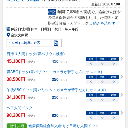
更新日:
2026.07.08
特徴
年間17,820名の実績で、協会けんぽや
各健康保険組合の補助を利用した健診・定
期健診診断・人間ドック
...
続きを読む▼
休診日:
土曜日PM・日曜日・祝日・年末年始
金沢文庫駅
インボイス制度に対応
日帰り人間ドック(胃バリウム検査)
8
月
9
月
10
月
45,100
円
410
（税込）
ポイント
○
○
○
胃ABCドック(胃バリウム・カメラが苦手な方にオススメ)
8
月
9
月
10
月
38,500
円
350
（税込）
ポイント
○
○
○
午後ABCドック(胃バリウム・カメラが苦手な方にオススメ)
8
月
9
月
10
月
34,100
円
310
（税込）
ポイント
○
○
○
ペア人間ドック
8
月
9
月
10
月
90,200
円
820
（税込）
ポイント
○
○
○
健保共通
健康保険組合加入者向け日帰り人間ドック