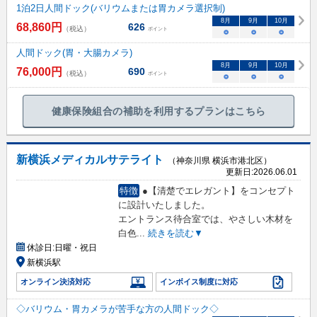
1泊2日人間ドック(バリウムまたは胃カメラ選択制)
8
月
9
月
10
月
68,860
円
626
（税込）
ポイント
○
○
○
人間ドック(胃・大腸カメラ)
8
月
9
月
10
月
76,000
円
690
（税込）
ポイント
○
○
○
健康保険組合の補助を利用するプランはこちら
新横浜メディカルサテライト
（神奈川県 横浜市港北区）
更新日:
2026.06.01
特徴
●【清楚でエレガント】をコンセプト
に設計いたしました。
エントランス待合室では、やさしい木材を
白色
...
続きを読む▼
休診日:
日曜・祝日
新横浜駅
オンライン決済対応
インボイス制度に対応
◇バリウム・胃カメラが苦手な方の人間ドック◇