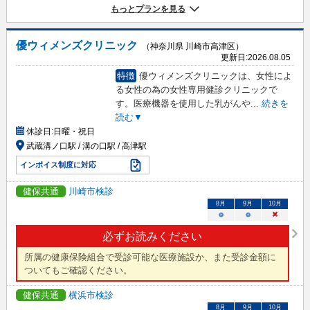
もっとプランを見る
優ウィメンズクリニック
（神奈川県 川崎市高津区）
更新日:
2026.08.05
特徴
優ウィメンズクリニックは、女性によ
る女性の為の女性専用健診クリニックで
す。医療機器を使用した乳がんや
...
続きを
読む▼
休診日:
日曜・祝日
武蔵溝ノ口駅 / 溝の口駅 / 高津駅
インボイス制度に対応
健保共通
川崎市検診
8
月
9
月
10
月
○
○
×
必ずお読みください
所属の健康保険組合で受診可能な医療施設か、また受診金額に
ついてもご確認ください。
健保共通
横浜市検診
8
月
9
月
10
月