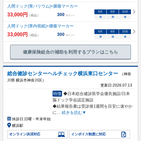
人間ドック(胃バリウム)+腫瘍マーカー
8
月
9
月
10
月
33,000
円
300
（税込）
ポイント
○
○
○
人間ドック(胃内視鏡)+腫瘍マーカー
8
月
9
月
10
月
33,000
円
300
（税込）
ポイント
○
○
○
健康保険組合の補助を利用するプランはこちら
総合健診センターヘルチェック横浜東口センター
（神奈
川県 横浜市神奈川区）
更新日:
2026.07.13
特徴
◆日本総合健診医学会優良施設/日本
脳ドック学会認定施設
◆結果報告書は受診後1週間を目安に速やか
に
...
続きを読む▼
休診日:
日曜・年末年始
横浜駅
オンライン決済対応
インボイス制度に対応