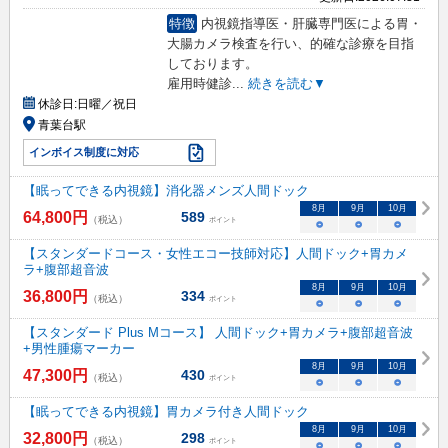
特徴
内視鏡指導医・肝臓専門医による胃・
大腸カメラ検査を行い、的確な診療を目指
しております。
雇用時健診
...
続きを読む▼
休診日:
日曜／祝日
青葉台駅
インボイス制度に対応
【眠ってできる内視鏡】消化器メンズ人間ドック
8
月
9
月
10
月
64,800
円
589
（税込）
ポイント
○
○
○
【スタンダードコース・女性エコー技師対応】人間ドック+胃カメ
ラ+腹部超音波
8
月
9
月
10
月
36,800
円
334
（税込）
ポイント
○
○
○
【スタンダード Plus Mコース】 人間ドック+胃カメラ+腹部超音波
+男性腫瘍マーカー
8
月
9
月
10
月
47,300
円
430
（税込）
ポイント
○
○
○
【眠ってできる内視鏡】胃カメラ付き人間ドック
8
月
9
月
10
月
32,800
円
298
（税込）
ポイント
○
○
○