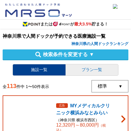
または
が
最大3.5%
貯まる！
神奈川県
で
人間ドック
が予約できる
医療施設
一覧
神奈川県の人間ドックランキング
検索条件を変更する
▼
施設一覧
プラン一覧
113
全
件中
1
〜
50
件表示
MYメディカルクリ
広告
ニック横浜みなとみらい
（
神奈川県
横浜市西区
）
12,320
円～
80,000
円
（税
込）