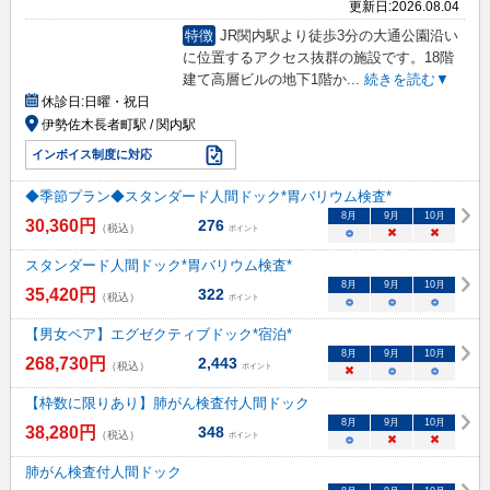
更新日:
2026.08.04
特徴
JR関内駅より徒歩3分の大通公園沿い
に位置するアクセス抜群の施設です。18階
建て高層ビルの地下1階か
...
続きを読む▼
休診日:
日曜・祝日
伊勢佐木長者町駅 / 関内駅
インボイス制度に対応
◆季節プラン◆スタンダード人間ドック*胃バリウム検査*
8
月
9
月
10
月
30,360
円
276
（税込）
ポイント
○
×
×
スタンダード人間ドック*胃バリウム検査*
8
月
9
月
10
月
35,420
円
322
（税込）
ポイント
○
○
○
【男女ペア】エグゼクティブドック*宿泊*
8
月
9
月
10
月
268,730
円
2,443
（税込）
ポイント
×
○
○
【枠数に限りあり】肺がん検査付人間ドック
8
月
9
月
10
月
38,280
円
348
（税込）
ポイント
○
×
×
肺がん検査付人間ドック