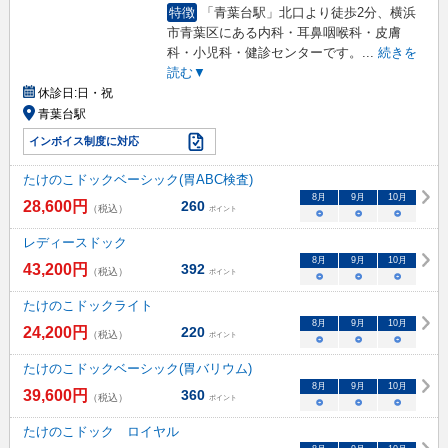
特徴
「青葉台駅」北口より徒歩2分、横浜
市青葉区にある内科・耳鼻咽喉科・皮膚
科・小児科・健診センターです。
...
続きを
読む▼
休診日:
日・祝
青葉台駅
インボイス制度に対応
たけのこドックベーシック(胃ABC検査)
8
月
9
月
10
月
28,600
円
260
（税込）
ポイント
○
○
○
レディースドック
8
月
9
月
10
月
43,200
円
392
（税込）
ポイント
○
○
○
たけのこドックライト
8
月
9
月
10
月
24,200
円
220
（税込）
ポイント
○
○
○
たけのこドックベーシック(胃バリウム)
8
月
9
月
10
月
39,600
円
360
（税込）
ポイント
○
○
○
たけのこドック ロイヤル