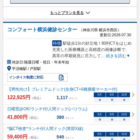
もっとプランを見る
コンフォート横浜健診センター
（神奈川県 横浜市西区）
更新日:
2026.07.30
特徴
駅徒歩1分の好立地！80列CTをはじめ
充実した医療機器と高精度の画像診断で、
異常の早期発見に尽力して
...
続きを読む▼
休診日:
隔週日曜・祝日・年末年始
平沼橋駅 / 戸部駅
インボイス制度に対応
【男性向け】プレミアムドック(全身CT+6種腫瘍マーカー付)
8
月
9
月
10
月
122,925
円
1,117
（税込）
ポイント
○
○
○
日曜受診OK!ランチ付/人間ドック(バリウム)
8
月
9
月
10
月
41,800
円
380
（税込）
ポイント
○
○
○
*脳CT検査*ランチ付/人間ドック(胃部X線)
8
月
9
月
10
月
59,400
円
540
（税込）
ポイント
○
○
○