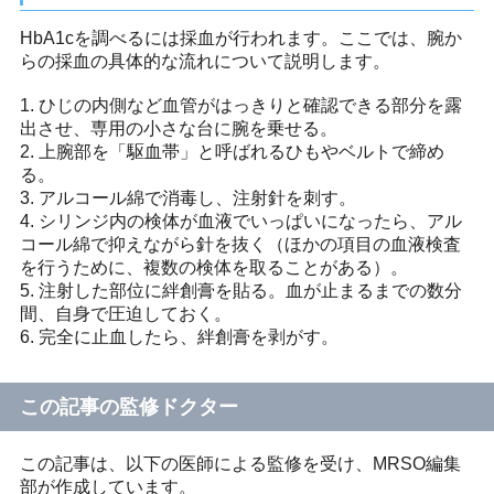
HbA1cを調べるには採血が行われます。ここでは、腕か
らの採血の具体的な流れについて説明します。
1. ひじの内側など血管がはっきりと確認できる部分を露
出させ、専用の小さな台に腕を乗せる。
2. 上腕部を「駆血帯」と呼ばれるひもやベルトで締め
る。
3. アルコール綿で消毒し、注射針を刺す。
4. シリンジ内の検体が血液でいっぱいになったら、アル
コール綿で抑えながら針を抜く（ほかの項目の血液検査
を行うために、複数の検体を取ることがある）。
5. 注射した部位に絆創膏を貼る。血が止まるまでの数分
間、自身で圧迫しておく。
6. 完全に止血したら、絆創膏を剥がす。
この記事の監修ドクター
この記事は、以下の医師による監修を受け、MRSO編集
部が作成しています。