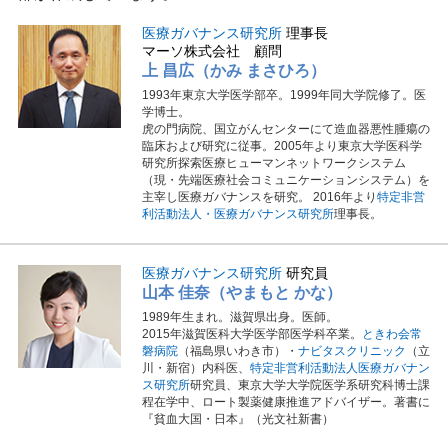
医療ガバナンス研究所
理事長
マーソ株式会社 顧問
上 昌広（かみ まさひろ）
1993年東京大学医学部卒。1999年同大学院修了。医
学博士。
虎の門病院、国立がんセンターにて造血器悪性腫瘍の
臨床および研究に従事。2005年より東京大学医科学
研究所探索医療ヒューマンネットワークシステム
（現・先端医療社会コミュニケーションシステム）を
主宰し医療ガバナンスを研究。 2016年より
特定非営
利活動法人・医療ガバナンス研究所
理事長。
医療ガバナンス研究所
研究員
山本 佳奈（やまもと かな）
1989年生まれ。滋賀県出身。医師。
2015年滋賀医科大学医学部医学科卒業。
ときわ会常
磐病院
（福島県いわき市）・
ナビタスクリニック
（立
川・新宿）内科医、
特定非営利活動法人医療ガバナン
ス研究所
研究員、東京大学大学院医学系研究科博士課
程在学中、ロート製薬健康推進アドバイザー。著書に
『貧血大国・日本』（光文社新書）