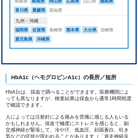
鳥取県
島根県
岡山県
広島県
山口県
徳島県
香川県
愛媛県
高知県
九州・沖縄
福岡県
佐賀県
長崎県
熊本県
大分県
宮崎県
鹿児島県
沖縄県
HbA1c（ヘモグロビンA1c）の長所／短所
HbA1cは、採血で調べることができます。医療機関によ
っても異なりますが、検査結果は採血から通常1時間程度
で確認できます。
人によっては注射針による痛みを苦痛に感じる人もいる
かもしれません。採血で極度にストレスを感じると、副
交感神経が緊張して、冷や汗、低血圧、顔面蒼白、吐き
気などの症状が現われることがあります（「迷走神経反