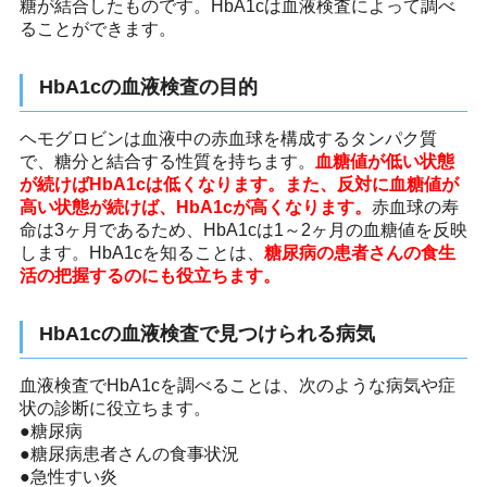
糖が結合したものです。HbA1cは血液検査によって調べ
ることができます。
HbA1cの血液検査の目的
ヘモグロビンは血液中の赤血球を構成するタンパク質
で、糖分と結合する性質を持ちます。
血糖値が低い状態
が続けばHbA1cは低くなります。また、反対に血糖値が
高い状態が続けば、HbA1cが高くなります。
赤血球の寿
命は3ヶ月であるため、HbA1cは1～2ヶ月の血糖値を反映
します。HbA1cを知ることは、
糖尿病の患者さんの食生
活の把握するのにも役立ちます。
HbA1cの血液検査で見つけられる病気
血液検査でHbA1cを調べることは、次のような病気や症
状の診断に役立ちます。
●糖尿病
●糖尿病患者さんの食事状況
●急性すい炎