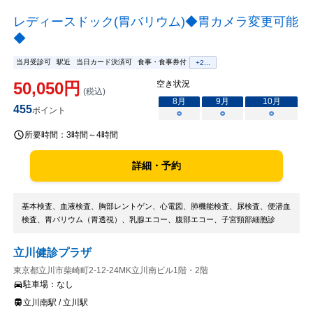
レディースドック(胃バリウム)◆胃カメラ変更可能
◆
当月受診可
駅近
当日カード決済可
食事・食事券付
+
2
...
50,050
円
空き状況
(税込)
8
月
9
月
10
月
455
ポイント
○
○
○
所要時間：
3時間～4時間
詳細・予約
基本検査、血液検査、胸部レントゲン、心電図、肺機能検査、尿検査、便潜血
検査、胃バリウム（胃透視）、乳腺エコー、腹部エコー、子宮頸部細胞診
立川健診プラザ
東京都立川市柴崎町2-12-24MK立川南ビル1階・2階
駐車場：
なし
立川南駅 / 立川駅