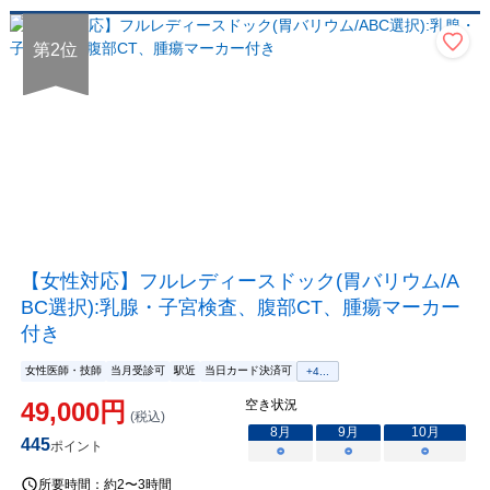
第
2
位
【女性対応】フルレディースドック(胃バリウム/A
BC選択):乳腺・子宮検査、腹部CT、腫瘍マーカー
付き
女性医師・技師
当月受診可
駅近
当日カード決済可
+
4
...
49,000
円
空き状況
(税込)
8
月
9
月
10
月
445
ポイント
○
○
○
所要時間：
約2〜3時間