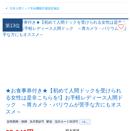
日本人間ドック学会機能評価認定施設
第
13
位
★お食事券付き★【初めて人間ドックを受けられ
る女性は是非こちらを!】お手軽レディース人間ド
ック ～胃カメラ・バリウムが苦手な方にもオス
スメ～
女性医師・技師
当月受診可
駅近
当日カード決済可
+
2
...
空き状況