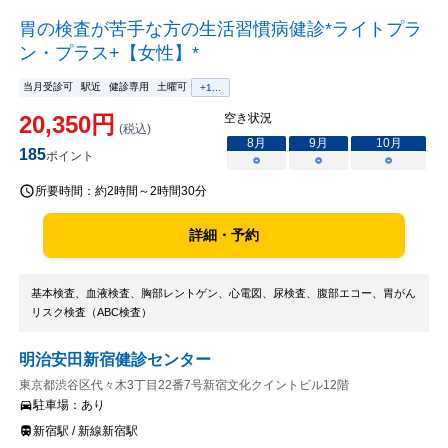
胃の検査が苦手な方の生活習慣病健診*ライトプラ
ン・プラス+【女性】*
当月受診可
駅近
健診専用
土曜可
+
1
...
20,350
円
空き状況
(税込)
8
月
9
月
10
月
185
ポイント
○
○
○
所要時間：
約2時間～2時間30分
詳細・予約
基本検査、血液検査、胸部レントゲン、心電図、尿検査、腹部エコー、胃がん
リスク検査（ABC検査）
明治安田新宿健診センター
東京都渋谷区代々木3丁目22番7号新宿文化クイントビル12階
駐車場：
あり
新宿駅 / 新線新宿駅