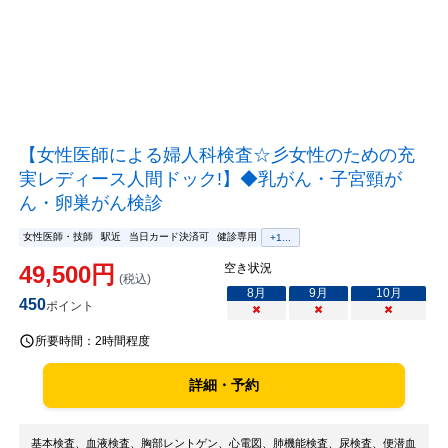
【女性医師による婦人科検査☆彡女性のための充
実レディース人間ドック!】◆乳がん・子宮頸が
ん・卵巣がん検診
女性医師・技師
駅近
当日カード決済可
健診専用
+
1
...
49,500
円
空き状況
(税込)
8
月
9
月
10
月
450
ポイント
×
×
×
所要時間：
2時間程度
詳細・予約
基本検査、血液検査、胸部レントゲン、心電図、肺機能検査、尿検査、便潜血