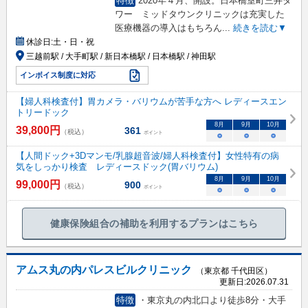
特徴
2020年４月、開設。日本橋室町三井タ
ワー ミッドタウンクリニックは充実した
医療機器の導入はもちろん
...
続きを読む▼
休診日:
土・日・祝
三越前駅 / 大手町駅 / 新日本橋駅 / 日本橋駅 / 神田駅
インボイス制度に対応
【婦人科検査付】胃カメラ・バリウムが苦手な方へ レディースエン
トリードック
8
月
9
月
10
月
39,800
円
361
（税込）
ポイント
○
○
○
【人間ドック+3Dマンモ/乳腺超音波/婦人科検査付】女性特有の病
気をしっかり検査 レディースドック(胃バリウム)
8
月
9
月
10
月
99,000
円
900
（税込）
ポイント
○
○
○
健康保険組合の補助を利用するプランはこちら
アムス丸の内パレスビルクリニック
（東京都 千代田区）
更新日:
2026.07.31
特徴
・東京丸の内北口より徒歩8分・大手