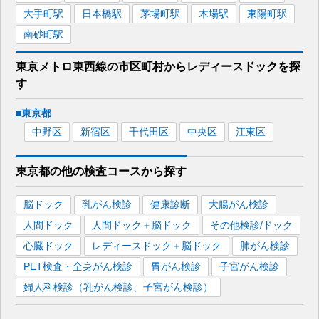
大手町
駅
日本橋
駅
茅場町
駅
木場
駅
東陽町
駅
南砂町
駅
東京メトロ東西線
の市区町村から
レディースドックを
探
す
■
東京都
中野区
新宿区
千代田区
中央区
江東区
東京都
の
他の
検査コースから探す
脳ドック
乳がん検診
健康診断
大腸がん検診
人間ドック
人間ドック＋脳ドック
その他検診/ドック
心臓ドック
レディースドック＋脳ドック
肺がん検診
PET検査・全身がん検診
胃がん検診
子宮がん検診
婦人科検診（乳がん検診、子宮がん検診）