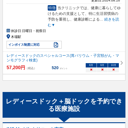
更新日:
2024.08.16
特徴
当クリニックでは、健康に暮らしてゆ
けるための支援として、特に生活習慣病の
予防を重視し、健康診断による
...
続きを読
む▼
休診日:
日曜日・祝祭日
木場駅
インボイス制度に対応
レディースドックのスペシャルコース(胃バリウム・子宮頸がん・マ
ンモグラフィ検査)
8
月
9
月
10
月
57,200
円
520
（税込）
ポイント
×
×
×
レディースドック＋脳ドック
を予約でき
る
医療施設