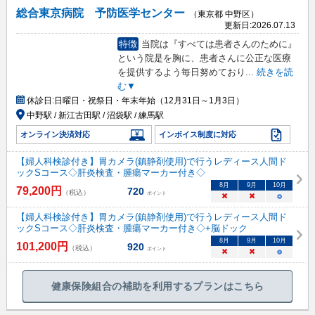
総合東京病院 予防医学センター
（東京都 中野区）
更新日:
2026.07.13
特徴
当院は『すべては患者さんのために』
という院是を胸に、患者さんに公正な医療
を提供するよう毎日努めており
...
続きを読
む▼
休診日:
日曜日・祝祭日・年末年始（12月31日～1月3日）
中野駅 / 新江古田駅 / 沼袋駅 / 練馬駅
オンライン決済対応
インボイス制度に対応
【婦人科検診付き】胃カメラ(鎮静剤使用)で行うレディース人間ド
ックSコース◇肝炎検査・腫瘍マーカー付き◇
8
月
9
月
10
月
79,200
円
720
（税込）
ポイント
×
×
○
【婦人科検診付き】胃カメラ(鎮静剤使用)で行うレディース人間ド
ックSコース◇肝炎検査・腫瘍マーカー付き◇+脳ドック
8
月
9
月
10
月
101,200
円
920
（税込）
ポイント
×
×
○
健康保険組合の補助を利用するプランはこちら