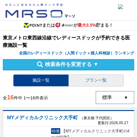
または
が
最大3.5%
貯まる！
東京メトロ東西線沿線
で
レディースドック
が予約できる
医
療施設
一覧
全国のレディースドック（人間ドック＋婦人科検診）ランキング
検索条件を変更する
▼
施設一覧
プラン一覧
16
全
件中
1
〜
16
件表示
MYメディカルクリニック大手町
（東京都 千代田区）
更新日:
2026.05.27
特徴
【MYメディカルクリニック大手町の4