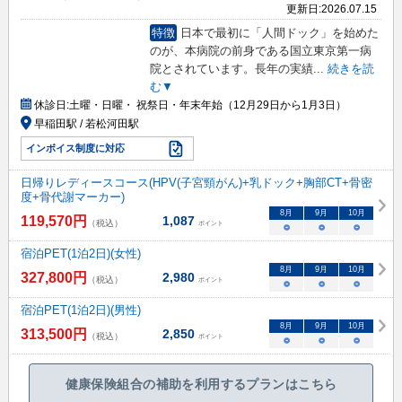
更新日:
2026.07.15
特徴
日本で最初に「人間ドック」を始めた
のが、本病院の前身である国立東京第一病
院とされています。長年の実績
...
続きを読
む▼
休診日:
土曜・日曜・ 祝祭日・年末年始（12月29日から1月3日）
早稲田駅 / 若松河田駅
インボイス制度に対応
日帰りレディースコース(HPV(子宮頸がん)+乳ドック+胸部CT+骨密
度+骨代謝マーカー)
8
月
9
月
10
月
119,570
円
1,087
（税込）
ポイント
○
○
○
宿泊PET(1泊2日)(女性)
8
月
9
月
10
月
327,800
円
2,980
（税込）
ポイント
○
○
○
宿泊PET(1泊2日)(男性)
8
月
9
月
10
月
313,500
円
2,850
（税込）
ポイント
○
○
○
健康保険組合の補助を利用するプランはこちら