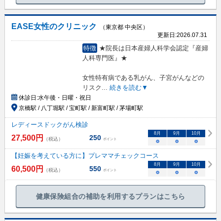
EASE女性のクリニック
（東京都 中央区）
更新日:
2026.07.31
特徴
★院長は日本産婦人科学会認定『産婦
人科専門医』★
女性特有病である乳がん、子宮がんなどの
リスク
...
続きを読む▼
休診日:
水午後・日曜・祝日
京橋駅 / 八丁堀駅 / 宝町駅 / 新富町駅 / 茅場町駅
レディースドックがん検診
8
月
9
月
10
月
27,500
円
250
（税込）
ポイント
○
○
○
【妊娠を考えている方に】プレママチェックコース
8
月
9
月
10
月
60,500
円
550
（税込）
ポイント
○
○
○
健康保険組合の補助を利用するプランはこちら