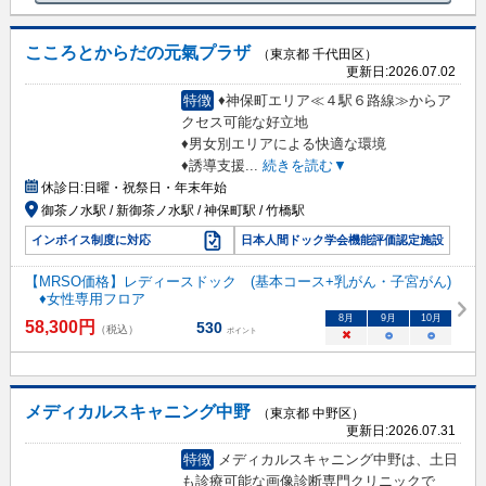
こころとからだの元氣プラザ
（東京都 千代田区）
更新日:
2026.07.02
特徴
♦神保町エリア≪４駅６路線≫からア
クセス可能な好立地
♦男女別エリアによる快適な環境
♦誘導支援
...
続きを読む▼
休診日:
日曜・祝祭日・年末年始
御茶ノ水駅 / 新御茶ノ水駅 / 神保町駅 / 竹橋駅
インボイス制度に対応
日本人間ドック学会機能評価認定施設
【MRSO価格】レディースドック (基本コース+乳がん・子宮がん)
♦女性専用フロア
8
月
9
月
10
月
58,300
円
530
（税込）
ポイント
×
○
○
メディカルスキャニング中野
（東京都 中野区）
更新日:
2026.07.31
特徴
メディカルスキャニング中野は、土日
も診療可能な画像診断専門クリニックで