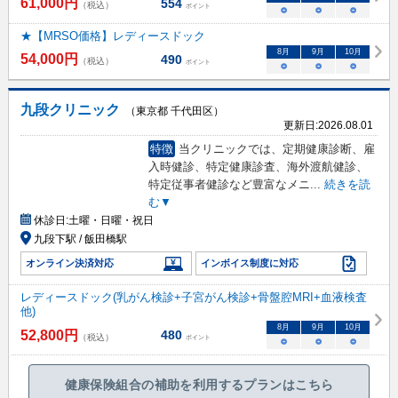
61,000
円
554
（税込）
ポイント
○
○
○
★【MRSO価格】レディースドック
8
月
9
月
10
月
54,000
円
490
（税込）
ポイント
○
○
○
九段クリニック
（東京都 千代田区）
更新日:
2026.08.01
特徴
当クリニックでは、定期健康診断、雇
入時健診、特定健康診査、海外渡航健診、
特定従事者健診など豊富なメニ
...
続きを読
む▼
休診日:
土曜・日曜・祝日
九段下駅 / 飯田橋駅
オンライン決済対応
インボイス制度に対応
レディースドック(乳がん検診+子宮がん検診+骨盤腔MRI+血液検査
他)
8
月
9
月
10
月
52,800
円
480
（税込）
ポイント
○
○
○
健康保険組合の補助を利用するプランはこちら