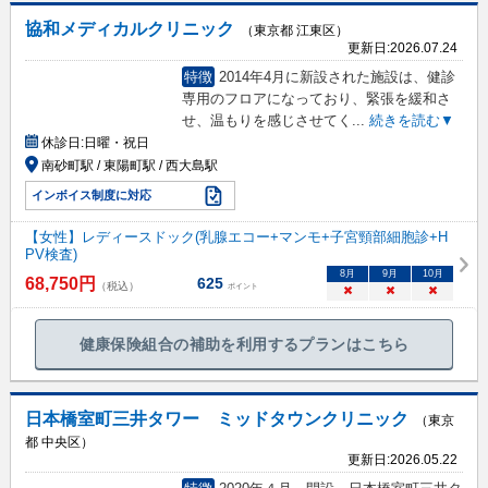
協和メディカルクリニック
（東京都 江東区）
更新日:
2026.07.24
特徴
2014年4月に新設された施設は、健診
専用のフロアになっており、緊張を緩和さ
せ、温もりを感じさせてく
...
続きを読む▼
休診日:
日曜・祝日
南砂町駅 / 東陽町駅 / 西大島駅
インボイス制度に対応
【女性】レディースドック(乳腺エコー+マンモ+子宮頸部細胞診+H
PV検査)
8
月
9
月
10
月
68,750
円
625
（税込）
ポイント
×
×
×
健康保険組合の補助を利用するプランはこちら
日本橋室町三井タワー ミッドタウンクリニック
（東京
都 中央区）
更新日:
2026.05.22