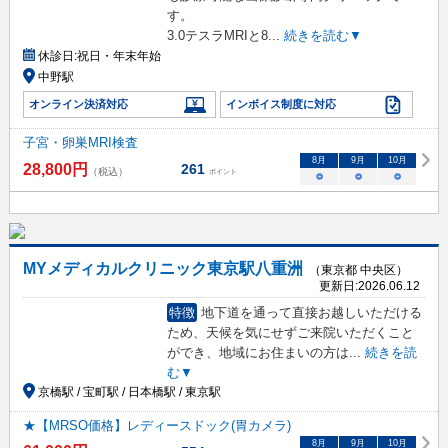
す。
3.0テスラMRIと8
...
続きを読む▼
休診日:
祝日・年末年始
中野駅
オンライン決済対応
インボイス制度に対応
子宮・卵巣MRI検査
8
月
9
月
10
月
28,800
円
261
（税込）
ポイント
○
○
○
MYメディカルクリニック東京駅八重洲
（東京都 中央区）
更新日:
2026.06.12
特徴
地下道を通って直接お越しいただける
ため、天候を気にせずご来院いただくこと
ができ、地域にお住まいの方は
...
続きを読
む▼
京橋駅 / 宝町駅 / 日本橋駅 / 東京駅
★【MRSO価格】レディースドック(胃カメラ)
8
月
9
月
10
月