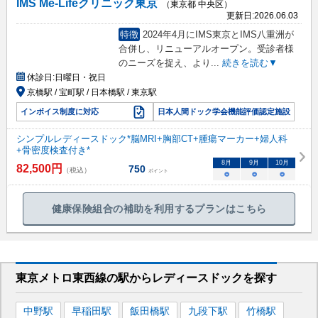
IMS Me-Lifeクリニック東京
（東京都 中央区）
更新日:
2026.06.03
特徴
2024年4月にIMS東京とIMS八重洲が
合併し、リニューアルオープン。受診者様
のニーズを捉え、より
...
続きを読む▼
休診日:
日曜日・祝日
京橋駅 / 宝町駅 / 日本橋駅 / 東京駅
インボイス制度に対応
日本人間ドック学会機能評価認定施設
シンプルレディースドック*脳MRI+胸部CT+腫瘍マーカー+婦人科
+骨密度検査付き*
8
月
9
月
10
月
82,500
円
750
（税込）
ポイント
○
○
○
健康保険組合の補助を利用するプランはこちら
東京メトロ東西線
の駅から
レディースドックを
探す
中野
駅
早稲田
駅
飯田橋
駅
九段下
駅
竹橋
駅