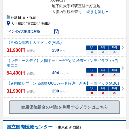
つの特徴】
・地下鉄大手町駅直結の好立地
・大腸内視鏡検査可
...
続きを読む▼
休診日:
日・祝日
大手町駅 / 東京駅 / 神田駅
インボイス制度に対応
【MRSO価格】人間ドック(ABC)
8
月
9
月
10
月
31,900
円
290
（税込）
ポイント
○
○
○
【レディースデイ】人間ドック+子宮がん検査+マンモグラフィ+乳
腺エコー
8
月
9
月
10
月
54,400
円
494
（税込）
ポイント
×
×
×
【★閑散期プラン \5000 QUOカード特典付き★】人間ドック(ABC)
8
月
9
月
10
月
31,900
円
290
（税込）
ポイント
×
×
×
健康保険組合の補助を利用するプランはこちら
国立国際医療センター
（東京都 新宿区）