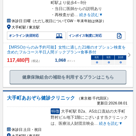
町駅より徒歩4～8分
・当日に医師からの説明あり
・再検査が必
...
続きを読む▼
休診日:
日曜（ただし祝日についてGW・年末年始は休診）
大手町駅 / 東京駅
オンライン決済対応
インボイス制度に対応
【MRSOからのみ予約可能】女性に適した21種のオプション検査を
含めたフルコース半日人間ドックプラン+食事券付
8
月
9
月
10
月
117,480
円
1,068
（税込）
ポイント
○
○
○
健康保険組合の補助を利用するプランはこちら
大手町あおぞら健診クリニック
（東京都 千代田区）
更新日:
2026.08.01
特徴
大手町駅 B2a、A5出口直結の大手町
野村ビル地下1階にございます当クリニック
は、医療法人財団京映会
...
続きを読む▼
休診日:
土日・祝日
大手町駅 / 東京駅