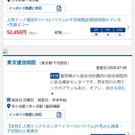
インボイス制度に対応
人間ドック健診Dコース(バリウム)+子宮細胞診(医師採取)+マンモ
+乳腺エコー
8
月
9
月
10
月
52,450
円
476
（税込）
ポイント
×
○
○
東京逓信病院
（東京都 千代田区）
更新日:
2026.07.09
特徴
飯田橋から徒歩10分圏内の総合病院内
にある健診センターです。男女別の人間ド
ックのプランもあり、オプシ
...
続きを読む
▼
休診日:
日曜日、祝祭日、年末年始
市ケ谷駅 / 市ヶ谷駅 / 飯田橋駅
インボイス制度に対応
【女性】人間ドックスタンダードコース(バリウム)※乳がん検査・
子宮頸がん検査付