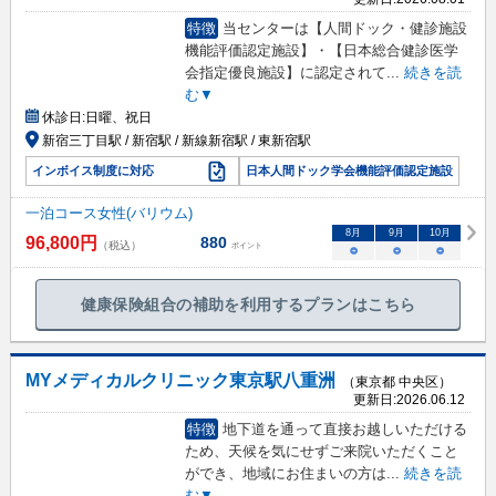
特徴
当センターは【人間ドック・健診施設
機能評価認定施設】・【日本総合健診医学
会指定優良施設】に認定されて
...
続きを読
む▼
休診日:
日曜、祝日
新宿三丁目駅 / 新宿駅 / 新線新宿駅 / 東新宿駅
インボイス制度に対応
日本人間ドック学会機能評価認定施設
一泊コース女性(バリウム)
8
月
9
月
10
月
96,800
円
880
（税込）
ポイント
○
○
○
健康保険組合の補助を利用するプランはこちら
MYメディカルクリニック東京駅八重洲
（東京都 中央区）
更新日:
2026.06.12
特徴
地下道を通って直接お越しいただける
ため、天候を気にせずご来院いただくこと
ができ、地域にお住まいの方は
...
続きを読
む▼