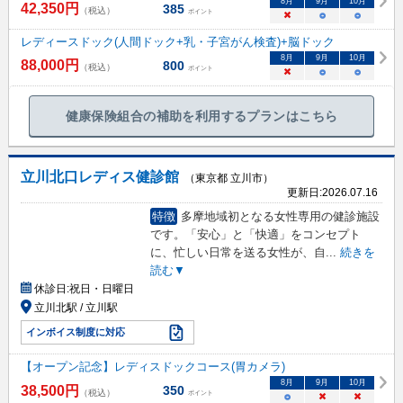
8
月
9
月
10
月
42,350
円
385
（税込）
ポイント
×
○
○
レディースドック(人間ドック+乳・子宮がん検査)+脳ドック
8
月
9
月
10
月
88,000
円
800
（税込）
ポイント
×
○
○
健康保険組合の補助を利用するプランはこちら
立川北口レディス健診館
（東京都 立川市）
更新日:
2026.07.16
特徴
多摩地域初となる女性専用の健診施設
です。「安心」と「快適」をコンセプト
に、忙しい日常を送る女性が、自
...
続きを
読む▼
休診日:
祝日・日曜日
立川北駅 / 立川駅
インボイス制度に対応
【オープン記念】レディスドックコース(胃カメラ)
8
月
9
月
10
月
38,500
円
350
（税込）
ポイント
○
×
×