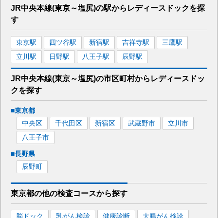
JR中央本線(東京～塩尻)
の駅から
レディースドックを
探
す
東京
駅
四ツ谷
駅
新宿
駅
吉祥寺
駅
三鷹
駅
立川
駅
日野
駅
八王子
駅
辰野
駅
JR中央本線(東京～塩尻)
の市区町村から
レディースドッ
クを
探す
■
東京都
中央区
千代田区
新宿区
武蔵野市
立川市
八王子市
■
長野県
辰野町
東京都
の
他の
検査コースから探す
脳ドック
乳がん検診
健康診断
大腸がん検診