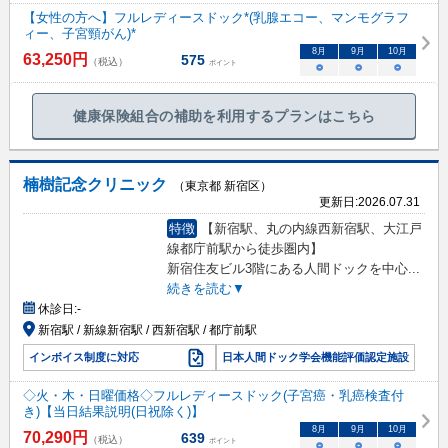
【女性の方へ】フルレディースドック*(乳腺エコー、マンモグラフ
ィー、子宮頸がん)*
8
月
9
月
10
月
63,250
円
575
（税込）
ポイント
○
○
○
健康保険組合の補助を利用するプランはこちら
楠樹記念クリニック
（東京都 新宿区）
更新日:
2026.07.31
特徴
【新宿駅、丸の内線西新宿駅、大江戸
線都庁前駅から徒歩圏内】
新宿住友ビル3階にある人間ドックを中心
...
続きを読む▼
休診日:
-
新宿駅 / 新線新宿駅 / 西新宿駅 / 都庁前駅
インボイス制度に対応
日本人間ドック学会機能評価認定施設
◇火・木・日曜価格◇フルレディースドック(子宮癌・乳癌検査付
き)【当日結果説明(日祝除く)】
8
月
9
月
10
月
70,290
円
639
（税込）
ポイント
○
○
○