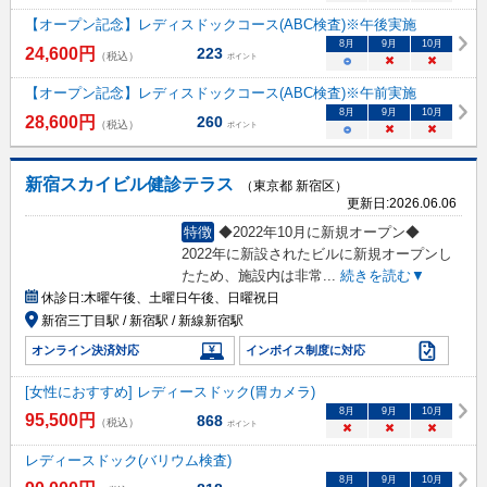
【オープン記念】レディスドックコース(ABC検査)※午後実施
8
月
9
月
10
月
24,600
円
223
（税込）
ポイント
○
×
×
【オープン記念】レディスドックコース(ABC検査)※午前実施
8
月
9
月
10
月
28,600
円
260
（税込）
ポイント
○
×
×
新宿スカイビル健診テラス
（東京都 新宿区）
更新日:
2026.06.06
特徴
◆2022年10月に新規オープン◆
2022年に新設されたビルに新規オープンし
たため、施設内は非常
...
続きを読む▼
休診日:
木曜午後、土曜日午後、日曜祝日
新宿三丁目駅 / 新宿駅 / 新線新宿駅
オンライン決済対応
インボイス制度に対応
[女性におすすめ] レディースドック(胃カメラ)
8
月
9
月
10
月
95,500
円
868
（税込）
ポイント
×
×
×
レディースドック(バリウム検査)
8
月
9
月
10
月