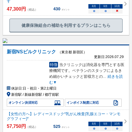
す
8
月
9
月
10
月
47,300
円
430
（税込）
ポイント
○
○
×
健康保険組合の補助を利用するプランはこちら
新宿NSビルクリニック
（東京都 新宿区）
更新日:
2026.07.29
特徴
当クリニックは消化器を専門とする医
療機関です。ベテランのスタッフによるき
め細かいチェックと皆様方との
...
続きを読
む▼
休診日:
日・祝日・第2土曜日
新宿駅 / 新線新宿駅 / 都庁前駅
オンライン決済対応
インボイス制度に対応
【女性の方へ】レディースドック*乳がん検査(乳腺エコー・マンモ
グラフィー)*
8
月
9
月
10
月
57,750
円
525
（税込）
ポイント
○
○
○