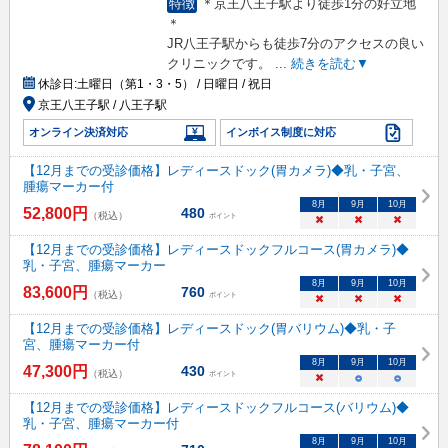
特徴
＊京王八王子駅より徒歩1分の好立地
＊
JR八王子駅からも徒歩7分のアクセスの良い
クリニックです。
...
続きを読む▼
休診日:
土曜日（第1・3・5） / 日曜日 / 祝日
京王八王子駅 / 八王子駅
オンライン決済対応
インボイス制度に対応
【12月までの受診価格】レディースドック(胃カメラ)◆乳・子宮、
腫瘍マーカー付
8
月
9
月
10
月
52,800
円
480
（税込）
ポイント
×
×
×
【12月までの受診価格】レディースドックフルコース(胃カメラ)◆
乳・子宮、腫瘍マーカー
8
月
9
月
10
月
83,600
円
760
（税込）
ポイント
×
×
×
【12月までの受診価格】レディースドック(胃バリウム)◆乳・子
宮、腫瘍マーカー付
8
月
9
月
10
月
47,300
円
430
（税込）
ポイント
×
○
○
【12月までの受診価格】レディースドックフルコース(バリウム)◆
乳・子宮、腫瘍マーカー付
8
月
9
月
10
月