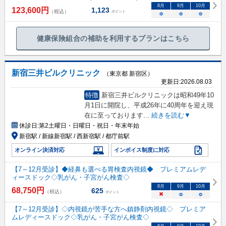
8
月
9
月
10
月
123,600
円
1,123
（税込）
ポイント
○
○
○
健康保険組合の補助を利用するプランはこちら
新宿三井ビルクリニック
（東京都 新宿区）
更新日:
2026.08.03
特徴
新宿三井ビルクリニックは昭和49年10
月1日に開院し、平成26年に40周年を迎え現
在に至っております
...
続きを読む▼
休診日:
第2土曜日・日曜日・祝日・年末年始
新宿駅 / 新線新宿駅 / 西新宿駅 / 都庁前駅
オンライン決済対応
インボイス制度に対応
【7～12月受診】◆経鼻も選べる胃検査内視鏡◆ プレミアムレデ
ィースドック◇乳がん・子宮がん検査◇
8
月
9
月
10
月
68,750
円
625
（税込）
ポイント
×
○
○
【7～12月受診】◇内視鏡が苦手な方へ鎮静剤内視鏡◇ プレミア
ムレディースドック◇乳がん・子宮がん検査◇
8
月
9
月
10
月