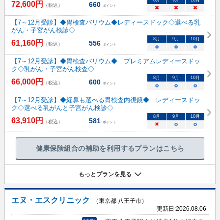
72,600
円
660
（税込）
ポイント
×
×
×
【7～12月受診】◆胃検査バリウム◆レディースドック◇選べる乳
がん・子宮がん検診◇
8
月
9
月
10
月
61,160
円
556
（税込）
ポイント
○
○
○
【7～12月受診】◆胃検査バリウム◆ プレミアムレディースドッ
ク◇乳がん・子宮がん検査◇
8
月
9
月
10
月
66,000
円
600
（税込）
ポイント
○
○
○
【7～12月受診】◆経鼻も選べる胃検査内視鏡◆ レディースドッ
ク◇選べる乳がんと子宮がん検診◇
8
月
9
月
10
月
63,910
円
581
（税込）
ポイント
×
○
○
健康保険組合の補助を利用するプランはこちら
もっとプランを見る
エヌ・エスクリニック
（東京都 八王子市）
更新日:
2026.08.06