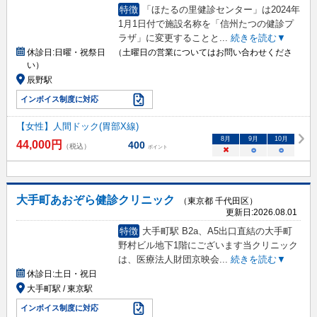
特徴
「ほたるの里健診センター」は2024年
1月1日付で施設名称を「信州たつの健診プ
ラザ」に変更することと
...
続きを読む▼
休診日:
日曜・祝祭日 （土曜日の営業についてはお問い合わせくださ
い）
辰野駅
インボイス制度に対応
【女性】人間ドック(胃部X線)
8
月
9
月
10
月
44,000
円
400
（税込）
ポイント
×
○
○
大手町あおぞら健診クリニック
（東京都 千代田区）
更新日:
2026.08.01
特徴
大手町駅 B2a、A5出口直結の大手町
野村ビル地下1階にございます当クリニック
は、医療法人財団京映会
...
続きを読む▼
休診日:
土日・祝日
大手町駅 / 東京駅
インボイス制度に対応