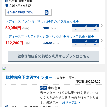
休診日:
日曜・祝日
立川南駅 / 立川駅
インボイス制度に対応
レディースドック(胃バリウム)◆胃カメラ変更可能◆
8
月
9
月
10
月
50,050
円
455
（税込）
ポイント
○
○
○
レディースプレミアムドック(胃バリウム)◆胃カメラ変更可能◆
8
月
9
月
10
月
112,200
円
1,020
（税込）
ポイント
○
○
○
健康保険組合の補助を利用するプランはこちら
野村病院 予防医学センター
（東京都 三鷹市）
更新日:
2026.07.16
特徴
◆特色◆
当センターでは検査結果だけを見るのでは
なく人を総合的に診る医療を行っておりま
す。健診専用
...
続きを読む▼