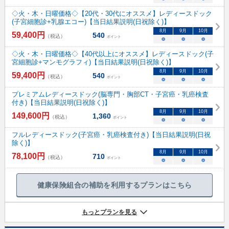
◇火・木・日曜価格◇【20代・30代にオススメ】レディースドック
(子宮細胞診+乳腺エコー)【当日結果説明(日祝除く)】
8
月
9
月
10
月
59,400
円
540
（税込）
ポイント
○
○
○
◇火・木・日曜価格◇【40代以上にオススメ】レディースドック(子
宮細胞診+マンモグラフィ)【当日結果説明(日祝除く)】
8
月
9
月
10
月
59,400
円
540
（税込）
ポイント
○
○
○
プレミアムレディースドック(脳専門・胸部CT・子宮癌・乳癌検査
付き)【当日結果説明(日祝除く)】
8
月
9
月
10
月
149,600
円
1,360
（税込）
ポイント
○
○
○
フルレディースドック(子宮癌・乳癌検査付き)【当日結果説明(日祝
除く)】
8
月
9
月
10
月
78,100
円
710
（税込）
ポイント
○
○
○
健康保険組合の補助を利用するプランはこちら
もっとプランを見る