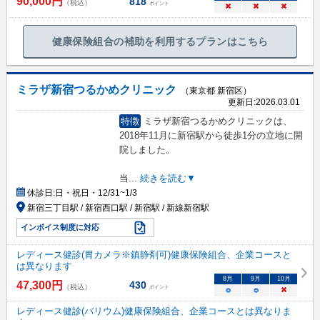
90,000
円
818
（税込）
ポイント
×
×
×
健康保険組合の補助を利用するプランはこちら
ミラザ新宿つるかめクリニック
（東京都 新宿区）
更新日:
2026.03.01
特徴
ミラザ新宿つるかめクリニックは、
2018年11月に新宿駅から徒歩1分の立地に開
院しました。
当
...
続きを読む▼
休診日:
日・祝日・12/31~1/3
新宿三丁目駅 / 新宿西口駅 / 新宿駅 / 新線新宿駅
インボイス制度に対応
レディース健診(胃カメラ※鎮静剤可)健康保険組合、企業コースと
は異なります
8
月
9
月
10
月
47,300
円
430
（税込）
ポイント
○
○
×
レディース健診(バリウム)健康保険組合、企業コースとは異なりま