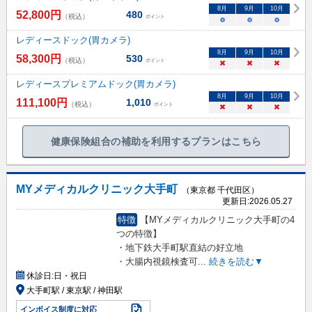
8
月
9
月
10
月
52,800
円
480
（税込）
ポイント
○
○
○
レディースドック(胃カメラ)
8
月
9
月
10
月
58,300
円
530
（税込）
ポイント
×
×
×
レディースプレミアムドック(胃カメラ)
8
月
9
月
10
月
111,100
円
1,010
（税込）
ポイント
×
×
×
健康保険組合の補助を利用するプランはこちら
MYメディカルクリニック大手町
（東京都 千代田区）
更新日:
2026.05.27
特徴
【MYメディカルクリニック大手町の4
つの特徴】
・地下鉄大手町駅直結の好立地
・大腸内視鏡検査可
...
続きを読む▼
休診日:
日・祝日
大手町駅 / 東京駅 / 神田駅
インボイス制度に対応