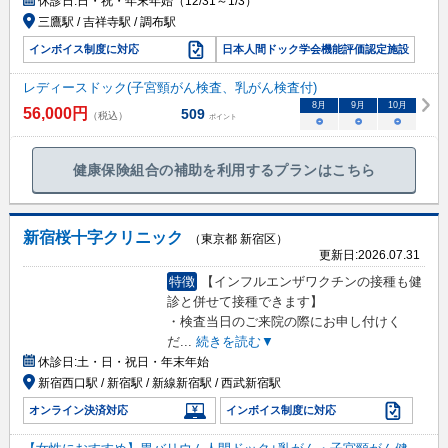
休診日:
日・祝・年末年始（12/31～1/3）
三鷹駅 / 吉祥寺駅 / 調布駅
インボイス制度に対応
日本人間ドック学会機能評価認定施設
レディースドック(子宮頸がん検査、乳がん検査付)
8
月
9
月
10
月
56,000
円
509
（税込）
ポイント
○
○
○
健康保険組合の補助を利用するプランはこちら
新宿桜十字クリニック
（東京都 新宿区）
更新日:
2026.07.31
特徴
【インフルエンザワクチンの接種も健
診と併せて接種できます】
・検査当日のご来院の際にお申し付けく
だ
...
続きを読む▼
休診日:
土・日・祝日・年末年始
新宿西口駅 / 新宿駅 / 新線新宿駅 / 西武新宿駅
オンライン決済対応
インボイス制度に対応