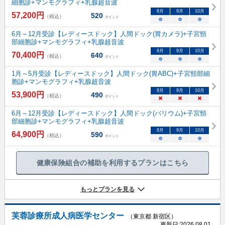
細胞診+マンモグラフィ+乳腺超音波
8
月
9
月
10
月
57,200
円
520
（税込）
ポイント
○
○
○
6月～12月受診【レディースドック】人間ドック(胃カメラ)+子宮頸
部細胞診+マンモグラフィ+乳腺超音波
8
月
9
月
10
月
70,400
円
640
（税込）
ポイント
○
○
○
1月～5月受診【レディースドック】人間ドック(胃ABC)+子宮頸部細
胞診+マンモグラフィ+乳腺超音波
8
月
9
月
10
月
53,900
円
490
（税込）
ポイント
×
×
×
6月～12月受診【レディースドック】人間ドック(バリウム)+子宮頸
部細胞診+マンモグラフィ+乳腺超音波
8
月
9
月
10
月
64,900
円
590
（税込）
ポイント
○
○
○
健康保険組合の補助を利用するプランはこちら
もっとプランを見る
芙蓉診療所成人病医学センター
（東京都 新宿区）
更新日:
2026.08.01