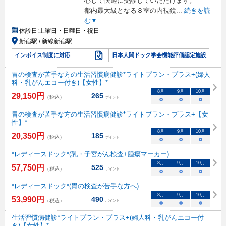
心して快適に受診していただけます。
都内最大級となる８室の内視鏡
...
続きを読
む▼
休診日:
土曜日・日曜日・祝日
新宿駅 / 新線新宿駅
インボイス制度に対応
日本人間ドック学会機能評価認定施設
胃の検査が苦手な方の生活習慣病健診*ライトプラン・プラス+(婦人
科・乳がんエコー付き)【女性】*
8
月
9
月
10
月
29,150
円
265
（税込）
ポイント
○
○
○
胃の検査が苦手な方の生活習慣病健診*ライトプラン・プラス+【女
性】*
8
月
9
月
10
月
20,350
円
185
（税込）
ポイント
○
○
○
*レディースドック*(乳・子宮がん検査+腫瘍マーカー)
8
月
9
月
10
月
57,750
円
525
（税込）
ポイント
○
○
○
*レディースドック*(胃の検査が苦手な方へ)
8
月
9
月
10
月
53,990
円
490
（税込）
ポイント
○
○
○
生活習慣病健診*ライトプラン・プラス+(婦人科・乳がんエコー付
き)【女性】*