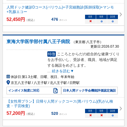
人間ドック健診Dコース(バリウム)+子宮細胞診(医師採取)+マンモ
+乳腺エコー
8
月
9
月
10
月
52,450
円
476
（税込）
ポイント
×
○
○
東海大学医学部付属八王子病院
（東京都 八王子市）
更新日:
2026.07.30
特徴
こころとからだの総合的な健康づくり
をお手伝いし、受診者、職員、地域が満足
する施設をめざします。
...
続きを読む▼
休診日:
第1.3土曜、日曜、祝日、年末年始
京王八王子駅 / 八王子駅 / 北八王子駅 / 日野駅
インボイス制度に対応
日本人間ドック学会機能評価認定施設
【女性用プラン】日帰り人間ドックコース(胃バリウム)(乳がん検
査・子宮検査)
8
月
9
月
10
月
57,200
円
520
（税込）
ポイント
×
×
○