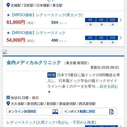
京橋駅 / 宝町駅 / 日本橋駅 / 東京駅
★【MRSO価格】レディースドック(胃カメラ)
8
月
9
月
10
月
61,000
円
554
（税込）
ポイント
○
○
○
★【MRSO価格】レディースドック
8
月
9
月
10
月
54,000
円
490
（税込）
ポイント
○
○
○
金内メディカルクリニック
（東京都 新宿区）
更新日:
2026.08.01
特徴
日本で3番目に脳ドックのMR機器を導
入し、日本脳ドック学会の脳ドックガイド
ラインへ多くのデータを寄与
...
続きを読む
▼
休診日:
日曜・祝日
大久保駅 / 新宿西口駅 / 新宿駅 / 新線新宿駅 / 西武新宿駅
オンライン決済対応
インボイス制度に対応
レディースドック(人間ドック+乳がん・子宮がん検査)