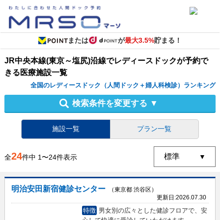
または
が
最大3.5%
貯まる！
JR中央本線(東京～塩尻)沿線
で
レディースドック
が予約で
きる
医療施設
一覧
全国のレディースドック（人間ドック＋婦人科検診）ランキング
検索条件を変更する
▼
施設一覧
プラン一覧
24
全
件中
1
〜
24
件表示
明治安田新宿健診センター
（東京都 渋谷区）
更新日:
2026.07.30
特徴
男女別の広々とした健診フロアで、安