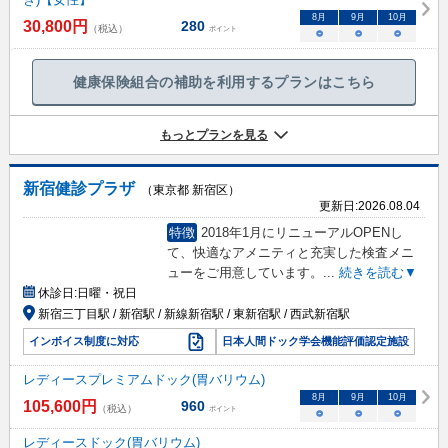
8
月
9
月
10
月
30,800
円
280
（税込）
ポイント
○
○
○
健康保険組合の補助を利用するプランはこちら
もっとプランを見る
新宿健診プラザ
（東京都 新宿区）
更新日:
2026.08.04
特徴
2018年1月にリニューアルOPENし
て、快適なアメニティと充実した検査メニ
ューをご用意しています。
...
続きを読む▼
休診日:
日曜・祝日
新宿三丁目駅 / 新宿駅 / 新線新宿駅 / 東新宿駅 / 西武新宿駅
インボイス制度に対応
日本人間ドック学会機能評価認定施設
レディースプレミアムドック(胃バリウム)
8
月
9
月
10
月
105,600
円
960
（税込）
ポイント
○
○
○
レディースドック(胃バリウム)