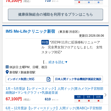
78,100
円
710
（税込）
ポイント
×
○
○
健康保険組合の補助を利用するプランはこちら
IMS Me-Lifeクリニック新宿
（東京都 渋谷区）
更新日:
2026.08.06
特徴
*2023年11月に拡張移転リニューア
ル 完全男女別フロアとなしました 女性
スタッフ対応*
【
...
続きを読む▼
休診日:
土曜PM、日曜、祝日
新宿駅 / 新線新宿駅
インボイス制度に対応
日本人間ドック学会機能評価認定施設
1月～5月受診【レディースドック】人間ドック(胃カメラ)+子宮頸部
細胞診+マンモグラフィ+乳腺超音波
8
月
9
月
10
月
67,100
円
610
（税込）
ポイント
×
×
×
6月～12月受診【レディースドック】人間ドック(胃ABC)+子宮頸部