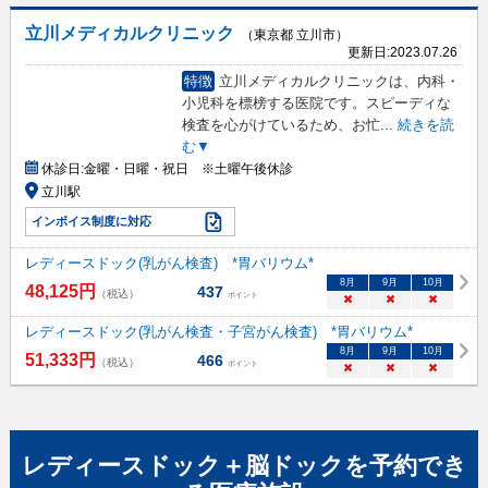
立川メディカルクリニック
（東京都 立川市）
更新日:
2023.07.26
特徴
立川メディカルクリニックは、内科・
小児科を標榜する医院です。スピーディな
検査を心がけているため、お忙
...
続きを読
む▼
休診日:
金曜・日曜・祝日 ※土曜午後休診
立川駅
インボイス制度に対応
レディースドック(乳がん検査) *胃バリウム*
8
月
9
月
10
月
48,125
円
437
（税込）
ポイント
×
×
×
レディースドック(乳がん検査・子宮がん検査) *胃バリウム*
8
月
9
月
10
月
51,333
円
466
（税込）
ポイント
×
×
×
レディースドック＋脳ドック
を予約でき