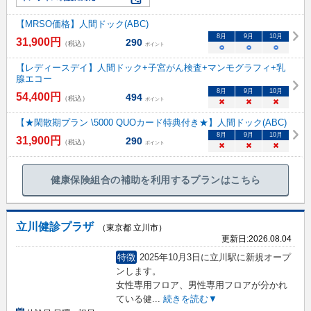
【MRSO価格】人間ドック(ABC)
8
月
9
月
10
月
31,900
円
290
（税込）
ポイント
○
○
○
【レディースデイ】人間ドック+子宮がん検査+マンモグラフィ+乳
腺エコー
8
月
9
月
10
月
54,400
円
494
（税込）
ポイント
×
×
×
【★閑散期プラン \5000 QUOカード特典付き★】人間ドック(ABC)
8
月
9
月
10
月
31,900
円
290
（税込）
ポイント
×
×
×
健康保険組合の補助を利用するプランはこちら
立川健診プラザ
（東京都 立川市）
更新日:
2026.08.04
特徴
2025年10月3日に立川駅に新規オープ
ンします。
女性専用フロア、男性専用フロアが分かれ
ている健
...
続きを読む▼