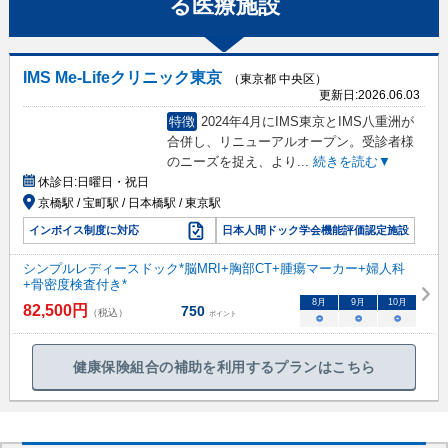
る
医療施設
IMS Me-Lifeクリニック東京
（東京都 中央区）
更新日:
2026.06.03
特徴
2024年4月にIMS東京とIMS八重洲が
合併し、リニューアルオープン。受診者様
のニーズを捉え、より
...
続きを読む▼
休診日:
日曜日・祝日
京橋駅 / 宝町駅 / 日本橋駅 / 東京駅
インボイス制度に対応
日本人間ドック学会機能評価認定施設
シンプルレディースドック*脳MRI+胸部CT+腫瘍マーカー+婦人科
+骨密度検査付き*
8
月
9
月
10
月
82,500
円
750
（税込）
ポイント
○
○
○
健康保険組合の補助を利用するプランはこちら