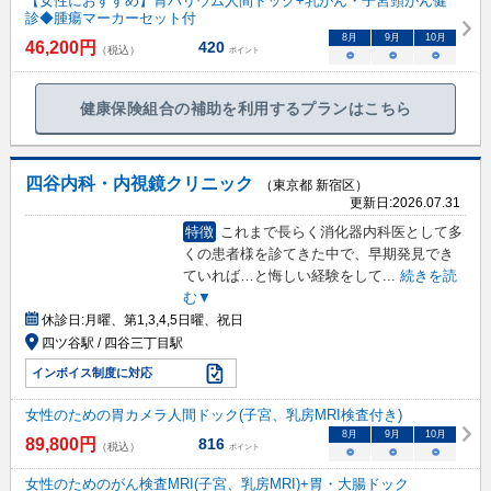
【女性におすすめ】胃バリウム人間ドック+乳がん・子宮頸がん健
診◆腫瘍マーカーセット付
8
月
9
月
10
月
46,200
円
420
（税込）
ポイント
○
○
○
健康保険組合の補助を利用するプランはこちら
四谷内科・内視鏡クリニック
（東京都 新宿区）
更新日:
2026.07.31
特徴
これまで長らく消化器内科医として多
くの患者様を診てきた中で、早期発見でき
ていれば…と悔しい経験をして
...
続きを読
む▼
休診日:
月曜、第1,3,4,5日曜、祝日
四ツ谷駅 / 四谷三丁目駅
インボイス制度に対応
女性のための胃カメラ人間ドック(子宮、乳房MRI検査付き)
8
月
9
月
10
月
89,800
円
816
（税込）
ポイント
○
○
○
女性のためのがん検査MRI(子宮、乳房MRI)+胃・大腸ドック