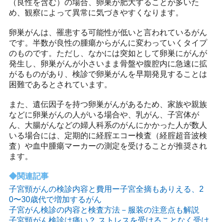
（良性を含む）の場合、卵巣が肥大することが多いた
め、観察によって異常に気づきやすくなります。
卵巣がんは、罹患する可能性が低いと言われているがん
です。半数が良性の腫瘍からがんに変わっていくタイプ
のものです。ただし、なかには突如として卵巣にがんが
発生し、卵巣がんが小さいまま骨盤や腹腔内に急速に拡
がるものがあり、検診で卵巣がんを早期発見することは
困難であるとされています。
また、遺伝因子を持つ卵巣がんがあるため、家族や親族
などに卵巣がんの人がいる場合や、乳がん、子宮体が
ん、大腸がんなどの婦人科系のがんにかかった人が数人
いる場合には、定期的に経腟エコー検査（経腟超音波検
査）や血中腫瘍マーカーの測定を受けることが推奨され
ます。
関連記事
子宮頸がんの検診内容と費用ー子宮全摘もありえる、2
0〜30歳代で増加するがん
子宮がん検診の内容と検査方法－服装の注意点も解説
子宮頸がん検診は痛い？ ストレスを受けることなく受け