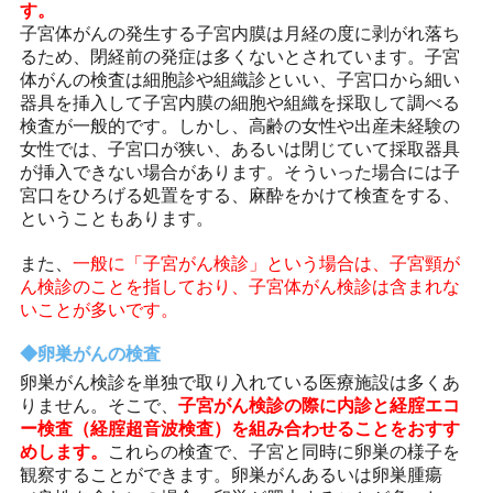
す。
子宮体がんの発生する子宮内膜は月経の度に剥がれ落ち
るため、閉経前の発症は多くないとされています。子宮
体がんの検査は細胞診や組織診といい、子宮口から細い
器具を挿入して子宮内膜の細胞や組織を採取して調べる
検査が一般的です。しかし、高齢の女性や出産未経験の
女性では、子宮口が狭い、あるいは閉じていて採取器具
が挿入できない場合があります。そういった場合には子
宮口をひろげる処置をする、麻酔をかけて検査をする、
ということもあります。
また、
一般に「子宮がん検診」という場合は、子宮頸が
ん検診のことを指しており、子宮体がん検診は含まれな
いことが多いです。
卵巣がんの検査
卵巣がん検診を単独で取り入れている医療施設は多くあ
りません。そこで、
子宮がん検診の際に内診と経腟エコ
ー検査（経腟超音波検査）を組み合わせることをおすす
めします。
これらの検査で、子宮と同時に卵巣の様子を
観察することができます。卵巣がんあるいは卵巣腫瘍