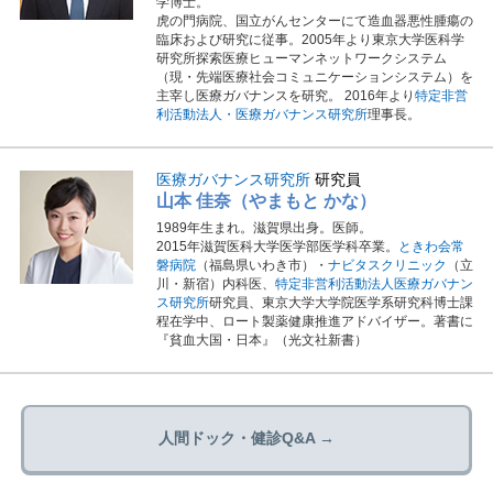
学博士。
虎の門病院、国立がんセンターにて造血器悪性腫瘍の
臨床および研究に従事。2005年より東京大学医科学
研究所探索医療ヒューマンネットワークシステム
（現・先端医療社会コミュニケーションシステム）を
主宰し医療ガバナンスを研究。 2016年より
特定非営
利活動法人・医療ガバナンス研究所
理事長。
医療ガバナンス研究所
研究員
山本 佳奈（やまもと かな）
1989年生まれ。滋賀県出身。医師。
2015年滋賀医科大学医学部医学科卒業。
ときわ会常
磐病院
（福島県いわき市）・
ナビタスクリニック
（立
川・新宿）内科医、
特定非営利活動法人医療ガバナン
ス研究所
研究員、東京大学大学院医学系研究科博士課
程在学中、ロート製薬健康推進アドバイザー。著書に
『貧血大国・日本』（光文社新書）
人間ドック・健診Q&A →