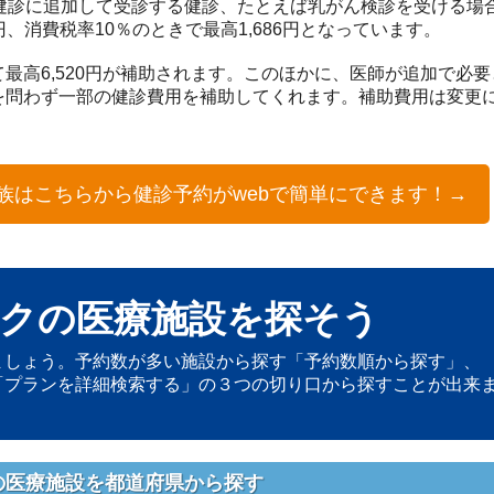
。一般健診に追加して受診する健診、たとえば乳がん検診を受ける場合
円、消費税率10％のときで最高1,686円となっています。
最高6,520円が補助されます。このほかに、医師が追加で必
を問わず一部の健診費用を補助してくれます。補助費用は変更
族はこちらから健診予約がwebで簡単にできます！→
クの医療施設を探そう
ましょう。予約数が多い施設から探す「予約数順から探す」、
「プランを詳細検索する」の３つの切り口から探すことが出来
の医療施設を都道府県から探す