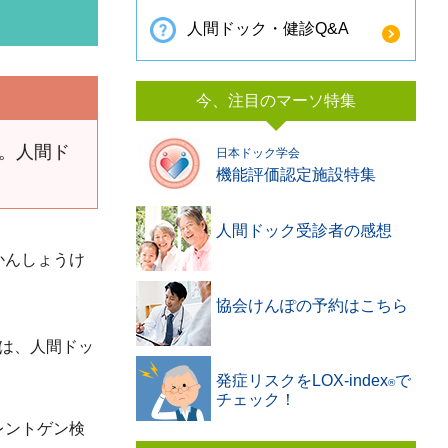
人間ドック・健診Q&A
今、注目のマーソ特集
。人間ド
日本ドック学会
機能評価認定施設特集
人間ドック受診者の感想
かんしょうけ
協会けんぽの予約はこちら
は、人間ドッ
発症リスクをLOX-index
で
®️
チェック！
レントゲン検