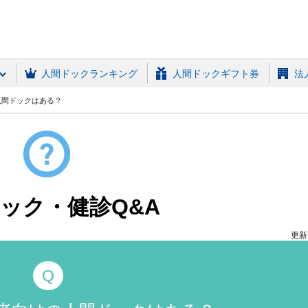
(MRSO)
人間ドックランキング
人間ドックギフト券
法
人間ドックはある？
ック・健診Q&A
更新日