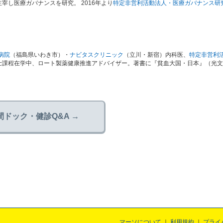
し医療ガバナンスを研究。 2016年より
特定非営利活動法人・医療ガバナンス研
病院
（福島県いわき市）・
ナビタスクリニック
（立川・新宿）内科医、
特定非営利
士課程在学中、ロート製薬健康推進アドバイザー。著書に『貧血大国・日本』（光文
間ドック・健診Q&A →
マーソについて
利用規約
プライ