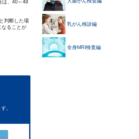
大腸がん検査編
は、40～48
要と判断した場
乳がん検診編
になることが
全身MRI検査編
ます。