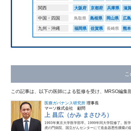
関西
大阪府
京都府
兵庫県
滋
中国・四国
鳥取県
島根県
岡山県
広島
九州・沖縄
福岡県
佐賀県
長崎県
熊本
こ
この記事は、以下の医師による監修を受け、MRSO編集
医療ガバナンス研究所
理事長
マーソ株式会社 顧問
上 昌広（かみ まさひろ）
1993年東京大学医学部卒。1999年同大学院修了。医
虎の門病院、国立がんセンターにて造血器悪性腫瘍の臨