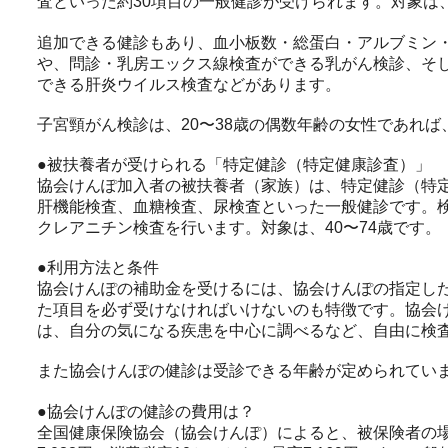
査といった約30項目の一般健診が受けられます。対象は、
追加できる健診もあり、血小板数・総蛋白・アルブミン
や、問診・乳房エックス線検査ができる乳がん検診、そし
できる肝炎ウイルス検査などがあります。
子宮頸がん検診は、20〜38歳の偶数年齢の女性であれ
●被扶養者が受けられる「特定健診（特定健康診査）」
協会けんぽ加入者の被扶養者（家族）は、特定健診（特
肝機能検査、血糖検査、尿検査といった一般健診です。
クレアニチン検査を行います。対象は、40〜74歳です。
●利用方法と条件
協会けんぽの補助金を受けるには、協会けんぽの指定し
た項目を必ず受けなければいけないのも特徴です。協会
は、自分の気になる疾患を中心に調べるなど、自由に検
また協会けんぽの健診は受診できる年齢が定められてい
●協会けんぽの健診の費用は？
全国健康保険協会（協会けんぽ）によると、被保険者の