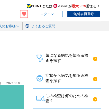
または
が
最大3.5%
貯まる！
ログイン
無料会員登録
人のお客様へ
よくあるご質問
気になる病気を知る＆検
査を探す
症状から病気を知る＆検
査を探す
： 2022.03.08
この検査は何のための検
査？