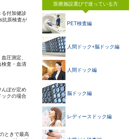
医療施設選びで迷っている方
きる付加健診
s抗原検査が
PET検査編
人間ドック+脳ドック編
、血圧測定、
血検査・血清
人間ドック編
けんぽが定め
脳ドック編
ドックの場合
。
レディースドック編
のときで最高