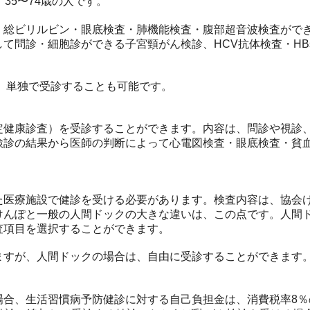
35〜74歳の人です。
・総ビリルビン・眼底検査・肺機能検査・腹部超音波検査がで
て問診・細胞診ができる子宮頸がん検診、HCV抗体検査・HB
ば、単独で受診することも可能です。
定健康診査）を受診することができます。内容は、問診や視診
検診の結果から医師の判断によって心電図検査・眼底検査・貧
た医療施設で健診を受ける必要があります。検査内容は、協会
けんぽと一般の人間ドックの大きな違いは、この点です。人間
査項目を選択することができます。
ますが、人間ドックの場合は、自由に受診することができます
場合、生活習慣病予防健診に対する自己負担金は、消費税率8％