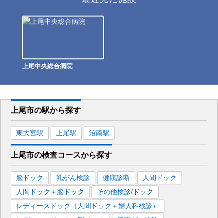
上尾中央総合病院
上尾市
の駅から
探す
東大宮
駅
上尾
駅
沼南
駅
上尾市
の
検査コースから探す
脳ドック
乳がん検診
健康診断
人間ドック
人間ドック＋脳ドック
その他検診/ドック
レディースドック（人間ドック＋婦人科検診）