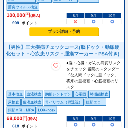
肝炎ウィルス検査
100,000
円
(税込)
8月
9月
10月
909
ポイント
プラン詳細・予約
【男性】三大疾病チェックコース(脳ドック・動脈硬
化セット・心疾患リスク・腫瘍マーカー・PSA付き)
●脳・心臓・がんの病変リスク
をチェック 当院のスタンダー
ドな人間ドックに脳ドック、
将来の脳梗塞・心筋梗塞のリ
スク...
基本検査
血液検査
胸部レントゲン
心電図
肺機能検査
尿検査
便潜血検査
胃バリウム（胃透視）
腹部エコー
頭部MRI・MRA
LOX-index
68,000
円
(税込)
8月
9月
10月
618
ポイント