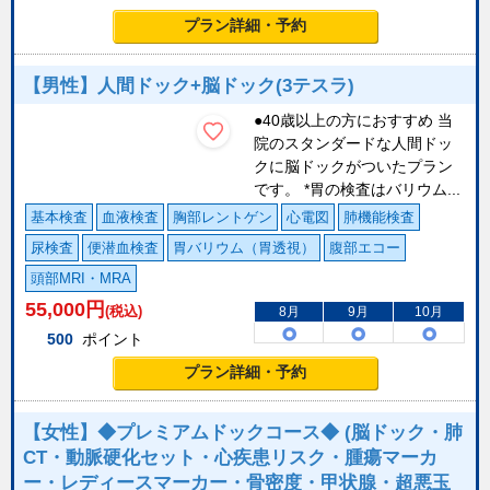
プラン詳細・予約
【男性】人間ドック+脳ドック(3テスラ)
●40歳以上の方におすすめ 当
院のスタンダードな人間ドッ
クに脳ドックがついたプラン
です。 *胃の検査はバリウム...
基本検査
血液検査
胸部レントゲン
心電図
肺機能検査
尿検査
便潜血検査
胃バリウム（胃透視）
腹部エコー
頭部MRI・MRA
55,000
円
(税込)
8月
9月
10月
500
ポイント
プラン詳細・予約
【女性】◆プレミアムドックコース◆ (脳ドック・肺
CT・動脈硬化セット・心疾患リスク・腫瘍マーカ
ー・レディースマーカー・骨密度・甲状腺・超悪玉