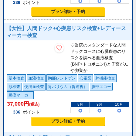
336
ポイント
プラン詳細・予約
【女性】人間ドック+心疾患リスク検査+レディース
マーカー検査
◇当院のスタンダードな人間
ドックコースに心臓疾患のリ
スクを調べる血液検査
(BNP+トロポニンI)と子宮がん
や卵巣が...
基本検査
血液検査
胸部レントゲン
心電図
肺機能検査
尿検査
便潜血検査
胃バリウム（胃透視）
腹部エコー
腫瘍マーカー
37,000
円
(税込)
8月
9月
10月
336
ポイント
プラン詳細・予約