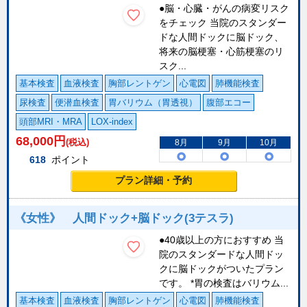
●脳・心臓・がんの病変リスク
をチェック 当院のスタンダー
ドな人間ドックに脳ドック、
将来の脳梗塞・心筋梗塞のリ
スク...
基本検査
血液検査
胸部レントゲン
心電図
肺機能検査
尿検査
便潜血検査
胃バリウム（胃透視）
腹部エコー
頭部MRI・MRA
LOX-index
68,000
円
(税込)
8月
9月
10月
618
ポイント
プラン詳細・予約
《女性》 人間ドック+脳ドック(3テスラ)
●40歳以上の方におすすめ 当
院のスタンダードな人間ドッ
クに脳ドックがついたプラン
です。 *胃の検査はバリウム...
基本検査
血液検査
胸部レントゲン
心電図
肺機能検査