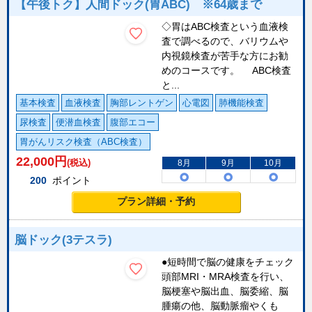
【午後トク】人間ドック(胃ABC) ※64歳まで
◇胃はABC検査という血液検
査で調べるので、バリウムや
内視鏡検査が苦手な方にお勧
めのコースです。 ABC検査
と...
基本検査
血液検査
胸部レントゲン
心電図
肺機能検査
尿検査
便潜血検査
腹部エコー
胃がんリスク検査（ABC検査）
22,000
円
(税込)
8月
9月
10月
200
ポイント
プラン詳細・予約
脳ドック(3テスラ)
●短時間で脳の健康をチェック
頭部MRI・MRA検査を行い、
脳梗塞や脳出血、脳委縮、脳
腫瘍の他、脳動脈瘤やくも