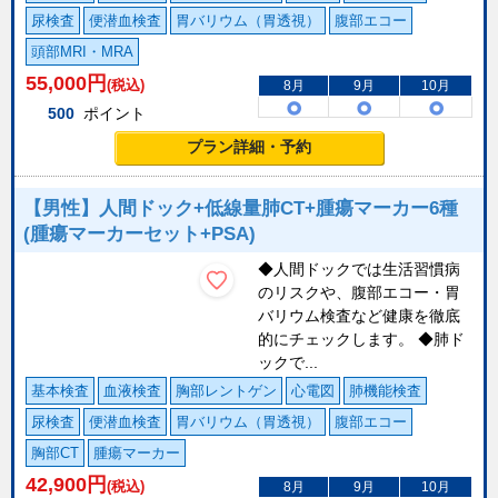
尿検査
便潜血検査
胃バリウム（胃透視）
腹部エコー
頭部MRI・MRA
55,000
円
(税込)
8月
9月
10月
500
ポイント
プラン詳細・予約
【男性】人間ドック+低線量肺CT+腫瘍マーカー6種
(腫瘍マーカーセット+PSA)
◆人間ドックでは生活習慣病
のリスクや、腹部エコー・胃
バリウム検査など健康を徹底
的にチェックします。 ◆肺ド
ックで...
基本検査
血液検査
胸部レントゲン
心電図
肺機能検査
尿検査
便潜血検査
胃バリウム（胃透視）
腹部エコー
胸部CT
腫瘍マーカー
42,900
円
(税込)
8月
9月
10月