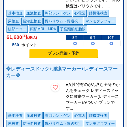
クがついたプランです。 *胃の
検査はバリウムです。 ...
基本検査
血液検査
胸部レントゲン
心電図
肺機能検査
尿検査
便潜血検査
胃バリウム（胃透視）
マンモグラフィー
腹部エコー
頭部MRI・MRA
子宮頸部細胞診
61,600
円
(税込)
8月
9月
10月
560
ポイント
プラン詳細・予約
❖レディースドック+腫瘍マーカー+レディースマー
カー❖
●女性特有のがん含む全身のが
んをチェック レディースドッ
クに腫瘍マーカー(レディース
マーカー)がついたプランで
す...
基本検査
血液検査
胸部レントゲン
心電図
肺機能検査
尿検査
便潜血検査
胃バリウム（胃透視）
マンモグラフィー