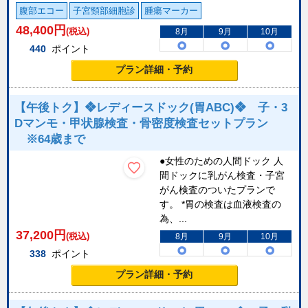
腹部エコー
子宮頸部細胞診
腫瘍マーカー
48,400
円
(税込)
8月
9月
10月
440
ポイント
プラン詳細・予約
【午後トク】❖レディースドック(胃ABC)❖ 子・3
Dマンモ・甲状腺検査・骨密度検査セットプラン
※64歳まで
●女性のための人間ドック 人
間ドックに乳がん検査・子宮
がん検査のついたプランで
す。 *胃の検査は血液検査の
為、...
37,200
円
(税込)
8月
9月
10月
338
ポイント
プラン詳細・予約