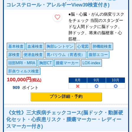
コレステロール・アレルギーView39検査付き)
●脳・心臓・がんの病変リスク
をチェック 当院のスタンダー
ドな人間ドックに脳ドック、
肺ドック、将来の脳梗塞・心
筋梗...
基本検査
血液検査
胸部レントゲン
心電図
肺機能検査
尿検査
便潜血検査
胃バリウム（胃透視）
腹部エコー
頭部MRI・MRA
胸部CT
腫瘍マーカー
LOX-index
肝炎ウィルス検査
100,000
円
(税込)
8月
9月
10月
909
ポイント
プラン詳細・予約
《女性》三大疾病チェックコース(脳ドック・動脈硬
化セット・心疾患リスク・腫瘍マーカー・レディー
スマーカー付き)