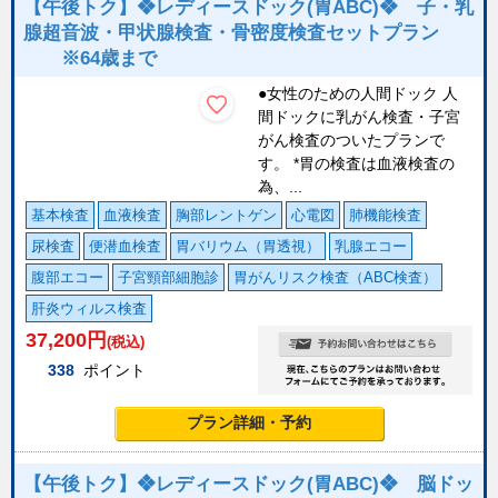
【午後トク】❖レディースドック(胃ABC)❖ 子・乳
腺超音波・甲状腺検査・骨密度検査セットプラン
※64歳まで
●女性のための人間ドック 人
間ドックに乳がん検査・子宮
がん検査のついたプランで
す。 *胃の検査は血液検査の
為、...
基本検査
血液検査
胸部レントゲン
心電図
肺機能検査
尿検査
便潜血検査
胃バリウム（胃透視）
乳腺エコー
腹部エコー
子宮頸部細胞診
胃がんリスク検査（ABC検査）
肝炎ウィルス検査
37,200
円
(税込)
338
ポイント
プラン詳細・予約
【午後トク】❖レディースドック(胃ABC)❖ 脳ドッ