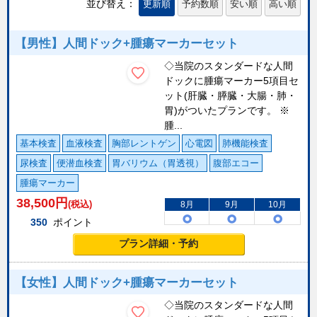
並び替え：
更新順
予約数順
安い順
高い順
【男性】人間ドック+腫瘍マーカーセット
◇当院のスタンダードな人間
ドックに腫瘍マーカー5項目セ
ット(肝臓・膵臓・大腸・肺・
胃)がついたプランです。 ※
腫...
基本検査
血液検査
胸部レントゲン
心電図
肺機能検査
尿検査
便潜血検査
胃バリウム（胃透視）
腹部エコー
腫瘍マーカー
38,500
円
(税込)
8月
9月
10月
350
ポイント
プラン詳細・予約
【女性】人間ドック+腫瘍マーカーセット
◇当院のスタンダードな人間