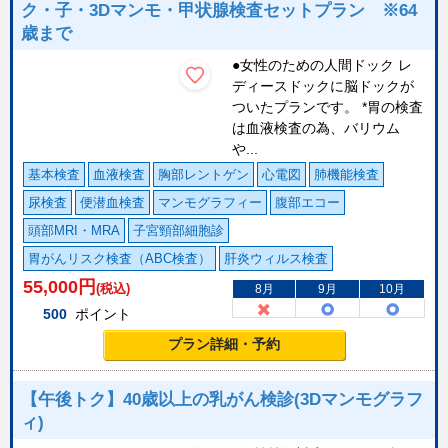
ク・子・3Dマンモ・甲状腺検査セットプラン ※64
歳まで
●女性のための人間ドック レ
ディースドックに脳ドックが
ついたプランです。 *胃の検査
は血液検査の為、バリウム
や...
基本検査
血液検査
胸部レントゲン
心電図
肺機能検査
尿検査
便潜血検査
マンモグラフィー
腹部エコー
頭部MRI・MRA
子宮頸部細胞診
胃がんリスク検査（ABC検査）
肝炎ウィルス検査
55,000
円
(税込)
8月
9月
10月
500
ポイント
プラン詳細・予約
【午後トク】40歳以上の乳がん検診(3Dマンモグラフ
ィ)