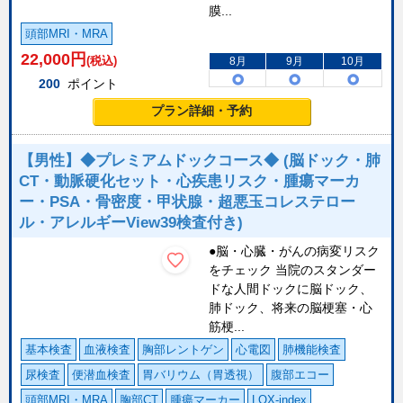
膜...
頭部MRI・MRA
22,000
円
(税込)
8月
9月
10月
200
ポイント
プラン詳細・予約
【男性】◆プレミアムドックコース◆ (脳ドック・肺
CT・動脈硬化セット・心疾患リスク・腫瘍マーカ
ー・PSA・骨密度・甲状腺・超悪玉コレステロー
ル・アレルギーView39検査付き)
●脳・心臓・がんの病変リスク
をチェック 当院のスタンダー
ドな人間ドックに脳ドック、
肺ドック、将来の脳梗塞・心
筋梗...
基本検査
血液検査
胸部レントゲン
心電図
肺機能検査
尿検査
便潜血検査
胃バリウム（胃透視）
腹部エコー
頭部MRI・MRA
胸部CT
腫瘍マーカー
LOX-index