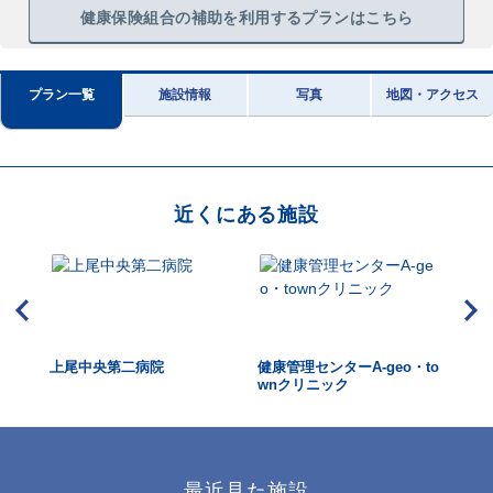
健康保険組合の補助を利用するプランはこちら
プラン一覧
施設情報
写真
地図・アクセス
近くにある施設
院
上尾中央第二病院
健康管理センターA-geo・to
上
wnクリニック
最近見た施設