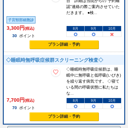
台 詳細は当院からの”予約確
認”連絡の際ご案内させていた
だきます。 ●検...
子宮頸部細胞診
3,300
円
(税込)
8月
9月
10月
30
ポイント
プラン詳細・予約
◇睡眠時無呼吸症候群スクリーニング検査◇
◇睡眠時無呼吸症候群は、睡
眠中に無呼吸と低呼吸(いびき)
を繰り返す病気です。 ◇寝て
いる間の呼吸状態に私たちは
な...
7,700
円
(税込)
8月
9月
10月
70
ポイント
プラン詳細・予約