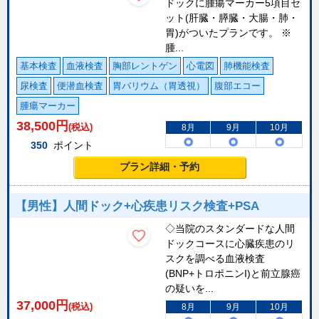
ドックに腫瘍マーカー5項目セ
ット(肝臓・膵臓・大腸・肺・
胃)がついたプランです。 ※
腫...
基本検査
血液検査
胸部レントゲン
心電図
肺機能検査
尿検査
便潜血検査
胃バリウム（胃透視）
腹部エコー
腫瘍マーカー
38,500
円
(税込)
8月
9月
10月
350
ポイント
プラン詳細・予約
【男性】人間ドック+心疾患リスク検査+PSA
◇当院のスタンダードな人間
ドックコースに心臓疾患のリ
スクを調べる血液検査
(BNP+トロポニンI)と前立腺癌
の疑いを...
37,000
円
(税込)
8月
9月
10月