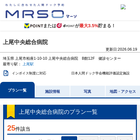
または
が
最大3.5%
貯まる！
上尾中央総合病院
更新日:
2026.06.19
埼玉県
上尾市柏座1-10-10
上尾中央総合病院 B館12F 健診センター
最寄り駅：
上尾駅
インボイス制度に対応
日本人間ドック学会機能評価認定施設
プラン一覧
施設情報
写真
地図・アクセス
上尾中央総合病院
のプラン一覧
25
件該当