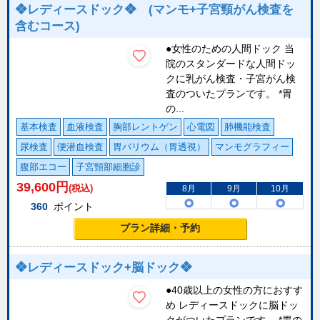
❖レディースドック❖ (マンモ+子宮頸がん検査を
含むコース)
●女性のための人間ドック 当
院のスタンダードな人間ドッ
クに乳がん検査・子宮がん検
査のついたプランです。 *胃
の...
基本検査
血液検査
胸部レントゲン
心電図
肺機能検査
尿検査
便潜血検査
胃バリウム（胃透視）
マンモグラフィー
腹部エコー
子宮頸部細胞診
39,600
円
(税込)
8月
9月
10月
360
ポイント
プラン詳細・予約
❖レディースドック+脳ドック❖
●40歳以上の女性の方におすす
め レディースドックに脳ドッ