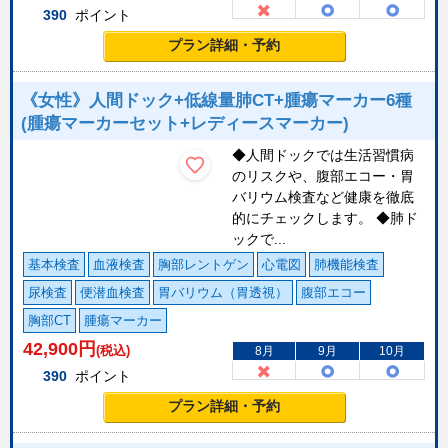
390
ポイント
プラン詳細・予約
《女性》人間ドック+低線量肺CT+腫瘍マーカー6種
(腫瘍マーカーセット+レディースマーカー)
◆人間ドックでは生活習慣病
のリスクや、腹部エコー・胃
バリウム検査など健康を徹底
的にチェックします。 ◆肺ド
ックで...
基本検査
血液検査
胸部レントゲン
心電図
肺機能検査
尿検査
便潜血検査
胃バリウム（胃透視）
腹部エコー
胸部CT
腫瘍マーカー
42,900
円
(税込)
8月
9月
10月
390
ポイント
プラン詳細・予約