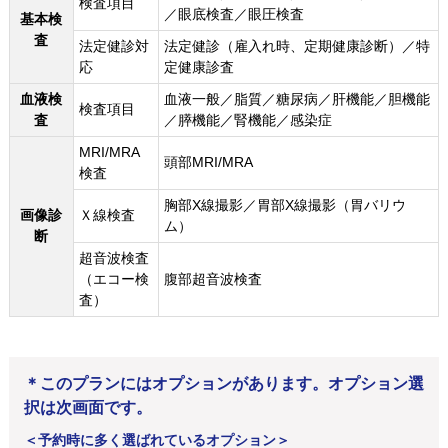
検査項目
／眼底検査／眼圧検査
基本検
査
法定健診対
法定健診（雇入れ時、定期健康診断）／特
応
定健康診査
血液検
血液一般／脂質／糖尿病／肝機能／胆機能
検査項目
査
／膵機能／腎機能／感染症
MRI/MRA
頭部MRI/MRA
検査
胸部X線撮影／胃部X線撮影（胃バリウ
画像診
Ｘ線検査
ム）
断
超音波検査
（エコー検
腹部超音波検査
査）
＊このプランにはオプションがあります。オプション選
択は次画面です。
＜予約時に多く選ばれているオプション＞