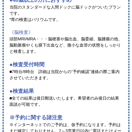
●40歳以上の方におすすめ
当院のスタンダードな人間ドックに脳ドックがついたプラン
です。
*胃の検査はバリウムです。
《脳検査》
頭部MRI/MRA・・・脳梗塞や脳出血、脳委縮、脳腫瘍の他、
脳動脈瘤やくも膜下出血など、微小な血管の状態をしっかり
と検査します。
●検査受付時間
■7時台/8時台 詳細は当院からの”予約確認”連絡の際ご案内
させていただきます。
●検査結果
■全ての結果は後日郵送いたします。希望者のみ後日の結果
面談が可能です。
※予約に関する諸注意
※インターネットでのご予約は、仮予約になります。予約は
まだ確定しておりません。2～3営業日以内に電話またはメー