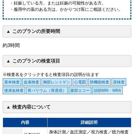
・妊娠している方、または妊娠の可能性がある方。
・服用中の薬のある方は、かかりつけ医にご相談ください。
このプランの所要時間
約3時間
このプランの検査項目
※検査名をクリックすると検査項目の説明が出ます
基本検査
血液検査
胸部レントゲン
心電図
肺機能検査
尿検査
便潜血検査
胃バリウム（胃透視）
腹部エコー
頭部MRI・MRA
検査内容について
内容
詳細説明
身体計測／血圧測定／視力検査／聴力検査