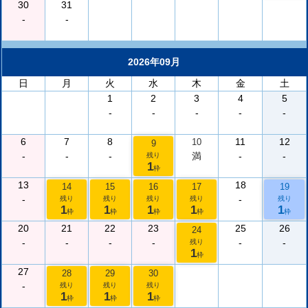
30
31
-
-
2026年09月
日
月
火
水
木
金
土
1
2
3
4
5
-
-
-
-
-
6
7
8
11
12
10
9
-
-
-
満
-
-
残り
1
枠
13
18
14
15
16
17
19
-
-
残り
残り
残り
残り
残り
1
1
1
1
1
枠
枠
枠
枠
枠
20
21
22
23
25
26
24
-
-
-
-
-
-
残り
1
枠
27
28
29
30
-
残り
残り
残り
1
1
1
枠
枠
枠