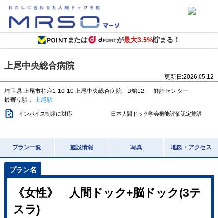
または
が
最大3.5%
貯まる！
上尾中央総合病院
更新日:
2026.05.12
埼玉県
上尾市柏座1-10-10
上尾中央総合病院 B館12F 健診センター
最寄り駅：
上尾駅
インボイス制度に対応
日本人間ドック学会機能評価認定施設
プラン一覧
施設情報
写真
地図・アクセス
《女性》 人間ドック+脳ドック(3テ
スラ)