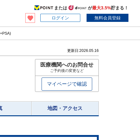
または
が
最大3.5%
貯まる！
ログイン
無料会員登録
PSA)
更新日:
2026.05.16
医療機関へのお問合せ
ご予約後の変更など
マイページで確認
真
地図・アクセス