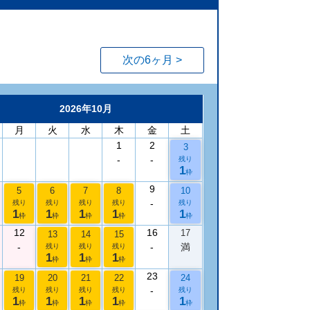
次の6ヶ月 >
2026年10月
月
火
水
木
金
土
1
2
3
-
-
残り
1
枠
9
5
6
7
8
10
-
残り
残り
残り
残り
残り
1
1
1
1
1
枠
枠
枠
枠
枠
12
16
17
13
14
15
-
-
満
残り
残り
残り
1
1
1
枠
枠
枠
23
19
20
21
22
24
-
残り
残り
残り
残り
残り
1
1
1
1
1
枠
枠
枠
枠
枠