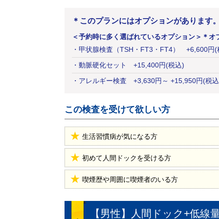
＊このプランにはオプションがあります
＜予約時に多く選ばれているオプション＞
＊オ
・
甲状腺検査（TSH・FT3・FT4）
+
6,600
円
・
動脈硬化セット
+
15,400
円
(税込)
・
アレルギー検査
+
3,630
円
～ +15,950円(税込
この検査を受けて欲しい方
生活習慣病が気になる方
初めて人間ドックを受ける方
喫煙歴や周囲に喫煙者のいる方
【男性】人間ドック+低線量肺