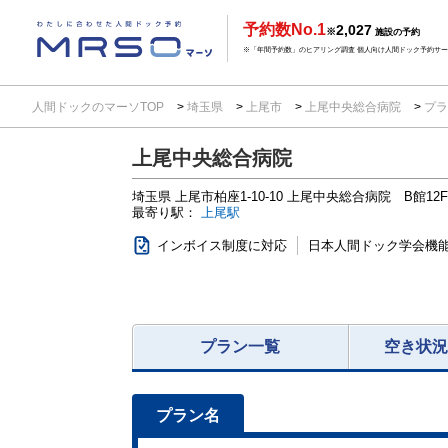
予約数No.1
2,027
※
施設の予約
※「年間予約数」のヒアリング調査 個人向け人間ドック予約サービ
人間ドックのマーソTOP
埼玉県
上尾市
上尾中央総合病院
プラ
上尾中央総合病院
埼玉県
上尾市柏座1-10-10
上尾中央総合病院 B館12
最寄り駅：
上尾駅
インボイス制度に対応
日本人間ドック学会機
プラン一覧
空き状