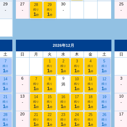
29
27
30
25
28
29
-
-
-
-
残り
残り
1
1
枠
枠
2026年12月
土
日
月
火
水
木
金
土
日
7
1
2
3
4
5
残り
残り
残り
残り
残り
残り
1
1
1
1
1
1
枠
枠
枠
枠
枠
枠
6
3
9
14
7
8
10
11
12
-
満
-
残り
残り
残り
残り
残り
残り
1
1
1
1
1
1
枠
枠
枠
枠
枠
枠
13
10
21
14
15
16
17
18
19
-
-
残り
残り
残り
残り
残り
残り
残り
1
1
1
1
1
1
1
枠
枠
枠
枠
枠
枠
枠
20
17
28
21
22
23
24
25
26
-
-
残り
残り
残り
残り
残り
残り
残り
1
1
1
1
1
1
1
枠
枠
枠
枠
枠
枠
枠