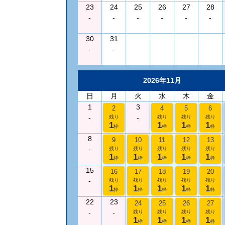
23
24
25
26
27
28
-
-
-
-
-
-
30
31
-
-
2026年11月
日
月
火
水
木
金
1
3
2
4
5
6
-
-
残り
残り
残り
残り
1
1
1
1
枠
枠
枠
枠
8
9
10
11
12
13
-
残り
残り
残り
残り
残り
1
1
1
1
1
枠
枠
枠
枠
枠
15
16
17
18
19
20
-
残り
残り
残り
残り
残り
1
1
1
1
1
枠
枠
枠
枠
枠
22
23
24
25
26
27
-
-
残り
残り
残り
残り
1
1
1
1
枠
枠
枠
枠