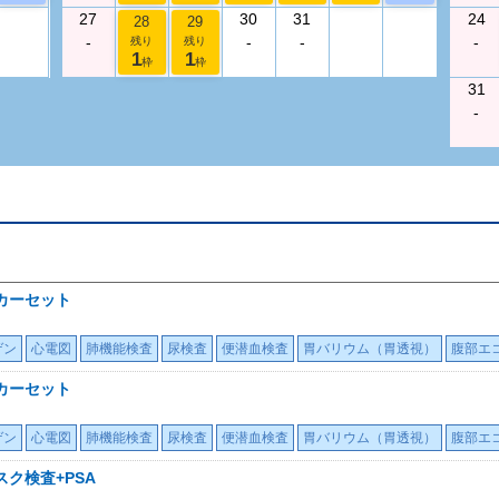
27
30
31
24
28
29
-
-
-
-
残り
残り
1
1
枠
枠
31
-
カーセット
ゲン
心電図
肺機能検査
尿検査
便潜血検査
胃バリウム（胃透視）
腹部エ
カーセット
ゲン
心電図
肺機能検査
尿検査
便潜血検査
胃バリウム（胃透視）
腹部エ
ク検査+PSA