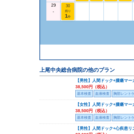
29
30
-
残り
1
枠
上尾中央総合病院
の他のプラン
【男性】人間ドック+腫瘍マー
38,500
円（税込）
基本検査
血液検査
胸部レント
【女性】人間ドック+腫瘍マー
38,500
円（税込）
基本検査
血液検査
胸部レント
【男性】人間ドック+心疾患リス