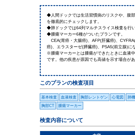
◆人間ドックでは生活習慣病のリスクや、腹
を徹底的にチェックします。
◆肺ドックでは64列マルチスライス検査を行
◆腫瘍マーカー6種がついたプランです。
CEA(胃癌・大腸癌)、AFP(肝臓癌)、CYFRA
癌)、エラスターゼ(膵臓癌)、PSA5(前立腺)
※腫瘍マーカーとは腫瘍ができたときに血液
です。他の疾患が原因でも高値を示す場合が
このプランの検査項目
基本検査
血液検査
胸部レントゲン
心電図
肺
胸部CT
腫瘍マーカー
検査内容について