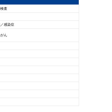
圧検査
能／感染症
腺がん