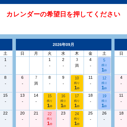
カレンダーの希望日を押してください
2026年09月
土
日
月
火
水
木
金
土
日
1
1
2
4
3
5
-
-
-
満
-
残り
1
枠
8
6
8
9
11
4
7
10
12
-
-
満
-
-
-
-
残り
残り
1
1
枠
枠
15
13
14
18
11
15
16
17
19
-
-
-
-
-
残り
残り
残り
残り
1
1
1
1
枠
枠
枠
枠
22
20
21
23
25
26
18
22
24
-
-
-
-
-
-
-
残り
残り
1
1
枠
枠