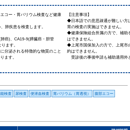
部エコー・胃バリウム検査など健康
【注意事項】
◆日本語での意思疎通が難しい方
い、肺疾患を検査します。
胃の検査の実施はできません。
◆健康保険組合所属の方で、補助
(肺癌)、CA19-9(膵臓癌・胆管
はできません。
になります。
◆上尾市国保加入の方で、上尾市
中に分泌される特徴的な物質のこと
約はできません。
あります。
受診後の事後申請も補助適用外
機能検査
尿検査
便潜血検査
胃バリウム（胃透視）
腹部エコー