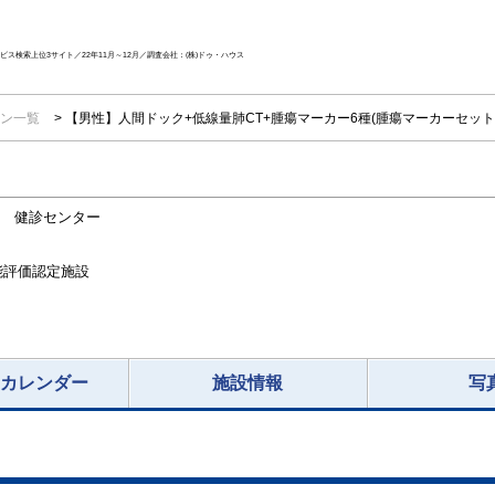
ス検索上位3サイト／22年11月～12月／調査会社：(株)ドゥ・ハウス
ン一覧
【男性】人間ドック+低線量肺CT+腫瘍マーカー6種(腫瘍マーカーセット+
F 健診センター
能評価認定施設
況カレンダー
施設情報
写