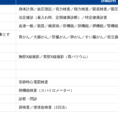
詳細説明
身体計測／血圧測定／視力検査／聴力検査／眼底検査／眼
法定健診（雇入れ時、定期健康診断）／特定健康診査
血液一般／脂質／糖尿病／肝機能／胆機能／膵機能／腎機
象とす
胃がん／大腸がん／肝臓がん／肺がん／すい臓がん／前立
胸部X線撮影／胃部X線撮影（胃バリウム）
安静時心電図検査
肺機能検査（スパイロメーター）
診察・問診
尿検査／便潜血検査（2日法）