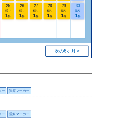
25
26
27
28
29
30
残り
残り
残り
残り
残り
残り
1
1
1
1
1
1
枠
枠
枠
枠
枠
枠
次の6ヶ月 >
コー
腫瘍マーカー
コー
腫瘍マーカー