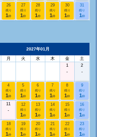
26
27
28
29
30
31
残り
残り
残り
残り
残り
残り
1
1
1
1
1
1
枠
枠
枠
枠
枠
枠
2027年01月
月
火
水
木
金
土
1
2
-
-
4
5
6
7
8
9
残り
残り
残り
残り
残り
残り
1
1
1
1
1
1
枠
枠
枠
枠
枠
枠
11
12
13
14
15
16
-
残り
残り
残り
残り
残り
1
1
1
1
1
枠
枠
枠
枠
枠
18
19
20
21
22
23
残り
残り
残り
残り
残り
残り
1
1
1
1
1
1
枠
枠
枠
枠
枠
枠