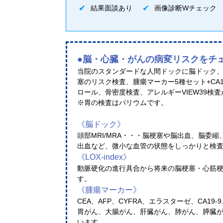
結果面談あり
画像診断Wチェック
●脳・心臓・がんの病変リスクをチ
当院のスタンダードな人間ドックに脳ドック
塞のリスク検査、腫瘍マーカー5種セット+CA
ロール、骨密度検査、アレルギーVIEW39検
※胃の検査はバリウムです。
《脳ドック》
頭部MRI/MRA・・・脳梗塞や脳出血、脳委
出血など、微小な血管の状態をしっかりと検
《LOX-index》
動脈硬化の進行具合から将来の脳梗塞・心筋
す。
《腫瘍マーカー》
CEA、AFP、CYFRA、エラスターゼ、CA19-9
胃がん、大腸がん、肝臓がん、肺がん、膵臓
います。