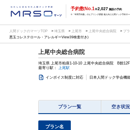
予約数No.1
2,027
※
施設の予約
※「年間予約数」のヒアリング調査 個人向け人間ドック予約サービ
人間ドックのマーソTOP
埼玉県
上尾市
上尾中央総合病院
プラ
悪玉コレステロール・アレルギーView39検査付き)
上尾中央総合病院
埼玉県
上尾市柏座1-10-10
上尾中央総合病院 B館12
最寄り駅：
上尾駅
インボイス制度に対応
日本人間ドック学会機
プラン一覧
空き状