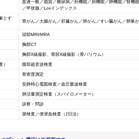
血液一般／脂質／糖尿病／肝機能／胆機能／膵機能／腎機
／甲状腺／Loxインデックス
象とす
胃がん／大腸がん／肝臓がん／肺がん／すい臓がん／卵巣
頭部MRI/MRA
胸部CT
胸部X線撮影、胃部X線撮影（胃バリウム）
査）
腹部超音波検査
骨密度測定
安静時心電図検査／血圧脈波検査
肺活量測定検査（スパイロメーター）
診察・問診
尿検査／便潜血検査（2日法）