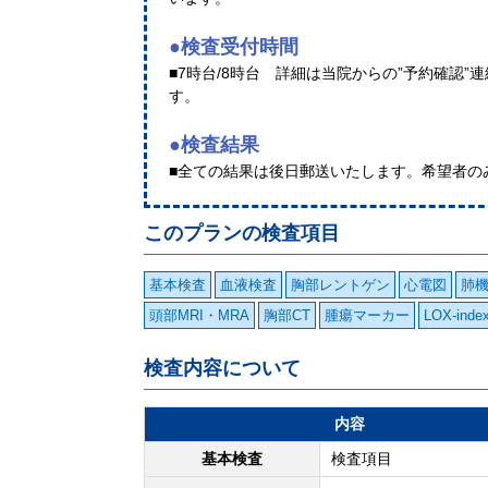
●検査受付時間
■7時台/8時台 詳細は当院からの”予約確認
す。
●検査結果
■全ての結果は後日郵送いたします。希望者の
このプランの検査項目
基本検査
血液検査
胸部レントゲン
心電図
肺
頭部MRI・MRA
胸部CT
腫瘍マーカー
LOX-inde
検査内容について
内容
基本検査
検査項目