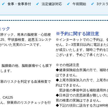
食事・食事券付
法定健診対応
午前開始
3テスラ
ェック
※予約に関する諸注意
、肺ドック、将来の脳梗塞・心筋梗
125、甲状腺検査、超悪玉コレステ
※インターネットでのご予約は、
査がついた充実のコースです。
せん。2～3営業日以内に電話ま
が成立いたします。随時ご予約を
ございます。予めご了承ください
※その他諸注意
縮、脳腫瘍の他、脳動脈瘤やくも膜下
◆健康保険組合所属の方で、補助
査します。
はできません。
◆上尾市国保加入の方で、上尾市
梗塞のリスクを判定する血液検査で
約はできません。
受診後の事後申請も補助適用外
◆日本語での意思疎通が難しい方
、CA125
胃の検査の実施はできません。
がん、卵巣癌のリスクチェックを行
◆下記の項目に該当する方はMR