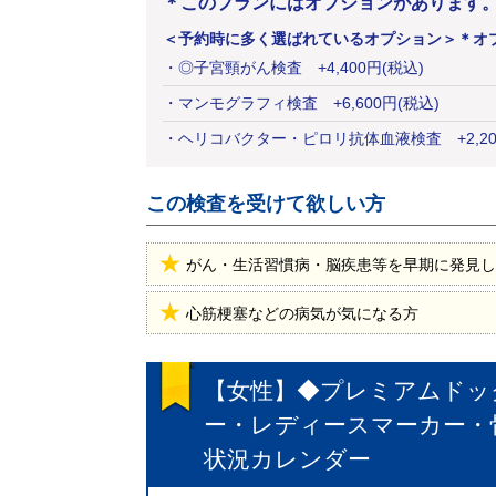
＊このプランにはオプションがあります
＜予約時に多く選ばれているオプション＞
＊オ
・
◎子宮頸がん検査
+
4,400
円
(税込)
・
マンモグラフィ検査
+
6,600
円
(税込)
・
ヘリコバクター・ピロリ抗体血液検査
+
2,2
この検査を受けて欲しい方
がん・生活習慣病・脳疾患等を早期に発見し
心筋梗塞などの病気が気になる方
【女性】◆プレミアムドッ
ー・レディースマーカー・骨
状況カレンダー