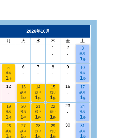
2026年10月
月
火
水
木
金
土
1
2
3
-
-
残り
1
枠
6
7
8
9
5
10
-
-
-
-
残り
残り
1
1
枠
枠
12
16
13
14
15
17
-
-
残り
残り
残り
残り
1
1
1
1
枠
枠
枠
枠
23
19
20
21
22
24
-
残り
残り
残り
残り
残り
1
1
1
1
1
枠
枠
枠
枠
枠
30
26
27
28
29
31
-
残り
残り
残り
残り
残り
1
1
1
1
1
枠
枠
枠
枠
枠