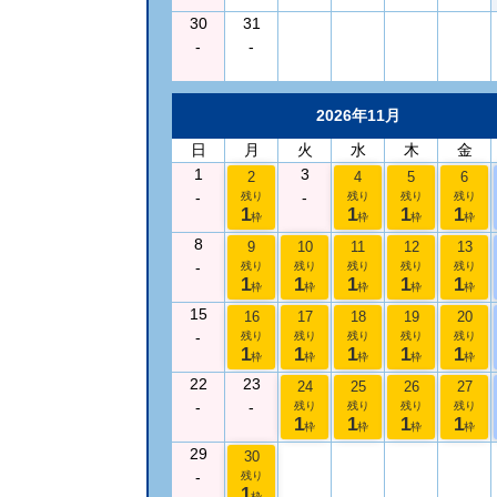
30
31
-
-
2026年11月
日
月
火
水
木
金
1
3
2
4
5
6
-
-
残り
残り
残り
残り
1
1
1
1
枠
枠
枠
枠
8
9
10
11
12
13
-
残り
残り
残り
残り
残り
1
1
1
1
1
枠
枠
枠
枠
枠
15
16
17
18
19
20
-
残り
残り
残り
残り
残り
1
1
1
1
1
枠
枠
枠
枠
枠
22
23
24
25
26
27
-
-
残り
残り
残り
残り
1
1
1
1
枠
枠
枠
枠
29
30
-
残り
1
枠