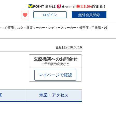
または
が
最大3.5%
貯まる！
ログイン
無料会員登録
ット・心疾患リスク・腫瘍マーカー・レディースマーカー・骨密度・甲状腺・超
更新日:
2026.05.16
医療機関へのお問合せ
ご予約後の変更など
マイページで確認
真
地図・アクセス