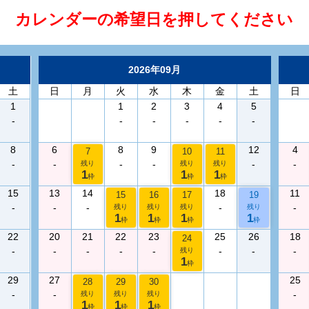
カレンダーの希望日を押してください
2026年09月
土
日
月
火
水
木
金
土
日
1
1
2
3
4
5
-
-
-
-
-
-
8
6
8
9
12
4
7
10
11
-
-
-
-
-
-
残り
残り
残り
1
1
1
枠
枠
枠
15
13
14
18
11
15
16
17
19
-
-
-
-
-
残り
残り
残り
残り
1
1
1
1
枠
枠
枠
枠
22
20
21
22
23
25
26
18
24
-
-
-
-
-
-
-
-
残り
1
枠
29
27
25
28
29
30
-
-
-
残り
残り
残り
1
1
1
枠
枠
枠