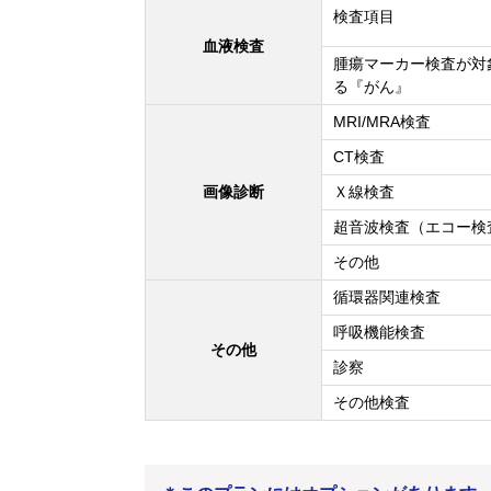
検査項目
血液検査
腫瘍マーカー検査が対
る『がん』
MRI/MRA検査
CT検査
画像診断
Ｘ線検査
超音波検査（エコー検
その他
循環器関連検査
呼吸機能検査
その他
診察
その他検査