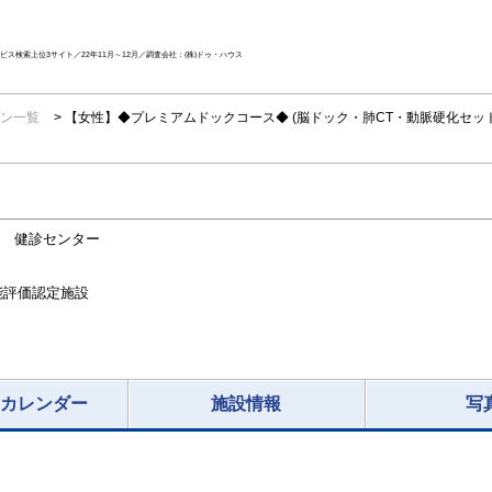
ス検索上位3サイト／22年11月～12月／調査会社：(株)ドゥ・ハウス
ン一覧
【女性】◆プレミアムドックコース◆ (脳ドック・肺CT・動脈硬化セ
F 健診センター
能評価認定施設
況カレンダー
施設情報
写