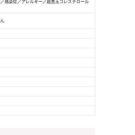
能／感染症／アレルギー／超悪玉コレステロール
がん