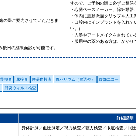
すので、ご予約の際に必ずご相談
・心臓ペースメーカー、除細動器
・体内に脳動脈瘤クリップや人工
”連絡の際ご案内させていただきま
・口腔内にインプラントを入れて
い。)
・入墨やアートメイクをされている
・服用中の薬のある方は、かかり
み後日の結果面談が可能です。
機能検査
尿検査
便潜血検査
胃バリウム（胃透視）
腹部エコー
x
肝炎ウィルス検査
詳細説明
身体計測／血圧測定／視力検査／聴力検査／眼底検査／眼