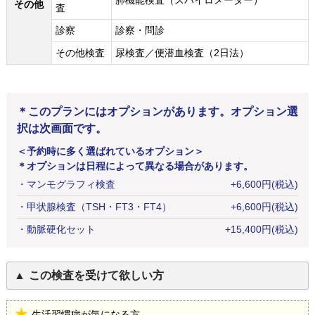
肺機能検査（スパイロメーター）
その他
査
診察
診察・問診
その他検査
尿検査／便潜血検査（2日法）
＊このプランにはオプションがあります。オプション選
択は次画面です。
＜予約時に多く選ばれているオプション＞
＊オプションは日程によって異なる場合があります。
・
マンモグラフィ検査
+
6,600
円
(税込)
・
甲状腺検査（TSH・FT3・FT4）
+
6,600
円
(税込)
・
動脈硬化セット
+
15,400
円
(税込)
この検査を受けて欲しい方
生活習慣病が気になる方