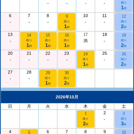
-
-
-
-
残り
1
枠
6
7
8
10
11
9
12
-
-
-
-
-
残り
残り
1
2
枠
枠
13
18
17
14
15
16
19
-
満
-
残り
残り
残り
残り
1
1
1
2
枠
枠
枠
枠
20
21
22
23
25
24
26
-
-
-
-
-
残り
残り
1
2
枠
枠
27
28
29
30
-
-
残り
残り
1
2
枠
枠
2026年10月
日
月
火
水
木
金
土
2
1
3
-
残り
残り
2
3
枠
枠
4
6
7
8
9
5
10