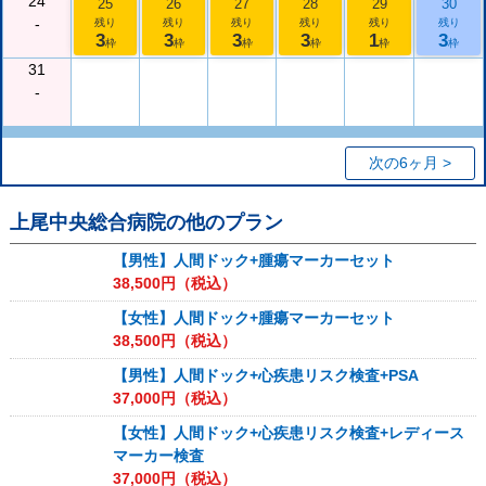
24
25
26
27
28
29
30
-
残り
残り
残り
残り
残り
残り
3
3
3
3
1
3
枠
枠
枠
枠
枠
枠
31
-
次の6ヶ月 >
上尾中央総合病院
の他のプラン
【男性】人間ドック+腫瘍マーカーセット
38,500
円（税込）
【女性】人間ドック+腫瘍マーカーセット
38,500
円（税込）
【男性】人間ドック+心疾患リスク検査+PSA
37,000
円（税込）
【女性】人間ドック+心疾患リスク検査+レディース
マーカー検査
37,000
円（税込）