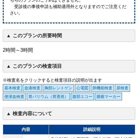
ちらのプランのご予約はできません。
受診後の事後申請も補助適用外となりますのでご注意くだ
さい。
このプランの所要時間
2時間～3時間
このプランの検査項目
※検査名をクリックすると検査項目の説明が出ます
基本検査
血液検査
胸部レントゲン
心電図
肺機能検査
尿検査
便潜血検査
胃バリウム（胃透視）
腹部エコー
腫瘍マーカー
検査内容について
内容
詳細説明