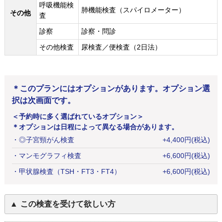
呼吸機能検
肺機能検査（スパイロメーター）
その他
査
診察
診察・問診
その他検査
尿検査／便検査（2日法）
＊このプランにはオプションがあります。オプション選
択は次画面です。
＜予約時に多く選ばれているオプション＞
＊オプションは日程によって異なる場合があります。
・
◎子宮頸がん検査
+
4,400
円
(税込)
・
マンモグラフィ検査
+
6,600
円
(税込)
・
甲状腺検査（TSH・FT3・FT4）
+
6,600
円
(税込)
この検査を受けて欲しい方