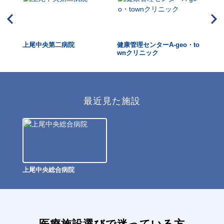
上尾中央第二病院
健康管理センターA-geo・to
上
wnクリニック
最近見た施設
上尾中央総合病院
医療施設選びで迷っている方