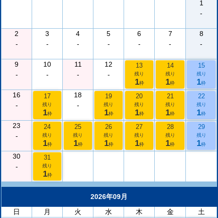
1
-
2
3
4
5
6
7
8
-
-
-
-
-
-
-
9
10
11
12
13
14
15
-
-
-
-
残り
残り
残り
1
1
1
枠
枠
枠
16
18
17
19
20
21
22
-
-
残り
残り
残り
残り
残り
1
1
1
1
1
枠
枠
枠
枠
枠
23
24
25
26
27
28
29
-
残り
残り
残り
残り
残り
残り
1
1
1
1
1
1
枠
枠
枠
枠
枠
枠
30
31
-
残り
1
枠
2026年09月
日
月
火
水
木
金
土