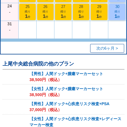
24
25
26
27
28
29
30
-
残り
残り
残り
残り
残り
残り
1
1
1
1
1
1
枠
枠
枠
枠
枠
枠
31
-
次の6ヶ月 >
上尾中央総合病院
の他のプラン
【男性】人間ドック+腫瘍マーカーセット
38,500
円（税込）
【女性】人間ドック+腫瘍マーカーセット
38,500
円（税込）
【男性】人間ドック+心疾患リスク検査+PSA
37,000
円（税込）
【女性】人間ドック+心疾患リスク検査+レディース
マーカー検査