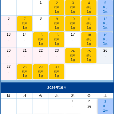
1
2
3
4
5
-
残り
残り
残り
残り
1
1
1
1
枠
枠
枠
枠
6
8
7
9
10
11
12
-
-
残り
残り
残り
残り
残り
1
1
1
1
1
枠
枠
枠
枠
枠
13
14
17
15
16
18
19
-
-
-
残り
残り
残り
残り
1
1
1
1
枠
枠
枠
枠
20
21
22
23
26
24
25
-
-
-
-
-
残り
残り
1
1
枠
枠
27
28
29
30
-
残り
残り
残り
1
1
1
枠
枠
枠
2026年10月
日
月
火
水
木
金
土
1
2
3
-
満
残り
1
枠