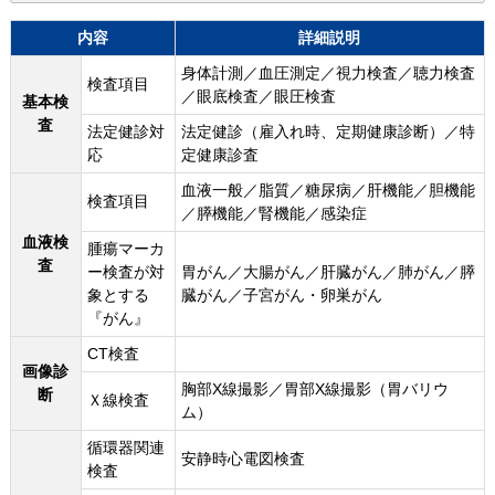
内容
詳細説明
身体計測／血圧測定／視力検査／聴力検査
検査項目
／眼底検査／眼圧検査
基本検
査
法定健診対
法定健診（雇入れ時、定期健康診断）／特
応
定健康診査
血液一般／脂質／糖尿病／肝機能／胆機能
検査項目
／膵機能／腎機能／感染症
血液検
腫瘍マーカ
査
ー検査が対
胃がん／大腸がん／肝臓がん／肺がん／膵
象とする
臓がん／子宮がん・卵巣がん
『がん』
CT検査
画像診
胸部X線撮影／胃部X線撮影（胃バリウ
断
Ｘ線検査
ム）
循環器関連
安静時心電図検査
検査