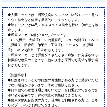
◆人間ドックでは生活習慣病のリスクや、腹部エコー・胃バ
リウム検査など健康を徹底的にチェックします。
◆肺ドックでは64列マルチスライス検査を行い、肺疾患を検
査します。
◆腫瘍マーカー6種がついたプランです。
CEA(胃癌・大腸癌)、AFP(肝臓癌)、CYFRA(肺癌)、CA19-
9(膵臓癌・胆管癌・卵巣癌・子宮癌)、エラスターゼ(膵臓
癌)、CA125(卵巣・子宮)になります。
※腫瘍マーカーとは腫瘍ができたときに血液中に分泌される
特徴的な物質のことです。他の疾患が原因でも高値を示す場
合があります。
【注意事項】
◆妊娠されている方や妊娠の可能性がある方はご受診いただ
けない場合がございます。予めご相談ください。
◆日本語での意思疎通が難しい方は、当日通訳のできる付き
添い者が必要です。胃の検査の実施はできません。
◆健康保険組合所属の方で、補助をご利用される方は、こち
らのプランのご予約はできません。