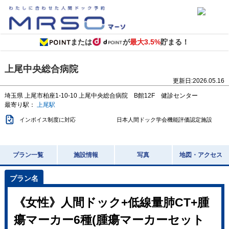
または
が
最大3.5%
貯まる！
上尾中央総合病院
更新日:
2026.05.16
埼玉県
上尾市柏座1-10-10
上尾中央総合病院 B館12F 健診センター
最寄り駅：
上尾駅
インボイス制度に対応
日本人間ドック学会機能評価認定施設
プラン一覧
施設情報
写真
地図・アクセス
《女性》人間ドック+低線量肺CT+腫
瘍マーカー6種(腫瘍マーカーセット