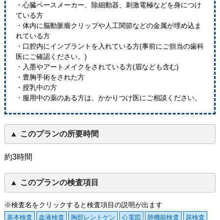
・心臓ペースメーカー、除細動器、刺激電極などを身につけ
ている方
・体内に脳動脈瘤クリップや人工関節などの金属が埋め込ま
れている方
・口腔内にインプラントを入れている方(事前にご担当の歯科
医にご確認ください。)
・入墨やアートメイクをされている方(眉なども含む)
・豊胸手術をされた方
・授乳中の方
・服用中の薬のある方は、かかりつけ医にご相談ください。
このプランの所要時間
約3時間
このプランの検査項目
※検査名をクリックすると検査項目の説明が出ます
基本検査
血液検査
胸部レントゲン
心電図
肺機能検査
尿検査