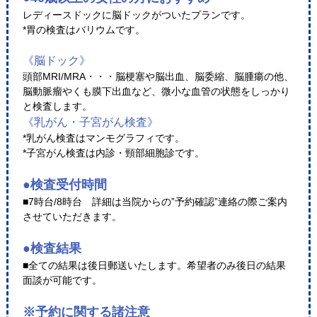
レディースドックに脳ドックがついたプランです。
*胃の検査はバリウムです。
《脳ドック》
頭部MRI/MRA・・・脳梗塞や脳出血、脳委縮、脳腫瘍の他、
脳動脈瘤やくも膜下出血など、微小な血管の状態をしっかり
と検査します。
《乳がん・子宮がん検査》
*乳がん検査はマンモグラフィです。
*子宮がん検査は内診・頸部細胞診です。
●検査受付時間
■7時台/8時台 詳細は当院からの”予約確認”連絡の際ご案内
させていただきます。
●検査結果
■全ての結果は後日郵送いたします。希望者のみ後日の結果
面談が可能です。
※予約に関する諸注意