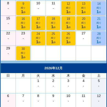
8
10
11
9
12
13
14
-
-
-
残り
残り
残り
残り
1
1
1
1
枠
枠
枠
枠
15
16
17
18
19
20
21
-
残り
残り
残り
残り
残り
残り
1
1
1
1
1
1
枠
枠
枠
枠
枠
枠
22
23
27
24
25
26
28
-
-
-
残り
残り
残り
残り
1
1
1
1
枠
枠
枠
枠
29
30
-
残り
1
枠
2026年12月
日
月
火
水
木
金
土
1
2
3
4
5
-
-
-
-
-
6
7
8
9
10
11
12
-
-
-
-
-
-
-