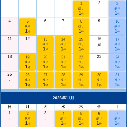
2
1
3
-
残り
残り
1
1
枠
枠
4
6
7
9
5
8
10
-
-
-
-
残り
残り
残り
1
1
1
枠
枠
枠
11
12
16
13
14
15
17
-
-
満
残り
残り
残り
残り
1
1
1
1
枠
枠
枠
枠
18
23
19
20
21
22
24
-
-
残り
残り
残り
残り
残り
1
1
1
1
1
枠
枠
枠
枠
枠
25
26
27
28
29
30
31
-
残り
残り
残り
残り
残り
残り
1
1
1
1
1
1
枠
枠
枠
枠
枠
枠
2026年11月
日
月
火
水
木
金
土
1
3
2
4
5
6
7
-
-
残り
残り
残り
残り
残り
1
1
1
1
1
枠
枠
枠
枠
枠