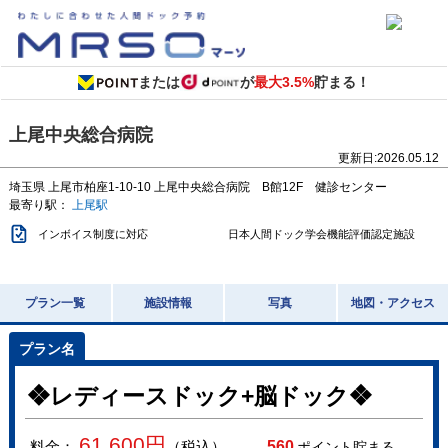
または
が
最大3.5%
貯まる！
上尾中央総合病院
更新日:
2026.05.12
埼玉県
上尾市柏座1-10-10
上尾中央総合病院 B館12F 健診センター
最寄り駅：
上尾駅
インボイス制度に対応
日本人間ドック学会機能評価認定施設
プラン一覧
施設情報
写真
地図・アクセス
❖レディースドック+脳ドック❖
61,600
円
料金：
（税込）
560
ポイント貯まる