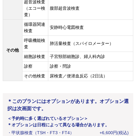
超音波検査
（エコー検
腹部超音波検査
査）
循環器関連
安静時心電図検査
検査
呼吸機能検
肺活量検査（スパイロメーター）
査
その他
細胞診検査
子宮頸部細胞診、婦人科内診
診察
診察・問診
その他検査
尿検査／便潜血反応（2日法）
＊このプランにはオプションがあります。オプション選
択は次画面です。
＜予約時に多く選ばれているオプション＞
＊オプションは日程によって異なる場合があります。
・
甲状腺検査（TSH・FT3・FT4）
+
6,600
円
(税込)