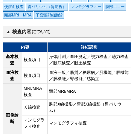
便潜血検査
胃バリウム（胃透視）
マンモグラフィー
腹部エコー
頭部MRI・MRA
子宮頸部細胞診
検査内容について
内容
詳細説明
基本検
身体計測／血圧測定／視力検査／聴力検査
検査項目
査
／眼底検査／眼圧検査
血液検
血液一般／脂質／糖尿病／肝機能／胆機能
検査項目
査
／膵機能／腎機能／感染症
MRI/MRA
頭部MRI/MRA
検査
胸部X線撮影／胃部X線撮影（胃バリウ
Ｘ線検査
ム）
画像診
マンモグラ
断
マンモグラフィ検査
フィ検査