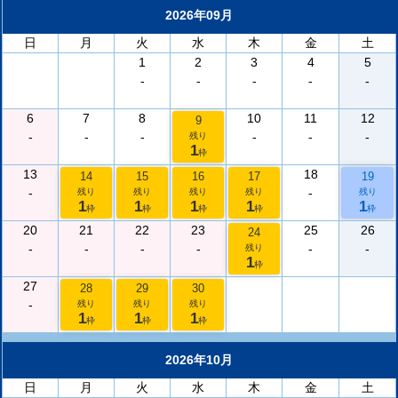
2026年09月
日
月
火
水
木
金
土
1
2
3
4
5
-
-
-
-
-
6
7
8
10
11
12
9
-
-
-
-
-
-
残り
1
枠
13
18
14
15
16
17
19
-
-
残り
残り
残り
残り
残り
1
1
1
1
1
枠
枠
枠
枠
枠
20
21
22
23
25
26
24
-
-
-
-
-
-
残り
1
枠
27
28
29
30
-
残り
残り
残り
1
1
1
枠
枠
枠
2026年10月
日
月
火
水
木
金
土