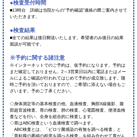
●検査受付時間
■13時台 詳細は当院からの”予約確認”連絡の際ご案内させて
いただきます。
●検査結果
■全ての結果は後日郵送いたします。希望者のみ後日の結果
面談が可能です。
※予約に関する諸注意
※インターネットでのご予約は、仮予約になります。予約は
まだ確定しておりません。2～3営業日以内に電話またはメー
ルによるご確認が行われてはじめて予約が成立致します。随
時ご予約を頂いておりますので、ご希望に添えない場合もご
ざいます。予めご了承ください。
◇身体測定等の基本検査の他、血液検査、胸部X線撮影、腹
部超音波検査、胃の検査、肺の検査、心電図検査、便潜血検
査などを行い、全身を総合的に検査します。
◇胃はABC検査という血液検査で調べます。
ABC検査とは、「ピロリ菌感染の有無を調べる検査」と
「胃粘膜の萎縮の程度を調べる検査」を組み合わせて胃がん