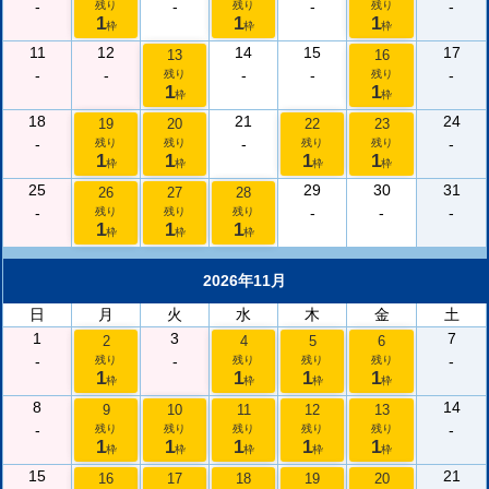
-
-
-
-
残り
残り
残り
1
1
1
枠
枠
枠
11
12
14
15
17
13
16
-
-
-
-
-
残り
残り
1
1
枠
枠
18
21
24
19
20
22
23
-
-
-
残り
残り
残り
残り
1
1
1
1
枠
枠
枠
枠
25
29
30
31
26
27
28
-
-
-
-
残り
残り
残り
1
1
1
枠
枠
枠
2026年11月
日
月
火
水
木
金
土
1
3
7
2
4
5
6
-
-
-
残り
残り
残り
残り
1
1
1
1
枠
枠
枠
枠
8
14
9
10
11
12
13
-
-
残り
残り
残り
残り
残り
1
1
1
1
1
枠
枠
枠
枠
枠
15
21
16
17
18
19
20