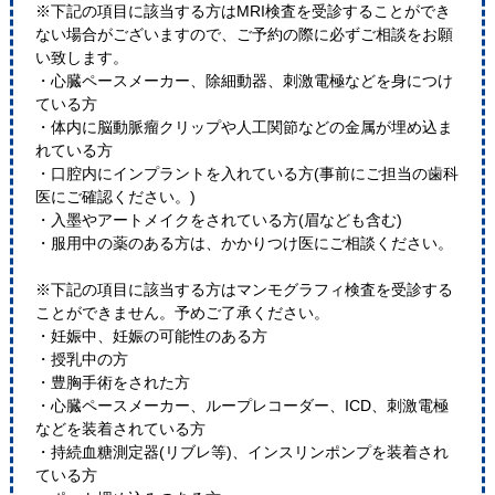
※下記の項目に該当する方はMRI検査を受診することができ
ない場合がございますので、ご予約の際に必ずご相談をお願
い致します。
・心臓ペースメーカー、除細動器、刺激電極などを身につけ
ている方
・体内に脳動脈瘤クリップや人工関節などの金属が埋め込ま
れている方
・口腔内にインプラントを入れている方(事前にご担当の歯科
医にご確認ください。)
・入墨やアートメイクをされている方(眉なども含む)
・服用中の薬のある方は、かかりつけ医にご相談ください。
※下記の項目に該当する方はマンモグラフィ検査を受診する
ことができません。予めご了承ください。
・妊娠中、妊娠の可能性のある方
・授乳中の方
・豊胸手術をされた方
・心臓ペースメーカー、ループレコーダー、ICD、刺激電極
などを装着されている方
・持続血糖測定器(リブレ等)、インスリンポンプを装着され
ている方