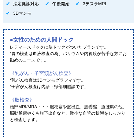
法定健診対応
午後開始
3テスラMRI
3Dマンモ
●女性のための人間ドック
レディースドックに脳ドックがついたプランです。
*胃の検査は血液検査の為、バリウムや内視鏡が苦手な方にお
勧めのコースです。
《乳がん・子宮頸がん検査》
*乳がん検査は3Dマンモグラフィです。
*子宮がん検査は内診・頸部細胞診です。
《脳検査》
頭部MRI/MRA・・・脳梗塞や脳出血、脳委縮、脳腫瘍の他、
脳動脈瘤やくも膜下出血など、微小な血管の状態をしっかり
と検査します。