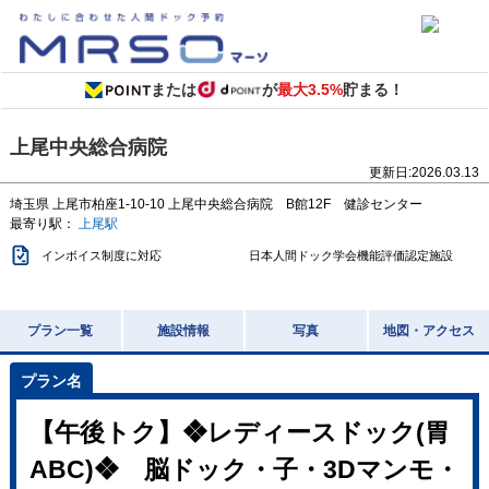
または
が
最大3.5%
貯まる！
上尾中央総合病院
更新日:
2026.03.13
埼玉県
上尾市柏座1-10-10
上尾中央総合病院 B館12F 健診センター
最寄り駅：
上尾駅
インボイス制度に対応
日本人間ドック学会機能評価認定施設
プラン一覧
施設情報
写真
地図・アクセス
【午後トク】❖レディースドック(胃
ABC)❖ 脳ドック・子・3Dマンモ・