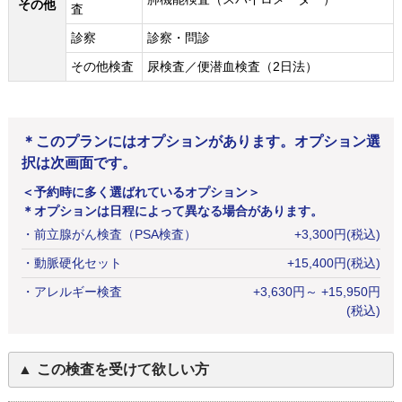
その他
査
診察
診察・問診
その他検査
尿検査／便潜血検査（2日法）
＊このプランにはオプションがあります。オプション選
択は次画面です。
＜予約時に多く選ばれているオプション＞
＊オプションは日程によって異なる場合があります。
・
前立腺がん検査（PSA検査）
+
3,300
円
(税込)
・
動脈硬化セット
+
15,400
円
(税込)
・
アレルギー検査
+
3,630
円
～ +15,950円
(税込)
この検査を受けて欲しい方