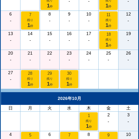
-
-
-
残り
残り
1
1
枠
枠
6
8
9
10
12
7
11
-
-
-
-
-
残り
残り
1
1
枠
枠
13
14
15
16
17
19
18
-
-
-
-
-
-
残り
1
枠
20
21
22
23
24
25
26
-
-
-
-
-
-
-
27
28
29
30
-
残り
残り
残り
1
1
1
枠
枠
枠
2026年10月
日
月
火
水
木
金
土
2
3
1
-
-
残り
1
枠
4
6
8
10
5
7
9