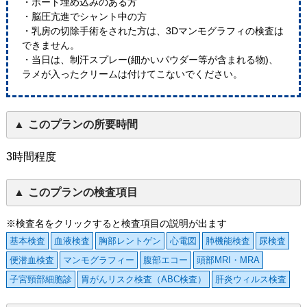
・ポート埋め込みのある方
・脳圧亢進でシャント中の方
・乳房の切除手術をされた方は、3Dマンモグラフィの検査は
できません。
・当日は、制汗スプレー(細かいパウダー等が含まれる物)、
ラメが入ったクリームは付けてこないでください。
このプランの所要時間
3時間程度
このプランの検査項目
※検査名をクリックすると検査項目の説明が出ます
基本検査
血液検査
胸部レントゲン
心電図
肺機能検査
尿検査
便潜血検査
マンモグラフィー
腹部エコー
頭部MRI・MRA
子宮頸部細胞診
胃がんリスク検査（ABC検査）
肝炎ウィルス検査