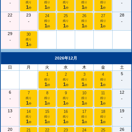
-
-
残り
残り
残り
残り
残り
1
1
1
1
1
枠
枠
枠
枠
枠
22
23
28
24
25
26
27
-
-
-
残り
残り
残り
残り
1
1
1
1
枠
枠
枠
枠
29
30
-
残り
1
枠
2026年12月
日
月
火
水
木
金
土
5
1
2
3
4
-
残り
残り
残り
残り
1
1
1
1
枠
枠
枠
枠
6
12
7
8
9
10
11
-
-
残り
残り
残り
残り
残り
1
1
1
1
1
枠
枠
枠
枠
枠
13
19
14
15
16
17
18
-
-
残り
残り
残り
残り
残り
1
1
1
1
1
枠
枠
枠
枠
枠
20
26
21
22
23
24
25