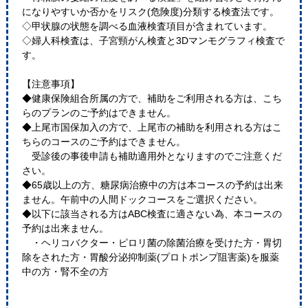
になりやすいか否かをリスク(危険度)分類する検査法です。
◇甲状腺の状態を調べる血液検査項目が含まれています。
◇婦人科検査は、子宮頸がん検査と3Dマンモグラフィ検査で
す。
【注意事項】
◆健康保険組合所属の方で、補助をご利用される方は、こち
らのプランのご予約はできません。
◆上尾市国保加入の方で、上尾市の補助を利用される方はこ
ちらのコースのご予約はできません。
受診後の事後申請も補助適用外となりますのでご注意くだ
さい。
◆65歳以上の方、糖尿病治療中の方は本コースの予約は出来
ません。午前中の人間ドックコースをご選択ください。
◆以下に該当される方はABC検査に適さない為、本コースの
予約は出来ません。
・ヘリコバクター・ピロリ菌の除菌治療を受けた方・胃切
除をされた方・胃酸分泌抑制薬(プロトポンプ阻害薬)を服薬
中の方・腎不全の方