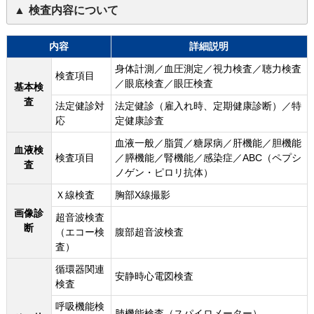
検査内容について
内容
詳細説明
身体計測／血圧測定／視力検査／聴力検査
検査項目
／眼底検査／眼圧検査
基本検
査
法定健診対
法定健診（雇入れ時、定期健康診断）／特
応
定健康診査
血液一般／脂質／糖尿病／肝機能／胆機能
血液検
検査項目
／膵機能／腎機能／感染症／ABC（ペプシ
査
ノゲン・ピロリ抗体）
Ｘ線検査
胸部X線撮影
画像診
超音波検査
断
（エコー検
腹部超音波検査
査）
循環器関連
安静時心電図検査
検査
呼吸機能検
肺機能検査（スパイロメーター）