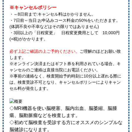
※キャンセルポリシー
・～8日前まで:キャンセル料はかかりません。
・7日前～当日:お申込みコース料金の50%をいただきます。
(体調不良や不幸などはその限りではありません)
・3回以上の「日程変更」 日程変更費用として 10,000円
(+税)がかかります。
必ず上記ご確認の上ご予約ください。
ご理解のほどお願い致
します。
※オンライン決済またはギフト券を利用されている場合、キ
ャンセルのご連絡は直接当院にお電話ください。
※事前の連絡なく、検査開始予約時刻に10分以上遅れる際に
は、検査受診不可となり、キャンセルポリシーによりキャン
セル料が発生します。
◇MRI機器を使い脳梗塞、脳内出血、脳萎縮、脳腫
瘍、脳動脈瘤などを検査します。
◇初めて脳検査を受診する方にオススメのシンプルな
脳健診になります。