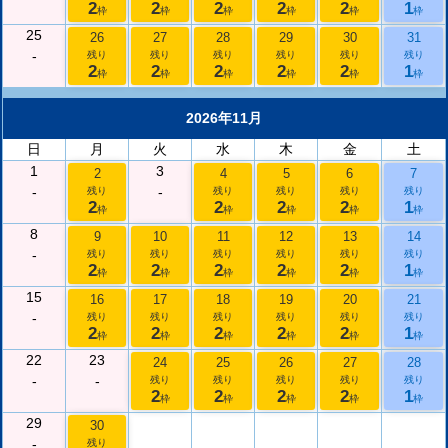
2
2
2
2
2
1
枠
枠
枠
枠
枠
枠
25
26
27
28
29
30
31
-
残り
残り
残り
残り
残り
残り
2
2
2
2
2
1
枠
枠
枠
枠
枠
枠
2026年11月
日
月
火
水
木
金
土
1
3
2
4
5
6
7
-
-
残り
残り
残り
残り
残り
2
2
2
2
1
枠
枠
枠
枠
枠
8
9
10
11
12
13
14
-
残り
残り
残り
残り
残り
残り
2
2
2
2
2
1
枠
枠
枠
枠
枠
枠
15
16
17
18
19
20
21
-
残り
残り
残り
残り
残り
残り
2
2
2
2
2
1
枠
枠
枠
枠
枠
枠
22
23
24
25
26
27
28
-
-
残り
残り
残り
残り
残り
2
2
2
2
1
枠
枠
枠
枠
枠
29
30
-
残り