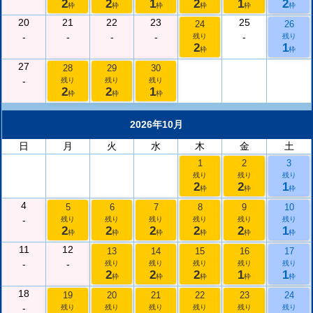
2
2
1
2
1
2
枠
枠
枠
枠
枠
枠
20
21
22
23
25
24
26
-
-
-
-
-
残り
残り
2
1
枠
枠
27
28
29
30
-
残り
残り
残り
2
2
1
枠
枠
枠
2026年10月
日
月
火
水
木
金
土
1
2
3
残り
残り
残り
2
2
1
枠
枠
枠
4
5
6
7
8
9
10
-
残り
残り
残り
残り
残り
残り
2
2
2
2
2
1
枠
枠
枠
枠
枠
枠
11
12
13
14
15
16
17
-
-
残り
残り
残り
残り
残り
2
2
2
1
1
枠
枠
枠
枠
枠
18
19
20
21
22
23
24
-
残り
残り
残り
残り
残り
残り