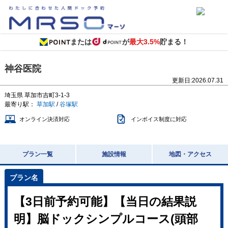
または
が
最大3.5%
貯まる！
神谷医院
更新日:
2026.07.31
埼玉県
草加市吉町3-1-3
最寄り駅：
草加駅
/
谷塚駅
オンライン決済対応
インボイス制度に対応
プラン一覧
施設情報
地図・アクセス
【3日前予約可能】【当日の結果説
明】脳ドックシンプルコース(頭部