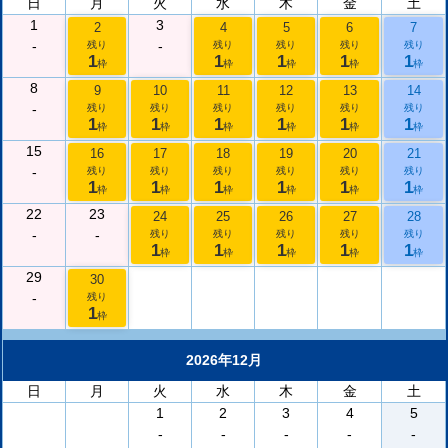
日
月
火
水
木
金
土
1
3
2
4
5
6
7
-
-
残り
残り
残り
残り
残り
1
1
1
1
1
枠
枠
枠
枠
枠
8
9
10
11
12
13
14
-
残り
残り
残り
残り
残り
残り
1
1
1
1
1
1
枠
枠
枠
枠
枠
枠
15
16
17
18
19
20
21
-
残り
残り
残り
残り
残り
残り
1
1
1
1
1
1
枠
枠
枠
枠
枠
枠
22
23
24
25
26
27
28
-
-
残り
残り
残り
残り
残り
1
1
1
1
1
枠
枠
枠
枠
枠
29
30
-
残り
1
枠
2026年12月
日
月
火
水
木
金
土
1
2
3
4
5
-
-
-
-
-