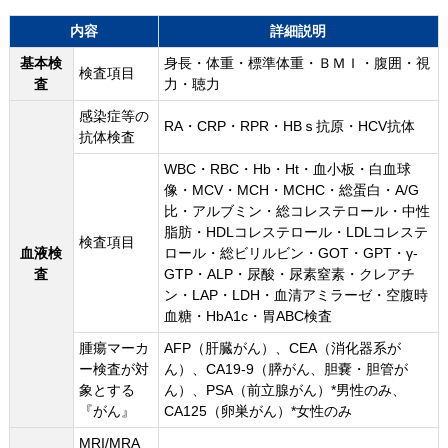
内容
詳細説明
基本検
身長・体重・標準体重・ＢＭＩ・腹囲・視
検査項目
査
力・聴力
感染症等の
RA・CRP・RPR・HBｓ抗原・HCV抗体
抗体検査
WBC・RBC・Hb・Ht・血小板・白血球
像・MCV・MCH・MCHC・総蛋白・A/G
比・アルブミン・総コレステロール・中性
脂肪・HDLコレステロール・LDLコレステ
検査項目
血液検
ロール・総ビリルビン・GOT・GPT・γ-
査
GTP・ALP・尿酸・尿素窒素・クレアチ
ン・LAP・LDH・血清アミラーゼ・空腹時
血糖・HbA1c・胃ABC検査
腫瘍マーカ
AFP（肝臓がん）、CEA（消化器系が
ー検査が対
ん）、CA19-9（膵がん、胆嚢・胆管が
象とする
ん）、PSA（前立腺がん）*男性のみ、
『がん』
CA125（卵巣がん）*女性のみ
MRI/MRA