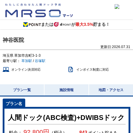
または
が
最大3.5%
貯まる！
神谷医院
更新日:
2026.07.31
埼玉県
草加市吉町3-1-3
最寄り駅：
草加駅
/
谷塚駅
オンライン決済対応
インボイス制度に対応
プラン一覧
施設情報
地図・アクセス
人間ドック(ABC検査)+DWIBSドック
92,800
円
料金：
（税込）
843
ポイント貯まる