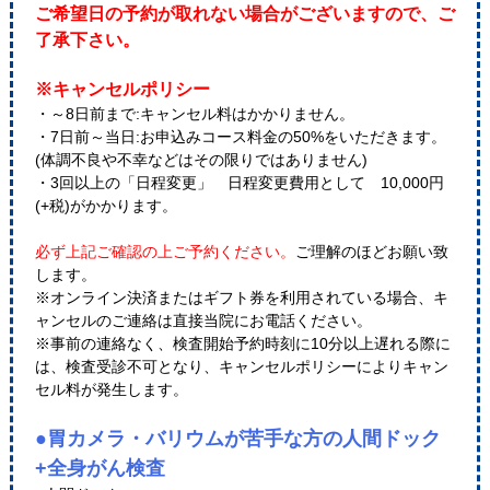
ご希望日の予約が取れない場合がございますので、ご
了承下さい。
※キャンセルポリシー
・～8日前まで:キャンセル料はかかりません。
・7日前～当日:お申込みコース料金の50%をいただきます。
(体調不良や不幸などはその限りではありません)
・3回以上の「日程変更」 日程変更費用として 10,000円
(+税)がかかります。
必ず上記ご確認の上ご予約ください。
ご理解のほどお願い致
します。
※オンライン決済またはギフト券を利用されている場合、キ
ャンセルのご連絡は直接当院にお電話ください。
※事前の連絡なく、検査開始予約時刻に10分以上遅れる際に
は、検査受診不可となり、キャンセルポリシーによりキャン
セル料が発生します。
●胃カメラ・バリウムが苦手な方の人間ドック
+全身がん検査