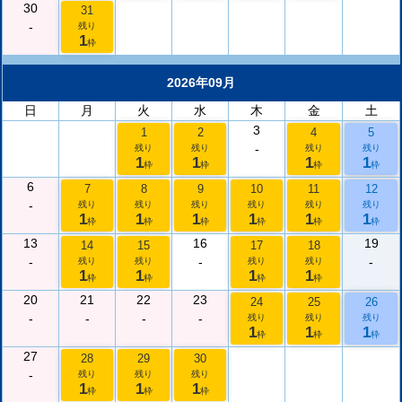
30
31
-
残り
1
枠
2026年09月
日
月
火
水
木
金
土
3
1
2
4
5
-
残り
残り
残り
残り
1
1
1
1
枠
枠
枠
枠
6
7
8
9
10
11
12
-
残り
残り
残り
残り
残り
残り
1
1
1
1
1
1
枠
枠
枠
枠
枠
枠
13
16
19
14
15
17
18
-
-
-
残り
残り
残り
残り
1
1
1
1
枠
枠
枠
枠
20
21
22
23
24
25
26
-
-
-
-
残り
残り
残り
1
1
1
枠
枠
枠
27
28
29
30
-
残り
残り
残り
1
1
1
枠
枠
枠