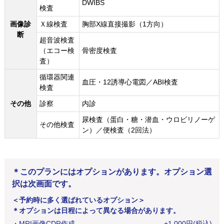
DWIBS
検査
画像診
Ｘ線検査
胸部X線直接撮影（1方向）
断
超音波検査
（エコー検
骨密度検査
査）
循環器関連
血圧・12誘導心電図／ABI検査
検査
その他
診察
内診
尿検査（蛋白・糖・潜血・ウロビリノーゲ
その他検査
ン）／便検査（2回法）
＊このプランにはオプションがあります。オプション選
択は次画面です。
＜予約時に多く選ばれているオプション＞
＊オプションは日程によって異なる場合があります。
・
MRI画像CDR作成
+
1,000
円
(税込)