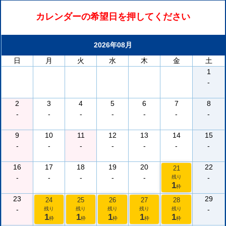
カレンダーの希望日を押してください
2026年08月
日
月
火
水
木
金
土
1
-
2
3
4
5
6
7
8
-
-
-
-
-
-
-
9
10
11
12
13
14
15
-
-
-
-
-
-
-
16
17
18
19
20
22
21
-
-
-
-
-
-
残り
1
枠
23
29
24
25
26
27
28
-
-
残り
残り
残り
残り
残り
1
1
1
1
1
枠
枠
枠
枠
枠