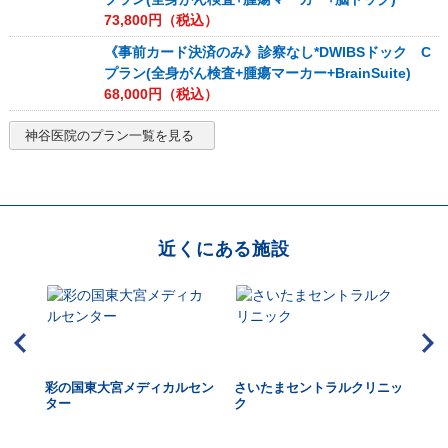
73,800
円（税込）
《事前カード決済のみ》診察なし*DWIBSドック C
プラン(全身がん検査+腫瘍マーカー+BrainSuite)
68,000
円（税込）
神谷医院
のプラン一覧を見る
近くにある施設
北浦
彩の国東大宮メディカルセン
さいたまセントラルクリニッ
メ
ター
ク
た