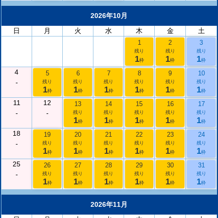
2026年10月
日
月
火
水
木
金
土
1
2
3
残り
残り
残り
1
1
1
枠
枠
枠
4
5
6
7
8
9
10
-
残り
残り
残り
残り
残り
残り
1
1
1
1
1
1
枠
枠
枠
枠
枠
枠
11
12
13
14
15
16
17
-
-
残り
残り
残り
残り
残り
1
1
1
1
1
枠
枠
枠
枠
枠
18
19
20
21
22
23
24
-
残り
残り
残り
残り
残り
残り
1
1
1
1
1
1
枠
枠
枠
枠
枠
枠
25
26
27
28
29
30
31
-
残り
残り
残り
残り
残り
残り
1
1
1
1
1
1
枠
枠
枠
枠
枠
枠
2026年11月