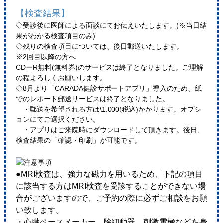
【検査結果】
◇受診後に医師による面談にてお伝えいたします。(※当日結
果がわかる検査項目のみ)
◇残りの検査項目については、後日郵送いたします。
※2回目以降の方へ
CDーR無料(無料券)のサービスは終了となりました。ご理解
の程よろしくお願いします。
◇8月より「CARADA健診サポートアプリ」導入のため、紙
でのレポート郵送サービスは終了となりました。
・郵送を希望される方は\1,000(税込)かかります。オプシ
ョンにてご選択ください。
・アプリはご来院時にダウンロードして頂きます。後日、
検査結果の「確認・印刷」が可能です。
●MRI検査は、強力な磁力を用いるため、下記の項目
に該当する方はMRI検査を受診することができない場
合がございますので、ご予約の際に必ずご相談をお願
い致します。
・心臓ペースメーカー、除細動器、刺激電極などを身