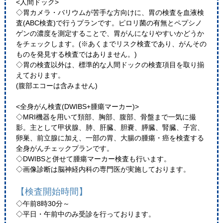
<人間ドック>
◇胃カメラ・バリウムが苦手な方向けに、胃の検査を血液検
査(ABC検査)で行うプランです。ピロリ菌の有無とペプシノ
ゲンの濃度を測定することで、胃がんになりやすいかどうか
をチェックします。(※あくまでリスク検査であり、がんその
ものを発見する検査ではありません。)
◇胃の検査以外は、標準的な人間ドックの検査項目を取り揃
えております。
(腹部エコーは含みません)
<全身がん検査(DWIBS+腫瘍マーカー)>
◇MRI機器を用いて頚部、胸部、腹部、骨盤まで一気に撮
影。主として甲状腺、肺、肝臓、胆嚢、膵臓、腎臓、子宮、
卵巣、前立腺に加え、一部の胃、大腸の腫瘍・癌を検査する
全身がんチェックプランです。
◇DWIBSと併せて腫瘍マーカー検査も行います。
◇画像診断は脳神経内科の専門医が実施しております。
【検査開始時間】
◇午前8時30分～
◇平日・午前中のみ受診を行っております。