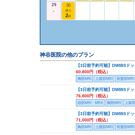
29
30
-
残り
2
枠
神谷医院
の他のプラン
【3日前予約可能】DWIBSド
60,800
円（税込）
胸部MRI
上腹部MRI
骨盤部MRI
【3日前予約可能】DWIBSド
76,800
円（税込）
頭部MRI・MRA
胸部MRI
上腹部
【3日前予約可能】DWIBSドック
71,000
円（税込）
胸部MRI
上腹部MRI
骨盤部MRI