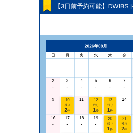
【3日前予約可能】DWIB
2026年08月
日
月
火
水
木
金
2
3
4
5
6
7
-
-
-
-
-
-
9
11
14
10
12
13
-
-
-
残り
残り
残り
2
1
1
枠
枠
枠
16
17
18
19
20
21
-
-
-
-
残り
残り
1
2
枠
枠