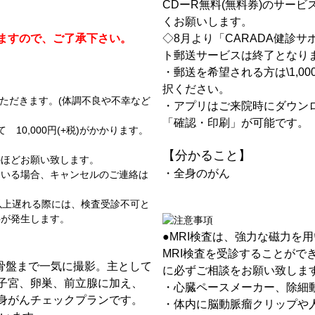
CDーR無料(無料券)のサー
くお願いします。
ますので、ご了承下さい。
◇8月より「CARADA健診
ト郵送サービスは終了となり
・郵送を希望される方は\1,0
。
択ください。
いただきます。(体調不良や不幸など
・アプリはご来院時にダウン
「確認・印刷」が可能です。
10,000円(+税)がかかります。
【分かること】
のほどお願い致します。
・全身のがん
ている場合、キャンセルのご連絡は
以上遅れる際には、検査受診不可と
料が発生します。
●MRI検査は、強力な磁力を
MRI検査を受診することがで
、骨盤まで一気に撮影。主として
に必ずご相談をお願い致しま
子宮、卵巣、前立腺に加え、
・心臓ペースメーカー、除細
身がんチェックプランです。
・体内に脳動脈瘤クリップや