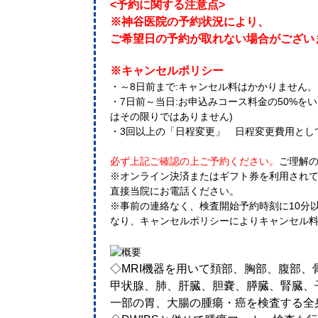
<予約に関する注意点>
※神谷医院の予約状況により、
ご希望日の予約が取れない場合がござい
※キャンセルポリシー
・～8日前まで:キャンセル料はかかりません
・7日前～当日:お申込みコース料金の50%を
はその限りではありません)
・3回以上の「日程変更」 日程変更費用として 
必ず上記ご確認の上ご予約ください。
ご理解
※オンライン決済またはギフト券を利用され
直接当院にお電話ください。
※事前の連絡なく、検査開始予約時刻に10分
なり、キャンセルポリシーによりキャンセル
◇MRI機器を用いて頚部、胸部、腹部
甲状腺、肺、肝臓、胆嚢、膵臓、腎臓、
一部の胃、大腸の腫瘍・癌を検査する全