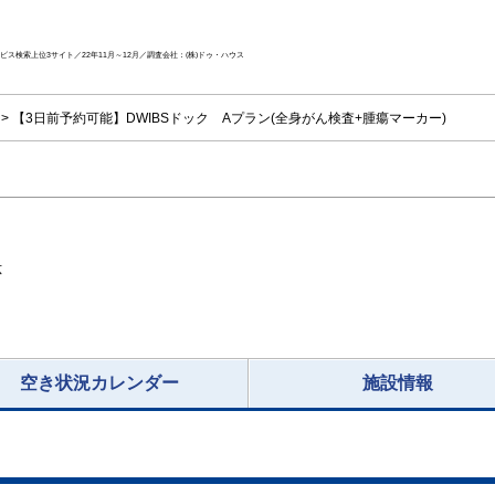
ス検索上位3サイト／22年11月～12月／調査会社：(株)ドゥ・ハウス
【3日前予約可能】DWIBSドック Aプラン(全身がん検査+腫瘍マーカー)
応
空き状況カレンダー
施設情報