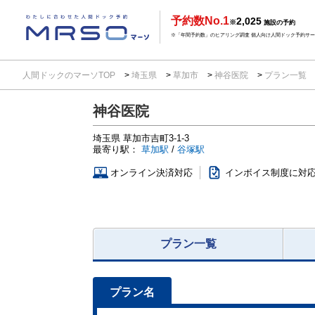
予約数No.1
2,025
※
施設の予約
※「年間予約数」のヒアリング調査 個人向け人間ドック予約サービ
人間ドックのマーソTOP
埼玉県
草加市
神谷医院
プラン一覧
神谷医院
埼玉県
草加市吉町3-1-3
最寄り駅：
草加駅
/
谷塚駅
オンライン決済対応
インボイス制度に対
プラン一覧