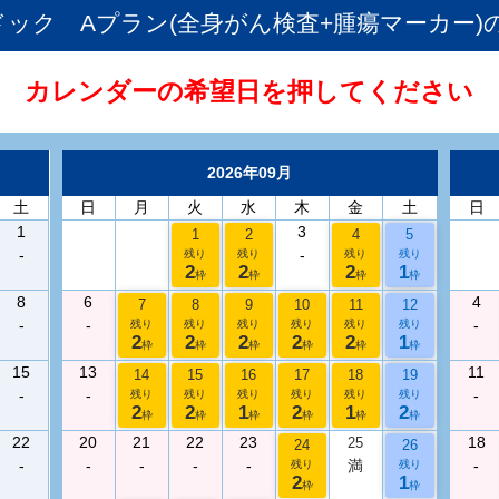
Sドック Aプラン(全身がん検査+腫瘍マーカー)
カレンダーの希望日を押してください
2026年09月
土
日
月
火
水
木
金
土
日
1
3
1
2
4
5
-
-
残り
残り
残り
残り
2
2
2
1
枠
枠
枠
枠
8
6
4
7
8
9
10
11
12
-
-
-
残り
残り
残り
残り
残り
残り
2
2
2
2
2
1
枠
枠
枠
枠
枠
枠
15
13
11
14
15
16
17
18
19
-
-
-
残り
残り
残り
残り
残り
残り
2
2
1
2
1
2
枠
枠
枠
枠
枠
枠
22
20
21
22
23
18
25
24
26
-
-
-
-
-
満
-
残り
残り
2
1
枠
枠