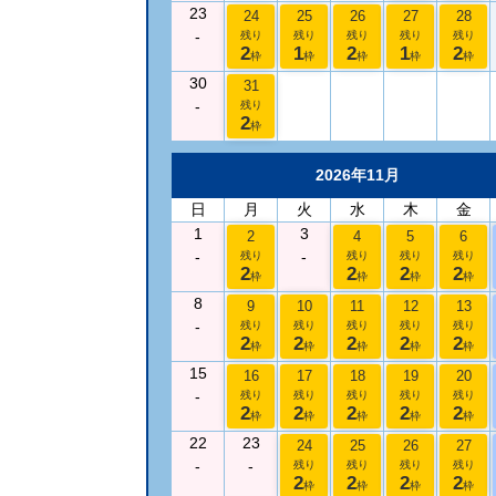
23
24
25
26
27
28
-
残り
残り
残り
残り
残り
2
1
2
1
2
枠
枠
枠
枠
枠
30
31
-
残り
2
枠
2026年11月
日
月
火
水
木
金
1
3
2
4
5
6
-
-
残り
残り
残り
残り
2
2
2
2
枠
枠
枠
枠
8
9
10
11
12
13
-
残り
残り
残り
残り
残り
2
2
2
2
2
枠
枠
枠
枠
枠
15
16
17
18
19
20
-
残り
残り
残り
残り
残り
2
2
2
2
2
枠
枠
枠
枠
枠
22
23
24
25
26
27
-
-
残り
残り
残り
残り
2
2
2
2
枠
枠
枠
枠