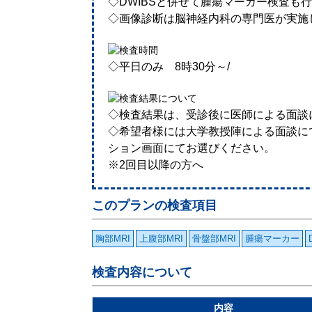
◇DWIBSと併せて腫瘍マーカー検査も
◇画像診断は脳神経内科の専門医が実施
◇平日のみ 8時30分～/
◇検査結果は、受診後に医師による面談
◇希望者様には大学教授陣による面談に
ション画面にてお選びください。
※2回目以降の方へ
このプランの検査項目
胸部MRI
上腹部MRI
骨盤部MRI
腫瘍マーカー
検査内容について
内容