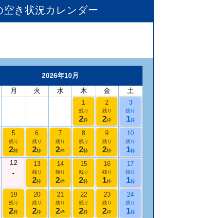
の空き状況カレンダー
2026年10月
月
火
水
木
金
土
1
2
3
残り
残り
残り
2
2
1
枠
枠
枠
5
6
7
8
9
10
残り
残り
残り
残り
残り
残り
2
2
2
2
2
1
枠
枠
枠
枠
枠
枠
12
13
14
15
16
17
-
残り
残り
残り
残り
残り
2
2
2
1
1
枠
枠
枠
枠
枠
19
20
21
22
23
24
残り
残り
残り
残り
残り
残り
2
2
2
2
2
1
枠
枠
枠
枠
枠
枠