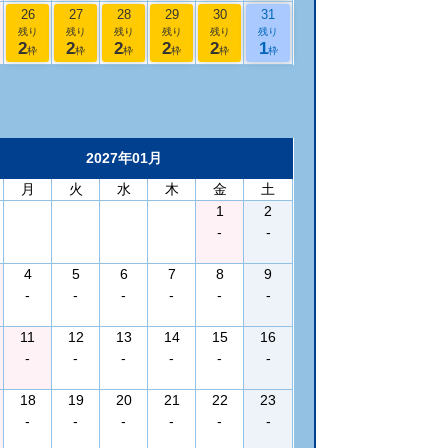
26
27
28
29
30
31
残り
残り
残り
残り
残り
残り
2
2
2
2
2
1
枠
枠
枠
枠
枠
枠
2027年01月
月
火
水
木
金
土
1
2
-
-
4
5
6
7
8
9
-
-
-
-
-
-
11
12
13
14
15
16
-
-
-
-
-
-
18
19
20
21
22
23
-
-
-
-
-
-