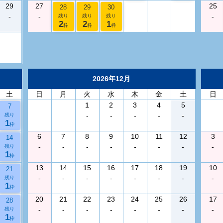
29
27
25
28
29
30
-
-
-
残り
残り
残り
2
2
1
枠
枠
枠
2026年12月
土
日
月
火
水
木
金
土
日
1
2
3
4
5
7
-
-
-
-
-
残り
1
枠
6
7
8
9
10
11
12
3
14
-
-
-
-
-
-
-
-
残り
1
枠
13
14
15
16
17
18
19
10
21
-
-
-
-
-
-
-
-
残り
1
枠
20
21
22
23
24
25
26
17
28
-
-
-
-
-
-
-
-
残り
1
枠