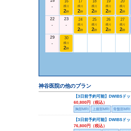
15
16
17
18
19
20
-
残り
残り
残り
残り
残り
2
2
2
2
2
枠
枠
枠
枠
枠
22
23
24
25
26
27
-
-
残り
残り
残り
残り
2
2
2
2
枠
枠
枠
枠
29
30
-
残り
2
枠
神谷医院
の他のプラン
【3日前予約可能】DWIBSド
60,800
円（税込）
胸部MRI
上腹部MRI
骨盤部MRI
【3日前予約可能】DWIBSド
76,800
円（税込）