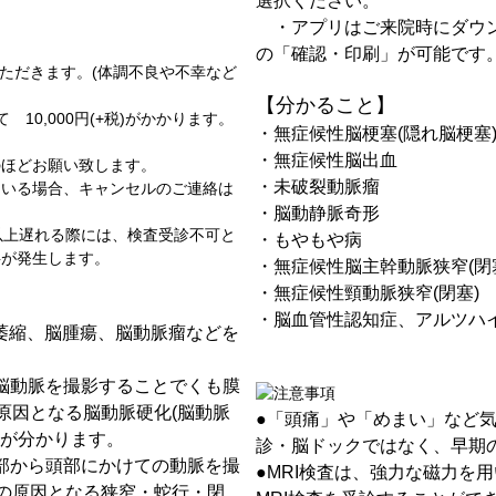
選択ください。
・アプリはご来院時にダウン
。
の「確認・印刷」が可能です
いただきます。(体調不良や不幸など
【分かること】
10,000円(+税)がかかります。
・無症候性脳梗塞(隠れ脳梗塞
・無症候性脳出血
のほどお願い致します。
・未破裂動脈瘤
ている場合、キャンセルのご連絡は
・脳動静脈奇形
以上遅れる際には、検査受診不可と
・もやもや病
料が発生します。
・無症候性脳主幹動脈狭窄(閉
・無症候性頸動脈狭窄(閉塞)
・脳血管性認知症、アルツハ
脳萎縮、脳腫瘍、脳動脈瘤などを
、脳動脈を撮影することでくも膜
原因となる脳動脈硬化(脳動脈
●「頭痛」や「めまい」など
度が分かります。
診・脳ドックではなく、早期
頚部から頭部にかけての動脈を撮
●MRI検査は、強力な磁力を
の原因となる狭窄・蛇行・閉