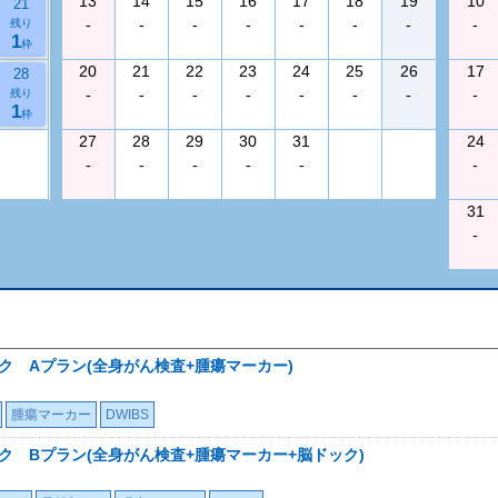
13
14
15
16
17
18
19
10
21
-
-
-
-
-
-
-
-
残り
1
枠
20
21
22
23
24
25
26
17
28
-
-
-
-
-
-
-
-
残り
1
枠
27
28
29
30
31
24
-
-
-
-
-
-
31
-
ック Aプラン(全身がん検査+腫瘍マーカー)
腫瘍マーカー
DWIBS
ック Bプラン(全身がん検査+腫瘍マーカー+脳ドック)