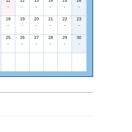
11
12
13
14
15
16
-
-
-
-
-
-
18
19
20
21
22
23
-
-
-
-
-
-
25
26
27
28
29
30
-
-
-
-
-
-