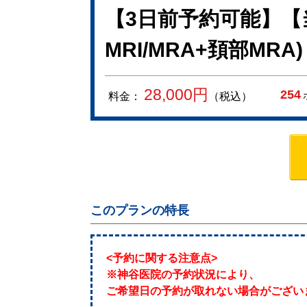
【3日前予約可能】【
MRI/MRA+頚部MRA)
28,000
円
254
料金：
（税込）
このプランの特長
<予約に関する注意点>
※神谷医院の予約状況により、
ご希望日の予約が取れない場合がござい