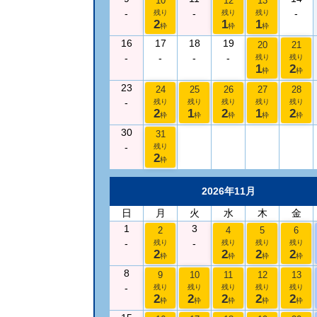
10
12
13
-
-
-
残り
残り
残り
2
1
1
枠
枠
枠
16
17
18
19
20
21
-
-
-
-
残り
残り
1
2
枠
枠
23
24
25
26
27
28
-
残り
残り
残り
残り
残り
2
1
2
1
2
枠
枠
枠
枠
枠
30
31
-
残り
2
枠
2026年11月
日
月
火
水
木
金
1
3
2
4
5
6
-
-
残り
残り
残り
残り
2
2
2
2
枠
枠
枠
枠
8
9
10
11
12
13
-
残り
残り
残り
残り
残り
2
2
2
2
2
枠
枠
枠
枠
枠