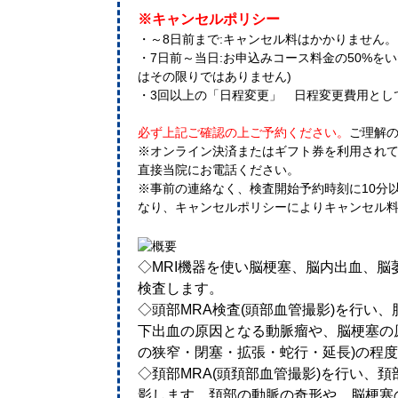
※キャンセルポリシー
・～8日前まで:キャンセル料はかかりません
・7日前～当日:お申込みコース料金の50%を
はその限りではありません)
・3回以上の「日程変更」 日程変更費用として 
必ず上記ご確認の上ご予約ください。
ご理解
※オンライン決済またはギフト券を利用され
直接当院にお電話ください。
※事前の連絡なく、検査開始予約時刻に10分
なり、キャンセルポリシーによりキャンセル
◇MRI機器を使い脳梗塞、脳内出血、
検査します。
◇頭部MRA検査(頭部血管撮影)を行い
下出血の原因となる動脈瘤や、脳梗塞の
の狭窄・閉塞・拡張・蛇行・延長)の程
◇頚部MRA(頭頚部血管撮影)を行い、
影します。頚部の動脈の奇形や、脳梗塞