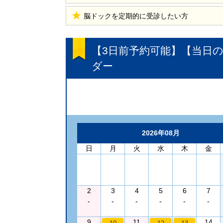
脳ドックを定期的に受診したい方
【3日前予約可能】【当日の結
ダー
2026年08月
日
月
火
水
木
金
2
3
4
5
6
7
-
-
-
-
-
-
9
11
14