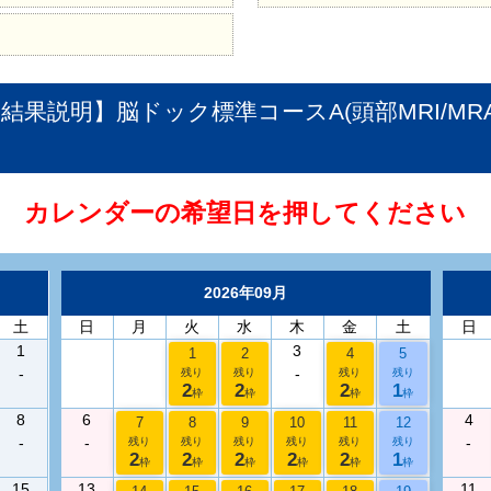
果説明】脳ドック標準コースA(頭部MRI/MRA
カレンダーの希望日を押してください
2026年09月
土
日
月
火
水
木
金
土
日
1
3
1
2
4
5
-
-
残り
残り
残り
残り
2
2
2
1
枠
枠
枠
枠
8
6
4
7
8
9
10
11
12
-
-
-
残り
残り
残り
残り
残り
残り
2
2
2
2
2
1
枠
枠
枠
枠
枠
枠
15
13
11