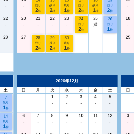
14
15
16
17
18
19
-
-
-
残り
残り
残り
残り
残り
残り
2
2
1
2
1
2
枠
枠
枠
枠
枠
枠
22
20
21
22
23
18
25
24
26
-
-
-
-
-
満
-
残り
残り
2
1
枠
枠
29
27
25
28
29
30
-
-
-
残り
残り
残り
2
2
1
枠
枠
枠
2026年12月
土
日
月
火
水
木
金
土
日
1
2
3
4
5
7
-
-
-
-
-
残り
1
枠
6
7
8
9
10
11
12
3
14
-
-
-
-
-
-
-
-
残り
1
枠