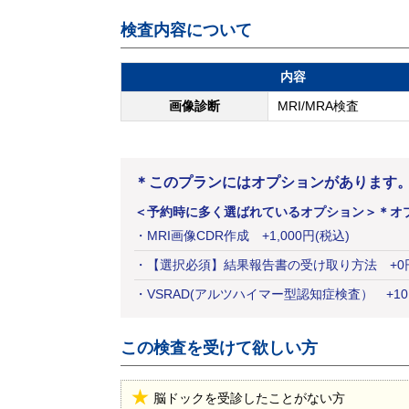
検査内容について
内容
画像診断
MRI/MRA検査
＊このプランにはオプションがあります
＜予約時に多く選ばれているオプション＞
＊オ
・
MRI画像CDR作成
+
1,000
円
(税込)
・
【選択必須】結果報告書の受け取り方法
+
0
・
VSRAD(アルツハイマー型認知症検査）
+
10
この検査を受けて欲しい方
脳ドックを受診したことがない方