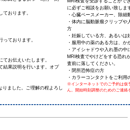
MRI検査を受診することがで
に必ずご相談をお願い致しま
しております。
・心臓ペースメーカー、除細
・体内に脳動脈瘤クリップや
方
・妊娠している方、あるいは
行っております。
・服用中の薬のある方は、か
・アイシャドウや入れ墨の中
MRI検査でやけどをする恐れ
にてお伝えいたします。
査前に落してください。
て結果説明を行います。オプ
・閉所恐怖症の方
・カラーコンタクトをご利用
※インターネットでのご予約は仮
となりました。ご理解の程よろし
ん。開始時刻調整のためのご連絡