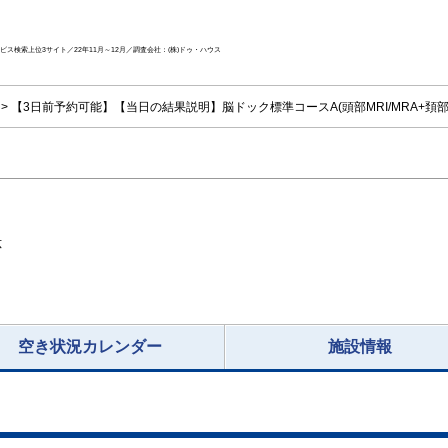
ス検索上位3サイト／22年11月～12月／調査会社：(株)ドゥ・ハウス
【3日前予約可能】【当日の結果説明】脳ドック標準コースA(頭部MRI/MRA+頚部
応
空き状況カレンダー
施設情報