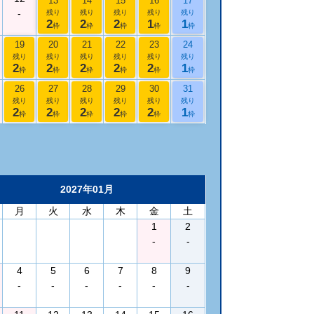
13
14
15
16
17
-
残り
残り
残り
残り
残り
2
2
2
1
1
枠
枠
枠
枠
枠
19
20
21
22
23
24
残り
残り
残り
残り
残り
残り
2
2
2
2
2
1
枠
枠
枠
枠
枠
枠
26
27
28
29
30
31
残り
残り
残り
残り
残り
残り
2
2
2
2
2
1
枠
枠
枠
枠
枠
枠
2027年01月
月
火
水
木
金
土
1
2
-
-
4
5
6
7
8
9
-
-
-
-
-
-