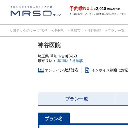
予約数No.1
2,018
※
施設の予約
※「年間予約数」のヒアリング調査 個人向け人間ドック予約サービ
人間ドックのマーソTOP
埼玉県
草加市
神谷医院
プラン一覧
神谷医院
埼玉県
草加市吉町3-1-3
最寄り駅：
草加駅
/
谷塚駅
オンライン決済対応
インボイス制度に対
プラン一覧