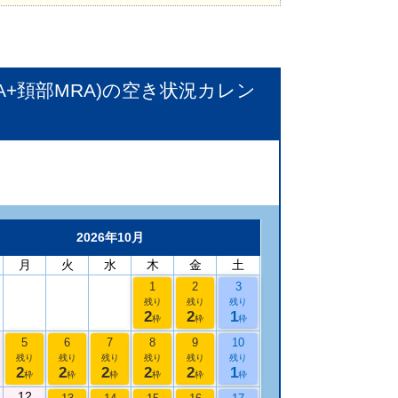
+頚部MRA)
の空き状況カレン
2026年10月
月
火
水
木
金
土
1
2
3
残り
残り
残り
2
2
1
枠
枠
枠
5
6
7
8
9
10
残り
残り
残り
残り
残り
残り
2
2
2
2
2
1
枠
枠
枠
枠
枠
枠
12