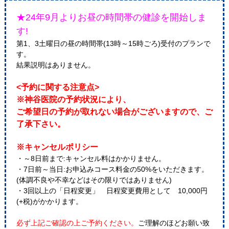
★24年9月よりお昼の時間帯の健診を開始しま
す!
第1、3土曜日の昼の時間帯(13時～15時ごろ)受付のプランで
す。
結果説明はありません。
<予約に関する注意点>
※神谷医院の予約状況により、
ご希望日の予約が取れない場合がございますので、ご
了承下さい。
※キャンセルポリシー
・～8日前まで:キャンセル料はかかりません。
・7日前～当日:お申込みコース料金の50%をいただきます。
(体調不良や不幸などはその限りではありません)
・3回以上の「日程変更」 日程変更費用として 10,000円
(+税)がかかります。
必ず上記ご確認の上ご予約ください。
ご理解のほどお願い致