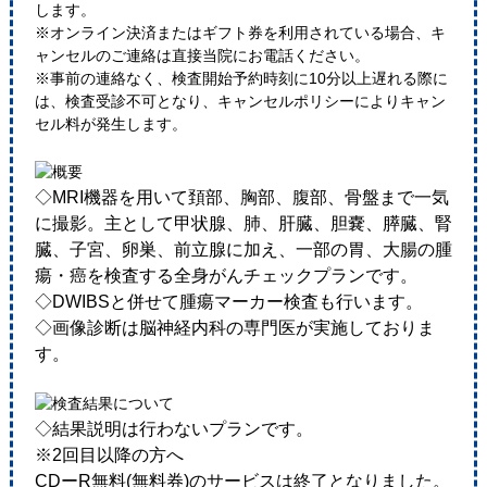
します。
※オンライン決済またはギフト券を利用されている場合、キ
ャンセルのご連絡は直接当院にお電話ください。
※事前の連絡なく、検査開始予約時刻に10分以上遅れる際に
は、検査受診不可となり、キャンセルポリシーによりキャン
セル料が発生します。
◇MRI機器を用いて頚部、胸部、腹部、骨盤まで一気
に撮影。主として甲状腺、肺、肝臓、胆嚢、膵臓、腎
臓、子宮、卵巣、前立腺に加え、一部の胃、大腸の腫
瘍・癌を検査する全身がんチェックプランです。
◇DWIBSと併せて腫瘍マーカー検査も行います。
◇画像診断は脳神経内科の専門医が実施しておりま
す。
◇結果説明は行わないプランです。
※2回目以降の方へ
CDーR無料(無料券)のサービスは終了となりました。