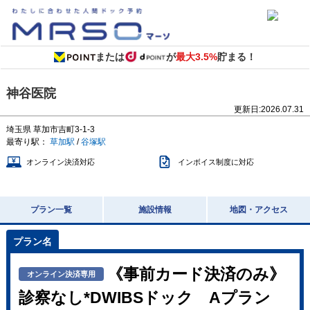
または
が
最大3.5%
貯まる！
神谷医院
更新日:
2026.07.31
埼玉県
草加市吉町3-1-3
最寄り駅：
草加駅
/
谷塚駅
オンライン決済対応
インボイス制度に対応
プラン一覧
施設情報
地図・アクセス
《事前カード決済のみ》
オンライン決済専用
診察なし*DWIBSドック Aプラン