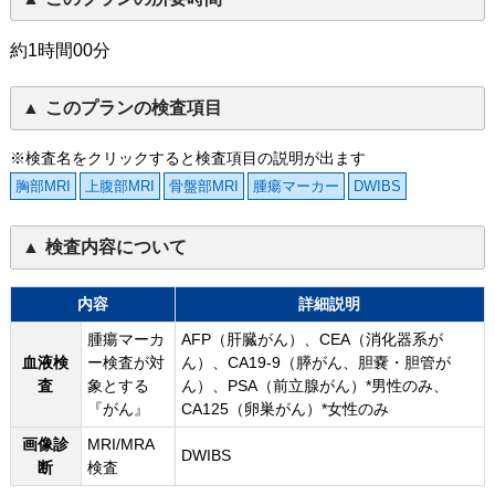
約1時間00分
このプランの検査項目
※検査名をクリックすると検査項目の説明が出ます
胸部MRI
上腹部MRI
骨盤部MRI
腫瘍マーカー
DWIBS
検査内容について
内容
詳細説明
腫瘍マーカ
AFP（肝臓がん）、CEA（消化器系が
血液検
ー検査が対
ん）、CA19-9（膵がん、胆嚢・胆管が
査
象とする
ん）、PSA（前立腺がん）*男性のみ、
『がん』
CA125（卵巣がん）*女性のみ
画像診
MRI/MRA
DWIBS
断
検査