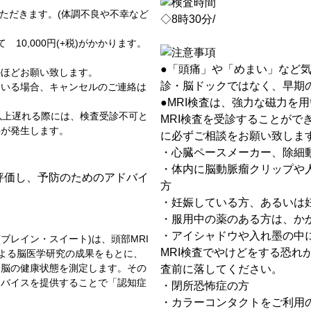
いただきます。(体調不良や不幸など
◇8時30分/
10,000円(+税)がかかります。
●「頭痛」や「めまい」など
のほどお願い致します。
診・脳ドックではなく、早期
ている場合、キャンセルのご連絡は
●MRI検査は、強力な磁力を
以上遅れる際には、検査受診不可と
MRI検査を受診することがで
料が発生します。
に必ずご相談をお願い致しま
・心臓ペースメーカー、除細
・体内に脳動脈瘤クリップや
クを評価し、予防のためのアドバイ
方
・妊娠している方、あるいは
・服用中の薬のある方は、か
・アイシャドウや入れ墨の中
」(ブレイン・スイート)は、頭部MRI
MRI検査でやけどをする恐れ
による脳医学研究の成果をもとに、
、脳の健康状態を測定します。その
査前に落してください。
ドバイスを提供することで「認知症
・閉所恐怖症の方
。
・カラーコンタクトをご利用