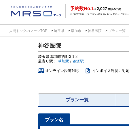
予約数No.1
2,027
※
施設の予約
※「年間予約数」のヒアリング調査 個人向け人間ドック予約サービ
人間ドックのマーソTOP
埼玉県
草加市
神谷医院
プラン一覧
神谷医院
埼玉県
草加市吉町3-1-3
最寄り駅：
草加駅
/
谷塚駅
オンライン決済対応
インボイス制度に対
プラン一覧