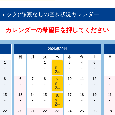
康チェック)*診察なし
の空き状況カレンダー
カレンダーの希望日を押してください
2026年09月
土
日
月
火
水
木
金
土
日
1
1
3
4
5
2
-
-
-
-
-
残り
2
枠
8
6
7
8
10
11
12
4
9
-
-
-
-
-
-
-
-
残り
2
枠
15
13
14
15
17
18
19
11
16
-
-
-
-
-
-
-
-
残り
2
枠
22
20
21
22
23
24
25
26
18