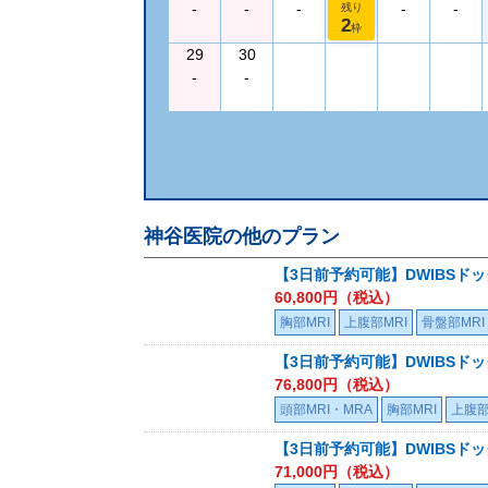
-
-
-
-
-
残り
2
枠
29
30
-
-
神谷医院
の他のプラン
【3日前予約可能】DWIBSド
60,800
円（税込）
胸部MRI
上腹部MRI
骨盤部MRI
【3日前予約可能】DWIBSド
76,800
円（税込）
頭部MRI・MRA
胸部MRI
上腹部
【3日前予約可能】DWIBSドック
71,000
円（税込）