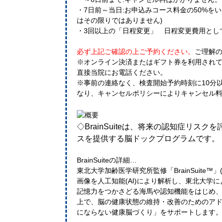
・7日前～当日:お申込みコース料金の50%を
はその限りではありません)
・3回以上の「日程変更」 日程変更費用として 
必ず上記ご確認の上ご予約ください。
ご理解
※オンライン決済またはギフト券を利用され
直接当院にお電話ください。
※事前の連絡なく、検査開始予約時刻に10分
なり、キャンセルポリシーによりキャンセル
◇BrainSuiteは、将来の認知症リス
スを提供する脳ドックプログラムです。
BrainSuiteの詳細…
東北大学加齢医学研究所監修「BrainSuite™
画像を人工知能(AI)により解析し、東北大学
記憶力をつかさどる海馬や認知機能をはじめ
上で、脳の健康状態の維持・改善のためのア
にならない健康脳づくり」をサポートします