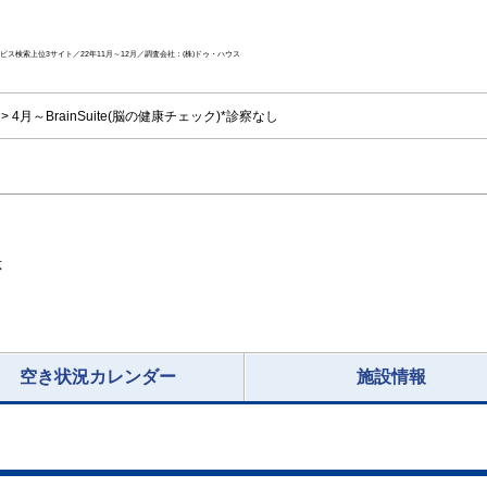
ス検索上位3サイト／22年11月～12月／調査会社：(株)ドゥ・ハウス
4月～BrainSuite(脳の健康チェック)*診察なし
応
空き状況カレンダー
施設情報