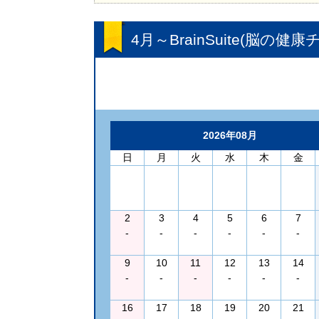
4月～BrainSuite(脳の健
2026年08月
日
月
火
水
木
金
2
3
4
5
6
7
-
-
-
-
-
-
9
10
11
12
13
14
-
-
-
-
-
-
16
17
18
19
20
21