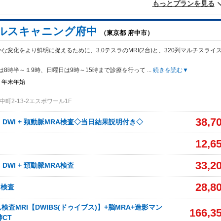
もっとプランを見る
ルスキャニング府中
（東京都 府中市）
な変化をより鮮明に捉えるために、3.0テスラのMRI(2台)と、320列マルチスライ
は8時半～１9時、日曜日は9時～15時まで診療を行って
...
続きを読む▼
・年末年始
町2-13-2エスポワール1F
38,7
、DWI + 頚動脈MRA検査◇当日結果説明付き◇
12,6
33,2
、DWI + 頚動脈MRA検査
28,8
I検査
査MRI【DWIBS(ドゥイブス)】+脳MRA+造影マン
166,3
肺CT