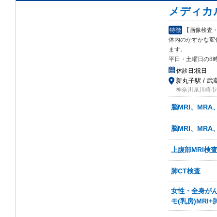
メディカ
特徴
【画像検査
体内のかすかな変
ます。
平日・土曜日の8時
休診日:
祝日
新丸子駅 / 
神奈川県川崎市中原
脳MRI、MRA
脳MRI、MRA
上腹部MRI検査
肺CT検査
女性・全身がん検
モ(乳房)MRI+