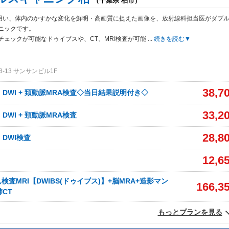
（千葉県 柏市）
Tを用い、体内のかすかな変化を鮮明・高画質に捉えた画像を、放射線科担当医がダブ
ニックです。
チェックが可能なドゥイブスや、CT、MRI検査が可能
...
続きを読む▼
-13 サンサンビル1F
38,7
、DWI + 頚動脈MRA検査◇当日結果説明付き◇
33,2
、DWI + 頚動脈MRA検査
28,8
、DWI検査
12,6
査MRI【DWIBS(ドゥイブス)】+脳MRA+造影マン
166,3
肺CT
もっとプランを見る