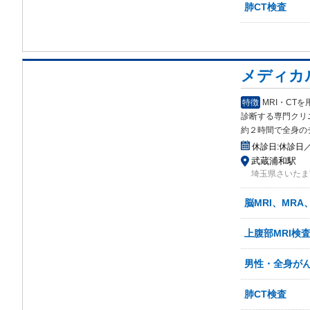
肺CT検査
メディカ
特徴
MRI・C
診断する専門クリ
約２時間で全身の
休診日:
休診日
武蔵浦和駅
埼玉県さいたま市
脳MRI、MRA
上腹部MRI検査
男性・全身がん検
肺CT検査