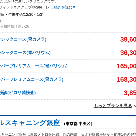
きたばかりの新しいクリニックです。
ィットネスクラブやcafe、レ
...
続きを読む▼
・年末年始(12/30～1/3)
駅
昭和区檀渓通5-26
39,6
シックコース(胃カメラ)
36,3
シックコース(胃バリウム)
165,0
パープレミアムコース(胃バリウム)
168,3
パープレミアムコース(胃カメラ)
3,8
検診(ピロリ菌検査)
もっとプランを見る
ルスキャニング銀座
（東京都 中央区）
スキャニング銀座は東京メトロ銀座線、丸の内線、日比谷線銀座駅から徒歩1分の好