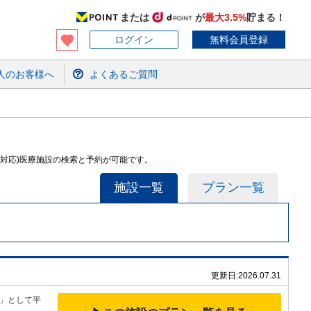
または
が
最大3.5%
貯まる！
ログイン
無料会員登録
人のお客様へ
よくあるご質問
語対応)医療施設の検索と予約が可能です。
施設一覧
プラン一覧
更新日:
2026.07.31
」として平