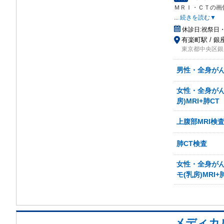
Ｍ
ＲＩ・ＣＴの画
...
続きを読む▼
休診日:
祝祭日
有楽町駅 / 銀
東京都中央区銀座
男性・全身がん検
女性・全身がん検
房)MRI+肺CT
上腹部MRI検査
肺CT検査
女性・全身がん検
モ(乳房)MRI+
メディカ