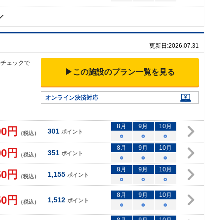
更新日:
2026.07.31
ルチェックで
▶この施設のプラン一覧を見る
オンライン決済対応
8
月
9
月
10
月
00
円
301
ポイント
（税込）
○
○
○
8
月
9
月
10
月
00
円
351
ポイント
（税込）
○
○
○
8
月
9
月
10
月
50
円
1,155
ポイント
（税込）
○
○
○
8
月
9
月
10
月
50
円
1,512
ポイント
（税込）
○
○
○