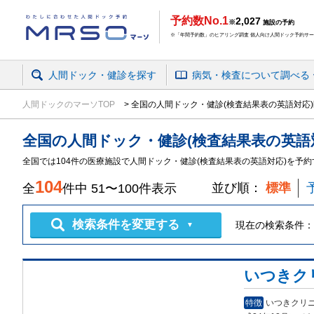
予約数No.1
2,027
※
施設の予約
※「年間予約数」のヒアリング調査 個人向け人間ドック予約サービ
人間ドック・健診を探す
病気・検査
について
調べる
人間ドックのマーソTOP
全国の人間ドック・健診(検査結果表の英語対応
全国
の
人間ドック・健診
(検査結果表の英語
全国では104件の医療施設で人間ドック・健診(検査結果表の英語対応)を予
104
並び順：
標準
全
件中
51
〜
100
件表示
検索条件を変更する
現在の検索条件：
▼
いつきク
特徴
いつきクリ