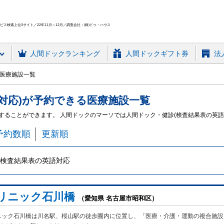
ス検索上位3サイト／22年11月～12月／調査会社：(株)ドゥ・ハウス
人間ドック
ランキング
人間ドックギフト券
法
)医療施設一覧
対応)
が予約できる
医療施設
一覧
約することができます。 人間ドックのマーソでは人間ドック・健診(検査結果表の英
予約数順
更新順
検査結果表の英語対応
リニック石川橋
（愛知県 名古屋市昭和区）
ニック石川橋は川名駅、桜山駅の徒歩圏内に位置し、「医療・介護・運動の複合施設