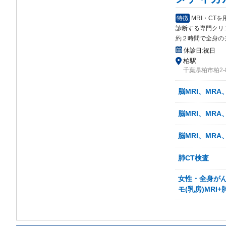
特徴
MRI・C
診断する専門クリ
約２時間で全身の
休診日:
祝日
柏駅
千葉県柏市柏2-8
脳MRI、MRA
脳MRI、MRA
脳MRI、MRA
肺CT検査
女性・全身がん検
モ(乳房)MRI+