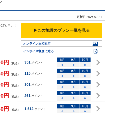
更新日:
2026.07.31
スC
Tを用いて
▶この施設のプラン一覧を見る
オンライン決済対応
インボイス制度に対応
8
月
9
月
10
月
00
円
351
ポイント
（税込）
○
○
○
8
月
9
月
10
月
50
円
115
ポイント
（税込）
○
○
○
8
月
9
月
10
月
00
円
301
ポイント
（税込）
○
○
○
8
月
9
月
10
月
00
円
261
ポイント
（税込）
○
○
○
8
月
9
月
10
月
50
円
1,512
ポイント
（税込）
○
○
○