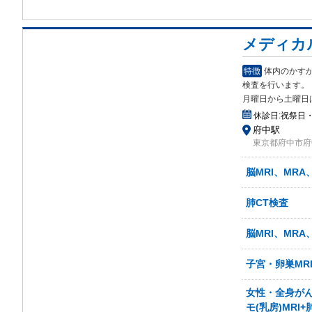
メディカ
特徴
体内のかすか
検査を行います。
月曜日から土曜日
休診日:
祝祭日
府中駅
東京都府中市府中
脳MRI、MRA
肺CT検査
脳MRI、MRA
子宮・卵巣MR
女性・全身がん検
モ(乳房)MRI+