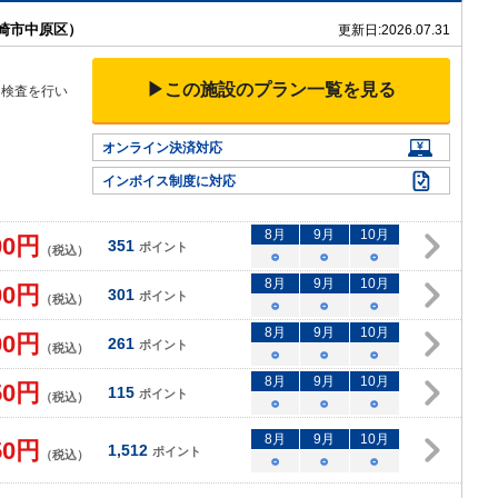
川崎市中原区）
更新日:
2026.07.31
▶この施設のプラン一覧を見る
て検査を行い
オンライン決済対応
インボイス制度に対応
8
月
9
月
10
月
00
円
351
ポイント
（税込）
○
○
○
8
月
9
月
10
月
00
円
301
ポイント
（税込）
○
○
○
8
月
9
月
10
月
00
円
261
ポイント
（税込）
○
○
○
8
月
9
月
10
月
50
円
115
ポイント
（税込）
○
○
○
8
月
9
月
10
月
50
円
1,512
ポイント
（税込）
○
○
○