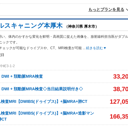
もっとプランを見る
ルスキャニング本厚木
（神奈川県 厚木市）
Tを用い、体内のかすかな変化を鮮明・高画質に捉えた画像を、放射線科担当医がダブ
ニックです。
チェックが可能なドゥイブスや、CT、MRI検査が可能
...
続きを読む▼
祝日
町3-1-2
33,2
、DWI + 頚動脈MRA検査
38,7
、DWI + 頚動脈MRA検査◇当日結果説明付き◇
127,0
査MRI【DWIBS(ドゥイブス)】+脳MRA+肺CT
査MRI【DWIBS(ドゥイブス)】+脳MRA+造影マン
166,3
肺CT