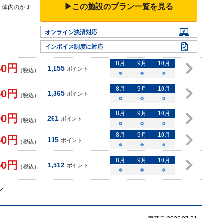
▶この施設のプラン一覧を見る
。体内のかす
オンライン決済対応
インボイス制度に対応
8
月
9
月
10
月
50
円
1,155
ポイント
（税込）
○
○
○
8
月
9
月
10
月
50
円
1,365
ポイント
（税込）
○
○
○
8
月
9
月
10
月
00
円
261
ポイント
（税込）
○
○
○
8
月
9
月
10
月
50
円
115
ポイント
（税込）
○
○
○
8
月
9
月
10
月
50
円
1,512
ポイント
（税込）
○
○
○