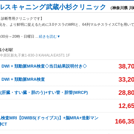
ルスキャニング武蔵小杉クリニック
（神奈川県 
・診断専用クリニックです】
化を、より鮮明に捉えるために3.0テスラのM
RIと、64列マルチスライスCTを用い
30分～20時・日曜日
...
続きを読む▼
武蔵小杉駅
区新丸子東1‐830‐3 KAHALA EAST1 1F
38,7
、DWI + 頚動脈MRA検査◇当日結果説明付き◇
33,2
、DWI + 頚動脈MRA検査
28,8
(肝臓・すい臓・胆のう)+すい管・胆管(MRCP)
12,6
査MRI【DWIBS(ドゥイブス)】+脳MRA+造影マン
166,3
肺CT