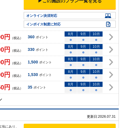
▶この施設のプラン一覧を見る
オンライン決済対応
インボイス制度に対応
8
月
9
月
10
月
00
円
360
ポイント
（税込）
○
○
○
8
月
9
月
10
月
00
円
330
ポイント
（税込）
○
○
○
8
月
9
月
10
月
00
円
1,500
ポイント
（税込）
○
○
○
8
月
9
月
10
月
00
円
1,530
ポイント
（税込）
○
○
○
8
月
9
月
10
月
50
円
35
ポイント
（税込）
○
○
○
更新日:
2026.07.31
立地にあり、