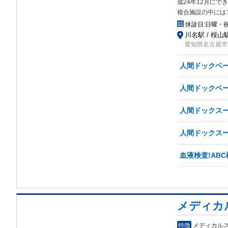
成2
4年12月にで
複合施設の中にはフ
休診日:
日曜・祝日
川名駅 / 桜山
愛知県名古屋市
人間ドックベー
人間ドックベー
人間ドックスー
人間ドックスー
血液検査!ABC
メディカ
特徴
メディカル