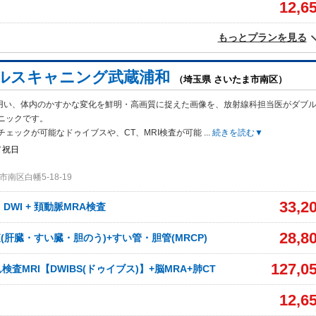
12,6
もっとプランを見る
ルスキャニング武蔵浦和
（埼玉県 さいたま市南区）
Tを用い、体内のかすかな変化を鮮明・高画質に捉えた画像を、放射線科担当医がダブ
ニックです。
チェックが可能なドゥイブスや、CT、MRI検査が可能
...
続きを読む▼
／祝日
南区白幡5-18-19
33,2
、DWI + 頚動脈MRA検査
28,8
(肝臓・すい臓・胆のう)+すい管・胆管(MRCP)
127,0
査MRI【DWIBS(ドゥイブス)】+脳MRA+肺CT
12,6