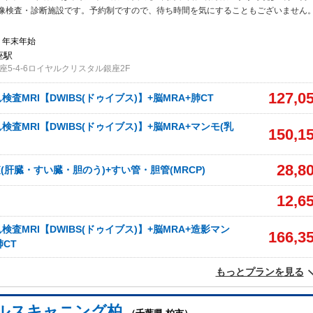
像検査・診断施設です。予約制ですので、待ち時間を気にすることもございません
・年末年始
座駅
5-4-6ロイヤルクリスタル銀座2F
127,0
査MRI【DWIBS(ドゥイブス)】+脳MRA+肺CT
査MRI【DWIBS(ドゥイブス)】+脳MRA+マンモ(乳
150,1
28,8
(肝臓・すい臓・胆のう)+すい管・胆管(MRCP)
12,6
査MRI【DWIBS(ドゥイブス)】+脳MRA+造影マン
166,3
肺CT
もっとプランを見る
ルスキャニング柏