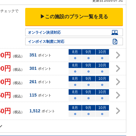
更新日:
2026.07.31
ルチェックで
▶この施設のプラン一覧を見る
オンライン決済対応
インボイス制度に対応
8
月
9
月
10
月
00
円
351
ポイント
（税込）
○
○
○
8
月
9
月
10
月
00
円
301
ポイント
（税込）
○
○
○
8
月
9
月
10
月
00
円
261
ポイント
（税込）
○
○
○
8
月
9
月
10
月
50
円
115
ポイント
（税込）
○
○
○
8
月
9
月
10
月
50
円
1,512
ポイント
（税込）
○
○
○