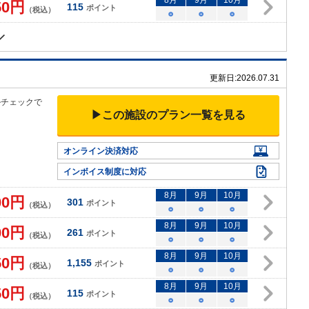
8
月
9
月
10
月
50
円
115
ポイント
（税込）
○
○
○
更新日:
2026.07.31
ルチェックで
▶この施設のプラン一覧を見る
オンライン決済対応
インボイス制度に対応
8
月
9
月
10
月
00
円
301
ポイント
（税込）
○
○
○
8
月
9
月
10
月
00
円
261
ポイント
（税込）
○
○
○
8
月
9
月
10
月
50
円
1,155
ポイント
（税込）
○
○
○
8
月
9
月
10
月
50
円
115
ポイント
（税込）
○
○
○