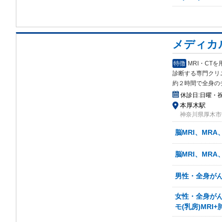
メディカ
特徴
MRI・C
診断する専門クリ
約２時間で全身の
休診日:
日曜・
本厚木駅
神奈川県厚木市中
脳MRI、MRA
脳MRI、MRA
男性・全身がん検
女性・全身がん検
モ(乳房)MRI+