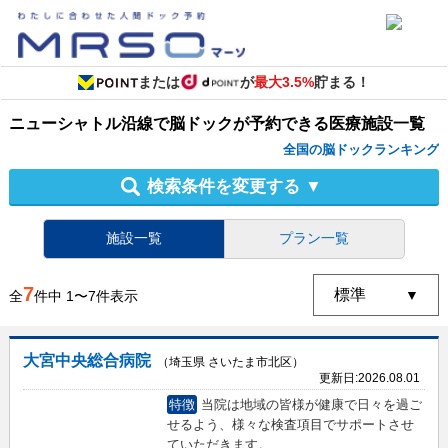
または
が
最大3.5%
貯まる！
ニューシャトル沿線
で
脳ドック
が予約できる
医療施設
一覧
全国の脳ドックランキング
検索条件を変更する
▼
施設一覧
プラン一覧
7
全
件中
1
〜
7
件表示
大宮中央総合病院
（埼玉県 さいたま市北区）
更新日:
2026.08.01
特徴
当院は地域の皆様が健康で日々を過ご
せるよう、様々な検査項目でサポートさせ
ていただきます。