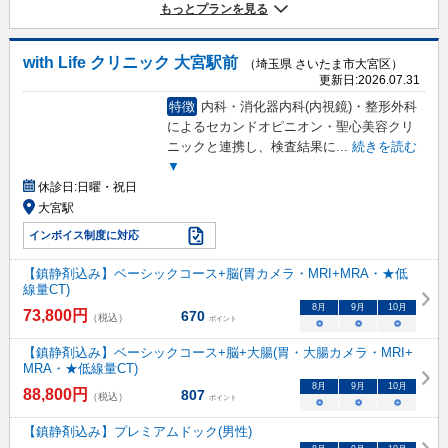
もっとプランを見る
with Life クリニック 大宮駅前
（埼玉県 さいたま市大宮区）
更新日:
2026.07.31
特徴
内科・消化器内科(内視鏡)・整形外科
によるセカンドオピニオン・聖心美容クリ
ニックと連携し、検査結果に
...
続きを読む
▼
休診日:
日曜・祝日
大宮駅
インボイス制度に対応
【鎮静剤込み】ベーシックコース+脳(胃カメラ・MRI+MRA・★低
線量CT)
8
月
9
月
10
月
73,800
円
670
（税込）
ポイント
○
○
○
【鎮静剤込み】ベーシックコース+脳+大腸(胃・大腸カメラ・MRI+
MRA・★低線量CT)
8
月
9
月
10
月
88,800
円
807
（税込）
ポイント
○
○
○
【鎮静剤込み】プレミアムドック(男性)