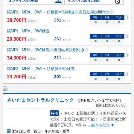
オンライン決済対応
インボイス制度に対応
脳MRI、MRA、DWI + 頚動脈MRA検査◇当日結果説明付き◇
8
月
9
月
10
月
38,700
円
351
（税込）
ポイント
○
○
○
脳MRI、MRA、DWI検査
8
月
9
月
10
月
28,800
円
261
（税込）
ポイント
○
○
○
脳MRI、MRA、DWI検査◇当日結果説明付き◇
8
月
9
月
10
月
34,300
円
311
（税込）
ポイント
○
○
○
脳MRI、MRA、DWI + 頚動脈MRA検査
8
月
9
月
10
月
33,200
円
301
（税込）
ポイント
○
○
○
さいたまセントラルクリニック
（埼玉県 さいたま市大宮区）
更新日:
2026.08.06
特徴
＜さいたま新都心駅より無料送迎バス
で5分！土曜日も受診可能！＞高度画像診断
装置PET-CT、MRIを
...
続きを読む▼
休診日:
日曜・祝日・年末年始・夏季