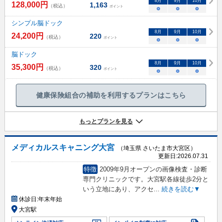
8
月
9
月
10
月
128,000
円
1,163
（税込）
ポイント
○
○
○
シンプル脳ドック
8
月
9
月
10
月
24,200
円
220
（税込）
ポイント
○
○
○
脳ドック
8
月
9
月
10
月
35,300
円
320
（税込）
ポイント
○
○
○
健康保険組合の補助を利用するプランはこちら
もっとプランを見る
メディカルスキャニング大宮
（埼玉県 さいたま市大宮区）
更新日:
2026.07.31
特徴
2009年9月オープンの画像検査・診断
専門クリニックです。大宮駅各線徒歩2分と
いう立地にあり、アクセ
...
続きを読む▼
休診日:
年末年始
大宮駅