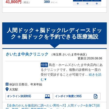
41,800
円
380
（税込）
ポイント
○
○
○
人間ドック＋脳ドック/レディースドッ
ク＋脳ドック
を予約できる
医療施設
さいたま中央クリニック
（埼玉県 さいたま市中央区）
更新日:
2026.08.06
特徴
島忠・ホームズさいたま中央店内にあ
るクリニックです。複数の診療科を一度の
受付で受診することが可能です
...
続きを読
む▼
休診日:
日祭日、年末年始
大宮駅
オンライン決済対応
インボイス制度に対応
【全身のがんを徹底的に調べたい男性へ‼】人間ドック+全身CT(頭