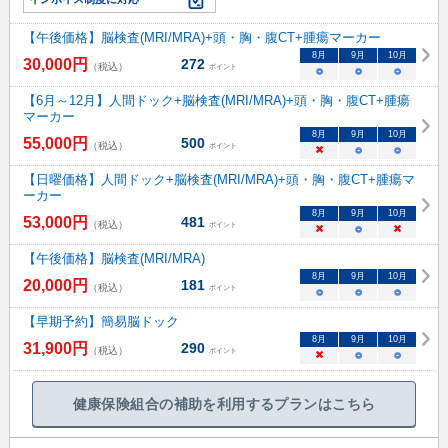
【午後価格】脳検査(MRI/MRA)+頭・胸・腹CT+腫瘍マーカー
8
月
9
月
10
月
30,000
円
272
（税込）
ポイント
○
○
○
【6月～12月】人間ドック+脳検査(MRI/MRA)+頭・胸・腹CT+腫瘍
マーカー
8
月
9
月
10
月
55,000
円
500
（税込）
ポイント
×
○
○
【日曜価格】人間ドック+脳検査(MRI/MRA)+頭・胸・腹CT+腫瘍マ
ーカー
8
月
9
月
10
月
53,000
円
481
（税込）
ポイント
×
○
×
【午後価格】脳検査(MRI/MRA)
8
月
9
月
10
月
20,000
円
181
（税込）
ポイント
○
○
○
【早期予約】簡易脳ドック
8
月
9
月
10
月
31,900
円
290
（税込）
ポイント
×
○
○
健康保険組合の補助を利用するプランはこちら