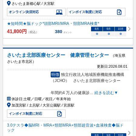
さいたま新都心駅 / 大宮駅
オンライン決済対応
インボイス制度に対応
★短時間★脳ドック*頭部MRI/MRA・頚部MRA検査*
8
月
9
月
10
月
41,800
円
380
（税込）
ポイント
○
○
○
さいたま北部医療センター 健康管理センター
（埼玉県
さいたま市北区）
更新日:
2026.08.01
特徴
独立行政法人地域医療機能推進機構
（JCHO） さいたま北部医療センター
年間約4 万人の健康診
...
続きを読む▼
休診日:
土曜／日曜／祝日／年末年始
加茂宮駅 / 土呂駅 / 大宮公園駅 / 宮原駅
インボイス制度に対応
3.0テスラ◆脳MRI・MRA+頸部MRA+頸部超音波+血液検査◆脳ド
ック
8
月
9
月
10
月