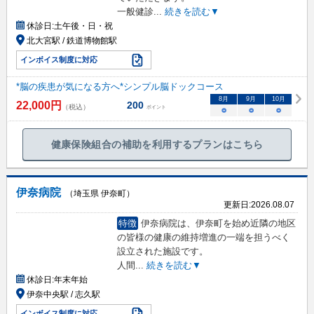
一般健診
...
続きを読む▼
休診日:
土午後・日・祝
北大宮駅 / 鉄道博物館駅
インボイス制度に対応
*脳の疾患が気になる方へ*シンプル脳ドックコース
8
月
9
月
10
月
22,000
円
200
（税込）
ポイント
○
○
○
健康保険組合の補助を利用するプランはこちら
伊奈病院
（埼玉県 伊奈町）
更新日:
2026.08.07
特徴
伊奈病院は、伊奈町を始め近隣の地区
の皆様の健康の維持増進の一端を担うべく
設立された施設です。
人間
...
続きを読む▼
休診日:
年末年始
伊奈中央駅 / 志久駅
インボイス制度に対応