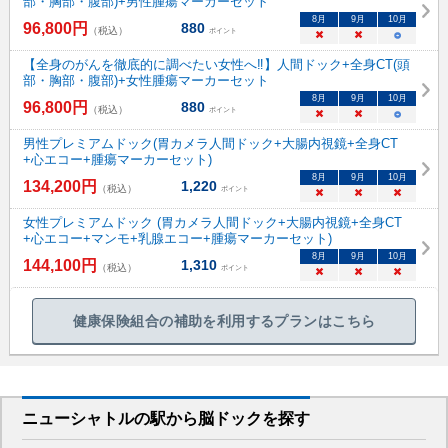
部・胸部・腹部)+男性腫瘍マーカーセット
8
月
9
月
10
月
96,800
円
880
（税込）
ポイント
×
×
○
【全身のがんを徹底的に調べたい女性へ‼】人間ドック+全身CT(頭
部・胸部・腹部)+女性腫瘍マーカーセット
8
月
9
月
10
月
96,800
円
880
（税込）
ポイント
×
×
○
男性プレミアムドック(胃カメラ人間ドック+大腸内視鏡+全身CT
+心エコー+腫瘍マーカーセット)
8
月
9
月
10
月
134,200
円
1,220
（税込）
ポイント
×
×
×
女性プレミアムドック (胃カメラ人間ドック+大腸内視鏡+全身CT
+心エコー+マンモ+乳腺エコー+腫瘍マーカーセット)
8
月
9
月
10
月
144,100
円
1,310
（税込）
ポイント
×
×
×
健康保険組合の補助を利用するプランはこちら
ニューシャトル
の駅から
脳ドックを
探す