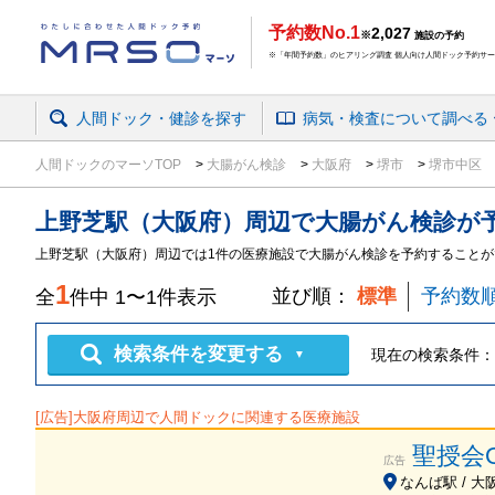
予約数No.1
2,027
※
施設の予約
※「年間予約数」のヒアリング調査 個人向け人間ドック予約サービ
人間ドック・健診を探す
病気・検査
について
調べる
人間ドックのマーソTOP
大腸がん検診
大阪府
堺市
堺市中区
上野芝駅（大阪府）周辺
で
大腸がん検診
が
上野芝駅（大阪府）周辺では1件の医療施設で大腸がん検診を予約することが
1
並び順：
標準
予約数
全
件中
1
〜
1
件表示
検索条件を変更する
現在の検索条件：
▼
[広告]
大阪府
周辺で人間ドックに関連する医療施設
聖授会
広告
なんば駅 / 大