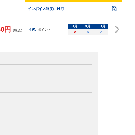
インボイス制度に対応
8
月
9
月
10
月
50
円
495
ポイント
（税込）
×
○
○