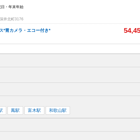
祝日・年末年始
深井北町3176
54,4
ス*胃カメラ・エコー付き*
駅
鳳
駅
富木
駅
和歌山
駅