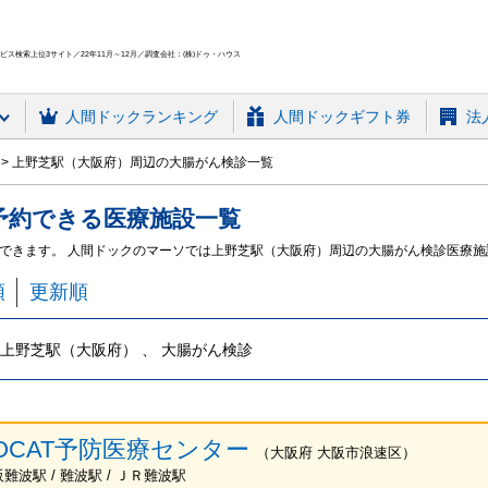
ス検索上位3サイト／22年11月～12月／調査会社：(株)ドゥ・ハウス
人間ドック
ランキング
人間ドックギフト券
法
上野芝駅（大阪府）周辺の大腸がん検診一覧
予約できる
医療施設
一覧
できます。 人間ドックのマーソでは上野芝駅（大阪府）周辺の大腸がん検診医療
順
更新順
上野芝駅（大阪府） 、 大腸がん検診
OCAT予防医療センター
（
大阪府
大阪市浪速区
）
阪難波駅 / 難波駅 / ＪＲ難波駅