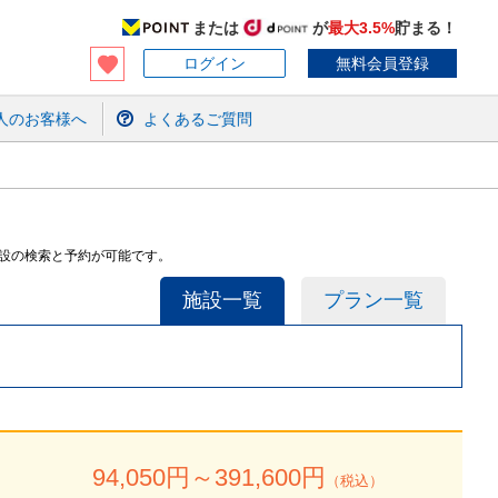
または
が
最大3.5%
貯まる！
ログイン
無料会員登録
人のお客様へ
よくあるご質問
施設の検索と予約が可能です。
施設一覧
プラン一覧
94,050
円～
391,600
円
（税込）