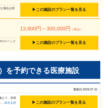
要な場合は併
▶この施設のプラン一覧を見る
13,800
円～
300,000
円
（税込）
準のスペック
▶この施設のプラン一覧を見る
）
を予約できる
医療施設
更新日:
2026.07.31
備え
て、皆様
▶この施設のプラン一覧を見る
し
...
続きを読