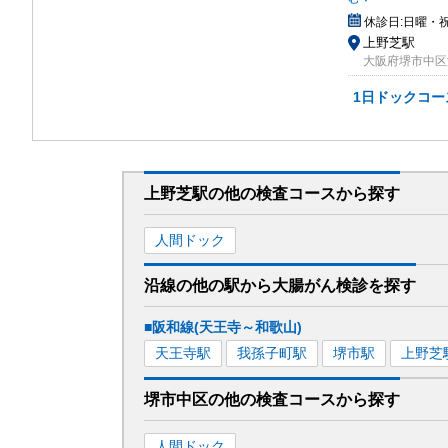
休診日:
日曜・
上野芝駅
大阪府堺市中区
1日ドックコー
上野芝駅
の
他の
検査コースから探す
人間ドック
沿線の他の駅から
大腸がん検診を
探す
■阪和線(天王寺～和歌山)
天王寺
駅
我孫子町
駅
堺市
駅
上野芝
堺市中区
の
他の
検査コースから探す
人間ドック