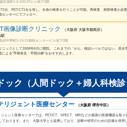
区湊町1-4-1OCATビル地下3階
ET2台、PET-CT1台を有し、全身の検査を行うことが可能。再検査、精密検査が必
鏡センターにてフォロー。
ET画像診断クリニック
（
大阪府
大阪市都島区
）
島駅
区中野町5-15-21都島センタービル地下3階
リニックとして2008年6月に開院。 これまでの「がん」検診レベルではない、高水
置による"早期発見・早期治療"をおすすめします。
ドック（人間ドック＋婦人科検診
テリジェント医療センター
（大阪府 堺市中区）
ジェント医療センターでは、PET/CT、SPECT、MRIなどの最新の医療機器を取り
しております。また、大阪大学とも提携しており、診断や研究のための設備を併用