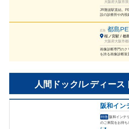
大阪府大阪市浪速
JR難波駅直結。P
設の診療所や内視
都島P
広告
桜ノ宮駅 / 都
大阪府大阪市都島
画像診断専門のク
を誇る画像診断装
人間ドック/レディース
阪和イン
特徴
阪和インテリ
のご来院をお待ち
む▼