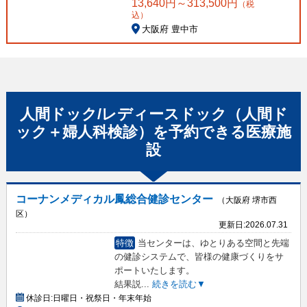
13,640
円～
313,500
円
（税
込）
大阪府 豊中市
人間ドック/レディースドック（人間ド
ック＋婦人科検診）
を予約できる
医療施
設
コーナンメディカル鳳総合健診センター
（大阪府 堺市西
区）
更新日:
2026.07.31
特徴
当センターは、ゆとりある空間と先端
の健診システムで、皆様の健康づくりをサ
ポートいたします。
結果説
...
続きを読む▼
休診日:
日曜日・祝祭日・年末年始