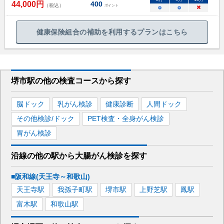
44,000
円
400
（税込）
ポイント
○
○
×
健康保険組合の補助を利用するプランはこちら
堺市駅
の
他の
検査コースから探す
脳ドック
乳がん検診
健康診断
人間ドック
その他検診/ドック
PET検査・全身がん検診
胃がん検診
沿線の他の駅から
大腸がん検診を
探す
■阪和線(天王寺～和歌山)
天王寺
駅
我孫子町
駅
堺市
駅
上野芝
駅
鳳
駅
富木
駅
和歌山
駅