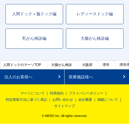
人間ドック＋脳ドック編
レディースドック編
乳がん検診編
大腸がん検診編
人間ドックのマーソTOP
大腸がん検診
大阪府
堺市
堺市
法人のお客様へ
医療施設様へ
マーソについて
利用規約
プライバシーポリシー
特定商取引法に基づく表記
お問い合わせ
会社概要
掲載について
サイトマップ
© MRSO Inc. All rights reserved.