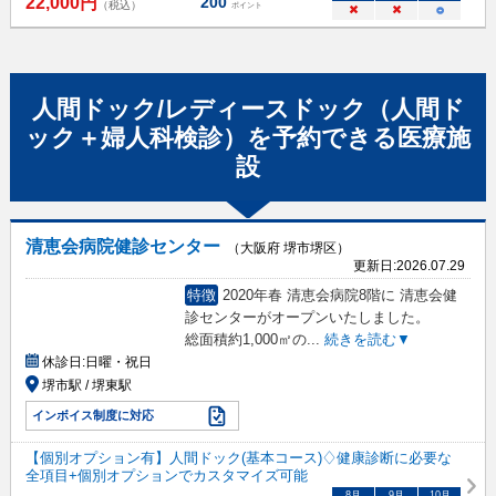
22,000
円
200
（税込）
ポイント
×
×
○
人間ドック/レディースドック（人間ド
ック＋婦人科検診）
を予約できる
医療施
設
清恵会病院健診センター
（大阪府 堺市堺区）
更新日:
2026.07.29
特徴
2020年春 清恵会病院8階に 清恵会健
診センターがオープンいたしました。
総面積約1,000㎡の
...
続きを読む▼
休診日:
日曜・祝日
堺市駅 / 堺東駅
インボイス制度に対応
【個別オプション有】人間ドック(基本コース)♢健康診断に必要な
全項目+個別オプションでカスタマイズ可能
8
月
9
月
10
月