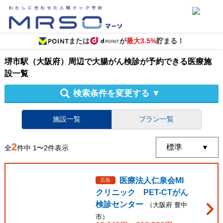
または
が
最大3.5%
貯まる！
堺市駅（大阪府）周辺
で
大腸がん検診
が予約できる
医療施
設
一覧
検索条件を変更する
▼
施設一覧
プラン一覧
2
全
件中
1
〜
2
件表示
医療法人仁泉会MI
広告
クリニック PET-CTがん
検診センター
（
大阪府
豊中
市
）