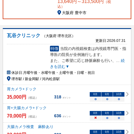
13,640
円～
313,500
円
（税
込）
大阪府 豊中市
瓦谷クリニック
（大阪府 堺市北区）
更新日:
2026.07.31
特徴
当院の内視鏡検査は内視鏡専門医・指
導医の院長が全例施行します。
また、ご希望に応じ静脈麻酔も行い、
...
続
きを読む▼
休診日:
月曜午後・水曜午後・土曜午後・日曜・祝日
堺市駅 / 新金岡駅 / 河内松原駅
胃カメラ+ドック
8
月
9
月
10
月
35,000
円
318
（税込）
ポイント
○
○
○
胃+大腸カメラ+ドック
8
月
9
月
10
月
70,000
円
636
（税込）
ポイント
×
○
○
大腸カメラ検査 麻酔あり
8
月
9
月
10
月