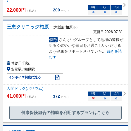
*
8
月
9
月
10
月
22,000
円
200
（税込）
ポイント
○
○
○
三恵クリニック柏原
（大阪府 柏原市）
更新日:
2026.07.31
特徴
さんけいグループとして地域の皆様が
明るく健やかな毎日をお過ごしいただける
よう健康をサポートさせていた
...
続きを読
む▼
休診日:
日祝
安堂駅 / 柏原駅
インボイス制度に対応
人間ドック(バリウム)
8
月
9
月
10
月
41,000
円
372
（税込）
ポイント
×
○
○
健康保険組合の補助を利用するプランはこちら