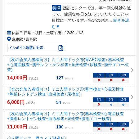
特徴
健診センターでは、年一回の健診を通
して、健康な毎日を送っていただくことを
目標にしています。特定の健診
...
続きを読
む▼
休診日:
日曜・祝日・土曜午後・12/30～1/3
京終駅 / 奈良駅
インボイス制度に対応
【友の会加入者様向け】ミニ人間ドック⑤(胃ABC検査+基本検査
+心電図検査+胸部レントゲン検査+血液検査+尿検査+腹部エコー検
査)
8
月
9
月
10
月
14,000
円
127
（税込）
ポイント
×
×
×
【友の会加入者様向け】ミニ人間ドック①(基本検査+心電図検査
+胸部レントゲン検査+血液検査+尿検査)
8
月
9
月
10
月
6,000
円
54
（税込）
ポイント
×
○
○
【友の会加入者様向け】ミニ人間ドック③(基本検査+心電図検査
+胸部レントゲン検査+血液検査+尿検査+腹部エコー検査)
8
月
9
月
10
月
11,000
円
100
（税込）
ポイント
×
×
×
◇人間ドック 胃カメラ(経鼻)◇