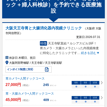
ック＋婦人科検診）
を予約できる
医療施
設
大阪天王寺胃と大腸消化器内視鏡クリニック
（大阪府 大阪
市阿倍野区）
更新日:
2026.07.31
特徴
天王寺駅直結＊ルシアスビル16F！
胃カメラ・大腸カメラといった内視鏡検査
に特化したクリニックです
...
続きを読む▼
休診日:
木曜日、祝日
大阪阿部野橋駅 / 天王寺駅 / 天王寺駅前駅
インボイス制度に対応
胃カメラ+人間ドックコース
8
月
9
月
10
月
27,000
円
245
（税込）
ポイント
○
○
○
胃・大腸カメラ+人間ドックコース
8
月
9
月
10
月
45,000
円
409
（税込）
ポイント
○
○
○