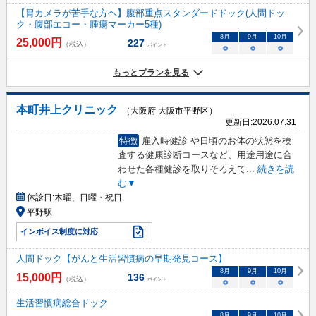
【胃カメラが苦手な方ヘ】腹部重点スタンダードドック(人間ドッ
ク・腹部エコー・腫瘍マーカー5種)
8
月
9
月
10
月
25,000
円
227
（税込）
ポイント
○
○
○
もっとプランを見る
本町井上クリニック
（大阪府 大阪市平野区）
更新日:
2026.07.31
特徴
雇入時健診 や日頃のお体の状態を検
査する健康診断コースなど、用途用途に合
わせた各種健診を取りそろえて
...
続きを読
む▼
休診日:
木曜、日曜・祝日
平野駅
インボイス制度に対応
人間ドック【がんと生活習慣病の早期発見コース】
8
月
9
月
10
月
15,000
円
136
（税込）
ポイント
○
○
○
生活習慣病総合ドック
8
月
9
月
10
月