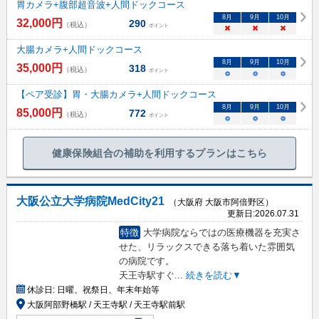
胃カメラ+腹部超音波+人間ドックコース
8
月
9
月
10
月
32,000
円
290
（税込）
ポイント
×
×
×
大腸カメラ+人間ドックコース
8
月
9
月
10
月
35,000
円
318
（税込）
ポイント
○
○
○
【ペア受診】胃・大腸カメラ+人間ドックコース
8
月
9
月
10
月
85,000
円
772
（税込）
ポイント
○
○
○
健康保険組合の補助を利用するプランはこちら
大阪公立大学病院MedCity21
（大阪府 大阪市阿倍野区）
更新日:
2026.07.31
特徴
大学病院ならではの医療機器を充実さ
せた、リラックスできる落ち着いた雰囲気
の病院です。
天王寺駅すぐ
...
続きを読む▼
休診日:
日曜、祝祭日、年末年始等
大阪阿部野橋駅 / 天王寺駅 / 天王寺駅前駅