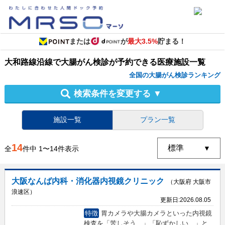
または
が
最大3.5%
貯まる！
大和路線沿線
で
大腸がん検診
が予約できる
医療施設
一覧
全国の大腸がん検診ランキング
検索条件を変更する
▼
施設一覧
プラン一覧
14
全
件中
1
〜
14
件表示
大阪なんば内科・消化器内視鏡クリニック
（大阪府 大阪市
浪速区）
更新日:
2026.08.05
特徴
胃カメラや大腸カメラといった内視鏡
検査を「苦しそう…」「恥ずかしい…」と