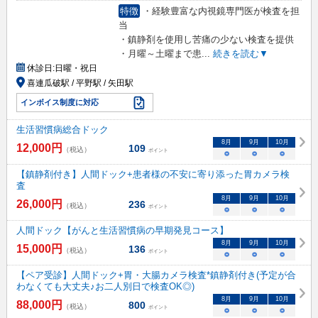
特徴
・経験豊富な内視鏡専門医が検査を担
当
・鎮静剤を使用し苦痛の少ない検査を提供
・月曜～土曜まで患
...
続きを読む▼
休診日:
日曜・祝日
喜連瓜破駅 / 平野駅 / 矢田駅
インボイス制度に対応
生活習慣病総合ドック
8
月
9
月
10
月
12,000
円
109
（税込）
ポイント
○
○
○
【鎮静剤付き】人間ドック+患者様の不安に寄り添った胃カメラ検
査
8
月
9
月
10
月
26,000
円
236
（税込）
ポイント
○
○
○
人間ドック【がんと生活習慣病の早期発見コース】
8
月
9
月
10
月
15,000
円
136
（税込）
ポイント
○
○
○
【ペア受診】人間ドック+胃・大腸カメラ検査*鎮静剤付き(予定が合
わなくても大丈夫♪お二人別日で検査OK◎)
8
月
9
月
10
月
88,000
円
800
（税込）
ポイント
○
○
○