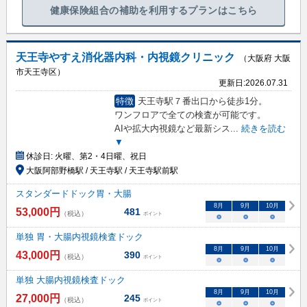
健康保険組合の補助を利用するプランはこちら
天王寺やすえ消化器内科・内視鏡クリニック
（大阪府 大阪
市天王寺区）
更新日:
2026.07.31
特徴
天王寺駅７番出口から徒歩1分。
ワンフロアで全ての検査が可能です。
AIや拡大内視鏡など最新シス
...
続きを読む
▼
休診日:
火曜、第2・4日曜、祝日
大阪阿部野橋駅 / 天王寺駅 / 天王寺駅前駅
スタンダードドック胃・大腸
8
月
9
月
10
月
53,000
円
481
（税込）
ポイント
○
○
○
単独 胃・大腸内視鏡検査ドック
8
月
9
月
10
月
43,000
円
390
（税込）
ポイント
○
○
○
単独 大腸内視鏡検査ドック
8
月
9
月
10
月
27,000
円
245
（税込）
ポイント
○
○
○