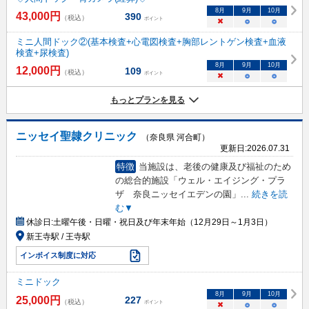
8
月
9
月
10
月
43,000
円
390
（税込）
ポイント
×
○
○
ミニ人間ドック②(基本検査+心電図検査+胸部レントゲン検査+血液
検査+尿検査)
8
月
9
月
10
月
12,000
円
109
（税込）
ポイント
×
○
○
もっとプランを見る
ニッセイ聖隷クリニック
（奈良県 河合町）
更新日:
2026.07.31
特徴
当施設は、老後の健康及び福祉のため
の総合的施設「ウェル・エイジング・プラ
ザ 奈良ニッセイエデンの園」
...
続きを読
む▼
休診日:
土曜午後・日曜・祝日及び年末年始（12月29日～1月3日）
新王寺駅 / 王寺駅
インボイス制度に対応
ミニドック
8
月
9
月
10
月
25,000
円
227
（税込）
ポイント
×
○
○