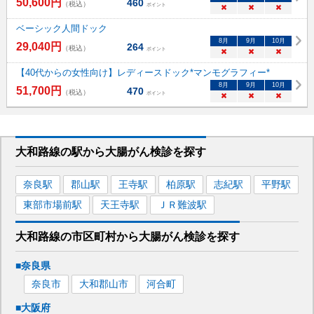
50,600
円
460
（税込）
ポイント
×
×
×
ベーシック人間ドック
8
月
9
月
10
月
29,040
円
264
（税込）
ポイント
×
×
×
【40代からの女性向け】レディースドック*マンモグラフィー*
8
月
9
月
10
月
51,700
円
470
（税込）
ポイント
×
×
×
大和路線
の駅から
大腸がん検診を
探す
奈良
駅
郡山
駅
王寺
駅
柏原
駅
志紀
駅
平野
駅
東部市場前
駅
天王寺
駅
ＪＲ難波
駅
大和路線
の市区町村から
大腸がん検診を
探す
■
奈良県
奈良市
大和郡山市
河合町
■
大阪府