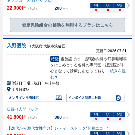
ドックコース(胃バリウム)
8
月
9
月
10
月
22,000
円
200
（税込）
ポイント
×
×
×
健康保険組合の補助を利用するプランはこちら
入野医院
（大阪府 大阪市浪速区）
更新日:
2026.07.31
特徴
当施設では、循環器内科や耳鼻咽喉科
をはじめとする各科の専門医・認定医が中
心となって診療にあたっており
...
続きを読
む▼
休診日:
日曜・祝日・年末年始
ＪＲ難波駅
オンライン決済対応
インボイス制度に対応
日帰り人間ドック
8
月
9
月
10
月
41,800
円
380
（税込）
ポイント
×
×
×
【20代から30代女性向け】レディースドック*乳腺エコー*
8
月
9
月
10
月