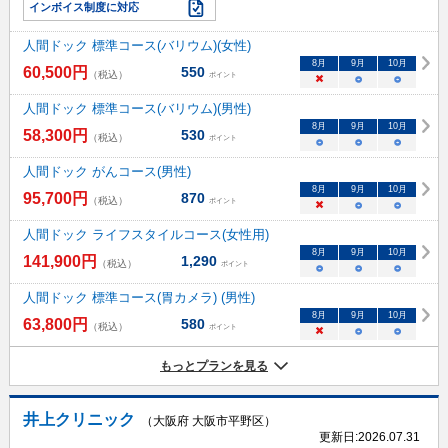
インボイス制度に対応
人間ドック 標準コース(バリウム)(女性)
8
月
9
月
10
月
60,500
円
550
（税込）
ポイント
×
○
○
人間ドック 標準コース(バリウム)(男性)
8
月
9
月
10
月
58,300
円
530
（税込）
ポイント
○
○
○
人間ドック がんコース(男性)
8
月
9
月
10
月
95,700
円
870
（税込）
ポイント
×
○
○
人間ドック ライフスタイルコース(女性用)
8
月
9
月
10
月
141,900
円
1,290
（税込）
ポイント
○
○
○
人間ドック 標準コース(胃カメラ) (男性)
8
月
9
月
10
月
63,800
円
580
（税込）
ポイント
×
○
○
もっとプランを見る
井上クリニック
（大阪府 大阪市平野区）
更新日:
2026.07.31