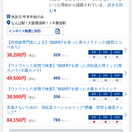
いった理由から躊躇されていま
...
続きを読
む▼
休診日:
年末年始のみ
なんば駅 / 大阪難波駅 / ＪＲ難波駅
インボイス制度に対応
【内視鏡専門医による】*鎮静剤*を使った胃カメラドック(腹部エコ
ーあり)
8
月
9
月
10
月
36,200
円
329
（税込）
ポイント
○
○
○
【ウトウトした状態で検査】*鎮静剤*を使った消化器人間ドック(胃
カメラ+大腸カメラ)
8
月
9
月
10
月
49,500
円
450
（税込）
ポイント
○
○
○
【ウトウトした状態で検査】*鎮静剤*を使った大腸カメラドック
8
月
9
月
10
月
38,500
円
350
（税込）
ポイント
○
○
○
見逃さないための、消化器スペシャルドック*膵臓・胆管も徹底チェ
ック*
8
月
9
月
10
月
84,150
円
765
（税込）
ポイント
×
×
×