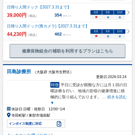
日帰り人間ドック【2027.3.31まで】
8
月
9
月
10
月
39,000
円
354
（税込）
ポイント
×
○
○
日帰り人間ドック(胃カメラ)【2027.3.31まで】
8
月
9
月
10
月
44,230
円
402
（税込）
ポイント
×
○
○
健康保険組合の補助を利用するプランはこちら
田島診療所
（大阪府 大阪市生野区）
更新日:
2026.03.24
特徴
平日に受診が困難な方には月１回の日
曜診療を行い、地域の皆様の健康増進に積
極的に取り組んでおります。
...
続きを読む
▼
休診日:
日曜・祝祭日 12/30~1/4
寺田町駅 / 東部市場前駅
インボイス制度に対応