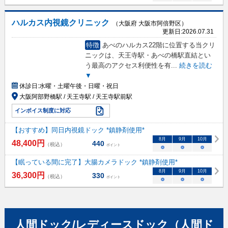
ハルカス内視鏡クリニック
（大阪府 大阪市阿倍野区）
更新日:
2026.07.31
特徴
あべのハルカス22階に位置する当クリ
ニックは、天王寺駅・あべの橋駅直結とい
う最高のアクセス利便性を有
...
続きを読む
▼
休診日:
水曜・土曜午後・日曜・祝日
大阪阿部野橋駅 / 天王寺駅 / 天王寺駅前駅
インボイス制度に対応
【おすすめ】同日内視鏡ドック *鎮静剤使用*
8
月
9
月
10
月
48,400
円
440
（税込）
ポイント
○
○
○
【眠っている間に完了】大腸カメラドック *鎮静剤使用*
8
月
9
月
10
月
36,300
円
330
（税込）
ポイント
○
○
○
人間ドック/レディースドック（人間ド