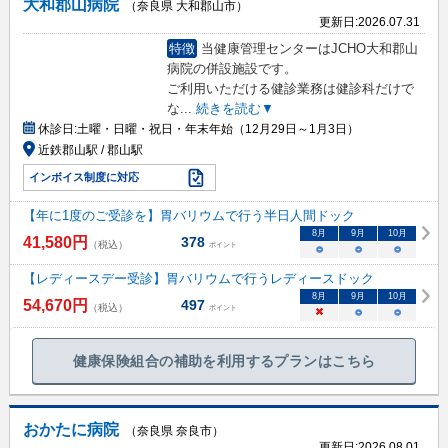
大和郡山病院
（奈良県 大和郡山市）
更新日:
2026.07.31
特徴
当健康管理センターはJCHO大和郡山
病院の併設施設です。
ご利用いただける健診業務は健診科だけで
な
...
続きを読む▼
休診日:
土曜・日曜・祝日・年末年始（12月29日～1月3日）
近鉄郡山駅 / 郡山駅
インボイス制度に対応
【年に1度のご受診を】胃バリウムで行う半日人間ドック
8
月
9
月
10
月
41,580
円
378
（税込）
ポイント
○
○
○
【レディースデー受診】胃バリウムで行うレディースドック
8
月
9
月
10
月
54,670
円
497
（税込）
ポイント
×
○
○
健康保険組合の補助を利用するプランはこちら
おかたに病院
（奈良県 奈良市）
更新日:
2026.08.01