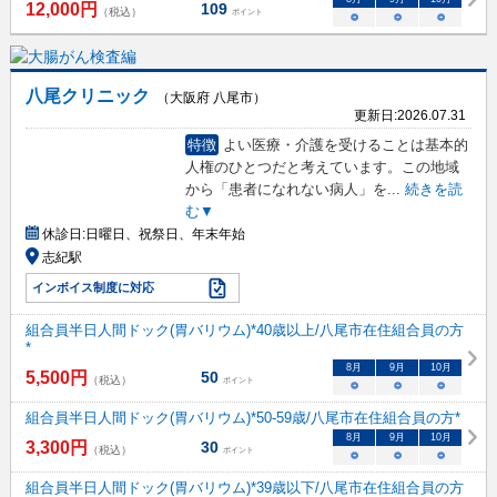
12,000
円
109
（税込）
ポイント
○
○
○
八尾クリニック
（大阪府 八尾市）
更新日:
2026.07.31
特徴
よい医療・介護を受けることは基本的
人権のひとつだと考えています。この地域
から「患者になれない病人」を
...
続きを読
む▼
休診日:
日曜日、祝祭日、年末年始
志紀駅
インボイス制度に対応
組合員半日人間ドック(胃バリウム)*40歳以上/八尾市在住組合員の方
*
8
月
9
月
10
月
5,500
円
50
（税込）
ポイント
○
○
○
組合員半日人間ドック(胃バリウム)*50-59歳/八尾市在住組合員の方*
8
月
9
月
10
月
3,300
円
30
（税込）
ポイント
○
○
○
組合員半日人間ドック(胃バリウム)*39歳以下/八尾市在住組合員の方