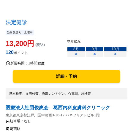
法定健診
当月受診可
土曜可
13,200
円
空き状況
(税込)
8
月
9
月
10
月
120
ポイント
○
○
○
所要時間：
1時間程度
詳細・予約
基本検査、血液検査、胸部レントゲン、心電図、尿検査
医療法人社団俊爽会 葛西内科皮膚科クリニック
東京都東京都江戸川区中葛西3-16-17 パネフリアドビル1階
駐車場：
なし
葛西駅