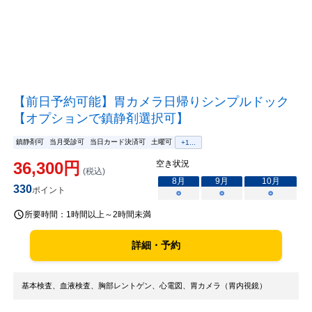
【前日予約可能】胃カメラ日帰りシンプルドック
【オプションで鎮静剤選択可】
鎮静剤可
当月受診可
当日カード決済可
土曜可
+
1
...
36,300
円
空き状況
(税込)
8
月
9
月
10
月
330
ポイント
○
○
○
所要時間：
1時間以上～2時間未満
詳細・予約
基本検査、血液検査、胸部レントゲン、心電図、胃カメラ（胃内視鏡）