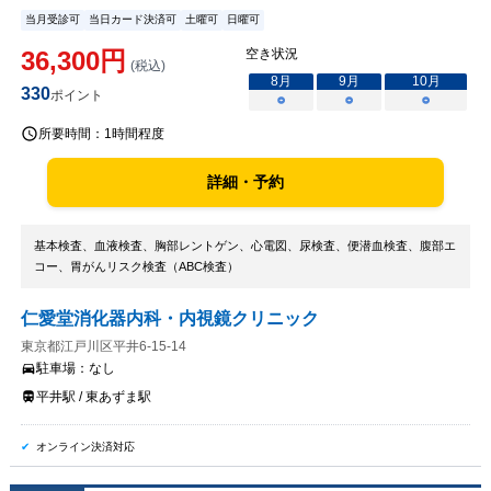
当月受診可
当日カード決済可
土曜可
日曜可
36,300
円
空き状況
(税込)
8
月
9
月
10
月
330
ポイント
○
○
○
所要時間：
1時間程度
詳細・予約
基本検査、血液検査、胸部レントゲン、心電図、尿検査、便潜血検査、腹部エ
コー、胃がんリスク検査（ABC検査）
仁愛堂消化器内科・内視鏡クリニック
東京都江戸川区平井6-15-14
駐車場：
なし
平井駅 / 東あずま駅
オンライン決済対応