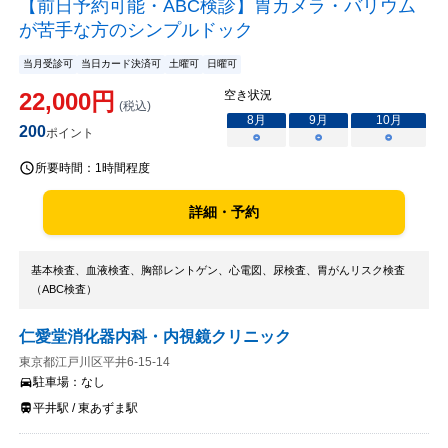
【前日予約可能・ABC検診】胃カメラ・バリウム
が苦手な方のシンプルドック
当月受診可
当日カード決済可
土曜可
日曜可
22,000
円
空き状況
(税込)
8
月
9
月
10
月
200
ポイント
○
○
○
所要時間：
1時間程度
詳細・予約
基本検査、血液検査、胸部レントゲン、心電図、尿検査、胃がんリスク検査
（ABC検査）
仁愛堂消化器内科・内視鏡クリニック
東京都江戸川区平井6-15-14
駐車場：
なし
平井駅 / 東あずま駅