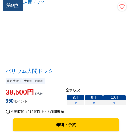
第
9
位
バリウム人間ドック
当月受診可
土曜可
日曜可
38,500
円
空き状況
(税込)
8
月
9
月
10
月
350
ポイント
○
○
○
所要時間：
1時間以上～3時間未満
詳細・予約