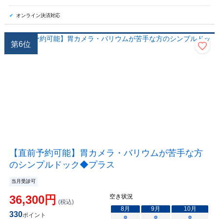
オンライン決済対応
第
6
位
【直前予約可能】胃カメラ・バリウムが苦手な方
のシンプルドック◆プラス
当月受診可
36,300
円
空き状況
(税込)
8
月
9
月
10
月
330
ポイント
○
○
○