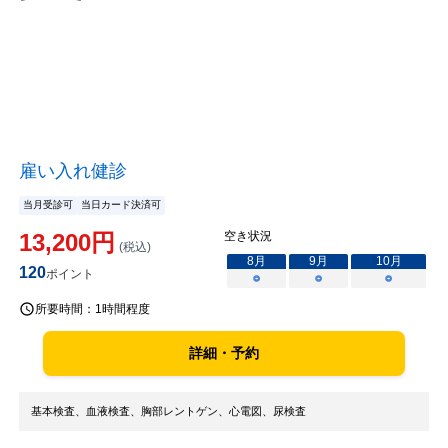
雇い入れ健診
当月受診可
当日カード決済可
13,200
円
空き状況
(税込)
8
月
9
月
10
月
120
ポイント
○
○
○
所要時間：
1時間程度
詳細・予約
基本検査、血液検査、胸部レントゲン、心電図、尿検査