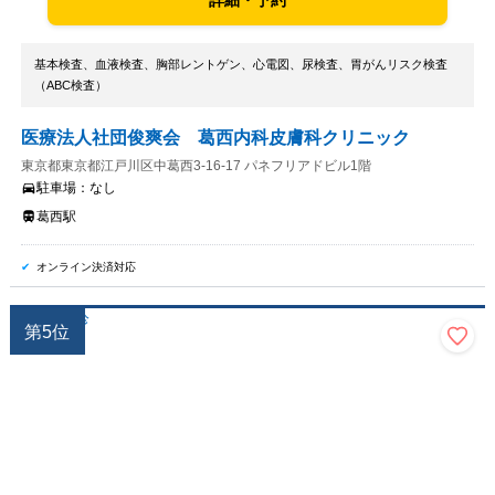
詳細・予約
基本検査、血液検査、胸部レントゲン、心電図、尿検査、胃がんリスク検査
（ABC検査）
医療法人社団俊爽会 葛西内科皮膚科クリニック
東京都東京都江戸川区中葛西3-16-17 パネフリアドビル1階
駐車場：
なし
葛西駅
オンライン決済対応
第
5
位