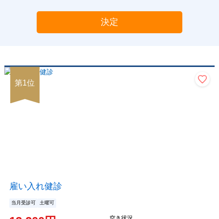
決定
第
1
位
雇い入れ健診
当月受診可
土曜可
空き状況