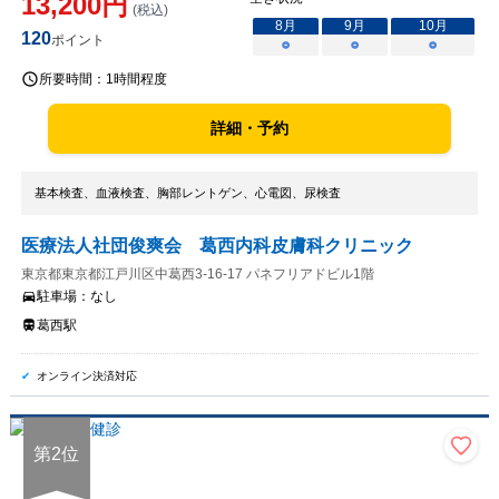
13,200
円
(税込)
8
月
9
月
10
月
120
ポイント
○
○
○
所要時間：
1時間程度
詳細・予約
基本検査、血液検査、胸部レントゲン、心電図、尿検査
医療法人社団俊爽会 葛西内科皮膚科クリニック
東京都東京都江戸川区中葛西3-16-17 パネフリアドビル1階
駐車場：
なし
葛西駅
オンライン決済対応
第
2
位