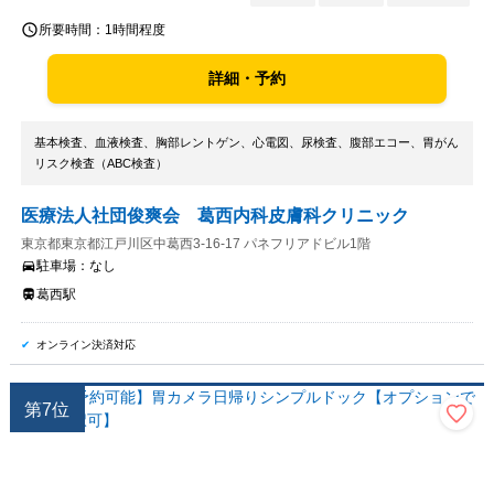
所要時間：
1時間程度
詳細・予約
基本検査、血液検査、胸部レントゲン、心電図、尿検査、腹部エコー、胃がん
リスク検査（ABC検査）
医療法人社団俊爽会 葛西内科皮膚科クリニック
東京都東京都江戸川区中葛西3-16-17 パネフリアドビル1階
駐車場：
なし
葛西駅
オンライン決済対応
第
7
位