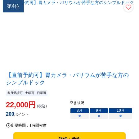
第
4
位
【直前予約可】胃カメラ・バリウムが苦手な方の
シンプルドック
当月受診可
土曜可
日曜可
22,000
円
空き状況
(税込)
8
月
9
月
10
月
200
ポイント
○
○
○
所要時間：
1時間程度