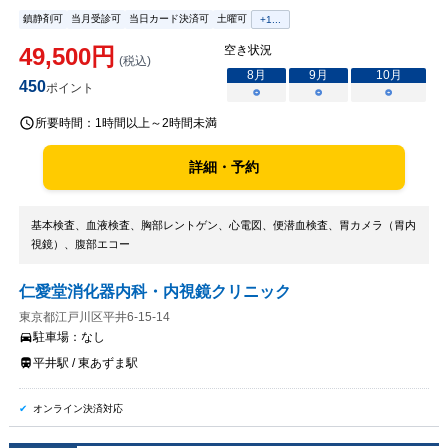
鎮静剤可
当月受診可
当日カード決済可
土曜可
+
1
...
49,500
円
空き状況
(税込)
8
月
9
月
10
月
450
ポイント
○
○
○
所要時間：
1時間以上～2時間未満
詳細・予約
基本検査、血液検査、胸部レントゲン、心電図、便潜血検査、胃カメラ（胃内
視鏡）、腹部エコー
仁愛堂消化器内科・内視鏡クリニック
東京都江戸川区平井6-15-14
駐車場：
なし
平井駅 / 東あずま駅
オンライン決済対応