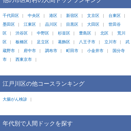
他の市区町村の
人間ドック
ランキング
千代田区
中央区
港区
新宿区
文京区
台東区
墨田区
江東区
品川区
目黒区
大田区
世田谷
区
渋谷区
中野区
杉並区
豊島区
北区
荒川
区
板橋区
足立区
葛飾区
八王子市
立川市
武
蔵野市
府中市
調布市
町田市
小金井市
国分寺
市
西東京市
江戸川区
の他コース
ランキング
大腸がん検診
年代別で
人間ドックを
探す