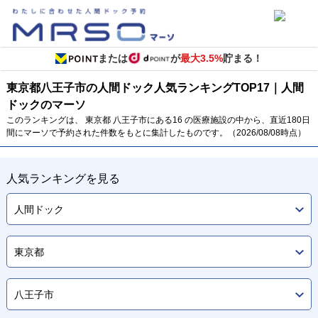
または
が
最大3.5%
貯まる！
東京都
八王子市の人間ドック
人気ランキング
TOP
17
｜人間
ドックのマーソ
このランキングは、 東京都 八王子市にある16 の医療施設の中から、直近180日
間にマーソで予約された件数をもとに集計したものです。（2026/08/08時点）
人気ランキングを見る