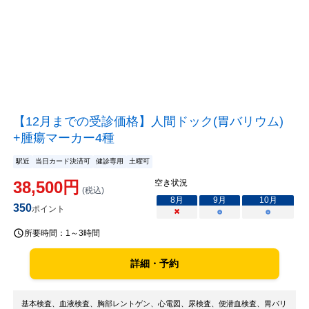
【12月までの受診価格】人間ドック(胃バリウム)
+腫瘍マーカー4種
駅近
当日カード決済可
健診専用
土曜可
38,500
円
空き状況
(税込)
8
月
9
月
10
月
350
ポイント
×
○
○
所要時間：
1～3時間
詳細・予約
基本検査、血液検査、胸部レントゲン、心電図、尿検査、便潜血検査、胃バリ