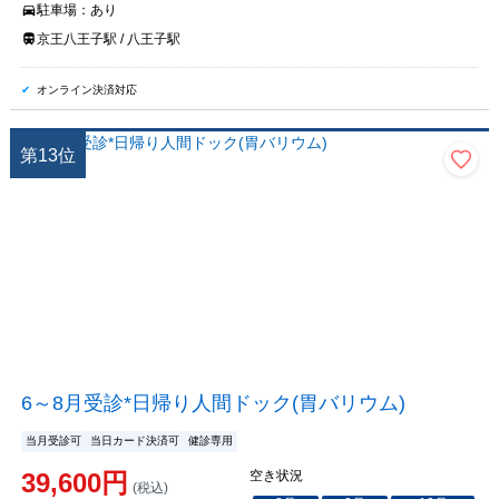
駐車場：
あり
京王八王子駅 / 八王子駅
オンライン決済対応
第
13
位
6～8月受診*日帰り人間ドック(胃バリウム)
当月受診可
当日カード決済可
健診専用
39,600
円
空き状況
(税込)