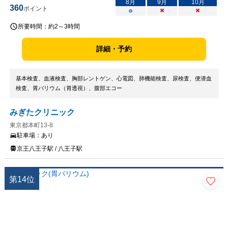
8
月
9
月
10
月
360
ポイント
○
×
×
所要時間：
約2～3時間
詳細・予約
基本検査、血液検査、胸部レントゲン、心電図、肺機能検査、尿検査、便潜血
検査、胃バリウム（胃透視）、腹部エコー
みぎたクリニック
東京都本町13-8
駐車場：
あり
京王八王子駅 / 八王子駅
第
14
位