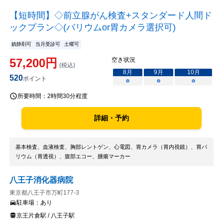
【短時間】◇前立腺がん検査+スタンダード人間ド
ックプラン◇(バリウムor胃カメラ選択可)
鎮静剤可
当月受診可
土曜可
57,200
円
空き状況
(税込)
8
月
9
月
10
月
520
ポイント
○
○
○
所要時間：
2時間30分程度
詳細・予約
基本検査、血液検査、胸部レントゲン、心電図、胃カメラ（胃内視鏡）、胃バ
リウム（胃透視）、腹部エコー、腫瘍マーカー
八王子消化器病院
東京都八王子市万町177-3
駐車場：
あり
京王片倉駅 / 八王子駅