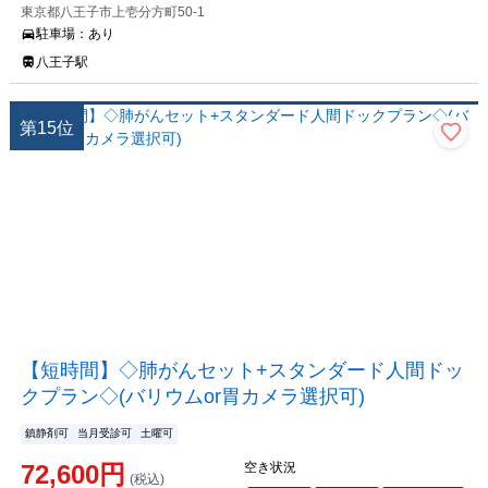
東京都八王子市上壱分方町50-1
駐車場：
あり
八王子駅
第
15
位
【短時間】◇肺がんセット+スタンダード人間ドッ
クプラン◇(バリウムor胃カメラ選択可)
鎮静剤可
当月受診可
土曜可
72,600
円
空き状況
(税込)