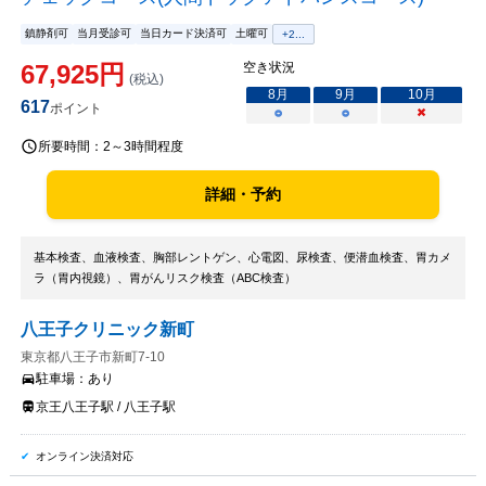
鎮静剤可
当月受診可
当日カード決済可
土曜可
+
2
...
67,925
円
空き状況
(税込)
8
月
9
月
10
月
617
ポイント
○
○
×
所要時間：
2～3時間程度
詳細・予約
基本検査、血液検査、胸部レントゲン、心電図、尿検査、便潜血検査、胃カメ
ラ（胃内視鏡）、胃がんリスク検査（ABC検査）
八王子クリニック新町
東京都八王子市新町7-10
駐車場：
あり
京王八王子駅 / 八王子駅
オンライン決済対応