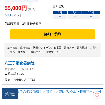
55,000
円
空き状況
(税込)
8
月
9
月
10
月
500
ポイント
○
○
○
所要時間：
2時間30分程度
詳細・予約
基本検査、血液検査、胸部レントゲン、心電図、胃カメラ（胃内視鏡）、胃バ
リウム（胃透視）、腹部エコー、腫瘍マーカー
八王子消化器病院
東京都八王子市万町177-3
駐車場：
あり
京王片倉駅 / 八王子駅
第
7
位