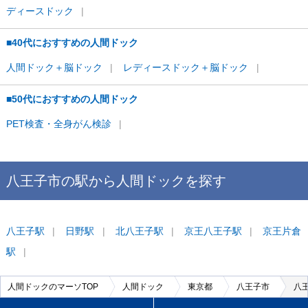
ディースドック
■40代におすすめの人間ドック
人間ドック＋脳ドック
レディースドック＋脳ドック
■50代におすすめの人間ドック
PET検査・全身がん検診
八王子市
の駅から
人間ドックを
探す
八王子
駅
日野
駅
北八王子
駅
京王八王子
駅
京王片倉
駅
人間ドックのマーソTOP
人間ドック
東京都
八王子市
八