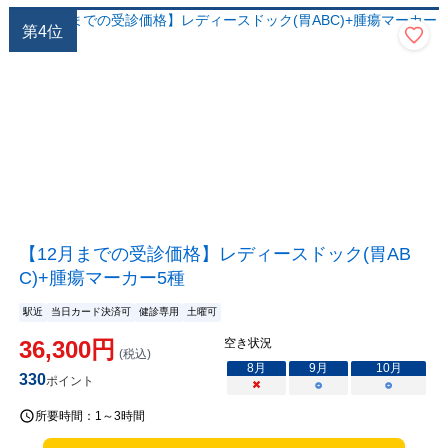
第
4
位
【12月までの受診価格】レディースドック(胃AB
C)+腫瘍マーカー5種
駅近
当日カード決済可
健診専用
土曜可
36,300
円
空き状況
(税込)
8
月
9
月
10
月
330
ポイント
×
○
○
所要時間：
1～3時間