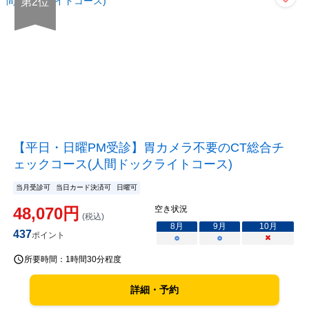
第
2
位
【平日・日曜PM受診】胃カメラ不要のCT総合チ
ェックコース(人間ドックライトコース)
当月受診可
当日カード決済可
日曜可
48,070
円
空き状況
(税込)
8
月
9
月
10
月
437
ポイント
○
○
×
所要時間：
1時間30分程度
詳細・予約