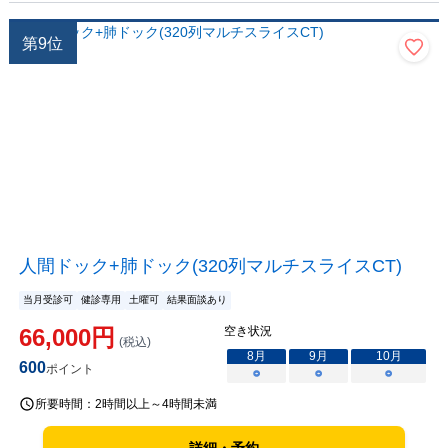
第
9
位
人間ドック+肺ドック(320列マルチスライスCT)
当月受診可
健診専用
土曜可
結果面談あり
66,000
円
空き状況
(税込)
8
月
9
月
10
月
600
ポイント
○
○
○
所要時間：
2時間以上～4時間未満