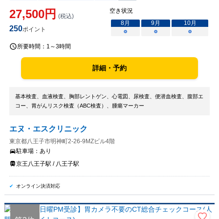
27,500
円
空き状況
(税込)
8
月
9
月
10
月
250
ポイント
○
○
○
所要時間：
1～3時間
詳細・予約
基本検査、血液検査、胸部レントゲン、心電図、尿検査、便潜血検査、腹部エ
コー、胃がんリスク検査（ABC検査）、腫瘍マーカー
エヌ・エスクリニック
東京都八王子市明神町2-26-9MZビル4階
駐車場：
あり
京王八王子駅 / 八王子駅
オンライン決済対応