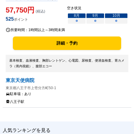
57,750
円
空き状況
(税込)
8
月
9
月
10
月
525
ポイント
○
○
○
所要時間：
1時間以上～3時間未満
詳細・予約
基本検査、血液検査、胸部レントゲン、心電図、尿検査、便潜血検査、胃カメ
ラ（胃内視鏡）、腹部エコー
東京天使病院
東京都八王子市上壱分方町50-1
駐車場：
あり
八王子駅
人気ランキングを見る