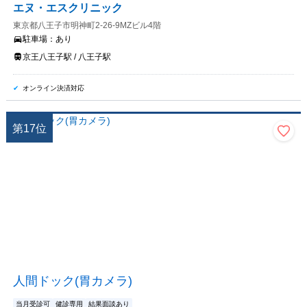
エヌ・エスクリニック
東京都八王子市明神町2-26-9MZビル4階
駐車場：
あり
京王八王子駅 / 八王子駅
オンライン決済対応
第
17
位
人間ドック(胃カメラ)
当月受診可
健診専用
結果面談あり