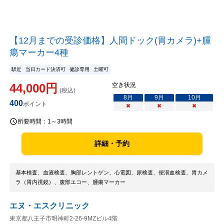
【12月までの受診価格】人間ドック(胃カメラ)+腫
瘍マーカー4種
駅近
当日カード決済可
健診専用
土曜可
44,000
円
空き状況
(税込)
8
月
9
月
10
月
400
ポイント
×
×
×
所要時間：
1～3時間
詳細・予約
基本検査、血液検査、胸部レントゲン、心電図、尿検査、便潜血検査、胃カメ
ラ（胃内視鏡）、腹部エコー、腫瘍マーカー
エヌ・エスクリニック
東京都八王子市明神町2-26-9MZビル4階