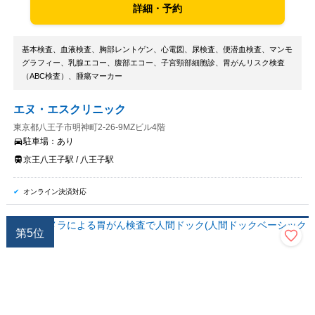
詳細・予約
基本検査、血液検査、胸部レントゲン、心電図、尿検査、便潜血検査、マンモ
グラフィー、乳腺エコー、腹部エコー、子宮頸部細胞診、胃がんリスク検査
（ABC検査）、腫瘍マーカー
エヌ・エスクリニック
東京都八王子市明神町2-26-9MZビル4階
駐車場：
あり
京王八王子駅 / 八王子駅
オンライン決済対応
第
5
位