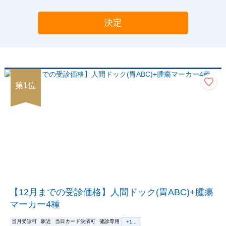
決定
第
1
位
【12月までの受診価格】人間ドック(胃ABC)+腫瘍
マーカー4種
当月受診可
駅近
当日カード決済可
健診専用
+
1
...