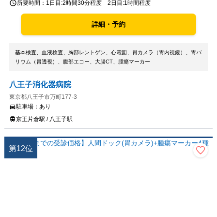
所要時間：
1日目:2時間30分程度 2日目:1時間程度
詳細・予約
基本検査、血液検査、胸部レントゲン、心電図、胃カメラ（胃内視鏡）、胃バ
リウム（胃透視）、腹部エコー、大腸CT、腫瘍マーカー
八王子消化器病院
東京都八王子市万町177-3
駐車場：
あり
京王片倉駅 / 八王子駅
第
12
位