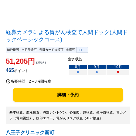
経鼻カメラによる胃がん検査で人間ドック(人間ド
ックベーシックコース)
鎮静剤可
当月受診可
当日カード決済可
土曜可
+
1
...
51,205
円
空き状況
(税込)
8
月
9
月
10
月
465
ポイント
○
○
×
所要時間：
2～3時間程度
詳細・予約
基本検査、血液検査、胸部レントゲン、心電図、尿検査、便潜血検査、胃カメ
ラ（胃内視鏡）、腹部エコー、胃がんリスク検査（ABC検査）
八王子クリニック新町