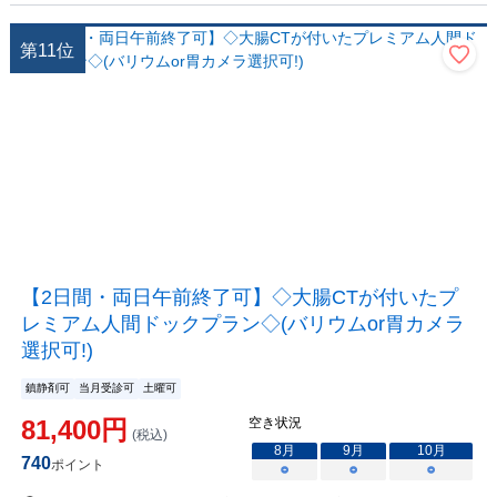
第
11
位
【2日間・両日午前終了可】◇大腸CTが付いたプ
レミアム人間ドックプラン◇(バリウムor胃カメラ
選択可!)
鎮静剤可
当月受診可
土曜可
81,400
円
空き状況
(税込)
8
月
9
月
10
月
740
ポイント
○
○
○