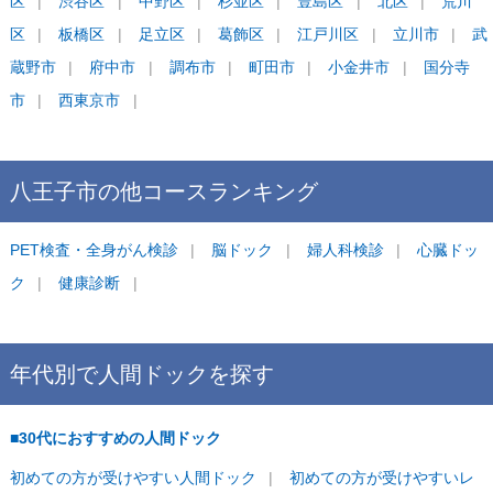
区
渋谷区
中野区
杉並区
豊島区
北区
荒川
区
板橋区
足立区
葛飾区
江戸川区
立川市
武
蔵野市
府中市
調布市
町田市
小金井市
国分寺
市
西東京市
八王子市
の他コース
ランキング
PET検査・全身がん検診
脳ドック
婦人科検診
心臓ドッ
ク
健康診断
年代別で
人間ドックを
探す
■30代におすすめの人間ドック
初めての方が受けやすい人間ドック
初めての方が受けやすいレ