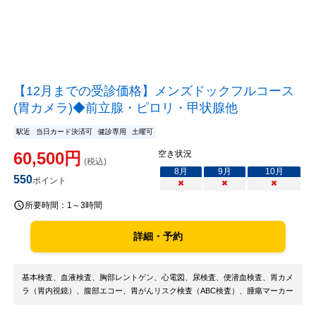
【12月までの受診価格】メンズドックフルコース
(胃カメラ)◆前立腺・ピロリ・甲状腺他
駅近
当日カード決済可
健診専用
土曜可
60,500
円
空き状況
(税込)
8
月
9
月
10
月
550
ポイント
×
×
×
所要時間：
1～3時間
詳細・予約
基本検査、血液検査、胸部レントゲン、心電図、尿検査、便潜血検査、胃カメ
ラ（胃内視鏡）、腹部エコー、胃がんリスク検査（ABC検査）、腫瘍マーカー