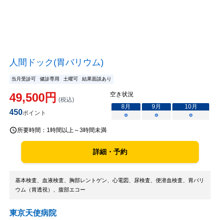
人間ドック(胃バリウム)
当月受診可
健診専用
土曜可
結果面談あり
49,500
円
空き状況
(税込)
8
月
9
月
10
月
450
ポイント
○
○
○
所要時間：
1時間以上～3時間未満
詳細・予約
基本検査、血液検査、胸部レントゲン、心電図、尿検査、便潜血検査、胃バリ
ウム（胃透視）、腹部エコー
東京天使病院