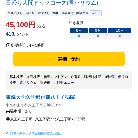
日帰り人間ドックコース(胃バリウム)
当月受診可
当日カード決済可
食事・食事券付
健診専用
+
2
...
45,100
円
空き状況
(税込)
8
月
9
月
10
月
410
ポイント
○
○
○
所要時間：
4～5時間
詳細・予約
基本検査、血液検査、胸部レントゲン、心電図、肺機能検査、尿検査、便潜血
検査、胃バリウム（胃透視）、腹部エコー
東海大学医学部付属八王子病院
東京都東京都八王子市石川町1838
駐車場：
あり
京王八王子駅 / 八王子駅 / 北八王子駅 / 日野駅
日本人間ドック学会機能評価認定施設