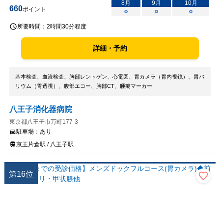
8
月
9
月
10
月
660
ポイント
○
○
○
所要時間：
2時間30分程度
詳細・予約
基本検査、血液検査、胸部レントゲン、心電図、胃カメラ（胃内視鏡）、胃バ
リウム（胃透視）、腹部エコー、胸部CT、腫瘍マーカー
八王子消化器病院
東京都八王子市万町177-3
駐車場：
あり
京王片倉駅 / 八王子駅
第
16
位