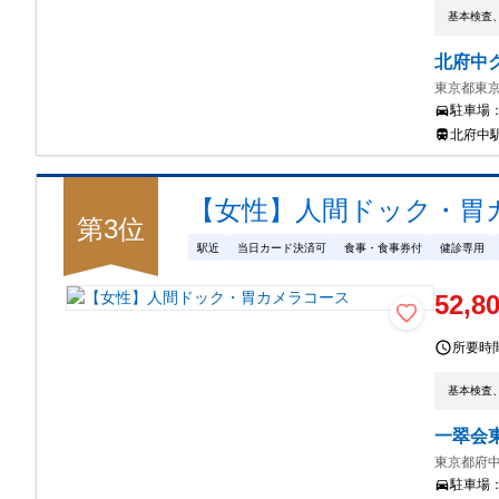
基本検査
北府中
東京都東京
駐車場
北府中駅 
【女性】人間ドック・胃
第
3
位
駅近
当日カード決済可
食事・食事券付
健診専用
52,8
所要時
基本検査
一翠会
東京都府中
駐車場