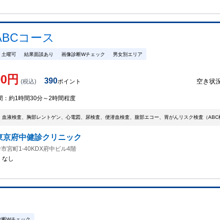
BCコース
土曜可
結果面談あり
画像診断Wチェック
男女別エリア
00
円
390
空き状
(税込)
ポイント
間：
約1時間30分～2時間程度
、血液検査、胸部レントゲン、心電図、尿検査、便潜血検査、腹部エコー、胃がんリスク検査（AB
東京府中健診クリニック
市宮町1-40KDX府中ビル4階
：
なし
診断Wチェック