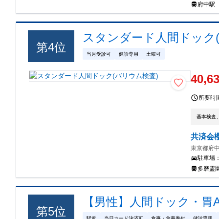
府中駅
スタンダード人間ドック(
第
4
位
当月受診可
健診専用
土曜可
40,6
所要時
基本検査
共済会
東京都府中市
駐車場
多磨霊園
【男性】人間ドック・胃A
第
5
位
駅近
当日カード決済可
食事・食事券付
健診専用