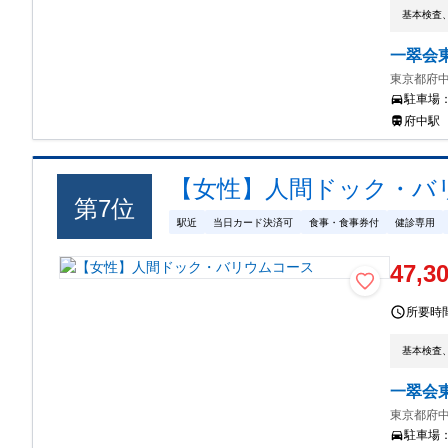
基本検査
一翠会
東京都府中
駐車場
府中駅
【女性】人間ドック・バ
第
7
位
駅近
当日カード決済可
食事・食事券付
健診専用
47,3
所要時
基本検査
一翠会
東京都府中
駐車場