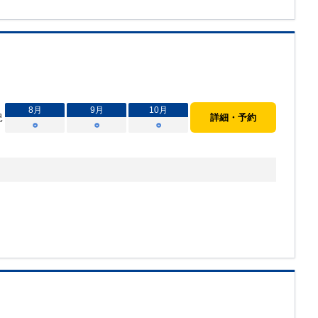
8
月
9
月
10
月
況
詳細・予約
○
○
○