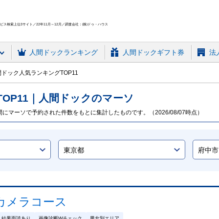
ス検索上位3サイト／22年11月～12月／調査会社：(株)ドゥ・ハウス
人間ドック
ランキング
人間ドックギフト券
法
ドック人気ランキングTOP11
TOP
11
｜人間ドックのマーソ
にマーソで予約された件数をもとに集計したものです。（2026/08/07時点）
カメラコース
結果面談あり
画像診断Wチェック
男女別エリア