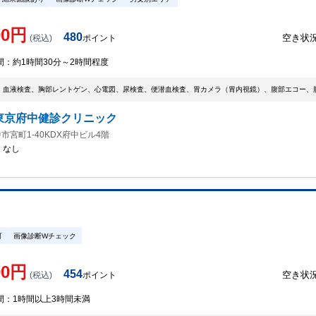
00
円
480
空き状
(税込)
ポイント
間：
約1時間30分～2時間程度
、血液検査、胸部レントゲン、心電図、尿検査、便潜血検査、胃カメラ（胃内視鏡）、腹部エコー、
東京府中健診クリニック
市宮町1-40KDX府中ビル4階
：
なし
可
画像診断Wチェック
00
円
454
空き状
(税込)
ポイント
間：
1時間以上3時間未満