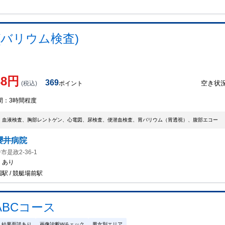
バリウム検査)
38
円
369
空き状
(税込)
ポイント
間：
3時間程度
、血液検査、胸部レントゲン、心電図、尿検査、便潜血検査、胃バリウム（胃透視）、腹部エコー
櫻井病院
是政2-36-1
：
あり
駅 / 競艇場前駅
BCコース
結果面談あり
画像診断Wチェック
男女別エリア