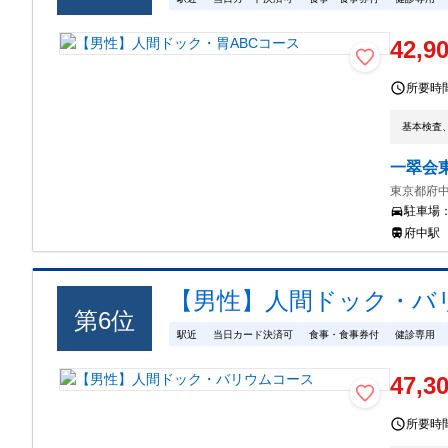
42,9
所要時
基本検査
一翠会
東京都府中
駐車場
府中駅
【男性】人間ドック・バ
第
6
位
駅近
当日カード決済可
食事・食事券付
健診専用
47,3
所要時