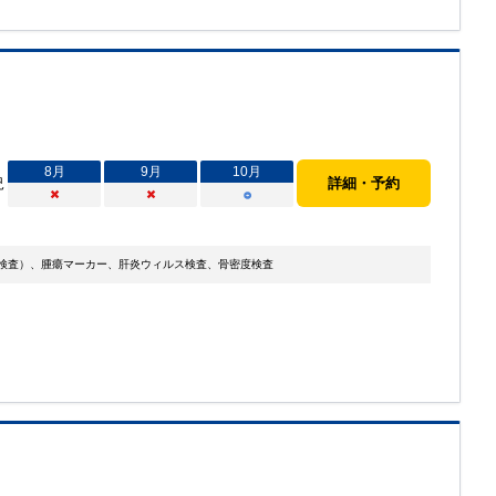
8
月
9
月
10
月
況
詳細・予約
×
×
○
C検査）、腫瘍マーカー、肝炎ウィルス検査、骨密度検査