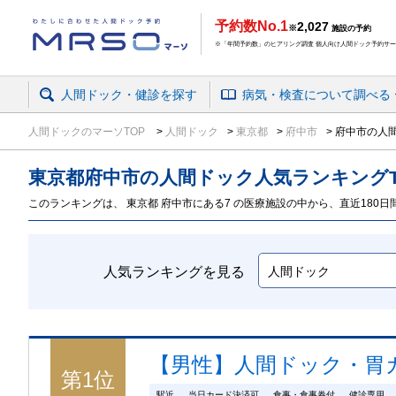
予約数No.1
2,027
※
施設の予約
※「年間予約数」のヒアリング調査 個人向け人間ドック予約サービ
人間ドック・健診を探す
病気・検査
について
調べる
人間ドックのマーソTOP
人間ドック
東京都
府中市
府中市の人間
東京都
府中市の人間ドック
人気ランキング
このランキングは、 東京都 府中市にある7 の医療施設の中から、直近180日間
人気ランキングを見る
【男性】人間ドック・胃
第
1
位
駅近
当日カード決済可
食事・食事券付
健診専用