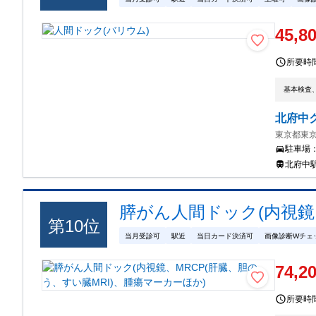
45,8
所要時
基本検査
北府中
東京都東京
駐車場
北府中駅 
膵がん人間ドック(内視鏡
第
10
位
当月受診可
駅近
当日カード決済可
画像診断Wチェ
74,2
所要時