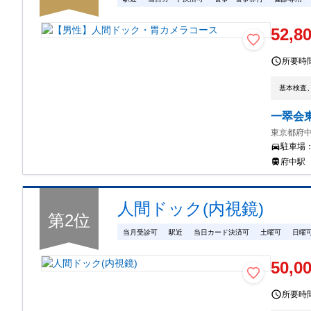
52,8
所要時
基本検査
一翠会
東京都府中
駐車場
府中駅
人間ドック(内視鏡)
第
2
位
当月受診可
駅近
当日カード決済可
土曜可
日曜
50,0
所要時