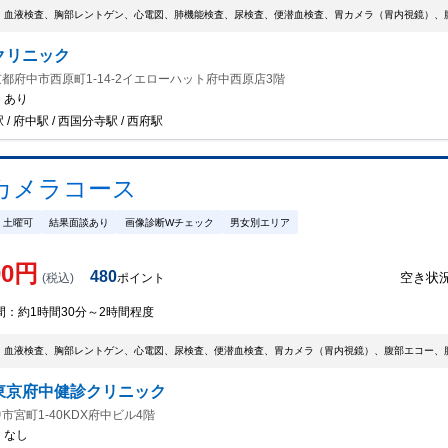
、血液検査、胸部レントゲン、心電図、肺機能検査、尿検査、便潜血検査、胃カメラ（胃内視鏡）、
クリニック
都府中市西原町1-14-2イエローハット府中西原店3階
：
あり
/ 府中駅 / 西国分寺駅 / 西府駅
カメラコース
土曜可
結果面談あり
画像診断Wチェック
男女別エリア
00
円
480
空き状
(税込)
ポイント
間：
約1時間30分～2時間程度
、血液検査、胸部レントゲン、心電図、尿検査、便潜血検査、胃カメラ（胃内視鏡）、腹部エコー、
東京府中健診クリニック
市宮町1-40KDX府中ビル4階
：
なし