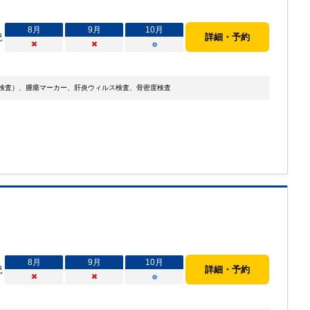
8
月
9
月
10
月
況
詳細・予約
×
×
○
C検査）、腫瘍マーカー、肝炎ウィルス検査、骨密度検査
8
月
9
月
10
月
況
詳細・予約
×
×
○