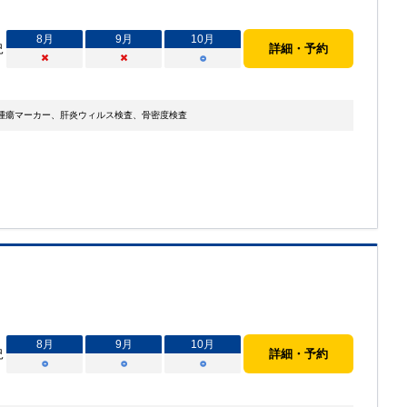
8
月
9
月
10
月
況
詳細・予約
×
×
○
腫瘍マーカー、肝炎ウィルス検査、骨密度検査
8
月
9
月
10
月
況
詳細・予約
○
○
○