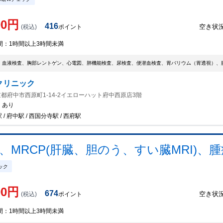
00
円
416
空き状
(税込)
ポイント
間：
1時間以上3時間未満
、血液検査、胸部レントゲン、心電図、肺機能検査、尿検査、便潜血検査、胃バリウム（胃透視）、
クリニック
都府中市西原町1-14-2イエローハット府中西原店3階
：
あり
/ 府中駅 / 西国分寺駅 / 西府駅
、MRCP(肝臓、胆のう、すい臓MRI)、
ック
00
円
674
空き状
(税込)
ポイント
間：
1時間以上3時間未満