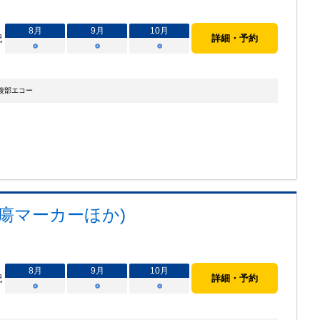
8
月
9
月
10
月
況
詳細・予約
○
○
○
腹部エコー
腫瘍マーカーほか)
8
月
9
月
10
月
況
詳細・予約
○
○
○