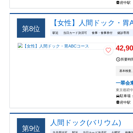
府中駅
【女性】人間ドック・胃A
第
8
位
駅近
当日カード決済可
食事・食事券付
健診専用
42,9
所要時
基本検査
一翠会
東京都府中
駐車場
府中駅
人間ドック(バリウム)
第
9
位
当月受診可
駅近
当日カード決済可
土曜可
画像