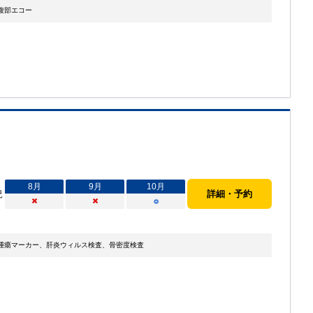
腹部エコー
8
月
9
月
10
月
況
詳細・予約
×
×
○
腫瘍マーカー、肝炎ウィルス検査、骨密度検査