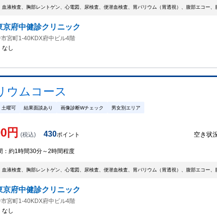
、血液検査、胸部レントゲン、心電図、尿検査、便潜血検査、胃バリウム（胃透視）、腹部エコー、
東京府中健診クリニック
市宮町1-40KDX府中ビル4階
：
なし
リウムコース
土曜可
結果面談あり
画像診断Wチェック
男女別エリア
00
円
430
空き状
(税込)
ポイント
間：
約1時間30分～2時間程度
、血液検査、胸部レントゲン、心電図、尿検査、便潜血検査、胃バリウム（胃透視）、腹部エコー、
東京府中健診クリニック
市宮町1-40KDX府中ビル4階
：
なし