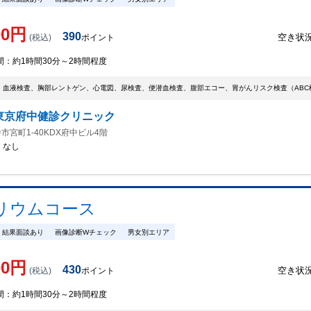
00
円
390
空き状
(税込)
ポイント
間：
約1時間30分～2時間程度
、血液検査、胸部レントゲン、心電図、尿検査、便潜血検査、腹部エコー、胃がんリスク検査（AB
東京府中健診クリニック
市宮町1-40KDX府中ビル4階
：
なし
リウムコース
結果面談あり
画像診断Wチェック
男女別エリア
00
円
430
空き状
(税込)
ポイント
間：
約1時間30分～2時間程度