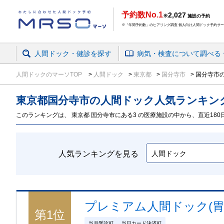
予約数No.1
2,027
※
施設の予約
※「年間予約数」のヒアリング調査 個人向け人間ドック予約サービ
人間ドック・健診を探す
病気・検査
について
調べる
人間ドックのマーソTOP
人間ドック
東京都
国分寺市
国分寺市の
東京都
国分寺市の人間ドック
人気ランキン
このランキングは、 東京都 国分寺市にある3 の医療施設の中から、直近180
人気ランキングを見る
プレミアム人間ドック(胃
第
1
位
当月受診可
当日カード決済可