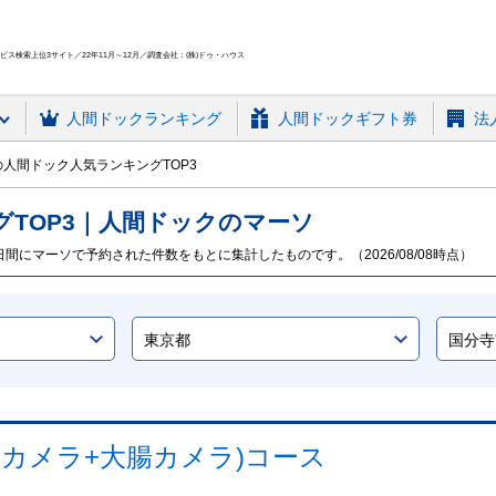
ス検索上位3サイト／22年11月～12月／調査会社：(株)ドゥ・ハウス
人間ドック
ランキング
人間ドックギフト券
法
人間ドック人気ランキングTOP3
グ
TOP
3
｜人間ドックのマーソ
日間にマーソで予約された件数をもとに集計したものです。（2026/08/08時点）
カメラ+大腸カメラ)コース