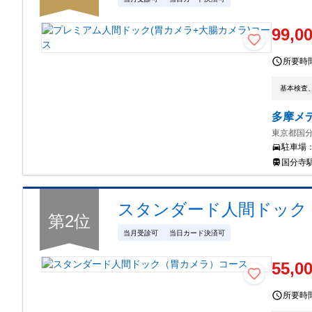
99,0
所要時
基本検査
多摩メ
東京都国分
駐車場
国分寺
スタンダード人間ドック
第
2
位
当月受診可
当日カード決済可
55,0
所要時