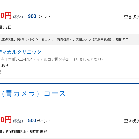
00
円
900
空き状
(税込)
ポイント
間：
2日
、血液検査、胸部レントゲン、胃カメラ（胃内視鏡）、大腸カメラ（大腸内視鏡）、腹部エコー
ディカルクリニック
寺市本町3-11-14メディカルコア国分寺2F (たましんとなり)
：
あり
駅
（胃カメラ）コース
00
円
500
空き状
(税込)
ポイント
間：
約3時間以上～6時間未満