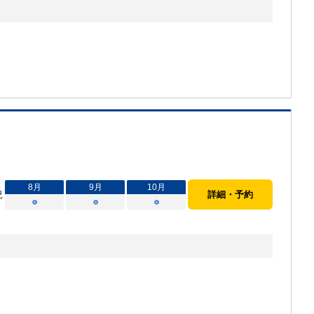
8
月
9
月
10
月
況
詳細・予約
○
○
○