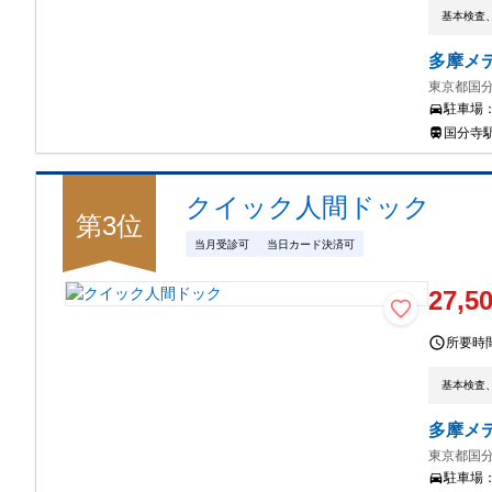
基本検査
多摩メ
東京都国分
駐車場
国分寺
クイック人間ドック
第
3
位
当月受診可
当日カード決済可
27,5
所要時
基本検査
多摩メ
東京都国分
駐車場